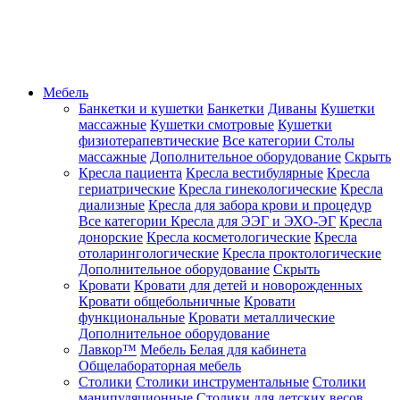
Мебель
Банкетки и кушетки
Банкетки
Диваны
Кушетки
массажные
Кушетки смотровые
Кушетки
физиотерапевтические
Все категории
Столы
массажные
Дополнительное оборудование
Скрыть
Кресла пациента
Кресла вестибулярные
Кресла
гериатрические
Кресла гинекологические
Кресла
диализные
Кресла для забора крови и процедур
Все категории
Кресла для ЭЭГ и ЭХО-ЭГ
Кресла
донорские
Кресла косметологические
Кресла
отоларингологические
Кресла проктологические
Дополнительное оборудование
Скрыть
Кровати
Кровати для детей и новорожденных
Кровати общебольничные
Кровати
функциональные
Кровати металлические
Дополнительное оборудование
Лавкор™
Мебель Белая для кабинета
Общелабораторная мебель
Столики
Столики инструментальные
Столики
манипуляционные
Столики для детских весов