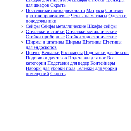
для шкафов
Скрыть
Постельные принадлежности
Матрасы
Системы
противопролежневые
Чехлы на матрасы
Одеяла и
пододеяльники
Сейфы
Сейфы металлические
Шкафы-сейфы
Стеллажи и стойки
Стеллажи металлические
Стойки приборные
Стойки эндоскопические
Ширмы и штативы
Ширмы
Штативы
Штативы
для эндоскопов
Прочее
Вешалки
Ростомеры
Подставки для биксов
Подставки для тазов
Подставки для ног
Все
категории
Подставки для ведер
Контейнеры
Наборы для уборки пола
Тележки для уборки
помещений
Скрыть