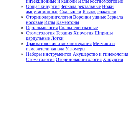
инъекционные и канюли
Иглы костномозговые
Общая хирургия
Зеркала ректальные
Ножи
ампутационные
Скальпели
Языкодержатели
Оториноларингология
Воронки ушные
Зеркала
носовые
Иглы
Камертоны
Офтальмология
Скальпели глазные
Стоматология
Терапия
Хирургия
Шприцы
карпульные
Лотки
Травматология и механотерапия
Метчики и
измерители канала
Угломеры
Наборы инструментов
Акушерство и гинекология
Стоматология
Оториноларингология
Хирургия