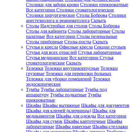
Столики для забора крови
Столики прикроватные
Все категории
Столики стоматологические
Столики хирургические
Столы Боброва
Столики
анестезиолога и реаниматолога
Скрыть
Столы
Надстройки для столов
Столы Боброва
Столы для кабинета
Столы лабораторные
Столы
палатные
Все категории
Столы пеленальные
Столы приборные
Столы-посты
Скрыть
Стулья и кресла
Офисные кресла
Секции стульев
Стулья для всех отраслей
Стулья лабораторные
Стулья медицинские
Все категории
Стулья
стоматологические
Скрыть
Тележки
Тележки внутрикорпусные
Тележки
грузовые
Тележки для перевозки больных
Тележки для уборки помещений
Тележки
эндоскопические
Тумбы
Тумбы лабораторные
Тумбы под
аппаратуру
Тумбы подкатные
Тумбы
прикроватные
Шкафы
Шкафы вытяжные
Шкафы для документов
Шкафы для ключей (ключницы)
Шкафы для
медикаментов
Шкафы для одежды
Все категории
Шкафы для сумок
Шкафы картотечные
Шкафы
лабораторные
Шкафы навесные
Шкафы-стеллажи
Шкафы для инвентаря
Шкафы аптечки
Трейзеры