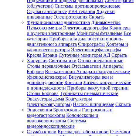
Подъемники и подвесы для больных
Светотерапия
(облучатели)
Системы противопролежневые
Стулья санитарные
УВЧ терапия
Ходунки
инвалидные
Электротерапия
Скрыть
Функциональная диагностика
Динамометры
Пульсоксиметры
Электрокардиографы
Калиперы
и рулетки электронные
Мониторы фетальные
Все
категории
Приборы для диагностики опорно-
двигательного аппарата
Спирографы
Холтеры и
кардиорегистраторы
Электроэнцефалографы
Кресла Барани
Суточные мониторы АД
Скрыть
Хирургия
Светильники
Столы операционные
Столы перевязочные
Отсасыватели
Аппараты
Боброва
Все категории
Аппараты хирургические
(физиодиспенсеры)
Визуализаторы вен и
допоборудование
Консоли
Лазеры хирургические
и принадлежности
Приборы вакуумной терапии
Столы Боброва
Турникеты пневматические
Эвакуаторы дыма
Коагуляторы
(электрокоагуляторы)
Насосы шприцевые
Скрыть
Эндоскопия
Бронхоскопы
Гастроскопы и
видеогастроскопы
Колоноскопы и
видеоколоноскопы
Системы
видеоэндоскопические
Служба крови
Кресла для забора крови
Счетчики