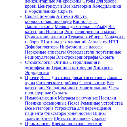
лейкоцитарные
Микроскопы
Столы для забора
крови
Центрифуги
Все категории
Холодильники
и морозильники
Скрыть
Скорая помощь
Аптечки
Жгуты
кровоостанавливающие
Капнографы
Ларингоскопы
Мешки дыхательные Амбу
Все
категории
Носилки
Роторасширители и маски
Сумки-холодильники
Термоконтейнеры
Укладки и
наборы
Штативы для вливаний
Аппараты ИВЛ
Дефибрилляторы
Инфузионные насосы
Наркозные аппараты
Отсасыватели портативные
Рециркуляторы
Электрокардиографы
Скрыть
Стоматология
Оптика
Стерилизация и
дезинфекция
Терапия и ортопедия
Хирургия
Эндодонтия
Прочее
Весы
Дозаторы для антисептиков
Лампы-
лупы
Оптические приборы
Светильники
Все
категории
Холодильники и морозильники
Часы
процедурные
Скрыть
Иммобилизация
Матрасы вакуумные
Носилки
Повязки косыночные
Пояса
Ременные устройства
Все категории
Устройства для перемещения
пациента
Фиксаторы конечностей
Шины
транспортные
Щиты спинальные
Скрыть
Проктология
Кресла проктологические