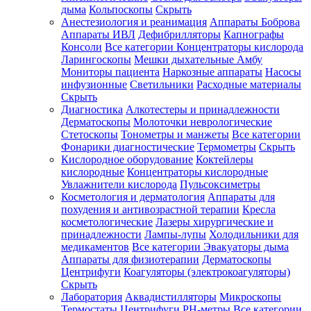
дыма
Кольпоскопы
Скрыть
Анестезиология и реанимация
Аппараты Боброва
Аппараты ИВЛ
Дефибрилляторы
Капнографы
Консоли
Все категории
Концентраторы кислорода
Ларингоскопы
Мешки дыхательные Амбу
Мониторы пациента
Наркозные аппараты
Насосы
инфузионные
Светильники
Расходные материалы
Скрыть
Диагностика
Алкотестеры и принадлежности
Дерматоскопы
Молоточки неврологические
Стетоскопы
Тонометры и манжеты
Все категории
Фонарики диагностические
Термометры
Скрыть
Кислородное оборудование
Коктейлеры
кислородные
Концентраторы кислородные
Увлажнители кислорода
Пульсоксиметры
Косметология и дерматология
Аппараты для
похудения и антивозрастной терапии
Кресла
косметологические
Лазеры хирургические и
принадлежности
Лампы-лупы
Холодильники для
медикаментов
Все категории
Эвакуаторы дыма
Аппараты для физиотерапии
Дерматоскопы
Центрифуги
Коагуляторы (электрокоагуляторы)
Скрыть
Лаборатория
Аквадистилляторы
Микроскопы
Термостаты
Центрифуги
PH-метры
Все категории