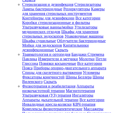
Стерилизация и дезинфекция
Стерилизаторы
Лампы бактерицидные
Рециркуляторы
Камеры
для хранения стерильных инструментов
Контейнеры для дезинфекции
Все категории
Коробки стерилизационные и фильтры
Ультразвуковые ванны/мойки
Утилизаторы
медицинских отходов
Шкафы для хранения
стерильных эндоскопов
Упаковочные машины
Шкафы сушильные
Облучатели бактерицидные
Мойки для эндоскопов
Кипятильники
дезинфекционные
Скрыть
Травматология и ортопедия
Бандажи Стремена
Павлика
Измерители и метчики
Молотки
Петли
Глиссона
Повязки косыночные
Все категории
Пояса
Приборы опорно-двигательного аппарата
Спицы для скелетного вытяжения
Угломеры
Фиксаторы конечностей
Шины Беллера
Шины
Виленского
Скрыть
Физиотерапия и реабилитация
Аппараты
низкочастотной терапии
Магнитотерапия
Ультразвуковая (УЗ) терапия
Ингаляторы
Аппараты дыхательной терапии
Все категории
Инвалидные кресла-коляски
КВЧ-терапия
Комплексы физиотерапевтические
Массажеры