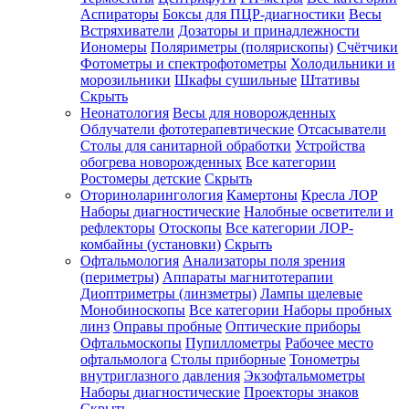
Аспираторы
Боксы для ПЦР-диагностики
Весы
Встряхиватели
Дозаторы и принадлежности
Иономеры
Поляриметры (полярископы)
Счётчики
Фотометры и спектрофотометры
Холодильники и
морозильники
Шкафы сушильные
Штативы
Скрыть
Неонатология
Весы для новорожденных
Облучатели фототерапевтические
Отсасыватели
Столы для санитарной обработки
Устройства
обогрева новорожденных
Все категории
Ростомеры детские
Скрыть
Оториноларингология
Камертоны
Кресла ЛОР
Наборы диагностические
Налобные осветители и
рефлекторы
Отоскопы
Все категории
ЛОР-
комбайны (установки)
Скрыть
Офтальмология
Анализаторы поля зрения
(периметры)
Аппараты магнитотерапии
Диоптриметры (линзметры)
Лампы щелевые
Монобиноскопы
Все категории
Наборы пробных
линз
Оправы пробные
Оптические приборы
Офтальмоскопы
Пупиллометры
Рабочее место
офтальмолога
Столы приборные
Тонометры
внутриглазного давления
Экзофтальмометры
Наборы диагностические
Проекторы знаков
Скрыть