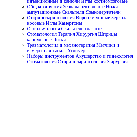
инъекционные и канюли
Иглы костномозговые
Общая хирургия
Зеркала ректальные
Ножи
ампутационные
Скальпели
Языкодержатели
Оториноларингология
Воронки ушные
Зеркала
носовые
Иглы
Камертоны
Офтальмология
Скальпели глазные
Стоматология
Терапия
Хирургия
Шприцы
карпульные
Лотки
Травматология и механотерапия
Метчики и
измерители канала
Угломеры
Наборы инструментов
Акушерство и гинекология
Стоматология
Оториноларингология
Хирургия