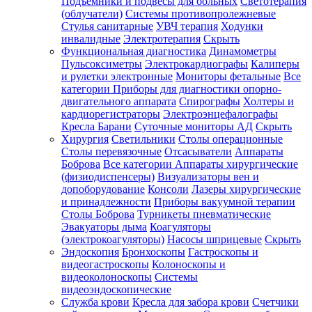
Подъемники и подвесы для больных
Светотерапия
(облучатели)
Системы противопролежневые
Стулья санитарные
УВЧ терапия
Ходунки
инвалидные
Электротерапия
Скрыть
Функциональная диагностика
Динамометры
Пульсоксиметры
Электрокардиографы
Калиперы
и рулетки электронные
Мониторы фетальные
Все
категории
Приборы для диагностики опорно-
двигательного аппарата
Спирографы
Холтеры и
кардиорегистраторы
Электроэнцефалографы
Кресла Барани
Суточные мониторы АД
Скрыть
Хирургия
Светильники
Столы операционные
Столы перевязочные
Отсасыватели
Аппараты
Боброва
Все категории
Аппараты хирургические
(физиодиспенсеры)
Визуализаторы вен и
допоборудование
Консоли
Лазеры хирургические
и принадлежности
Приборы вакуумной терапии
Столы Боброва
Турникеты пневматические
Эвакуаторы дыма
Коагуляторы
(электрокоагуляторы)
Насосы шприцевые
Скрыть
Эндоскопия
Бронхоскопы
Гастроскопы и
видеогастроскопы
Колоноскопы и
видеоколоноскопы
Системы
видеоэндоскопические
Служба крови
Кресла для забора крови
Счетчики