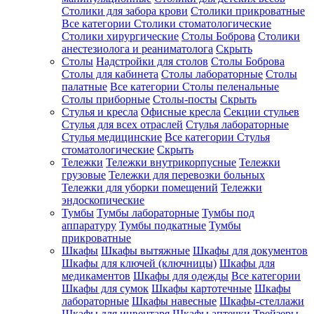
Столики для забора крови
Столики прикроватные
Все категории
Столики стоматологические
Столики хирургические
Столы Боброва
Столики
анестезиолога и реаниматолога
Скрыть
Столы
Надстройки для столов
Столы Боброва
Столы для кабинета
Столы лабораторные
Столы
палатные
Все категории
Столы пеленальные
Столы приборные
Столы-посты
Скрыть
Стулья и кресла
Офисные кресла
Секции стульев
Стулья для всех отраслей
Стулья лабораторные
Стулья медицинские
Все категории
Стулья
стоматологические
Скрыть
Тележки
Тележки внутрикорпусные
Тележки
грузовые
Тележки для перевозки больных
Тележки для уборки помещений
Тележки
эндоскопические
Тумбы
Тумбы лабораторные
Тумбы под
аппаратуру
Тумбы подкатные
Тумбы
прикроватные
Шкафы
Шкафы вытяжные
Шкафы для документов
Шкафы для ключей (ключницы)
Шкафы для
медикаментов
Шкафы для одежды
Все категории
Шкафы для сумок
Шкафы картотечные
Шкафы
лабораторные
Шкафы навесные
Шкафы-стеллажи
Шкафы для инвентаря
Шкафы аптечки
Трейзеры