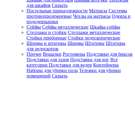
для шкафов
Скрыть
Постельные принадлежности
Матрасы
Системы
противопролежневые
Чехлы на матрасы
Одеяла и
пододеяльники
Сейфы
Сейфы металлические
Шкафы-сейфы
Стеллажи и стойки
Стеллажи металлические
Стойки приборные
Стойки эндоскопические
Ширмы и штативы
Ширмы
Штативы
Штативы
для эндоскопов
Прочее
Вешалки
Ростомеры
Подставки для биксов
Подставки для тазов
Подставки для ног
Все
категории
Подставки для ведер
Контейнеры
Наборы для уборки пола
Тележки для уборки
помещений
Скрыть