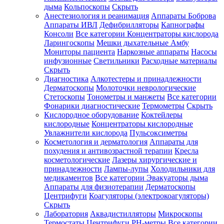
дыма
Кольпоскопы
Скрыть
Анестезиология и реанимация
Аппараты Боброва
Аппараты ИВЛ
Дефибрилляторы
Капнографы
Консоли
Все категории
Концентраторы кислорода
Ларингоскопы
Мешки дыхательные Амбу
Мониторы пациента
Наркозные аппараты
Насосы
инфузионные
Светильники
Расходные материалы
Скрыть
Диагностика
Алкотестеры и принадлежности
Дерматоскопы
Молоточки неврологические
Стетоскопы
Тонометры и манжеты
Все категории
Фонарики диагностические
Термометры
Скрыть
Кислородное оборудование
Коктейлеры
кислородные
Концентраторы кислородные
Увлажнители кислорода
Пульсоксиметры
Косметология и дерматология
Аппараты для
похудения и антивозрастной терапии
Кресла
косметологические
Лазеры хирургические и
принадлежности
Лампы-лупы
Холодильники для
медикаментов
Все категории
Эвакуаторы дыма
Аппараты для физиотерапии
Дерматоскопы
Центрифуги
Коагуляторы (электрокоагуляторы)
Скрыть
Лаборатория
Аквадистилляторы
Микроскопы
Термостаты
Центрифуги
PH-метры
Все категории