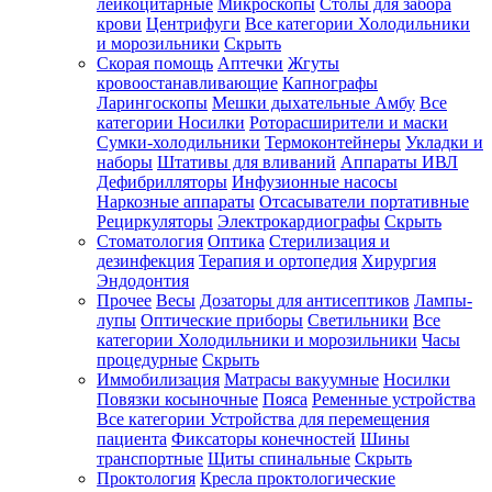
лейкоцитарные
Микроскопы
Столы для забора
крови
Центрифуги
Все категории
Холодильники
и морозильники
Скрыть
Скорая помощь
Аптечки
Жгуты
кровоостанавливающие
Капнографы
Ларингоскопы
Мешки дыхательные Амбу
Все
категории
Носилки
Роторасширители и маски
Сумки-холодильники
Термоконтейнеры
Укладки и
наборы
Штативы для вливаний
Аппараты ИВЛ
Дефибрилляторы
Инфузионные насосы
Наркозные аппараты
Отсасыватели портативные
Рециркуляторы
Электрокардиографы
Скрыть
Стоматология
Оптика
Стерилизация и
дезинфекция
Терапия и ортопедия
Хирургия
Эндодонтия
Прочее
Весы
Дозаторы для антисептиков
Лампы-
лупы
Оптические приборы
Светильники
Все
категории
Холодильники и морозильники
Часы
процедурные
Скрыть
Иммобилизация
Матрасы вакуумные
Носилки
Повязки косыночные
Пояса
Ременные устройства
Все категории
Устройства для перемещения
пациента
Фиксаторы конечностей
Шины
транспортные
Щиты спинальные
Скрыть
Проктология
Кресла проктологические