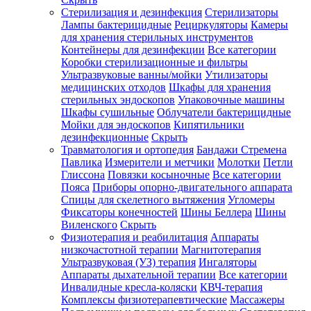
Стерилизация и дезинфекция
Стерилизаторы
Лампы бактерицидные
Рециркуляторы
Камеры
для хранения стерильных инструментов
Контейнеры для дезинфекции
Все категории
Коробки стерилизационные и фильтры
Ультразвуковые ванны/мойки
Утилизаторы
медицинских отходов
Шкафы для хранения
стерильных эндоскопов
Упаковочные машины
Шкафы сушильные
Облучатели бактерицидные
Мойки для эндоскопов
Кипятильники
дезинфекционные
Скрыть
Травматология и ортопедия
Бандажи Стремена
Павлика
Измерители и метчики
Молотки
Петли
Глиссона
Повязки косыночные
Все категории
Пояса
Приборы опорно-двигательного аппарата
Спицы для скелетного вытяжения
Угломеры
Фиксаторы конечностей
Шины Беллера
Шины
Виленского
Скрыть
Физиотерапия и реабилитация
Аппараты
низкочастотной терапии
Магнитотерапия
Ультразвуковая (УЗ) терапия
Ингаляторы
Аппараты дыхательной терапии
Все категории
Инвалидные кресла-коляски
КВЧ-терапия
Комплексы физиотерапевтические
Массажеры