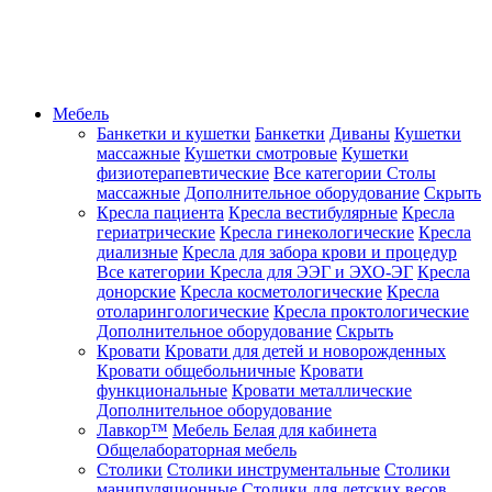
Мебель
Банкетки и кушетки
Банкетки
Диваны
Кушетки
массажные
Кушетки смотровые
Кушетки
физиотерапевтические
Все категории
Столы
массажные
Дополнительное оборудование
Скрыть
Кресла пациента
Кресла вестибулярные
Кресла
гериатрические
Кресла гинекологические
Кресла
диализные
Кресла для забора крови и процедур
Все категории
Кресла для ЭЭГ и ЭХО-ЭГ
Кресла
донорские
Кресла косметологические
Кресла
отоларингологические
Кресла проктологические
Дополнительное оборудование
Скрыть
Кровати
Кровати для детей и новорожденных
Кровати общебольничные
Кровати
функциональные
Кровати металлические
Дополнительное оборудование
Лавкор™
Мебель Белая для кабинета
Общелабораторная мебель
Столики
Столики инструментальные
Столики
манипуляционные
Столики для детских весов