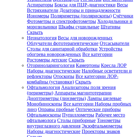
Аспираторы
Боксы для ПЦР-диагностики
Весы
Встряхиватели
Дозаторы и принадлежности
Иономеры
Поляриметры (полярископы)
Счётчики
Фотометры и спектрофотометры
Холодильники и
морозильники
Шкафы сушильные
Штативы
Скрыть
Неонатология
Весы для новорожденных
Облучатели фототерапевтические
Отсасыватели
Столы для санитарной обработки
Устройства
обогрева новорожденных
Все категории
Ростомеры детские
Скрыть
Оториноларингология
Камертоны
Кресла ЛОР
Наборы диагностические
Налобные осветители и
рефлекторы
Отоскопы
Все категории
ЛОР-
комбайны (установки)
Скрыть
Офтальмология
Анализаторы поля зрения
(периметры)
Аппараты магнитотерапии
Диоптриметры (линзметры)
Лампы щелевые
Монобиноскопы
Все категории
Наборы пробных
линз
Оправы пробные
Оптические приборы
Офтальмоскопы
Пупиллометры
Рабочее место
офтальмолога
Столы приборные
Тонометры
внутриглазного давления
Экзофтальмометры
Наборы диагностические
Проекторы знаков
Скрыть