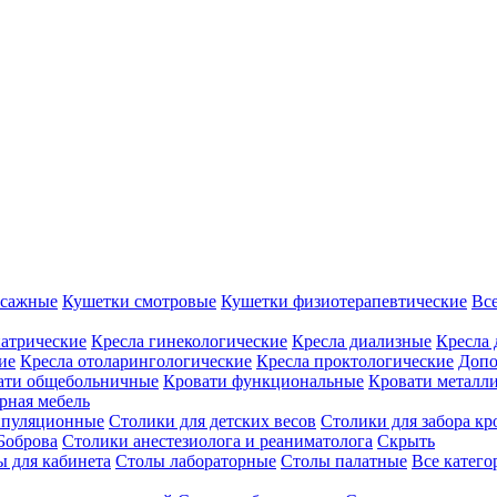
ссажные
Кушетки смотровые
Кушетки физиотерапевтические
Вс
иатрические
Кресла гинекологические
Кресла диализные
Кресла 
ие
Кресла отоларингологические
Кресла проктологические
Допо
ати общебольничные
Кровати функциональные
Кровати металл
рная мебель
ипуляционные
Столики для детских весов
Столики для забора кр
Боброва
Столики анестезиолога и реаниматолога
Скрыть
ы для кабинета
Столы лабораторные
Столы палатные
Все катег