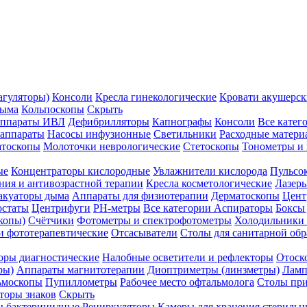
агуляторы)
Консоли
Кресла гинекологические
Кровати акушерск
дыма
Кольпоскопы
Скрыть
ппараты ИВЛ
Дефибрилляторы
Капнографы
Консоли
Все катег
 аппараты
Насосы инфузионные
Светильники
Расходные матери
атоскопы
Молоточки неврологические
Стетоскопы
Тонометры и
ые
Концентраторы кислородные
Увлажнители кислорода
Пульсо
ния и антивозрастной терапии
Кресла косметологические
Лазер
акуаторы дыма
Аппараты для физиотерапии
Дерматоскопы
Цент
остаты
Центрифуги
PH-метры
Все категории
Аспираторы
Боксы
копы)
Счётчики
Фотометры и спектрофотометры
Холодильники 
и фототерапевтические
Отсасыватели
Столы для санитарной обр
оры диагностические
Налобные осветители и рефлекторы
Отоск
ры)
Аппараты магнитотерапии
Диоптриметры (линзметры)
Ламп
ьмоскопы
Пупиллометры
Рабочее место офтальмолога
Столы пр
торы знаков
Скрыть
 бактерицидные
Рециркуляторы
Камеры для хранения стериль