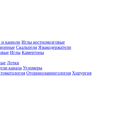
 и канюли
Иглы костномозговые
ционные
Скальпели
Языкодержатели
совые
Иглы
Камертоны
ные
Лотки
ели канала
Угломеры
томатология
Оториноларингология
Хирургия