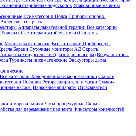
 хранения стерильных эндоскопов
Упаковочные машины
осыночные
Все категории
Пояса
Приборы опорно-
Виленского
Скрыть
аляторы
Аппараты дыхательной терапии
Все категории
я больных
Светотерапия (облучатели)
Системы
ые
Мониторы фетальные
Все категории
Приборы для
ресла Барани
Суточные мониторы АД
Скрыть
Аппараты хирургические (физиодиспенсеры)
Визуализаторы
рова
Турникеты пневматические
Эвакуаторы дыма
копические
Все категории
Холодильники и морозильники
Скрыть
 категории
Носилки
Роторасширители и маски
Сумки-
ионные насосы
Наркозные аппараты
Отсасыватели
ики и морозильники
Часы процедурные
Скрыть
ройства для перемещения пациента
Фиксаторы конечностей