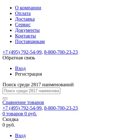
О компании
Восстановление
Обратная
Вход
Регистрация
Оплата
пароля
связь
На
Доставка
вашу
Сервис
почту
Только
Только
Документы
test@example.com
для
для
Ваше
Введите
Заполните
отправлена
Контакты
ИП
ИП
новый
Пароль
На
сообщение
ссылка.
форму.
и
и
Поставщикам
пароль
успешно
вашу
успешно
юр.
юр.
Перейдите
лиц
лиц
отправлено.
восстановлен
почту
+7 (495) 792-54-99
,
8-800-700-23-23
Мы
по
test@test.ru
ней
Обратная связь
отправим
для
отправлена
вам
завершения
Вход
ссылка.
регистрации.
ссылку
Регистрация
Войти
на
указанный
Поиск среди 2817 наименований
Перейдите
Сообщение
Ок
электронный
по
адрес,
ней
Сравнение
товаров
перейдя
для
+7 (495) 792-54-99
,
8-800-700-23-23
по
смены
Запомнить
Забыли
0
товаров
0 руб.
которой
пароля.
меня
пароль?
Скидка
Сменить
вы
0 руб.
сможете
пароль
Войти
Я принимаю условия
задать
Вход
пользовательского