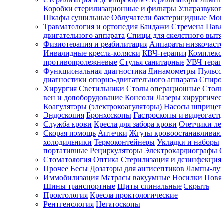
Коробки стерилизационные и фильтры
Ультразвуко
Шкафы сушильные
Облучатели бактерицидные
Мой
Травматология и ортопедия
Бандажи Стремена Пав
Зарегистрироваться
двигательного аппарата
Спицы для скелетного выт
Физиотерапия и реабилитация
Аппараты низкочаст
Инвалидные кресла-коляски
КВЧ-терапия
Комплекс
противопролежневые
Стулья санитарные
УВЧ тера
Функциональная диагностика
Динамометры
Пульс
Зачем
диагностики опорно-двигательного аппарата
Спиро
регистрироваться?
Хирургия
Светильники
Столы операционные
Стол
вен и допоборудование
Консоли
Лазеры хирургиче
Все
Коагуляторы (электрокоагуляторы)
Насосы шприце
покупки
Эндоскопия
Бронхоскопы
Гастроскопы и видеогаст
в
одном
Служба крови
Кресла для забора крови
Счетчики л
месте
Скорая помощь
Аптечки
Жгуты кровоостанавлива
Личный
холодильники
Термоконтейнеры
Укладки и наборы
менеджер
портативные
Рециркуляторы
Электрокардиографы
Стоматология
Оптика
Стерилизация и дезинфекция
Отслеживание
статуса
Прочее
Весы
Дозаторы для антисептиков
Лампы-л
заказа
Иммобилизация
Матрасы вакуумные
Носилки
Повя
Шины транспортные
Щиты спинальные
Скрыть
Проктология
Кресла проктологические
Рентгенология
Негатоскопы