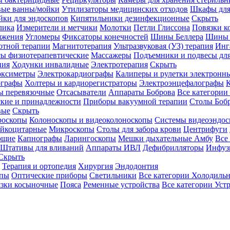
вые ванны/мойки
Утилизаторы медицинских отходов
Шкафы для
ки для эндоскопов
Кипятильники дезинфекционные
Скрыть
лика
Измерители и метчики
Молотки
Петли Глиссона
Повязки к
яжения
Угломеры
Фиксаторы конечностей
Шины Беллера
Шины 
отной терапии
Магнитотерапия
Ультразвуковая (УЗ) терапия
Инг
ы физиотерапевтические
Массажеры
Подъемники и подвесы дл
пия
Ходунки инвалидные
Электротерапия
Скрыть
оксиметры
Электрокардиографы
Калиперы и рулетки электронн
графы
Холтеры и кардиорегистраторы
Электроэнцефалографы
К
ы перевязочные
Отсасыватели
Аппараты Боброва
Все категории
ские и принадлежности
Приборы вакуумной терапии
Столы Боб
вые
Скрыть
роскопы
Колоноскопы и видеоколоноскопы
Системы видеоэндос
ейкоцитарные
Микроскопы
Столы для забора крови
Центрифуги
ющие
Капнографы
Ларингоскопы
Мешки дыхательные Амбу
Все
Штативы для вливаний
Аппараты ИВЛ
Дефибрилляторы
Инфуз
Скрыть
Терапия и ортопедия
Хирургия
Эндодонтия
упы
Оптические приборы
Светильники
Все категории
Холодильн
зки косыночные
Пояса
Ременные устройства
Все категории
Уст