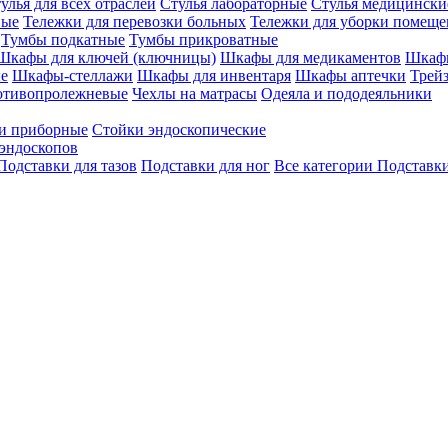
улья для всех отраслей
Стулья лабораторные
Стулья медицински
вые
Тележки для перевозки больных
Тележки для уборки помещ
Тумбы подкатные
Тумбы прикроватные
Шкафы для ключей (ключницы)
Шкафы для медикаментов
Шкафы
е
Шкафы-стеллажи
Шкафы для инвентаря
Шкафы аптечки
Трей
отивопролежневые
Чехлы на матрасы
Одеяла и пододеяльники
и приборные
Стойки эндоскопические
эндоскопов
Подставки для тазов
Подставки для ног
Все категории
Подставки