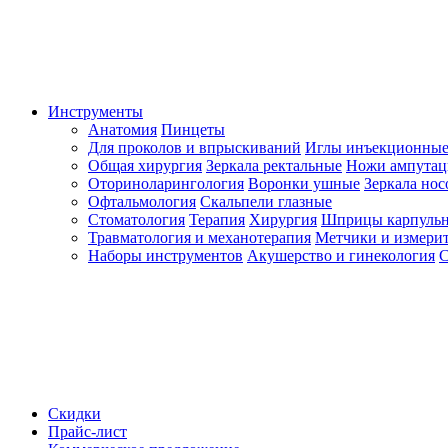
Инструменты
Анатомия
Пинцеты
Для проколов и впрыскиваний
Иглы инъекционные
Общая хирургия
Зеркала ректальные
Ножи ампута
Оториноларингология
Воронки ушные
Зеркала но
Офтальмология
Скальпели глазные
Стоматология
Терапия
Хирургия
Шприцы карпуль
Травматология и механотерапия
Метчики и измерит
Наборы инструментов
Акушерство и гинекология
С
Скидки
Прайс-лист