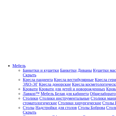
Мебель
Банкетки и кушетки
Банкетки
Диваны
Кушетки ма
Скрыть
Кресла пациента
Кресла вестибулярные
Кресла гер
ЭХО-ЭГ
Кресла донорские
Кресла косметологическ
Кровати
Кровати для детей и новорожденных
Кров
Лавкор™
Мебель Белая для кабинета
Общелаборато
Столики
Столики инструментальные
Столики ман
стоматологические
Столики хирургические
Столы 
Столы
Надстройки для столов
Столы Боброва
Стол
Скрыть