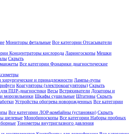
ие
Мониторы фетальные
Все категории
Отсасыватели
ории
Концентраторы кислорода
Ларингоскопы
Мешки
алы
Скрыть
 манжеты
Все категории
Фонарики диагностические
ксиметры
ы хирургические и принадлежности
Лампы-лупы
рифуги
Коагуляторы (электрокоагуляторы)
Скрыть
 для ПЦР-диагностики
Весы
Встряхиватели
Дозаторы и
и морозильники
Шкафы сушильные
Штативы
Скрыть
аботки
Устройства обогрева новорожденных
Все категории
опы
Все категории
ЛОР-комбайны (установки)
Скрыть
ы щелевые
Монобиноскопы
Все категории
Наборы пробных
иборные
Тонометры внутриглазного давления
ных инструментов
Контейнеры для дезинфекции
Все категории