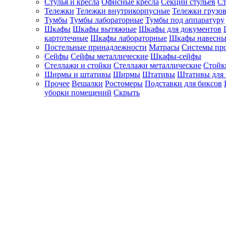
Стулья и кресла
Офисные кресла
Секции стульев
Ст
Тележки
Тележки внутрикорпусные
Тележки грузо
Тумбы
Тумбы лабораторные
Тумбы под аппаратуру
Шкафы
Шкафы вытяжные
Шкафы для документов
картотечные
Шкафы лабораторные
Шкафы навесны
Постельные принадлежности
Матрасы
Системы пр
Сейфы
Сейфы металлические
Шкафы-сейфы
Стеллажи и стойки
Стеллажи металлические
Стойк
Ширмы и штативы
Ширмы
Штативы
Штативы для 
Прочее
Вешалки
Ростомеры
Подставки для биксов
уборки помещений
Скрыть