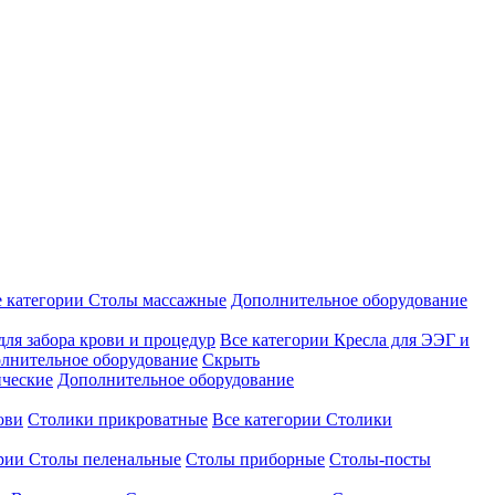
е категории
Столы массажные
Дополнительное оборудование
для забора крови и процедур
Все категории
Кресла для ЭЭГ и
лнительное оборудование
Скрыть
ические
Дополнительное оборудование
ови
Столики прикроватные
Все категории
Столики
ории
Столы пеленальные
Столы приборные
Столы-посты