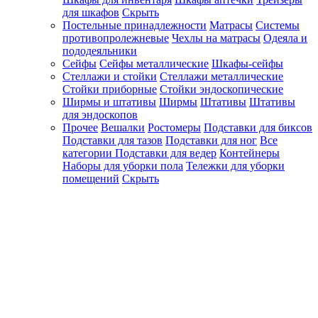
для шкафов
Скрыть
Постельные принадлежности
Матрасы
Системы
противопролежневые
Чехлы на матрасы
Одеяла и
пододеяльники
Сейфы
Сейфы металлические
Шкафы-сейфы
Стеллажи и стойки
Стеллажи металлические
Стойки приборные
Стойки эндоскопические
Ширмы и штативы
Ширмы
Штативы
Штативы
для эндоскопов
Прочее
Вешалки
Ростомеры
Подставки для биксов
Подставки для тазов
Подставки для ног
Все
категории
Подставки для ведер
Контейнеры
Наборы для уборки пола
Тележки для уборки
помещений
Скрыть