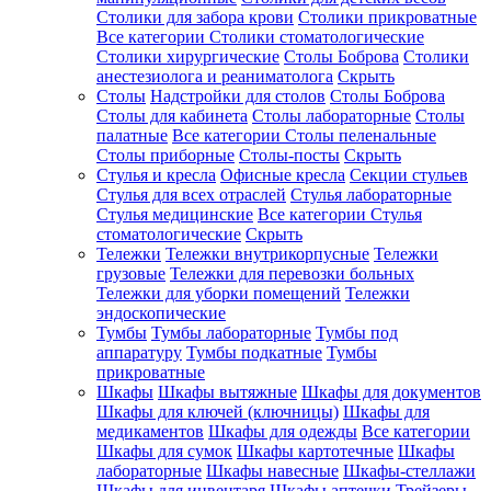
Столики для забора крови
Столики прикроватные
Все категории
Столики стоматологические
Столики хирургические
Столы Боброва
Столики
анестезиолога и реаниматолога
Скрыть
Столы
Надстройки для столов
Столы Боброва
Столы для кабинета
Столы лабораторные
Столы
палатные
Все категории
Столы пеленальные
Столы приборные
Столы-посты
Скрыть
Стулья и кресла
Офисные кресла
Секции стульев
Стулья для всех отраслей
Стулья лабораторные
Стулья медицинские
Все категории
Стулья
стоматологические
Скрыть
Тележки
Тележки внутрикорпусные
Тележки
грузовые
Тележки для перевозки больных
Тележки для уборки помещений
Тележки
эндоскопические
Тумбы
Тумбы лабораторные
Тумбы под
аппаратуру
Тумбы подкатные
Тумбы
прикроватные
Шкафы
Шкафы вытяжные
Шкафы для документов
Шкафы для ключей (ключницы)
Шкафы для
медикаментов
Шкафы для одежды
Все категории
Шкафы для сумок
Шкафы картотечные
Шкафы
лабораторные
Шкафы навесные
Шкафы-стеллажи
Шкафы для инвентаря
Шкафы аптечки
Трейзеры