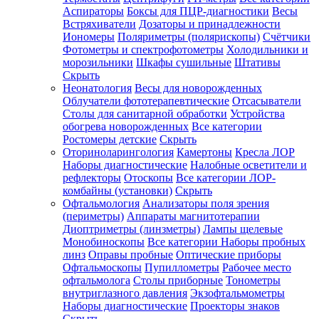
Аспираторы
Боксы для ПЦР-диагностики
Весы
Встряхиватели
Дозаторы и принадлежности
Иономеры
Поляриметры (полярископы)
Счётчики
Фотометры и спектрофотометры
Холодильники и
морозильники
Шкафы сушильные
Штативы
Скрыть
Неонатология
Весы для новорожденных
Облучатели фототерапевтические
Отсасыватели
Столы для санитарной обработки
Устройства
обогрева новорожденных
Все категории
Ростомеры детские
Скрыть
Оториноларингология
Камертоны
Кресла ЛОР
Наборы диагностические
Налобные осветители и
рефлекторы
Отоскопы
Все категории
ЛОР-
комбайны (установки)
Скрыть
Офтальмология
Анализаторы поля зрения
(периметры)
Аппараты магнитотерапии
Диоптриметры (линзметры)
Лампы щелевые
Монобиноскопы
Все категории
Наборы пробных
линз
Оправы пробные
Оптические приборы
Офтальмоскопы
Пупиллометры
Рабочее место
офтальмолога
Столы приборные
Тонометры
внутриглазного давления
Экзофтальмометры
Наборы диагностические
Проекторы знаков
Скрыть