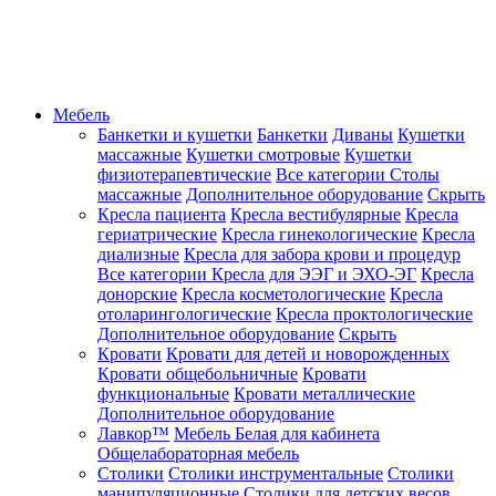
Мебель
Банкетки и кушетки
Банкетки
Диваны
Кушетки
массажные
Кушетки смотровые
Кушетки
физиотерапевтические
Все категории
Столы
массажные
Дополнительное оборудование
Скрыть
Кресла пациента
Кресла вестибулярные
Кресла
гериатрические
Кресла гинекологические
Кресла
диализные
Кресла для забора крови и процедур
Все категории
Кресла для ЭЭГ и ЭХО-ЭГ
Кресла
донорские
Кресла косметологические
Кресла
отоларингологические
Кресла проктологические
Дополнительное оборудование
Скрыть
Кровати
Кровати для детей и новорожденных
Кровати общебольничные
Кровати
функциональные
Кровати металлические
Дополнительное оборудование
Лавкор™
Мебель Белая для кабинета
Общелабораторная мебель
Столики
Столики инструментальные
Столики
манипуляционные
Столики для детских весов