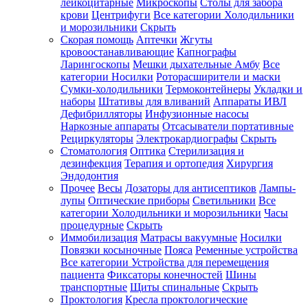
лейкоцитарные
Микроскопы
Столы для забора
крови
Центрифуги
Все категории
Холодильники
и морозильники
Скрыть
Скорая помощь
Аптечки
Жгуты
кровоостанавливающие
Капнографы
Ларингоскопы
Мешки дыхательные Амбу
Все
категории
Носилки
Роторасширители и маски
Сумки-холодильники
Термоконтейнеры
Укладки и
наборы
Штативы для вливаний
Аппараты ИВЛ
Дефибрилляторы
Инфузионные насосы
Наркозные аппараты
Отсасыватели портативные
Рециркуляторы
Электрокардиографы
Скрыть
Стоматология
Оптика
Стерилизация и
дезинфекция
Терапия и ортопедия
Хирургия
Эндодонтия
Прочее
Весы
Дозаторы для антисептиков
Лампы-
лупы
Оптические приборы
Светильники
Все
категории
Холодильники и морозильники
Часы
процедурные
Скрыть
Иммобилизация
Матрасы вакуумные
Носилки
Повязки косыночные
Пояса
Ременные устройства
Все категории
Устройства для перемещения
пациента
Фиксаторы конечностей
Шины
транспортные
Щиты спинальные
Скрыть
Проктология
Кресла проктологические