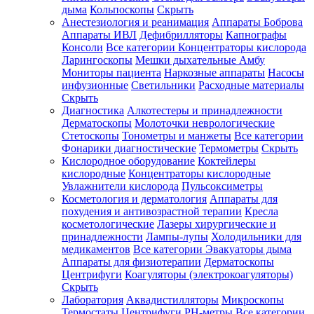
дыма
Кольпоскопы
Скрыть
Анестезиология и реанимация
Аппараты Боброва
Аппараты ИВЛ
Дефибрилляторы
Капнографы
Консоли
Все категории
Концентраторы кислорода
Ларингоскопы
Мешки дыхательные Амбу
Мониторы пациента
Наркозные аппараты
Насосы
инфузионные
Светильники
Расходные материалы
Скрыть
Диагностика
Алкотестеры и принадлежности
Дерматоскопы
Молоточки неврологические
Стетоскопы
Тонометры и манжеты
Все категории
Фонарики диагностические
Термометры
Скрыть
Кислородное оборудование
Коктейлеры
кислородные
Концентраторы кислородные
Увлажнители кислорода
Пульсоксиметры
Косметология и дерматология
Аппараты для
похудения и антивозрастной терапии
Кресла
косметологические
Лазеры хирургические и
принадлежности
Лампы-лупы
Холодильники для
медикаментов
Все категории
Эвакуаторы дыма
Аппараты для физиотерапии
Дерматоскопы
Центрифуги
Коагуляторы (электрокоагуляторы)
Скрыть
Лаборатория
Аквадистилляторы
Микроскопы
Термостаты
Центрифуги
PH-метры
Все категории