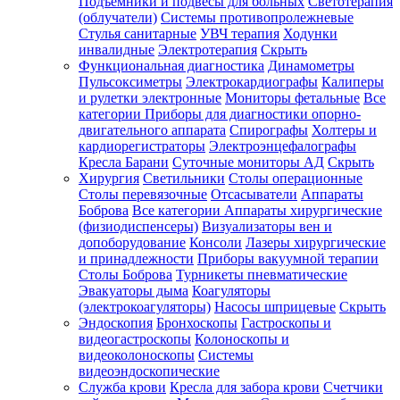
Подъемники и подвесы для больных
Светотерапия
(облучатели)
Системы противопролежневые
Стулья санитарные
УВЧ терапия
Ходунки
инвалидные
Электротерапия
Скрыть
Функциональная диагностика
Динамометры
Пульсоксиметры
Электрокардиографы
Калиперы
и рулетки электронные
Мониторы фетальные
Все
категории
Приборы для диагностики опорно-
двигательного аппарата
Спирографы
Холтеры и
кардиорегистраторы
Электроэнцефалографы
Кресла Барани
Суточные мониторы АД
Скрыть
Хирургия
Светильники
Столы операционные
Столы перевязочные
Отсасыватели
Аппараты
Боброва
Все категории
Аппараты хирургические
(физиодиспенсеры)
Визуализаторы вен и
допоборудование
Консоли
Лазеры хирургические
и принадлежности
Приборы вакуумной терапии
Столы Боброва
Турникеты пневматические
Эвакуаторы дыма
Коагуляторы
(электрокоагуляторы)
Насосы шприцевые
Скрыть
Эндоскопия
Бронхоскопы
Гастроскопы и
видеогастроскопы
Колоноскопы и
видеоколоноскопы
Системы
видеоэндоскопические
Служба крови
Кресла для забора крови
Счетчики