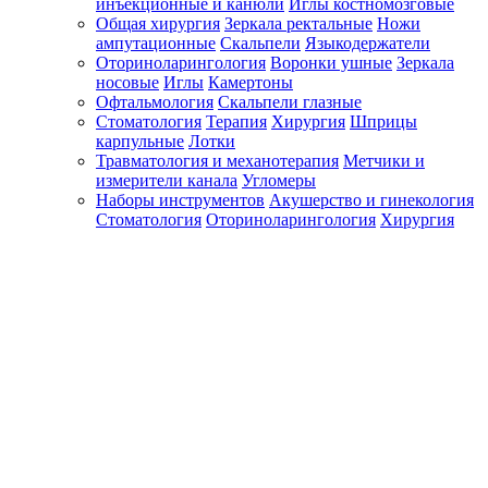
инъекционные и канюли
Иглы костномозговые
Общая хирургия
Зеркала ректальные
Ножи
ампутационные
Скальпели
Языкодержатели
Оториноларингология
Воронки ушные
Зеркала
носовые
Иглы
Камертоны
Офтальмология
Скальпели глазные
Стоматология
Терапия
Хирургия
Шприцы
карпульные
Лотки
Травматология и механотерапия
Метчики и
измерители канала
Угломеры
Наборы инструментов
Акушерство и гинекология
Стоматология
Оториноларингология
Хирургия