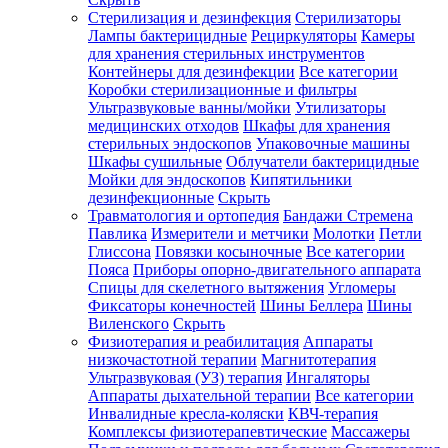
Стерилизация и дезинфекция
Стерилизаторы
Лампы бактерицидные
Рециркуляторы
Камеры
для хранения стерильных инструментов
Контейнеры для дезинфекции
Все категории
Коробки стерилизационные и фильтры
Ультразвуковые ванны/мойки
Утилизаторы
медицинских отходов
Шкафы для хранения
стерильных эндоскопов
Упаковочные машины
Шкафы сушильные
Облучатели бактерицидные
Мойки для эндоскопов
Кипятильники
дезинфекционные
Скрыть
Травматология и ортопедия
Бандажи Стремена
Павлика
Измерители и метчики
Молотки
Петли
Глиссона
Повязки косыночные
Все категории
Пояса
Приборы опорно-двигательного аппарата
Спицы для скелетного вытяжения
Угломеры
Фиксаторы конечностей
Шины Беллера
Шины
Виленского
Скрыть
Физиотерапия и реабилитация
Аппараты
низкочастотной терапии
Магнитотерапия
Ультразвуковая (УЗ) терапия
Ингаляторы
Аппараты дыхательной терапии
Все категории
Инвалидные кресла-коляски
КВЧ-терапия
Комплексы физиотерапевтические
Массажеры