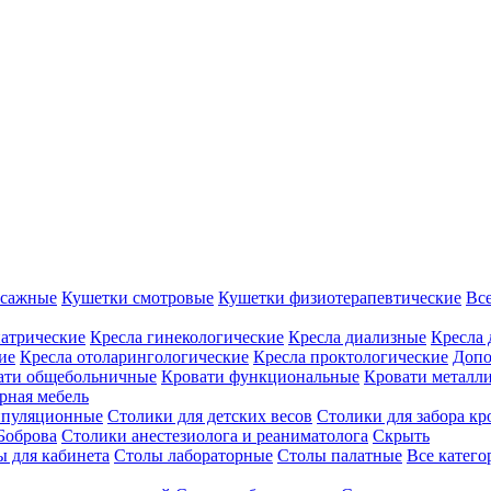
ссажные
Кушетки смотровые
Кушетки физиотерапевтические
Вс
иатрические
Кресла гинекологические
Кресла диализные
Кресла 
ие
Кресла отоларингологические
Кресла проктологические
Допо
ати общебольничные
Кровати функциональные
Кровати металл
рная мебель
ипуляционные
Столики для детских весов
Столики для забора кр
Боброва
Столики анестезиолога и реаниматолога
Скрыть
ы для кабинета
Столы лабораторные
Столы палатные
Все катег