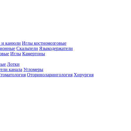
 и канюли
Иглы костномозговые
ционные
Скальпели
Языкодержатели
совые
Иглы
Камертоны
ные
Лотки
ели канала
Угломеры
томатология
Оториноларингология
Хирургия