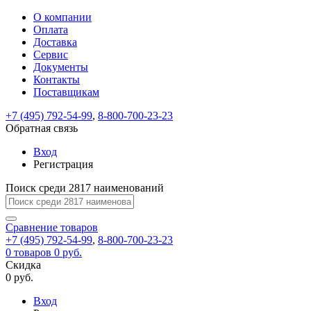
О компании
Восстановление
Обратная
Вход
Регистрация
Оплата
пароля
связь
На
Доставка
вашу
Сервис
почту
Только
Только
Документы
test@example.com
для
для
Ваше
Введите
Заполните
отправлена
Контакты
ИП
ИП
новый
Пароль
На
сообщение
ссылка.
форму.
и
и
Поставщикам
пароль
успешно
вашу
успешно
юр.
юр.
Перейдите
лиц
лиц
отправлено.
восстановлен
почту
+7 (495) 792-54-99
,
8-800-700-23-23
Мы
по
test@test.ru
ней
Обратная связь
отправим
для
отправлена
вам
завершения
Вход
ссылка.
регистрации.
ссылку
Регистрация
Войти
на
указанный
Поиск среди 2817 наименований
Перейдите
Сообщение
Ок
электронный
по
адрес,
ней
Сравнение
товаров
перейдя
для
+7 (495) 792-54-99
,
8-800-700-23-23
по
смены
Запомнить
Забыли
0
товаров
0 руб.
которой
пароля.
меня
пароль?
Скидка
Сменить
вы
0 руб.
сможете
пароль
Войти
Я принимаю условия
задать
Вход
пользовательского