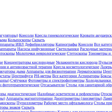
агуляторы)
Консоли
Кресла гинекологические
Кровати акушерск
дыма
Кольпоскопы
Скрыть
ппараты ИВЛ
Дефибрилляторы
Капнографы
Консоли
Все катег
 аппараты
Насосы инфузионные
Светильники
Расходные матери
атоскопы
Молоточки неврологические
Стетоскопы
Тонометры и
ые
Концентраторы кислородные
Увлажнители кислорода
Пульсо
ния и антивозрастной терапии
Кресла косметологические
Лазер
акуаторы дыма
Аппараты для физиотерапии
Дерматоскопы
Цент
остаты
Центрифуги
PH-метры
Все категории
Аспираторы
Боксы
копы)
Счётчики
Фотометры и спектрофотометры
Холодильники 
и фототерапевтические
Отсасыватели
Столы для санитарной обр
оры диагностические
Налобные осветители и рефлекторы
Отоск
ры)
Аппараты магнитотерапии
Диоптриметры (линзметры)
Ламп
ьмоскопы
Пупиллометры
Рабочее место офтальмолога
Столы пр
торы знаков
Скрыть
 бактерицидные
Рециркуляторы
Камеры для хранения стериль