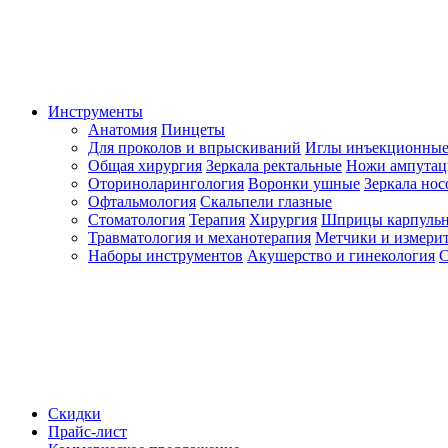
Инструменты
Анатомия
Пинцеты
Для проколов и впрыскиваний
Иглы инъекционные
Общая хирургия
Зеркала ректальные
Ножи ампута
Оториноларингология
Воронки ушные
Зеркала но
Офтальмология
Скальпели глазные
Стоматология
Терапия
Хирургия
Шприцы карпуль
Травматология и механотерапия
Метчики и измерит
Наборы инструментов
Акушерство и гинекология
С
Скидки
Прайс-лист