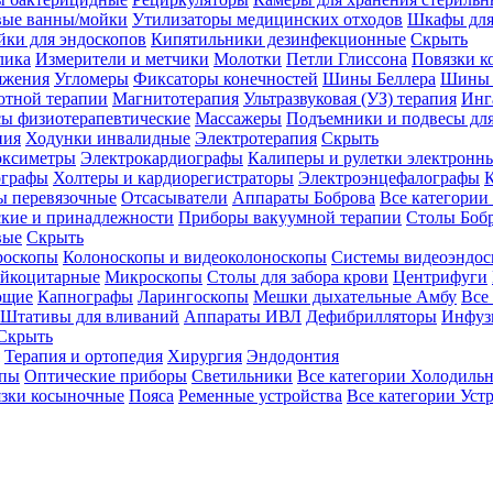
вые ванны/мойки
Утилизаторы медицинских отходов
Шкафы для
ки для эндоскопов
Кипятильники дезинфекционные
Скрыть
лика
Измерители и метчики
Молотки
Петли Глиссона
Повязки к
яжения
Угломеры
Фиксаторы конечностей
Шины Беллера
Шины 
отной терапии
Магнитотерапия
Ультразвуковая (УЗ) терапия
Инг
ы физиотерапевтические
Массажеры
Подъемники и подвесы дл
пия
Ходунки инвалидные
Электротерапия
Скрыть
оксиметры
Электрокардиографы
Калиперы и рулетки электронн
графы
Холтеры и кардиорегистраторы
Электроэнцефалографы
К
ы перевязочные
Отсасыватели
Аппараты Боброва
Все категории
ские и принадлежности
Приборы вакуумной терапии
Столы Боб
вые
Скрыть
роскопы
Колоноскопы и видеоколоноскопы
Системы видеоэндос
ейкоцитарные
Микроскопы
Столы для забора крови
Центрифуги
ющие
Капнографы
Ларингоскопы
Мешки дыхательные Амбу
Все
Штативы для вливаний
Аппараты ИВЛ
Дефибрилляторы
Инфуз
Скрыть
Терапия и ортопедия
Хирургия
Эндодонтия
упы
Оптические приборы
Светильники
Все категории
Холодильн
зки косыночные
Пояса
Ременные устройства
Все категории
Уст