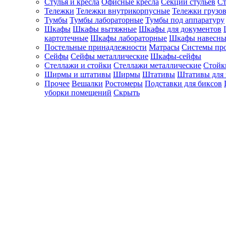
Стулья и кресла
Офисные кресла
Секции стульев
Ст
Тележки
Тележки внутрикорпусные
Тележки грузо
Тумбы
Тумбы лабораторные
Тумбы под аппаратуру
Шкафы
Шкафы вытяжные
Шкафы для документов
картотечные
Шкафы лабораторные
Шкафы навесны
Постельные принадлежности
Матрасы
Системы пр
Сейфы
Сейфы металлические
Шкафы-сейфы
Стеллажи и стойки
Стеллажи металлические
Стойк
Ширмы и штативы
Ширмы
Штативы
Штативы для 
Прочее
Вешалки
Ростомеры
Подставки для биксов
уборки помещений
Скрыть