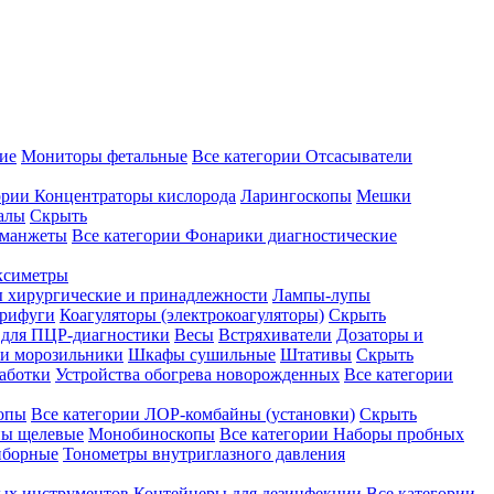
ие
Мониторы фетальные
Все категории
Отсасыватели
ории
Концентраторы кислорода
Ларингоскопы
Мешки
алы
Скрыть
 манжеты
Все категории
Фонарики диагностические
ксиметры
ы хирургические и принадлежности
Лампы-лупы
рифуги
Коагуляторы (электрокоагуляторы)
Скрыть
 для ПЦР-диагностики
Весы
Встряхиватели
Дозаторы и
и морозильники
Шкафы сушильные
Штативы
Скрыть
аботки
Устройства обогрева новорожденных
Все категории
опы
Все категории
ЛОР-комбайны (установки)
Скрыть
ы щелевые
Монобиноскопы
Все категории
Наборы пробных
иборные
Тонометры внутриглазного давления
ных инструментов
Контейнеры для дезинфекции
Все категории