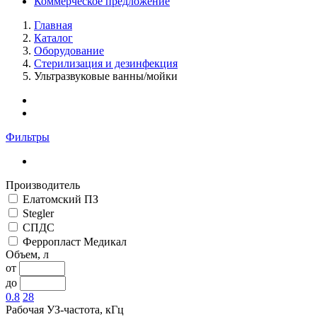
Коммерческое предложение
Главная
Каталог
Оборудование
Стерилизация и дезинфекция
Ультразвуковые ванны/мойки
Фильтры
Производитель
Елатомский ПЗ
Stegler
СПДС
Ферропласт Медикал
Объем, л
от
до
0.8
28
Рабочая УЗ-частота, кГц