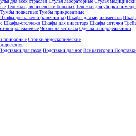
улья для всех отраслей
Стулья лабораторные
Стулья медицински
вые
Тележки для перевозки больных
Тележки для уборки помещ
Тумбы подкатные
Тумбы прикроватные
Шкафы для ключей (ключницы)
Шкафы для медикаментов
Шкафы
е
Шкафы-стеллажи
Шкафы для инвентаря
Шкафы аптечки
Трей
отивопролежневые
Чехлы на матрасы
Одеяла и пододеяльники
и приборные
Стойки эндоскопические
эндоскопов
Подставки для тазов
Подставки для ног
Все категории
Подставки