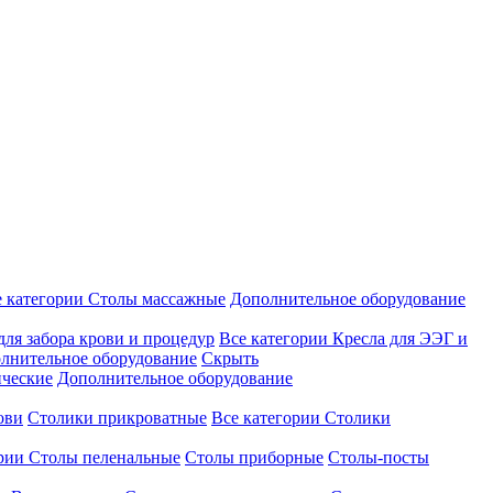
е категории
Столы массажные
Дополнительное оборудование
для забора крови и процедур
Все категории
Кресла для ЭЭГ и
лнительное оборудование
Скрыть
ические
Дополнительное оборудование
ови
Столики прикроватные
Все категории
Столики
ории
Столы пеленальные
Столы приборные
Столы-посты