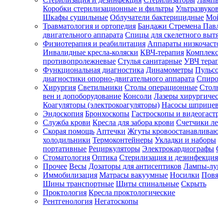
Коробки стерилизационные и фильтры
Ультразвуко
Шкафы сушильные
Облучатели бактерицидные
Мой
Травматология и ортопедия
Бандажи Стремена Пав
Зарегистрироваться
двигательного аппарата
Спицы для скелетного выт
Физиотерапия и реабилитация
Аппараты низкочаст
Инвалидные кресла-коляски
КВЧ-терапия
Комплекс
противопролежневые
Стулья санитарные
УВЧ тера
Функциональная диагностика
Динамометры
Пульс
Зачем
диагностики опорно-двигательного аппарата
Спиро
регистрироваться?
Хирургия
Светильники
Столы операционные
Стол
вен и допоборудование
Консоли
Лазеры хирургиче
Все
Коагуляторы (электрокоагуляторы)
Насосы шприце
покупки
Эндоскопия
Бронхоскопы
Гастроскопы и видеогаст
в
одном
Служба крови
Кресла для забора крови
Счетчики л
месте
Скорая помощь
Аптечки
Жгуты кровоостанавлива
Личный
холодильники
Термоконтейнеры
Укладки и наборы
менеджер
портативные
Рециркуляторы
Электрокардиографы
Стоматология
Оптика
Стерилизация и дезинфекция
Отслеживание
статуса
Прочее
Весы
Дозаторы для антисептиков
Лампы-л
заказа
Иммобилизация
Матрасы вакуумные
Носилки
Повя
Шины транспортные
Щиты спинальные
Скрыть
Проктология
Кресла проктологические
Рентгенология
Негатоскопы