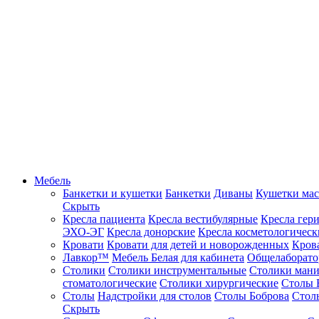
Мебель
Банкетки и кушетки
Банкетки
Диваны
Кушетки ма
Скрыть
Кресла пациента
Кресла вестибулярные
Кресла гер
ЭХО-ЭГ
Кресла донорские
Кресла косметологическ
Кровати
Кровати для детей и новорожденных
Кров
Лавкор™
Мебель Белая для кабинета
Общелаборато
Столики
Столики инструментальные
Столики ман
стоматологические
Столики хирургические
Столы 
Столы
Надстройки для столов
Столы Боброва
Стол
Скрыть