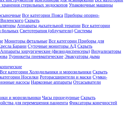
 хранения стерильных эндоскопов
Упаковочные машины
осыночные
Все категории
Пояса
Приборы опорно-
Виленского
Скрыть
аляторы
Аппараты дыхательной терапии
Все категории
я больных
Светотерапия (облучатели)
Системы
ые
Мониторы фетальные
Все категории
Приборы для
ресла Барани
Суточные мониторы АД
Скрыть
Аппараты хирургические (физиодиспенсеры)
Визуализаторы
рова
Турникеты пневматические
Эвакуаторы дыма
копические
Все категории
Холодильники и морозильники
Скрыть
 категории
Носилки
Роторасширители и маски
Сумки-
ионные насосы
Наркозные аппараты
Отсасыватели
ики и морозильники
Часы процедурные
Скрыть
ройства для перемещения пациента
Фиксаторы конечностей