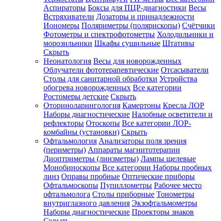
Аспираторы
Боксы для ПЦР-диагностики
Весы
Встряхиватели
Дозаторы и принадлежности
Иономеры
Поляриметры (полярископы)
Счётчики
Фотометры и спектрофотометры
Холодильники и
морозильники
Шкафы сушильные
Штативы
Скрыть
Неонатология
Весы для новорожденных
Облучатели фототерапевтические
Отсасыватели
Столы для санитарной обработки
Устройства
обогрева новорожденных
Все категории
Ростомеры детские
Скрыть
Оториноларингология
Камертоны
Кресла ЛОР
Наборы диагностические
Налобные осветители и
рефлекторы
Отоскопы
Все категории
ЛОР-
комбайны (установки)
Скрыть
Офтальмология
Анализаторы поля зрения
(периметры)
Аппараты магнитотерапии
Диоптриметры (линзметры)
Лампы щелевые
Монобиноскопы
Все категории
Наборы пробных
линз
Оправы пробные
Оптические приборы
Офтальмоскопы
Пупиллометры
Рабочее место
офтальмолога
Столы приборные
Тонометры
внутриглазного давления
Экзофтальмометры
Наборы диагностические
Проекторы знаков
Скрыть