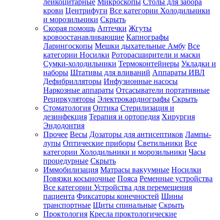
лейкоцитарные
Микроскопы
Столы для забора
крови
Центрифуги
Все категории
Холодильники
и морозильники
Скрыть
Скорая помощь
Аптечки
Жгуты
кровоостанавливающие
Капнографы
Ларингоскопы
Мешки дыхательные Амбу
Все
категории
Носилки
Роторасширители и маски
Сумки-холодильники
Термоконтейнеры
Укладки и
наборы
Штативы для вливаний
Аппараты ИВЛ
Дефибрилляторы
Инфузионные насосы
Наркозные аппараты
Отсасыватели портативные
Рециркуляторы
Электрокардиографы
Скрыть
Стоматология
Оптика
Стерилизация и
дезинфекция
Терапия и ортопедия
Хирургия
Эндодонтия
Прочее
Весы
Дозаторы для антисептиков
Лампы-
лупы
Оптические приборы
Светильники
Все
категории
Холодильники и морозильники
Часы
процедурные
Скрыть
Иммобилизация
Матрасы вакуумные
Носилки
Повязки косыночные
Пояса
Ременные устройства
Все категории
Устройства для перемещения
пациента
Фиксаторы конечностей
Шины
транспортные
Щиты спинальные
Скрыть
Проктология
Кресла проктологические