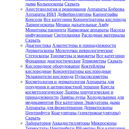
дыма
Кольпоскопы
Скрыть
Анестезиология и реанимация
Аппараты Боброва
Аппараты ИВЛ
Дефибрилляторы
Капнографы
Консоли
Все категории
Концентраторы кислорода
Ларингоскопы
Мешки дыхательные Амбу
Мониторы пациента
Наркозные аппараты
Насосы
инфузионные
Светильники
Расходные материалы
Скрыть
Диагностика
Алкотестеры и принадлежности
Дерматоскопы
Молоточки неврологические
Стетоскопы
Тонометры и манжеты
Все категории
Фонарики диагностические
Термометры
Скрыть
Кислородное оборудование
Коктейлеры
кислородные
Концентраторы кислородные
Увлажнители кислорода
Пульсоксиметры
Косметология и дерматология
Аппараты для
похудения и антивозрастной терапии
Кресла
косметологические
Лазеры хирургические и
принадлежности
Лампы-лупы
Холодильники для
медикаментов
Все категории
Эвакуаторы дыма
Аппараты для физиотерапии
Дерматоскопы
Центрифуги
Коагуляторы (электрокоагуляторы)
Скрыть
Лаборатория
Аквадистилляторы
Микроскопы
Термостаты
Центрифуги
PH-метры
Все категории