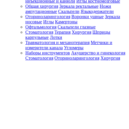
инъекционные и канюли
Иглы костномозговые
Общая хирургия
Зеркала ректальные
Ножи
ампутационные
Скальпели
Языкодержатели
Оториноларингология
Воронки ушные
Зеркала
носовые
Иглы
Камертоны
Офтальмология
Скальпели глазные
Стоматология
Терапия
Хирургия
Шприцы
карпульные
Лотки
Травматология и механотерапия
Метчики и
измерители канала
Угломеры
Наборы инструментов
Акушерство и гинекология
Стоматология
Оториноларингология
Хирургия