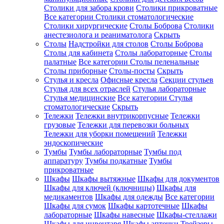
Столики для забора крови
Столики прикроватные
Все категории
Столики стоматологические
Столики хирургические
Столы Боброва
Столики
анестезиолога и реаниматолога
Скрыть
Столы
Надстройки для столов
Столы Боброва
Столы для кабинета
Столы лабораторные
Столы
палатные
Все категории
Столы пеленальные
Столы приборные
Столы-посты
Скрыть
Стулья и кресла
Офисные кресла
Секции стульев
Стулья для всех отраслей
Стулья лабораторные
Стулья медицинские
Все категории
Стулья
стоматологические
Скрыть
Тележки
Тележки внутрикорпусные
Тележки
грузовые
Тележки для перевозки больных
Тележки для уборки помещений
Тележки
эндоскопические
Тумбы
Тумбы лабораторные
Тумбы под
аппаратуру
Тумбы подкатные
Тумбы
прикроватные
Шкафы
Шкафы вытяжные
Шкафы для документов
Шкафы для ключей (ключницы)
Шкафы для
медикаментов
Шкафы для одежды
Все категории
Шкафы для сумок
Шкафы картотечные
Шкафы
лабораторные
Шкафы навесные
Шкафы-стеллажи
Шкафы для инвентаря
Шкафы аптечки
Трейзеры