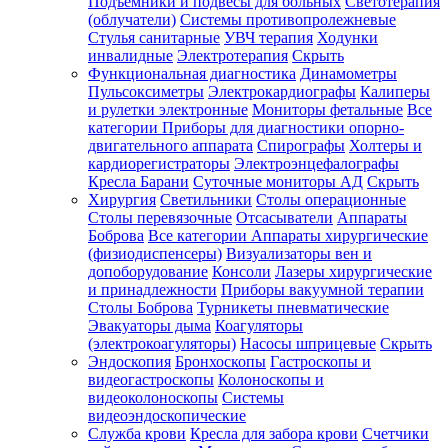
Подъемники и подвесы для больных
Светотерапия
(облучатели)
Системы противопролежневые
Стулья санитарные
УВЧ терапия
Ходунки
инвалидные
Электротерапия
Скрыть
Функциональная диагностика
Динамометры
Пульсоксиметры
Электрокардиографы
Калиперы
и рулетки электронные
Мониторы фетальные
Все
категории
Приборы для диагностики опорно-
двигательного аппарата
Спирографы
Холтеры и
кардиорегистраторы
Электроэнцефалографы
Кресла Барани
Суточные мониторы АД
Скрыть
Хирургия
Светильники
Столы операционные
Столы перевязочные
Отсасыватели
Аппараты
Боброва
Все категории
Аппараты хирургические
(физиодиспенсеры)
Визуализаторы вен и
допоборудование
Консоли
Лазеры хирургические
и принадлежности
Приборы вакуумной терапии
Столы Боброва
Турникеты пневматические
Эвакуаторы дыма
Коагуляторы
(электрокоагуляторы)
Насосы шприцевые
Скрыть
Эндоскопия
Бронхоскопы
Гастроскопы и
видеогастроскопы
Колоноскопы и
видеоколоноскопы
Системы
видеоэндоскопические
Служба крови
Кресла для забора крови
Счетчики