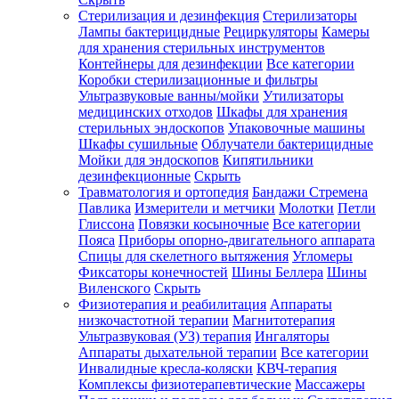
Стерилизация и дезинфекция
Стерилизаторы
Лампы бактерицидные
Рециркуляторы
Камеры
для хранения стерильных инструментов
Контейнеры для дезинфекции
Все категории
Коробки стерилизационные и фильтры
Ультразвуковые ванны/мойки
Утилизаторы
медицинских отходов
Шкафы для хранения
стерильных эндоскопов
Упаковочные машины
Шкафы сушильные
Облучатели бактерицидные
Мойки для эндоскопов
Кипятильники
дезинфекционные
Скрыть
Травматология и ортопедия
Бандажи Стремена
Павлика
Измерители и метчики
Молотки
Петли
Глиссона
Повязки косыночные
Все категории
Пояса
Приборы опорно-двигательного аппарата
Спицы для скелетного вытяжения
Угломеры
Фиксаторы конечностей
Шины Беллера
Шины
Виленского
Скрыть
Физиотерапия и реабилитация
Аппараты
низкочастотной терапии
Магнитотерапия
Ультразвуковая (УЗ) терапия
Ингаляторы
Аппараты дыхательной терапии
Все категории
Инвалидные кресла-коляски
КВЧ-терапия
Комплексы физиотерапевтические
Массажеры