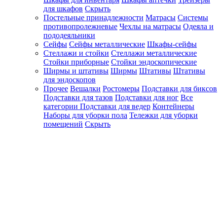
для шкафов
Скрыть
Постельные принадлежности
Матрасы
Системы
противопролежневые
Чехлы на матрасы
Одеяла и
пододеяльники
Сейфы
Сейфы металлические
Шкафы-сейфы
Стеллажи и стойки
Стеллажи металлические
Стойки приборные
Стойки эндоскопические
Ширмы и штативы
Ширмы
Штативы
Штативы
для эндоскопов
Прочее
Вешалки
Ростомеры
Подставки для биксов
Подставки для тазов
Подставки для ног
Все
категории
Подставки для ведер
Контейнеры
Наборы для уборки пола
Тележки для уборки
помещений
Скрыть