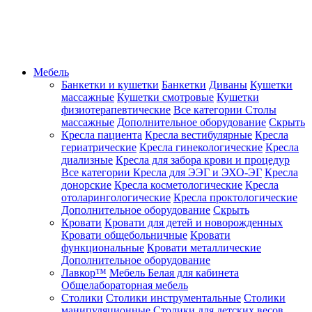
Мебель
Банкетки и кушетки
Банкетки
Диваны
Кушетки
массажные
Кушетки смотровые
Кушетки
физиотерапевтические
Все категории
Столы
массажные
Дополнительное оборудование
Скрыть
Кресла пациента
Кресла вестибулярные
Кресла
гериатрические
Кресла гинекологические
Кресла
диализные
Кресла для забора крови и процедур
Все категории
Кресла для ЭЭГ и ЭХО-ЭГ
Кресла
донорские
Кресла косметологические
Кресла
отоларингологические
Кресла проктологические
Дополнительное оборудование
Скрыть
Кровати
Кровати для детей и новорожденных
Кровати общебольничные
Кровати
функциональные
Кровати металлические
Дополнительное оборудование
Лавкор™
Мебель Белая для кабинета
Общелабораторная мебель
Столики
Столики инструментальные
Столики
манипуляционные
Столики для детских весов