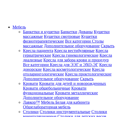
Мебель
Банкетки и кушетки
Банкетки
Диваны
Кушетки
массажные
Кушетки смотровые
Кушетки
физиотерапевтические
Все категории
Столы
массажные
Дополнительное оборудование
Скрыть
Кресла пациента
Кресла вестибулярные
Кресла
гериатрические
Кресла гинекологические
Кресла
диализные
Кресла для забора крови и процедур
Все категории
Кресла для ЭЭГ и ЭХО-ЭГ
Кресла
донорские
Кресла косметологические
Кресла
отоларингологические
Кресла проктологические
Дополнительное оборудование
Скрыть
Кровати
Кровати для детей и новорожденных
Кровати общебольничные
Кровати
функциональные
Кровати металлические
Дополнительное оборудование
Лавкор™
Мебель Белая для кабинета
Общелабораторная мебель
Столики
Столики инструментальные
Столики
манипуляционные
Столики для детских весов