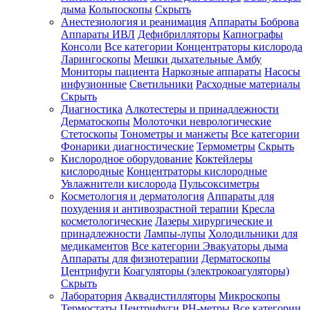
дыма
Кольпоскопы
Скрыть
Анестезиология и реанимация
Аппараты Боброва
Аппараты ИВЛ
Дефибрилляторы
Капнографы
Консоли
Все категории
Концентраторы кислорода
Ларингоскопы
Мешки дыхательные Амбу
Мониторы пациента
Наркозные аппараты
Насосы
инфузионные
Светильники
Расходные материалы
Скрыть
Диагностика
Алкотестеры и принадлежности
Дерматоскопы
Молоточки неврологические
Стетоскопы
Тонометры и манжеты
Все категории
Фонарики диагностические
Термометры
Скрыть
Кислородное оборудование
Коктейлеры
кислородные
Концентраторы кислородные
Увлажнители кислорода
Пульсоксиметры
Косметология и дерматология
Аппараты для
похудения и антивозрастной терапии
Кресла
косметологические
Лазеры хирургические и
принадлежности
Лампы-лупы
Холодильники для
медикаментов
Все категории
Эвакуаторы дыма
Аппараты для физиотерапии
Дерматоскопы
Центрифуги
Коагуляторы (электрокоагуляторы)
Скрыть
Лаборатория
Аквадистилляторы
Микроскопы
Термостаты
Центрифуги
PH-метры
Все категории