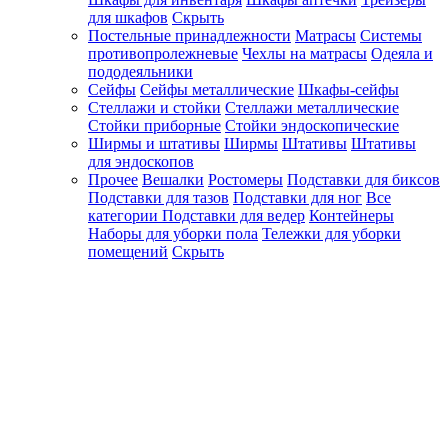
для шкафов
Скрыть
Постельные принадлежности
Матрасы
Системы
противопролежневые
Чехлы на матрасы
Одеяла и
пододеяльники
Сейфы
Сейфы металлические
Шкафы-сейфы
Стеллажи и стойки
Стеллажи металлические
Стойки приборные
Стойки эндоскопические
Ширмы и штативы
Ширмы
Штативы
Штативы
для эндоскопов
Прочее
Вешалки
Ростомеры
Подставки для биксов
Подставки для тазов
Подставки для ног
Все
категории
Подставки для ведер
Контейнеры
Наборы для уборки пола
Тележки для уборки
помещений
Скрыть