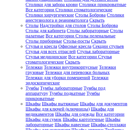
Столики для забора крови
Столики прикроватные
Все категории
Столики стоматологические
Столики хирургические
Столы Боброва
Столики
анестезиолога и реаниматолога
Скрыть
Столы
Надстройки для столов
Столы Боброва
Столы для кабинета
Столы лабораторные
Столы
палатные
Все категории
Столы пеленальные
Столы приборные
Столы-посты
Скрыть
Стулья и кресла
Офисные кресла
Секции стульев
Стулья для всех отраслей
Стулья лабораторные
Стулья медицинские
Все категории
Стулья
стоматологические
Скрыть
Тележки
Тележки внутрикорпусные
Тележки
грузовые
Тележки для перевозки больных
Тележки для уборки помещений
Тележки
эндоскопические
Тумбы
Тумбы лабораторные
Тумбы под
аппаратуру
Тумбы подкатные
Тумбы
прикроватные
Шкафы
Шкафы вытяжные
Шкафы для документов
Шкафы для ключей (ключницы)
Шкафы для
медикаментов
Шкафы для одежды
Все категории
Шкафы для сумок
Шкафы картотечные
Шкафы
лабораторные
Шкафы навесные
Шкафы-стеллажи
Шкафы для инвентаря
Шкафы аптечки
Трейзеры