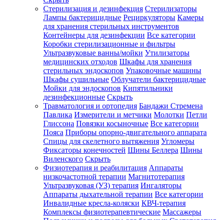
Стерилизация и дезинфекция
Стерилизаторы
Лампы бактерицидные
Рециркуляторы
Камеры
для хранения стерильных инструментов
Контейнеры для дезинфекции
Все категории
Коробки стерилизационные и фильтры
Ультразвуковые ванны/мойки
Утилизаторы
медицинских отходов
Шкафы для хранения
стерильных эндоскопов
Упаковочные машины
Шкафы сушильные
Облучатели бактерицидные
Мойки для эндоскопов
Кипятильники
дезинфекционные
Скрыть
Травматология и ортопедия
Бандажи Стремена
Павлика
Измерители и метчики
Молотки
Петли
Глиссона
Повязки косыночные
Все категории
Пояса
Приборы опорно-двигательного аппарата
Спицы для скелетного вытяжения
Угломеры
Фиксаторы конечностей
Шины Беллера
Шины
Виленского
Скрыть
Физиотерапия и реабилитация
Аппараты
низкочастотной терапии
Магнитотерапия
Ультразвуковая (УЗ) терапия
Ингаляторы
Аппараты дыхательной терапии
Все категории
Инвалидные кресла-коляски
КВЧ-терапия
Комплексы физиотерапевтические
Массажеры