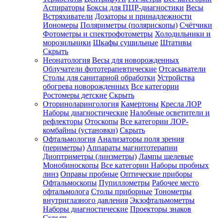
Аспираторы
Боксы для ПЦР-диагностики
Весы
Встряхиватели
Дозаторы и принадлежности
Иономеры
Поляриметры (полярископы)
Счётчики
Фотометры и спектрофотометры
Холодильники и
морозильники
Шкафы сушильные
Штативы
Скрыть
Неонатология
Весы для новорожденных
Облучатели фототерапевтические
Отсасыватели
Столы для санитарной обработки
Устройства
обогрева новорожденных
Все категории
Ростомеры детские
Скрыть
Оториноларингология
Камертоны
Кресла ЛОР
Наборы диагностические
Налобные осветители и
рефлекторы
Отоскопы
Все категории
ЛОР-
комбайны (установки)
Скрыть
Офтальмология
Анализаторы поля зрения
(периметры)
Аппараты магнитотерапии
Диоптриметры (линзметры)
Лампы щелевые
Монобиноскопы
Все категории
Наборы пробных
линз
Оправы пробные
Оптические приборы
Офтальмоскопы
Пупиллометры
Рабочее место
офтальмолога
Столы приборные
Тонометры
внутриглазного давления
Экзофтальмометры
Наборы диагностические
Проекторы знаков
Скрыть