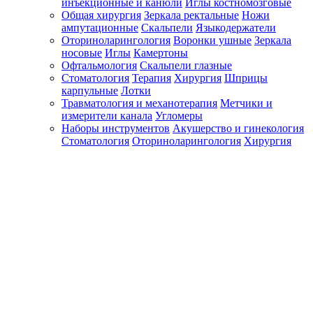
инъекционные и канюли
Иглы костномозговые
Общая хирургия
Зеркала ректальные
Ножи
ампутационные
Скальпели
Языкодержатели
Оториноларингология
Воронки ушные
Зеркала
носовые
Иглы
Камертоны
Офтальмология
Скальпели глазные
Стоматология
Терапия
Хирургия
Шприцы
карпульные
Лотки
Травматология и механотерапия
Метчики и
измерители канала
Угломеры
Наборы инструментов
Акушерство и гинекология
Стоматология
Оториноларингология
Хирургия