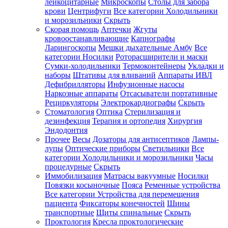
лейкоцитарные
Микроскопы
Столы для забора
крови
Центрифуги
Все категории
Холодильники
и морозильники
Скрыть
Скорая помощь
Аптечки
Жгуты
кровоостанавливающие
Капнографы
Ларингоскопы
Мешки дыхательные Амбу
Все
категории
Носилки
Роторасширители и маски
Сумки-холодильники
Термоконтейнеры
Укладки и
наборы
Штативы для вливаний
Аппараты ИВЛ
Дефибрилляторы
Инфузионные насосы
Наркозные аппараты
Отсасыватели портативные
Рециркуляторы
Электрокардиографы
Скрыть
Стоматология
Оптика
Стерилизация и
дезинфекция
Терапия и ортопедия
Хирургия
Эндодонтия
Прочее
Весы
Дозаторы для антисептиков
Лампы-
лупы
Оптические приборы
Светильники
Все
категории
Холодильники и морозильники
Часы
процедурные
Скрыть
Иммобилизация
Матрасы вакуумные
Носилки
Повязки косыночные
Пояса
Ременные устройства
Все категории
Устройства для перемещения
пациента
Фиксаторы конечностей
Шины
транспортные
Щиты спинальные
Скрыть
Проктология
Кресла проктологические