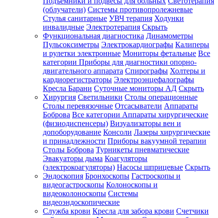
Подъемники и подвесы для больных
Светотерапия
(облучатели)
Системы противопролежневые
Стулья санитарные
УВЧ терапия
Ходунки
инвалидные
Электротерапия
Скрыть
Функциональная диагностика
Динамометры
Пульсоксиметры
Электрокардиографы
Калиперы
и рулетки электронные
Мониторы фетальные
Все
категории
Приборы для диагностики опорно-
двигательного аппарата
Спирографы
Холтеры и
кардиорегистраторы
Электроэнцефалографы
Кресла Барани
Суточные мониторы АД
Скрыть
Хирургия
Светильники
Столы операционные
Столы перевязочные
Отсасыватели
Аппараты
Боброва
Все категории
Аппараты хирургические
(физиодиспенсеры)
Визуализаторы вен и
допоборудование
Консоли
Лазеры хирургические
и принадлежности
Приборы вакуумной терапии
Столы Боброва
Турникеты пневматические
Эвакуаторы дыма
Коагуляторы
(электрокоагуляторы)
Насосы шприцевые
Скрыть
Эндоскопия
Бронхоскопы
Гастроскопы и
видеогастроскопы
Колоноскопы и
видеоколоноскопы
Системы
видеоэндоскопические
Служба крови
Кресла для забора крови
Счетчики