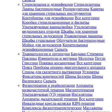
Стерилизация и дезинфекция
Стерилизаторы
Лампы бактерицидные
Рециркуляторы
Камеры
для хранения стерильных инструментов
Контейнеры для дезинфекции
Все категории
Коробки стерилизационные и фильтры
Ультразвуковые ванны/мойки
Утилизаторы
медицинских отходов
Шкафы для хранения
стерильных эндоскопов
Упаковочные машины
Шкафы сушильные
Облучатели бактерицидные
Мойки для эндоскопов
Кипятильники
дезинфекционные
Скрыть
Травматология и ортопедия
Бандажи Стремена
Павлика
Измерители и метчики
Молотки
Петли
Глиссона
Повязки косыночные
Все категории
Пояса
Приборы опорно-двигательного аппарата
Спицы для скелетного вытяжения
Угломеры
Фиксаторы конечностей
Шины Беллера
Шины
Виленского
Скрыть
Физиотерапия и реабилитация
Аппараты
низкочастотной терапии
Магнитотерапия
Ультразвуковая (УЗ) терапия
Ингаляторы
Аппараты дыхательной терапии
Все категории
Инвалидные кресла-коляски
КВЧ-терапия
Комплексы физиотерапевтические
Массажеры