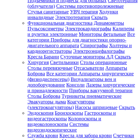
Подъемники и подвесы для больных
Светотерапия
(облучатели)
Системы противопролежневые
Стулья санитарные
УВЧ терапия
Ходунки
инвалидные
Электротерапия
Скрыть
Функциональная диагностика
Динамометры
Пульсоксиметры
Электрокардиографы
Калиперы
и рулетки электронные
Мониторы фетальные
Все
категории
Приборы для диагностики опорно-
двигательного аппарата
Спирографы
Холтеры и
кардиорегистраторы
Электроэнцефалографы
Кресла Барани
Суточные мониторы АД
Скрыть
Хирургия
Светильники
Столы операционные
Столы перевязочные
Отсасыватели
Аппараты
Боброва
Все категории
Аппараты хирургические
(физиодиспенсеры)
Визуализаторы вен и
допоборудование
Консоли
Лазеры хирургические
и принадлежности
Приборы вакуумной терапии
Столы Боброва
Турникеты пневматические
Эвакуаторы дыма
Коагуляторы
(электрокоагуляторы)
Насосы шприцевые
Скрыть
Эндоскопия
Бронхоскопы
Гастроскопы и
видеогастроскопы
Колоноскопы и
видеоколоноскопы
Системы
видеоэндоскопические
Служба крови
Кресла для забора крови
Счетчики