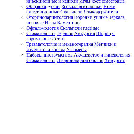
инъекционные и канюли
Иглы костномозговые
Общая хирургия
Зеркала ректальные
Ножи
ампутационные
Скальпели
Языкодержатели
Оториноларингология
Воронки ушные
Зеркала
носовые
Иглы
Камертоны
Офтальмология
Скальпели глазные
Стоматология
Терапия
Хирургия
Шприцы
карпульные
Лотки
Травматология и механотерапия
Метчики и
измерители канала
Угломеры
Наборы инструментов
Акушерство и гинекология
Стоматология
Оториноларингология
Хирургия