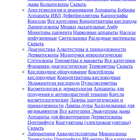
дыма
Кольпоскопы
Скрыть
Анестезиология и реанимация
Аппараты Боброва
Аппараты ИВЛ
Дефибрилляторы
Капнографы
Консоли
Все категории
Концентраторы кислорода
Ларингоскопы
Мешки дыхательные Амбу
Мониторы пациента
Наркозные аппараты
Насосы
инфузионные
Светильники
Расходные материалы
Скрыть
Диагностика
Алкотестеры и принадлежности
Дерматоскопы
Молоточки неврологические
Стетоскопы
Тонометры и манжеты
Все категории
Фонарики диагностические
Термометры
Скрыть
Кислородное оборудование
Коктейлеры
кислородные
Концентраторы кислородные
Увлажнители кислорода
Пульсоксиметры
Косметология и дерматология
Аппараты для
похудения и антивозрастной терапии
Кресла
косметологические
Лазеры хирургические и
принадлежности
Лампы-лупы
Холодильники для
медикаментов
Все категории
Эвакуаторы дыма
Аппараты для физиотерапии
Дерматоскопы
Центрифуги
Коагуляторы (электрокоагуляторы)
Скрыть
Лаборатория
Аквадистилляторы
Микроскопы
Термостаты
Центрифуги
PH-метры
Все категории