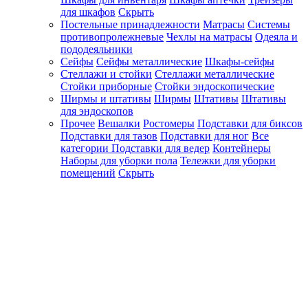
для шкафов
Скрыть
Постельные принадлежности
Матрасы
Системы
противопролежневые
Чехлы на матрасы
Одеяла и
пододеяльники
Сейфы
Сейфы металлические
Шкафы-сейфы
Стеллажи и стойки
Стеллажи металлические
Стойки приборные
Стойки эндоскопические
Ширмы и штативы
Ширмы
Штативы
Штативы
для эндоскопов
Прочее
Вешалки
Ростомеры
Подставки для биксов
Подставки для тазов
Подставки для ног
Все
категории
Подставки для ведер
Контейнеры
Наборы для уборки пола
Тележки для уборки
помещений
Скрыть