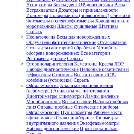
Аспираторы
Боксы для ПЦР-диагностики
Весы
Встряхиватели
Дозаторы и принадлежности
Иономеры
Поляриметры (полярископы)
Счётчики
Фотометры и спектрофотометры
Холодильники и
морозильники
Шкафы сушильные
Штативы
Скрыть
Неонатология
Весы для новорожденных
Облучатели фототерапевтические
Отсасыватели
Столы для санитарной обработки
Устройства
обогрева новорожденных
Все категории
Ростомеры детские
Скрыть
Оториноларингология
Камертоны
Кресла ЛОР
Наборы диагностические
Налобные осветители и
рефлекторы
Отоскопы
Все категории
ЛОР-
комбайны (установки)
Скрыть
Офтальмология
Анализаторы поля зрения
(периметры)
Аппараты магнитотерапии
Диоптриметры (линзметры)
Лампы щелевые
Монобиноскопы
Все категории
Наборы пробных
линз
Оправы пробные
Оптические приборы
Офтальмоскопы
Пупиллометры
Рабочее место
офтальмолога
Столы приборные
Тонометры
внутриглазного давления
Экзофтальмометры
Наборы диагностические
Проекторы знаков
Скрыть