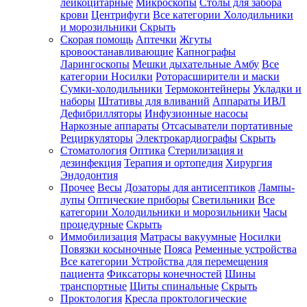
лейкоцитарные
Микроскопы
Столы для забора
крови
Центрифуги
Все категории
Холодильники
и морозильники
Скрыть
Скорая помощь
Аптечки
Жгуты
кровоостанавливающие
Капнографы
Ларингоскопы
Мешки дыхательные Амбу
Все
категории
Носилки
Роторасширители и маски
Сумки-холодильники
Термоконтейнеры
Укладки и
наборы
Штативы для вливаний
Аппараты ИВЛ
Дефибрилляторы
Инфузионные насосы
Наркозные аппараты
Отсасыватели портативные
Рециркуляторы
Электрокардиографы
Скрыть
Стоматология
Оптика
Стерилизация и
дезинфекция
Терапия и ортопедия
Хирургия
Эндодонтия
Прочее
Весы
Дозаторы для антисептиков
Лампы-
лупы
Оптические приборы
Светильники
Все
категории
Холодильники и морозильники
Часы
процедурные
Скрыть
Иммобилизация
Матрасы вакуумные
Носилки
Повязки косыночные
Пояса
Ременные устройства
Все категории
Устройства для перемещения
пациента
Фиксаторы конечностей
Шины
транспортные
Щиты спинальные
Скрыть
Проктология
Кресла проктологические