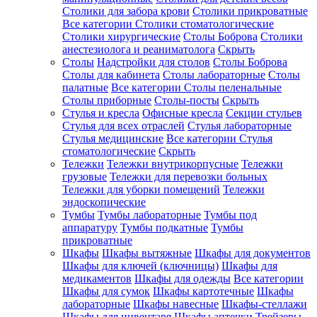
Столики для забора крови
Столики прикроватные
Все категории
Столики стоматологические
Столики хирургические
Столы Боброва
Столики
анестезиолога и реаниматолога
Скрыть
Столы
Надстройки для столов
Столы Боброва
Столы для кабинета
Столы лабораторные
Столы
палатные
Все категории
Столы пеленальные
Столы приборные
Столы-посты
Скрыть
Стулья и кресла
Офисные кресла
Секции стульев
Стулья для всех отраслей
Стулья лабораторные
Стулья медицинские
Все категории
Стулья
стоматологические
Скрыть
Тележки
Тележки внутрикорпусные
Тележки
грузовые
Тележки для перевозки больных
Тележки для уборки помещений
Тележки
эндоскопические
Тумбы
Тумбы лабораторные
Тумбы под
аппаратуру
Тумбы подкатные
Тумбы
прикроватные
Шкафы
Шкафы вытяжные
Шкафы для документов
Шкафы для ключей (ключницы)
Шкафы для
медикаментов
Шкафы для одежды
Все категории
Шкафы для сумок
Шкафы картотечные
Шкафы
лабораторные
Шкафы навесные
Шкафы-стеллажи
Шкафы для инвентаря
Шкафы аптечки
Трейзеры