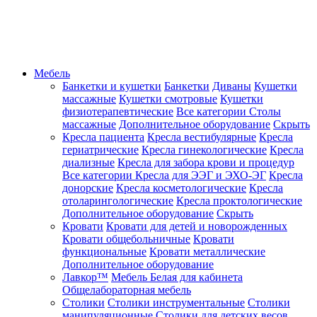
Мебель
Банкетки и кушетки
Банкетки
Диваны
Кушетки
массажные
Кушетки смотровые
Кушетки
физиотерапевтические
Все категории
Столы
массажные
Дополнительное оборудование
Скрыть
Кресла пациента
Кресла вестибулярные
Кресла
гериатрические
Кресла гинекологические
Кресла
диализные
Кресла для забора крови и процедур
Все категории
Кресла для ЭЭГ и ЭХО-ЭГ
Кресла
донорские
Кресла косметологические
Кресла
отоларингологические
Кресла проктологические
Дополнительное оборудование
Скрыть
Кровати
Кровати для детей и новорожденных
Кровати общебольничные
Кровати
функциональные
Кровати металлические
Дополнительное оборудование
Лавкор™
Мебель Белая для кабинета
Общелабораторная мебель
Столики
Столики инструментальные
Столики
манипуляционные
Столики для детских весов