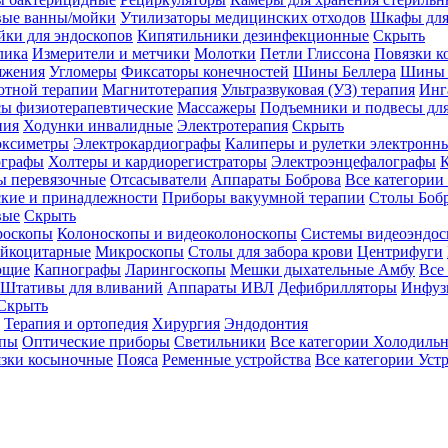
вые ванны/мойки
Утилизаторы медицинских отходов
Шкафы для
ки для эндоскопов
Кипятильники дезинфекционные
Скрыть
лика
Измерители и метчики
Молотки
Петли Глиссона
Повязки к
яжения
Угломеры
Фиксаторы конечностей
Шины Беллера
Шины 
отной терапии
Магнитотерапия
Ультразвуковая (УЗ) терапия
Инг
ы физиотерапевтические
Массажеры
Подъемники и подвесы дл
пия
Ходунки инвалидные
Электротерапия
Скрыть
оксиметры
Электрокардиографы
Калиперы и рулетки электронн
графы
Холтеры и кардиорегистраторы
Электроэнцефалографы
К
ы перевязочные
Отсасыватели
Аппараты Боброва
Все категории
ские и принадлежности
Приборы вакуумной терапии
Столы Боб
вые
Скрыть
роскопы
Колоноскопы и видеоколоноскопы
Системы видеоэндос
ейкоцитарные
Микроскопы
Столы для забора крови
Центрифуги
ющие
Капнографы
Ларингоскопы
Мешки дыхательные Амбу
Все
Штативы для вливаний
Аппараты ИВЛ
Дефибрилляторы
Инфуз
Скрыть
Терапия и ортопедия
Хирургия
Эндодонтия
упы
Оптические приборы
Светильники
Все категории
Холодильн
зки косыночные
Пояса
Ременные устройства
Все категории
Уст