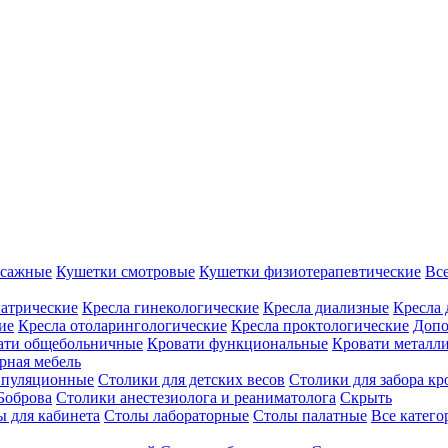
ссажные
Кушетки смотровые
Кушетки физиотерапевтические
Вс
иатрические
Кресла гинекологические
Кресла диализные
Кресла 
ие
Кресла отоларингологические
Кресла проктологические
Допо
ати общебольничные
Кровати функциональные
Кровати металл
рная мебель
ипуляционные
Столики для детских весов
Столики для забора кр
Боброва
Столики анестезиолога и реаниматолога
Скрыть
ы для кабинета
Столы лабораторные
Столы палатные
Все катег