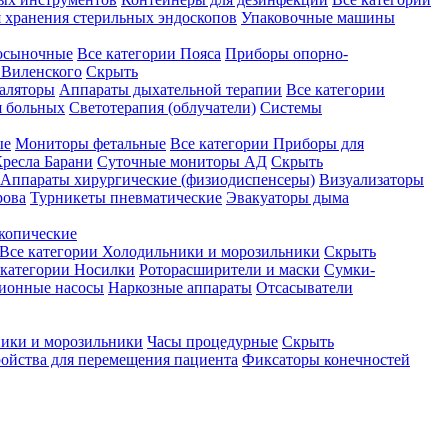
 хранения стерильных эндоскопов
Упаковочные машины
осыночные
Все категории
Пояса
Приборы опорно-
Виленского
Скрыть
аляторы
Аппараты дыхательной терапии
Все категории
я больных
Светотерапия (облучатели)
Системы
ые
Мониторы фетальные
Все категории
Приборы для
ресла Барани
Суточные мониторы АД
Скрыть
Аппараты хирургические (физиодиспенсеры)
Визуализаторы
рова
Турникеты пневматические
Эвакуаторы дыма
копические
Все категории
Холодильники и морозильники
Скрыть
 категории
Носилки
Роторасширители и маски
Сумки-
ионные насосы
Наркозные аппараты
Отсасыватели
ики и морозильники
Часы процедурные
Скрыть
ройства для перемещения пациента
Фиксаторы конечностей