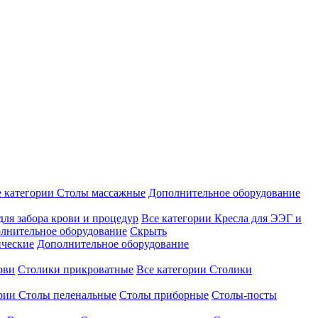
е категории
Столы массажные
Дополнительное оборудование
для забора крови и процедур
Все категории
Кресла для ЭЭГ и
лнительное оборудование
Скрыть
ические
Дополнительное оборудование
ови
Столики прикроватные
Все категории
Столики
ории
Столы пеленальные
Столы приборные
Столы-посты