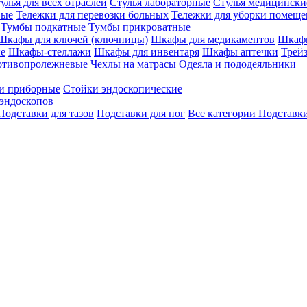
улья для всех отраслей
Стулья лабораторные
Стулья медицински
вые
Тележки для перевозки больных
Тележки для уборки помещ
Тумбы подкатные
Тумбы прикроватные
Шкафы для ключей (ключницы)
Шкафы для медикаментов
Шкафы
е
Шкафы-стеллажи
Шкафы для инвентаря
Шкафы аптечки
Трей
отивопролежневые
Чехлы на матрасы
Одеяла и пододеяльники
и приборные
Стойки эндоскопические
эндоскопов
Подставки для тазов
Подставки для ног
Все категории
Подставки