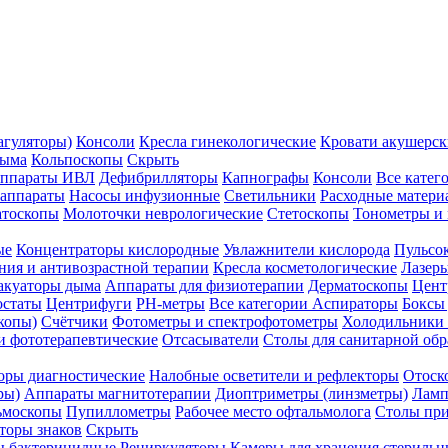
агуляторы)
Консоли
Кресла гинекологические
Кровати акушерск
дыма
Кольпоскопы
Скрыть
ппараты ИВЛ
Дефибрилляторы
Капнографы
Консоли
Все катег
 аппараты
Насосы инфузионные
Светильники
Расходные матери
атоскопы
Молоточки неврологические
Стетоскопы
Тонометры и
ые
Концентраторы кислородные
Увлажнители кислорода
Пульсо
ния и антивозрастной терапии
Кресла косметологические
Лазер
акуаторы дыма
Аппараты для физиотерапии
Дерматоскопы
Цент
остаты
Центрифуги
PH-метры
Все категории
Аспираторы
Боксы
копы)
Счётчики
Фотометры и спектрофотометры
Холодильники 
и фототерапевтические
Отсасыватели
Столы для санитарной обр
оры диагностические
Налобные осветители и рефлекторы
Отоск
ры)
Аппараты магнитотерапии
Диоптриметры (линзметры)
Ламп
ьмоскопы
Пупиллометры
Рабочее место офтальмолога
Столы пр
торы знаков
Скрыть
 бактерицидные
Рециркуляторы
Камеры для хранения стериль