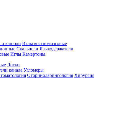
 и канюли
Иглы костномозговые
ционные
Скальпели
Языкодержатели
совые
Иглы
Камертоны
ные
Лотки
ели канала
Угломеры
томатология
Оториноларингология
Хирургия