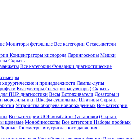
ие
Мониторы фетальные
Все категории
Отсасыватели
ории
Концентраторы кислорода
Ларингоскопы
Мешки
алы
Скрыть
 манжеты
Все категории
Фонарики диагностические
ксиметры
ы хирургические и принадлежности
Лампы-лупы
рифуги
Коагуляторы (электрокоагуляторы)
Скрыть
 для ПЦР-диагностики
Весы
Встряхиватели
Дозаторы и
и морозильники
Шкафы сушильные
Штативы
Скрыть
аботки
Устройства обогрева новорожденных
Все категории
опы
Все категории
ЛОР-комбайны (установки)
Скрыть
ы щелевые
Монобиноскопы
Все категории
Наборы пробных
иборные
Тонометры внутриглазного давления
ных инструментов
Контейнеры для дезинфекции
Все категории