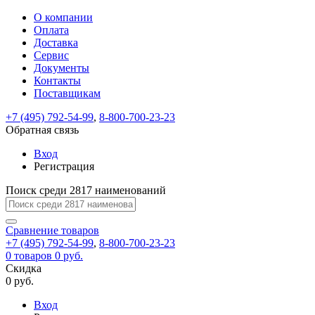
О компании
Восстановление
Обратная
Вход
Регистрация
Оплата
пароля
связь
На
Доставка
вашу
Сервис
почту
Только
Только
Документы
test@example.com
для
для
Ваше
Введите
Заполните
отправлена
Контакты
ИП
ИП
новый
Пароль
На
сообщение
ссылка.
форму.
и
и
Поставщикам
пароль
успешно
вашу
успешно
юр.
юр.
Перейдите
лиц
лиц
отправлено.
восстановлен
почту
+7 (495) 792-54-99
,
8-800-700-23-23
Мы
по
test@test.ru
ней
Обратная связь
отправим
для
отправлена
вам
завершения
Вход
ссылка.
регистрации.
ссылку
Регистрация
Войти
на
указанный
Поиск среди 2817 наименований
Перейдите
Сообщение
Ок
электронный
по
адрес,
ней
Сравнение
товаров
перейдя
для
+7 (495) 792-54-99
,
8-800-700-23-23
по
смены
Запомнить
Забыли
0
товаров
0 руб.
которой
пароля.
меня
пароль?
Скидка
Сменить
вы
0 руб.
сможете
пароль
Войти
Я принимаю условия
задать
Вход
пользовательского