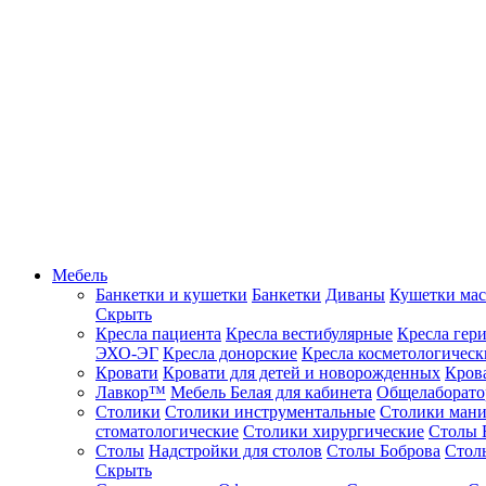
Мебель
Банкетки и кушетки
Банкетки
Диваны
Кушетки ма
Скрыть
Кресла пациента
Кресла вестибулярные
Кресла гер
ЭХО-ЭГ
Кресла донорские
Кресла косметологическ
Кровати
Кровати для детей и новорожденных
Кров
Лавкор™
Мебель Белая для кабинета
Общелаборато
Столики
Столики инструментальные
Столики ман
стоматологические
Столики хирургические
Столы 
Столы
Надстройки для столов
Столы Боброва
Стол
Скрыть