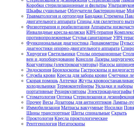
Коробки стерилизационные и фильтры
Ультразвуко
Шкафы сушильные
Облучатели бактерицидные
Мой
Травматология и ортопедия
Бандажи Стремена Пав
Зарегистрироваться
двигательного аппарата
Спицы для скелетного выт
Физиотерапия и реабилитация
Аппараты низкочаст
Инвалидные кресла-коляски
КВЧ-терапия
Комплекс
противопролежневые
Стулья санитарные
УВЧ тера
Функциональная диагностика
Динамометры
Пульс
Зачем
диагностики опорно-двигательного аппарата
Спиро
регистрироваться?
Хирургия
Светильники
Столы операционные
Стол
вен и допоборудование
Консоли
Лазеры хирургиче
Все
Коагуляторы (электрокоагуляторы)
Насосы шприце
покупки
Эндоскопия
Бронхоскопы
Гастроскопы и видеогаст
в
одном
Служба крови
Кресла для забора крови
Счетчики л
месте
Скорая помощь
Аптечки
Жгуты кровоостанавлива
Личный
холодильники
Термоконтейнеры
Укладки и наборы
менеджер
портативные
Рециркуляторы
Электрокардиографы
Стоматология
Оптика
Стерилизация и дезинфекция
Отслеживание
статуса
Прочее
Весы
Дозаторы для антисептиков
Лампы-л
заказа
Иммобилизация
Матрасы вакуумные
Носилки
Повя
Шины транспортные
Щиты спинальные
Скрыть
Проктология
Кресла проктологические
Рентгенология
Негатоскопы