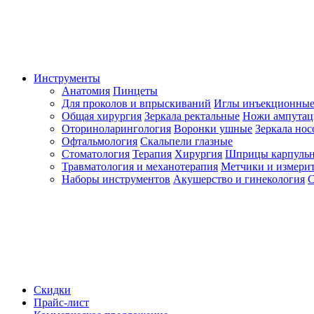
Инструменты
Анатомия
Пинцеты
Для проколов и впрыскиваний
Иглы инъекционные
Общая хирургия
Зеркала ректальные
Ножи ампута
Оториноларингология
Воронки ушные
Зеркала но
Офтальмология
Скальпели глазные
Стоматология
Терапия
Хирургия
Шприцы карпуль
Травматология и механотерапия
Метчики и измерит
Наборы инструментов
Акушерство и гинекология
С
Скидки
Прайс-лист