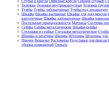
Стулья и кресла
Офисные кресла
Секции стульев
Ст
Тележки
Тележки внутрикорпусные
Тележки грузо
Тумбы
Тумбы лабораторные
Тумбы под аппаратуру
Шкафы
Шкафы вытяжные
Шкафы для документов
картотечные
Шкафы лабораторные
Шкафы навесны
Постельные принадлежности
Матрасы
Системы пр
Сейфы
Сейфы металлические
Шкафы-сейфы
Стеллажи и стойки
Стеллажи металлические
Стойк
Ширмы и штативы
Ширмы
Штативы
Штативы для 
Прочее
Вешалки
Ростомеры
Подставки для биксов
уборки помещений
Скрыть