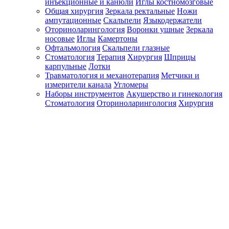
инъекционные и канюли
Иглы костномозговые
Общая хирургия
Зеркала ректальные
Ножи
ампутационные
Скальпели
Языкодержатели
Оториноларингология
Воронки ушные
Зеркала
носовые
Иглы
Камертоны
Офтальмология
Скальпели глазные
Стоматология
Терапия
Хирургия
Шприцы
карпульные
Лотки
Травматология и механотерапия
Метчики и
измерители канала
Угломеры
Наборы инструментов
Акушерство и гинекология
Стоматология
Оториноларингология
Хирургия