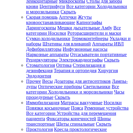
лейкоцитарные
Микроскопы
Столы для забора
крови
Центрифуги
Все категории
Холодильники
и морозильники
Скрыть
Скорая помощь
Аптечки
Жгуты
кровоостанавливающие
Капнографы
Ларингоскопы
Мешки дыхательные Амбу
Все
категории
Носилки
Роторасширители и маски
Сумки-холодильники
Термоконтейнеры
Укладки и
наборы
Штативы для вливаний
Аппараты ИВЛ
Дефибрилляторы
Инфузионные насосы
Наркозные аппараты
Отсасыватели портативные
Рециркуляторы
Электрокардиографы
Скрыть
Стоматология
Оптика
Стерилизация и
дезинфекция
Терапия и ортопедия
Хирургия
Эндодонтия
Прочее
Весы
Дозаторы для антисептиков
Лампы-
лупы
Оптические приборы
Светильники
Все
категории
Холодильники и морозильники
Часы
процедурные
Скрыть
Иммобилизация
Матрасы вакуумные
Носилки
Повязки косыночные
Пояса
Ременные устройства
Все категории
Устройства для перемещения
пациента
Фиксаторы конечностей
Шины
транспортные
Щиты спинальные
Скрыть
Проктология
Кресла проктологические