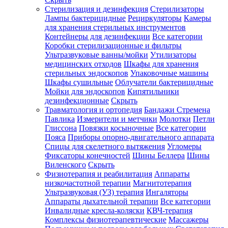
Стерилизация и дезинфекция
Стерилизаторы
Лампы бактерицидные
Рециркуляторы
Камеры
для хранения стерильных инструментов
Контейнеры для дезинфекции
Все категории
Коробки стерилизационные и фильтры
Ультразвуковые ванны/мойки
Утилизаторы
медицинских отходов
Шкафы для хранения
стерильных эндоскопов
Упаковочные машины
Шкафы сушильные
Облучатели бактерицидные
Мойки для эндоскопов
Кипятильники
дезинфекционные
Скрыть
Травматология и ортопедия
Бандажи Стремена
Павлика
Измерители и метчики
Молотки
Петли
Глиссона
Повязки косыночные
Все категории
Пояса
Приборы опорно-двигательного аппарата
Спицы для скелетного вытяжения
Угломеры
Фиксаторы конечностей
Шины Беллера
Шины
Виленского
Скрыть
Физиотерапия и реабилитация
Аппараты
низкочастотной терапии
Магнитотерапия
Ультразвуковая (УЗ) терапия
Ингаляторы
Аппараты дыхательной терапии
Все категории
Инвалидные кресла-коляски
КВЧ-терапия
Комплексы физиотерапевтические
Массажеры