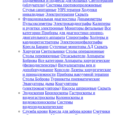
Подъемники и подвесы для больных
Светотерапия
(облучатели)
Системы противопролежневые
Стулья санитарные
УВЧ терапия
Ходунки
инвалидные
Электротерапия
Скрыть
Функциональная диагностика
Динамометры
Пульсоксиметры
Электрокардиографы
Калиперы
и рулетки электронные
Мониторы фетальные
Все
категории
Приборы для диагностики опорно-
двигательного аппарата
Спирографы
Холтеры и
кардиорегистраторы
Электроэнцефалографы
Кресла Барани
Суточные мониторы АД
Скрыть
Хирургия
Светильники
Столы операционные
Столы перевязочные
Отсасыватели
Аппараты
Боброва
Все категории
Аппараты хирургические
(физиодиспенсеры)
Визуализаторы вен и
допоборудование
Консоли
Лазеры хирургические
и принадлежности
Приборы вакуумной терапии
Столы Боброва
Турникеты пневматические
Эвакуаторы дыма
Коагуляторы
(электрокоагуляторы)
Насосы шприцевые
Скрыть
Эндоскопия
Бронхоскопы
Гастроскопы и
видеогастроскопы
Колоноскопы и
видеоколоноскопы
Системы
видеоэндоскопические
Служба крови
Кресла для забора крови
Счетчики