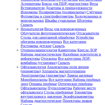
Аспираторы
Боксы для ПЦР-диагностики
Весы
Встряхиватели
Дозаторы и принадлежности
Иономеры
Поляриметры (полярископы)
Счётчики
Фотометры и спектрофотометры
Холодильники и
морозильники
Шкафы сушильные
Штативы
Скрыть
Неонатология
Весы для новорожденных
Облучатели фототерапевтические
Отсасыватели
Столы для санитарной обработки
Устройства
обогрева новорожденных
Все категории
Ростомеры детские
Скрыть
Оториноларингология
Камертоны
Кресла ЛОР
Наборы диагностические
Налобные осветители и
рефлекторы
Отоскопы
Все категории
ЛОР-
комбайны (установки)
Скрыть
Офтальмология
Анализаторы поля зрения
(периметры)
Аппараты магнитотерапии
Диоптриметры (линзметры)
Лампы щелевые
Монобиноскопы
Все категории
Наборы пробных
линз
Оправы пробные
Оптические приборы
Офтальмоскопы
Пупиллометры
Рабочее место
офтальмолога
Столы приборные
Тонометры
внутриглазного давления
Экзофтальмометры
Наборы диагностические
Проекторы знаков
Скрыть