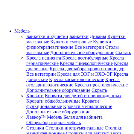
Мебель
Банкетки и кушетки
Банкетки
Диваны
Кушетки
массажные
Кушетки смотровые
Кушетки
физиотерапевтические
Все категории
Столы
массажные
Дополнительное оборудование
Скрыть
Кресла пациента
Кресла вестибулярные
Кресла
гериатрические
Кресла гинекологические
Кресла
диализные
Кресла для забора крови и процедур
Все категории
Кресла для ЭЭГ и ЭХО-ЭГ
Кресла
донорские
Кресла косметологические
Кресла
отоларингологические
Кресла проктологические
Дополнительное оборудование
Скрыть
Кровати
Кровати для детей и новорожденных
Кровати общебольничные
Кровати
функциональные
Кровати металлические
Дополнительное оборудование
Лавкор™
Мебель Белая для кабинета
Общелабораторная мебель
Столики
Столики инструментальные
Столики
манипуляционные
Столики для детских весов