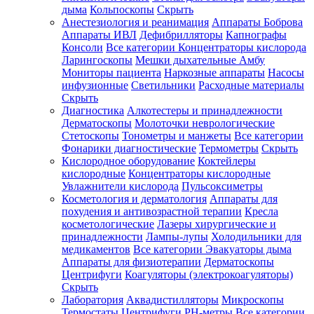
дыма
Кольпоскопы
Скрыть
Анестезиология и реанимация
Аппараты Боброва
Аппараты ИВЛ
Дефибрилляторы
Капнографы
Консоли
Все категории
Концентраторы кислорода
Ларингоскопы
Мешки дыхательные Амбу
Мониторы пациента
Наркозные аппараты
Насосы
инфузионные
Светильники
Расходные материалы
Скрыть
Диагностика
Алкотестеры и принадлежности
Дерматоскопы
Молоточки неврологические
Стетоскопы
Тонометры и манжеты
Все категории
Фонарики диагностические
Термометры
Скрыть
Кислородное оборудование
Коктейлеры
кислородные
Концентраторы кислородные
Увлажнители кислорода
Пульсоксиметры
Косметология и дерматология
Аппараты для
похудения и антивозрастной терапии
Кресла
косметологические
Лазеры хирургические и
принадлежности
Лампы-лупы
Холодильники для
медикаментов
Все категории
Эвакуаторы дыма
Аппараты для физиотерапии
Дерматоскопы
Центрифуги
Коагуляторы (электрокоагуляторы)
Скрыть
Лаборатория
Аквадистилляторы
Микроскопы
Термостаты
Центрифуги
PH-метры
Все категории