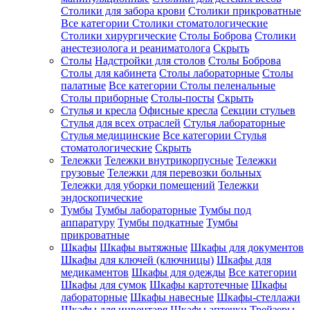
Столики для забора крови
Столики прикроватные
Все категории
Столики стоматологические
Столики хирургические
Столы Боброва
Столики
анестезиолога и реаниматолога
Скрыть
Столы
Надстройки для столов
Столы Боброва
Столы для кабинета
Столы лабораторные
Столы
палатные
Все категории
Столы пеленальные
Столы приборные
Столы-посты
Скрыть
Стулья и кресла
Офисные кресла
Секции стульев
Стулья для всех отраслей
Стулья лабораторные
Стулья медицинские
Все категории
Стулья
стоматологические
Скрыть
Тележки
Тележки внутрикорпусные
Тележки
грузовые
Тележки для перевозки больных
Тележки для уборки помещений
Тележки
эндоскопические
Тумбы
Тумбы лабораторные
Тумбы под
аппаратуру
Тумбы подкатные
Тумбы
прикроватные
Шкафы
Шкафы вытяжные
Шкафы для документов
Шкафы для ключей (ключницы)
Шкафы для
медикаментов
Шкафы для одежды
Все категории
Шкафы для сумок
Шкафы картотечные
Шкафы
лабораторные
Шкафы навесные
Шкафы-стеллажи
Шкафы для инвентаря
Шкафы аптечки
Трейзеры