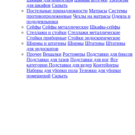
для шкафов
Скрыть
Постельные принадлежности
Матрасы
Системы
противопролежневые
Чехлы на матрасы
Одеяла и
пододеяльники
Сейфы
Сейфы металлические
Шкафы-сейфы
Стеллажи и стойки
Стеллажи металлические
Стойки приборные
Стойки эндоскопические
Ширмы и штативы
Ширмы
Штативы
Штативы
для эндоскопов
Прочее
Вешалки
Ростомеры
Подставки для биксов
Подставки для тазов
Подставки для ног
Все
категории
Подставки для ведер
Контейнеры
Наборы для уборки пола
Тележки для уборки
помещений
Скрыть