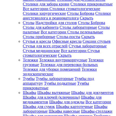
Столики для забора крови
Столики прикроватные
Все категории
Столики стоматологические
Столики хирургические
Столы Боброва
Столики
анестезиолога и реаниматолога
Скрыть
Столы
Надстройки для столов
Столы Боброва
Столы для кабинета
Столы лабораторные
Столы
палатные
Все категории
Столы пеленальные
Столы приборные
Столы-посты
Скрыть
Стулья и кресла
Офисные кресла
Секции стульев
Стулья для всех отраслей
Стулья лабораторные
Стулья медицинские
Все категории
Стулья
стоматологические
Скрыть
Тележки
Тележки внутрикорпусные
Тележки
грузовые
Тележки для перевозки больных
Тележки для уборки помещений
Тележки
эндоскопические
Тумбы
Тумбы лабораторные
Тумбы под
аппаратуру
Тумбы подкатные
Тумбы
прикроватные
Шкафы
Шкафы вытяжные
Шкафы для документов
Шкафы для ключей (ключницы)
Шкафы для
медикаментов
Шкафы для одежды
Все категории
Шкафы для сумок
Шкафы картотечные
Шкафы
лабораторные
Шкафы навесные
Шкафы-стеллажи
Шкафы для инвентаря
Шкафы аптечки
Трейзеры