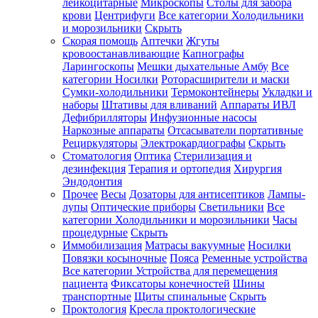
лейкоцитарные
Микроскопы
Столы для забора
крови
Центрифуги
Все категории
Холодильники
и морозильники
Скрыть
Скорая помощь
Аптечки
Жгуты
кровоостанавливающие
Капнографы
Ларингоскопы
Мешки дыхательные Амбу
Все
категории
Носилки
Роторасширители и маски
Сумки-холодильники
Термоконтейнеры
Укладки и
наборы
Штативы для вливаний
Аппараты ИВЛ
Дефибрилляторы
Инфузионные насосы
Наркозные аппараты
Отсасыватели портативные
Рециркуляторы
Электрокардиографы
Скрыть
Стоматология
Оптика
Стерилизация и
дезинфекция
Терапия и ортопедия
Хирургия
Эндодонтия
Прочее
Весы
Дозаторы для антисептиков
Лампы-
лупы
Оптические приборы
Светильники
Все
категории
Холодильники и морозильники
Часы
процедурные
Скрыть
Иммобилизация
Матрасы вакуумные
Носилки
Повязки косыночные
Пояса
Ременные устройства
Все категории
Устройства для перемещения
пациента
Фиксаторы конечностей
Шины
транспортные
Щиты спинальные
Скрыть
Проктология
Кресла проктологические