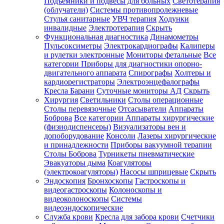
Подъемники и подвесы для больных
Светотерапия
(облучатели)
Системы противопролежневые
Стулья санитарные
УВЧ терапия
Ходунки
инвалидные
Электротерапия
Скрыть
Функциональная диагностика
Динамометры
Пульсоксиметры
Электрокардиографы
Калиперы
и рулетки электронные
Мониторы фетальные
Все
категории
Приборы для диагностики опорно-
двигательного аппарата
Спирографы
Холтеры и
кардиорегистраторы
Электроэнцефалографы
Кресла Барани
Суточные мониторы АД
Скрыть
Хирургия
Светильники
Столы операционные
Столы перевязочные
Отсасыватели
Аппараты
Боброва
Все категории
Аппараты хирургические
(физиодиспенсеры)
Визуализаторы вен и
допоборудование
Консоли
Лазеры хирургические
и принадлежности
Приборы вакуумной терапии
Столы Боброва
Турникеты пневматические
Эвакуаторы дыма
Коагуляторы
(электрокоагуляторы)
Насосы шприцевые
Скрыть
Эндоскопия
Бронхоскопы
Гастроскопы и
видеогастроскопы
Колоноскопы и
видеоколоноскопы
Системы
видеоэндоскопические
Служба крови
Кресла для забора крови
Счетчики