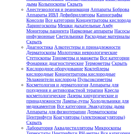
дыма
Кольпоскопы
Скрыть
Анестезиология и реанимация
Аппараты Боброва
Аппараты ИВЛ
Дефибрилляторы
Капнографы
Консоли
Все категории
Концентраторы кислорода
Ларингоскопы
Мешки дыхательные Амбу
Мониторы пациента
Наркозные аппараты
Насосы
инфузионные
Светильники
Расходные материалы
Скрыть
Диагностика
Алкотестеры и принадлежности
Дерматоскопы
Молоточки неврологические
Стетоскопы
Тонометры и манжеты
Все категории
Фонарики диагностические
Термометры
Скрыть
Кислородное оборудование
Коктейлеры
кислородные
Концентраторы кислородные
Увлажнители кислорода
Пульсоксиметры
Косметология и дерматология
Аппараты для
похудения и антивозрастной терапии
Кресла
косметологические
Лазеры хирургические и
принадлежности
Лампы-лупы
Холодильники для
медикаментов
Все категории
Эвакуаторы дыма
Аппараты для физиотерапии
Дерматоскопы
Центрифуги
Коагуляторы (электрокоагуляторы)
Скрыть
Лаборатория
Аквадистилляторы
Микроскопы
Термостаты
Центрифуги
PH-метры
Все категории