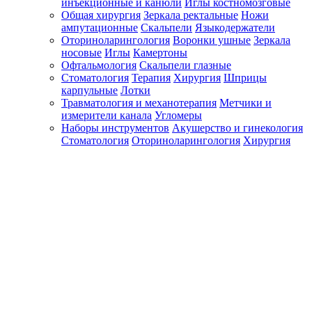
инъекционные и канюли
Иглы костномозговые
Общая хирургия
Зеркала ректальные
Ножи
ампутационные
Скальпели
Языкодержатели
Оториноларингология
Воронки ушные
Зеркала
носовые
Иглы
Камертоны
Офтальмология
Скальпели глазные
Стоматология
Терапия
Хирургия
Шприцы
карпульные
Лотки
Травматология и механотерапия
Метчики и
измерители канала
Угломеры
Наборы инструментов
Акушерство и гинекология
Стоматология
Оториноларингология
Хирургия