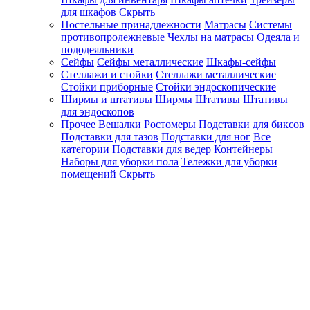
для шкафов
Скрыть
Постельные принадлежности
Матрасы
Системы
противопролежневые
Чехлы на матрасы
Одеяла и
пододеяльники
Сейфы
Сейфы металлические
Шкафы-сейфы
Стеллажи и стойки
Стеллажи металлические
Стойки приборные
Стойки эндоскопические
Ширмы и штативы
Ширмы
Штативы
Штативы
для эндоскопов
Прочее
Вешалки
Ростомеры
Подставки для биксов
Подставки для тазов
Подставки для ног
Все
категории
Подставки для ведер
Контейнеры
Наборы для уборки пола
Тележки для уборки
помещений
Скрыть