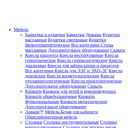
Мебель
Банкетки и кушетки
Банкетки
Диваны
Кушетки
массажные
Кушетки смотровые
Кушетки
физиотерапевтические
Все категории
Столы
массажные
Дополнительное оборудование
Скрыть
Кресла пациента
Кресла вестибулярные
Кресла
гериатрические
Кресла гинекологические
Кресла
диализные
Кресла для забора крови и процедур
Все категории
Кресла для ЭЭГ и ЭХО-ЭГ
Кресла
донорские
Кресла косметологические
Кресла
отоларингологические
Кресла проктологические
Дополнительное оборудование
Скрыть
Кровати
Кровати для детей и новорожденных
Кровати общебольничные
Кровати
функциональные
Кровати металлические
Дополнительное оборудование
Лавкор™
Мебель Белая для кабинета
Общелабораторная мебель
Столики
Столики инструментальные
Столики
манипуляционные
Столики для детских весов