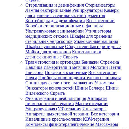
Стерилизация и дезинфекция
Стерилизаторы
Лампы бактерицидные
Рециркуляторы
Камеры
для хранения стерильных инструментов
Контейнеры для дезинфекции
Все категории
Коробки стерилизационные и фильтры
Ультразвуковые ванны/мойки
Утилизаторы
медицинских отходов
Шкафы для хранения
стерильных эндоскопов
Упаковочные машины
Шкафы сушильные
Облучатели бактерицидные
Мойки для эндоскопов
Кипятильники
дезинфекционные
Скрыть
Травматология и ортопедия
Бандажи Стремена
Павлика
Измерители и метчики
Молотки
Петли
Глиссона
Повязки косыночные
Все категории
Пояса
Приборы опорно-двигательного аппарата
Спицы для скелетного вытяжения
Угломеры
Фиксаторы конечностей
Шины Беллера
Шины
Виленского
Скрыть
Физиотерапия и реабилитация
Аппараты
низкочастотной терапии
Магнитотерапия
Ультразвуковая (УЗ) терапия
Ингаляторы
Аппараты дыхательной терапии
Все категории
Инвалидные кресла-коляски
КВЧ-терапия
Комплексы физиотерапевтические
Массажеры