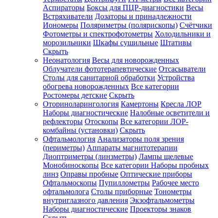
Аспираторы
Боксы для ПЦР-диагностики
Весы
Встряхиватели
Дозаторы и принадлежности
Иономеры
Поляриметры (полярископы)
Счётчики
Фотометры и спектрофотометры
Холодильники и
морозильники
Шкафы сушильные
Штативы
Скрыть
Неонатология
Весы для новорожденных
Облучатели фототерапевтические
Отсасыватели
Столы для санитарной обработки
Устройства
обогрева новорожденных
Все категории
Ростомеры детские
Скрыть
Оториноларингология
Камертоны
Кресла ЛОР
Наборы диагностические
Налобные осветители и
рефлекторы
Отоскопы
Все категории
ЛОР-
комбайны (установки)
Скрыть
Офтальмология
Анализаторы поля зрения
(периметры)
Аппараты магнитотерапии
Диоптриметры (линзметры)
Лампы щелевые
Монобиноскопы
Все категории
Наборы пробных
линз
Оправы пробные
Оптические приборы
Офтальмоскопы
Пупиллометры
Рабочее место
офтальмолога
Столы приборные
Тонометры
внутриглазного давления
Экзофтальмометры
Наборы диагностические
Проекторы знаков
Скрыть