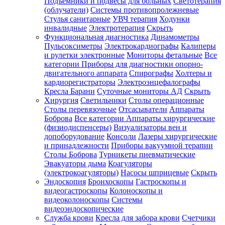
Подъемники и подвесы для больных
Светотерапия
(облучатели)
Системы противопролежневые
Стулья санитарные
УВЧ терапия
Ходунки
инвалидные
Электротерапия
Скрыть
Функциональная диагностика
Динамометры
Пульсоксиметры
Электрокардиографы
Калиперы
и рулетки электронные
Мониторы фетальные
Все
категории
Приборы для диагностики опорно-
двигательного аппарата
Спирографы
Холтеры и
кардиорегистраторы
Электроэнцефалографы
Кресла Барани
Суточные мониторы АД
Скрыть
Хирургия
Светильники
Столы операционные
Столы перевязочные
Отсасыватели
Аппараты
Боброва
Все категории
Аппараты хирургические
(физиодиспенсеры)
Визуализаторы вен и
допоборудование
Консоли
Лазеры хирургические
и принадлежности
Приборы вакуумной терапии
Столы Боброва
Турникеты пневматические
Эвакуаторы дыма
Коагуляторы
(электрокоагуляторы)
Насосы шприцевые
Скрыть
Эндоскопия
Бронхоскопы
Гастроскопы и
видеогастроскопы
Колоноскопы и
видеоколоноскопы
Системы
видеоэндоскопические
Служба крови
Кресла для забора крови
Счетчики