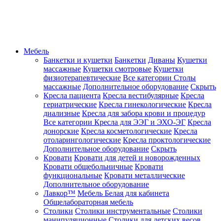
Мебель
Банкетки и кушетки
Банкетки
Диваны
Кушетки
массажные
Кушетки смотровые
Кушетки
физиотерапевтические
Все категории
Столы
массажные
Дополнительное оборудование
Скрыть
Кресла пациента
Кресла вестибулярные
Кресла
гериатрические
Кресла гинекологические
Кресла
диализные
Кресла для забора крови и процедур
Все категории
Кресла для ЭЭГ и ЭХО-ЭГ
Кресла
донорские
Кресла косметологические
Кресла
отоларингологические
Кресла проктологические
Дополнительное оборудование
Скрыть
Кровати
Кровати для детей и новорожденных
Кровати общебольничные
Кровати
функциональные
Кровати металлические
Дополнительное оборудование
Лавкор™
Мебель Белая для кабинета
Общелабораторная мебель
Столики
Столики инструментальные
Столики
манипуляционные
Столики для детских весов