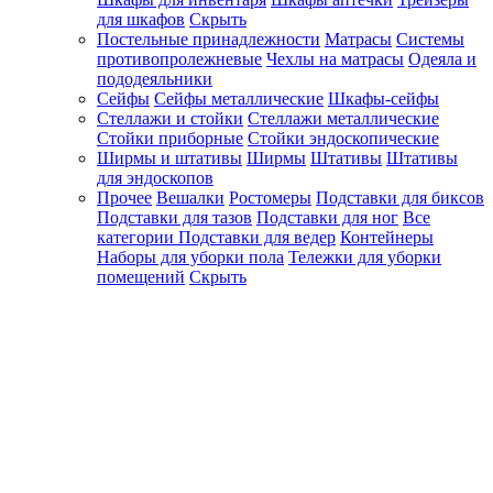
для шкафов
Скрыть
Постельные принадлежности
Матрасы
Системы
противопролежневые
Чехлы на матрасы
Одеяла и
пододеяльники
Сейфы
Сейфы металлические
Шкафы-сейфы
Стеллажи и стойки
Стеллажи металлические
Стойки приборные
Стойки эндоскопические
Ширмы и штативы
Ширмы
Штативы
Штативы
для эндоскопов
Прочее
Вешалки
Ростомеры
Подставки для биксов
Подставки для тазов
Подставки для ног
Все
категории
Подставки для ведер
Контейнеры
Наборы для уборки пола
Тележки для уборки
помещений
Скрыть