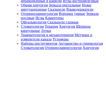
инъекционные и канюли
Иглы костномозговые
Общая хирургия
Зеркала ректальные
Ножи
ампутационные
Скальпели
Языкодержатели
Оториноларингология
Воронки ушные
Зеркала
носовые
Иглы
Камертоны
Офтальмология
Скальпели глазные
Стоматология
Терапия
Хирургия
Шприцы
карпульные
Лотки
Травматология и механотерапия
Метчики и
измерители канала
Угломеры
Наборы инструментов
Акушерство и гинекология
Стоматология
Оториноларингология
Хирургия