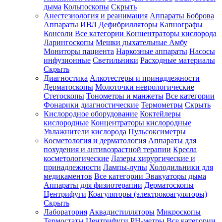
дыма
Кольпоскопы
Скрыть
Анестезиология и реанимация
Аппараты Боброва
Аппараты ИВЛ
Дефибрилляторы
Капнографы
Консоли
Все категории
Концентраторы кислорода
Ларингоскопы
Мешки дыхательные Амбу
Мониторы пациента
Наркозные аппараты
Насосы
инфузионные
Светильники
Расходные материалы
Скрыть
Диагностика
Алкотестеры и принадлежности
Дерматоскопы
Молоточки неврологические
Стетоскопы
Тонометры и манжеты
Все категории
Фонарики диагностические
Термометры
Скрыть
Кислородное оборудование
Коктейлеры
кислородные
Концентраторы кислородные
Увлажнители кислорода
Пульсоксиметры
Косметология и дерматология
Аппараты для
похудения и антивозрастной терапии
Кресла
косметологические
Лазеры хирургические и
принадлежности
Лампы-лупы
Холодильники для
медикаментов
Все категории
Эвакуаторы дыма
Аппараты для физиотерапии
Дерматоскопы
Центрифуги
Коагуляторы (электрокоагуляторы)
Скрыть
Лаборатория
Аквадистилляторы
Микроскопы
Термостаты
Центрифуги
PH-метры
Все категории