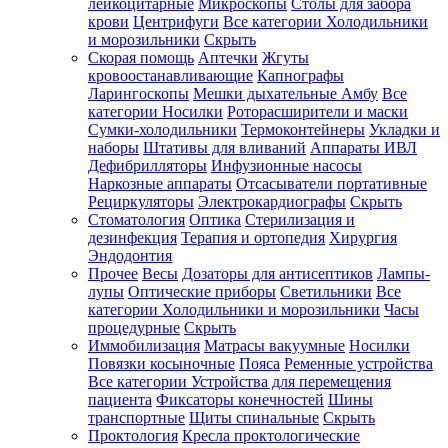
лейкоцитарные
Микроскопы
Столы для забора
крови
Центрифуги
Все категории
Холодильники
и морозильники
Скрыть
Скорая помощь
Аптечки
Жгуты
кровоостанавливающие
Капнографы
Ларингоскопы
Мешки дыхательные Амбу
Все
категории
Носилки
Роторасширители и маски
Сумки-холодильники
Термоконтейнеры
Укладки и
наборы
Штативы для вливаний
Аппараты ИВЛ
Дефибрилляторы
Инфузионные насосы
Наркозные аппараты
Отсасыватели портативные
Рециркуляторы
Электрокардиографы
Скрыть
Стоматология
Оптика
Стерилизация и
дезинфекция
Терапия и ортопедия
Хирургия
Эндодонтия
Прочее
Весы
Дозаторы для антисептиков
Лампы-
лупы
Оптические приборы
Светильники
Все
категории
Холодильники и морозильники
Часы
процедурные
Скрыть
Иммобилизация
Матрасы вакуумные
Носилки
Повязки косыночные
Пояса
Ременные устройства
Все категории
Устройства для перемещения
пациента
Фиксаторы конечностей
Шины
транспортные
Щиты спинальные
Скрыть
Проктология
Кресла проктологические