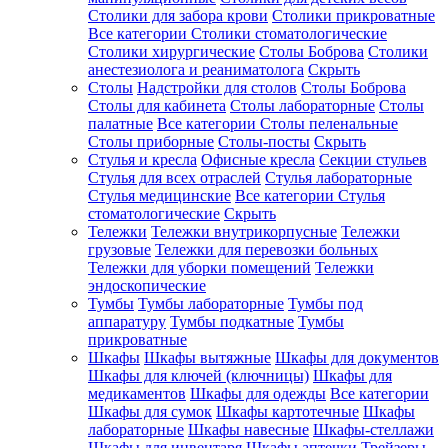
Столики для забора крови
Столики прикроватные
Все категории
Столики стоматологические
Столики хирургические
Столы Боброва
Столики
анестезиолога и реаниматолога
Скрыть
Столы
Надстройки для столов
Столы Боброва
Столы для кабинета
Столы лабораторные
Столы
палатные
Все категории
Столы пеленальные
Столы приборные
Столы-посты
Скрыть
Стулья и кресла
Офисные кресла
Секции стульев
Стулья для всех отраслей
Стулья лабораторные
Стулья медицинские
Все категории
Стулья
стоматологические
Скрыть
Тележки
Тележки внутрикорпусные
Тележки
грузовые
Тележки для перевозки больных
Тележки для уборки помещений
Тележки
эндоскопические
Тумбы
Тумбы лабораторные
Тумбы под
аппаратуру
Тумбы подкатные
Тумбы
прикроватные
Шкафы
Шкафы вытяжные
Шкафы для документов
Шкафы для ключей (ключницы)
Шкафы для
медикаментов
Шкафы для одежды
Все категории
Шкафы для сумок
Шкафы картотечные
Шкафы
лабораторные
Шкафы навесные
Шкафы-стеллажи
Шкафы для инвентаря
Шкафы аптечки
Трейзеры