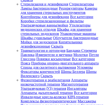
Стерилизация и дезинфекция
Стерилизаторы
Лампы бактерицидные
Рециркуляторы
Камеры
для хранения стерильных инструментов
Контейнеры для дезинфекции
Все категории
Коробки стерилизационные и фильтры
Ультразвуковые ванны/мойки
Утилизаторы
медицинских отходов
Шкафы для хранения
стерильных эндоскопов
Упаковочные машины
Шкафы сушильные
Облучатели бактерицидные
Мойки для эндоскопов
Кипятильники
дезинфекционные
Скрыть
Травматология и ортопедия
Бандажи Стремена
Павлика
Измерители и метчики
Молотки
Петли
Глиссона
Повязки косыночные
Все категории
Пояса
Приборы опорно-двигательного аппарата
Спицы для скелетного вытяжения
Угломеры
Фиксаторы конечностей
Шины Беллера
Шины
Виленского
Скрыть
Физиотерапия и реабилитация
Аппараты
низкочастотной терапии
Магнитотерапия
Ультразвуковая (УЗ) терапия
Ингаляторы
Аппараты дыхательной терапии
Все категории
Инвалидные кресла-коляски
КВЧ-терапия
Комплексы физиотерапевтические
Массажеры