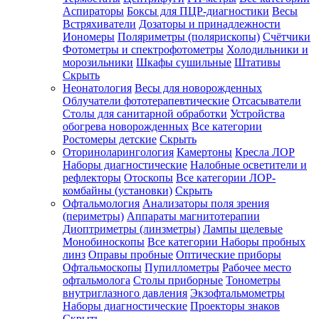
Аспираторы
Боксы для ПЦР-диагностики
Весы
Встряхиватели
Дозаторы и принадлежности
Иономеры
Поляриметры (полярископы)
Счётчики
Фотометры и спектрофотометры
Холодильники и
морозильники
Шкафы сушильные
Штативы
Скрыть
Неонатология
Весы для новорожденных
Облучатели фототерапевтические
Отсасыватели
Столы для санитарной обработки
Устройства
обогрева новорожденных
Все категории
Ростомеры детские
Скрыть
Оториноларингология
Камертоны
Кресла ЛОР
Наборы диагностические
Налобные осветители и
рефлекторы
Отоскопы
Все категории
ЛОР-
комбайны (установки)
Скрыть
Офтальмология
Анализаторы поля зрения
(периметры)
Аппараты магнитотерапии
Диоптриметры (линзметры)
Лампы щелевые
Монобиноскопы
Все категории
Наборы пробных
линз
Оправы пробные
Оптические приборы
Офтальмоскопы
Пупиллометры
Рабочее место
офтальмолога
Столы приборные
Тонометры
внутриглазного давления
Экзофтальмометры
Наборы диагностические
Проекторы знаков
Скрыть