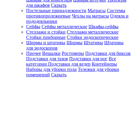
для шкафов
Скрыть
Постельные принадлежности
Матрасы
Системы
противопролежневые
Чехлы на матрасы
Одеяла и
пододеяльники
Сейфы
Сейфы металлические
Шкафы-сейфы
Стеллажи и стойки
Стеллажи металлические
Стойки приборные
Стойки эндоскопические
Ширмы и штативы
Ширмы
Штативы
Штативы
для эндоскопов
Прочее
Вешалки
Ростомеры
Подставки для биксов
Подставки для тазов
Подставки для ног
Все
категории
Подставки для ведер
Контейнеры
Наборы для уборки пола
Тележки для уборки
помещений
Скрыть