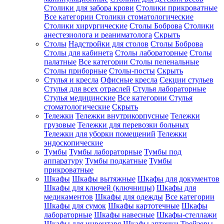
Столики для забора крови
Столики прикроватные
Все категории
Столики стоматологические
Столики хирургические
Столы Боброва
Столики
анестезиолога и реаниматолога
Скрыть
Столы
Надстройки для столов
Столы Боброва
Столы для кабинета
Столы лабораторные
Столы
палатные
Все категории
Столы пеленальные
Столы приборные
Столы-посты
Скрыть
Стулья и кресла
Офисные кресла
Секции стульев
Стулья для всех отраслей
Стулья лабораторные
Стулья медицинские
Все категории
Стулья
стоматологические
Скрыть
Тележки
Тележки внутрикорпусные
Тележки
грузовые
Тележки для перевозки больных
Тележки для уборки помещений
Тележки
эндоскопические
Тумбы
Тумбы лабораторные
Тумбы под
аппаратуру
Тумбы подкатные
Тумбы
прикроватные
Шкафы
Шкафы вытяжные
Шкафы для документов
Шкафы для ключей (ключницы)
Шкафы для
медикаментов
Шкафы для одежды
Все категории
Шкафы для сумок
Шкафы картотечные
Шкафы
лабораторные
Шкафы навесные
Шкафы-стеллажи
Шкафы для инвентаря
Шкафы аптечки
Трейзеры