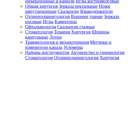
инъекционные и канюли
Иглы костномозговые
Общая хирургия
Зеркала ректальные
Ножи
ампутационные
Скальпели
Языкодержатели
Оториноларингология
Воронки ушные
Зеркала
носовые
Иглы
Камертоны
Офтальмология
Скальпели глазные
Стоматология
Терапия
Хирургия
Шприцы
карпульные
Лотки
Травматология и механотерапия
Метчики и
измерители канала
Угломеры
Наборы инструментов
Акушерство и гинекология
Стоматология
Оториноларингология
Хирургия