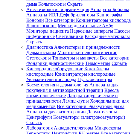
дыма
Кольпоскопы
Скрыть
Анестезиология и реанимация
Аппараты Боброва
Аппараты ИВЛ
Дефибрилляторы
Капнографы
Консоли
Все категории
Концентраторы кислорода
Ларингоскопы
Мешки дыхательные Амбу
Мониторы пациента
Наркозные аппараты
Насосы
инфузионные
Светильники
Расходные материалы
Скрыть
Диагностика
Алкотестеры и принадлежности
Дерматоскопы
Молоточки неврологические
Стетоскопы
Тонометры и манжеты
Все категории
Фонарики диагностические
Термометры
Скрыть
Кислородное оборудование
Коктейлеры
кислородные
Концентраторы кислородные
Увлажнители кислорода
Пульсоксиметры
Косметология и дерматология
Аппараты для
похудения и антивозрастной терапии
Кресла
косметологические
Лазеры хирургические и
принадлежности
Лампы-лупы
Холодильники для
медикаментов
Все категории
Эвакуаторы дыма
Аппараты для физиотерапии
Дерматоскопы
Центрифуги
Коагуляторы (электрокоагуляторы)
Скрыть
Лаборатория
Аквадистилляторы
Микроскопы
Термостаты
Центрифуги
PH-метры
Все категории