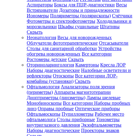
Аспираторы
Боксы для ПЦР-диагностики
Весы
Встряхиватели
Дозаторы и принадлежности
Иономеры
Поляриметры (полярископы)
Счётчики
Фотометры и спектрофотометры
Холодильники и
морозильники
Шкафы сушильные
Штативы
Скрыть
Неонатология
Весы для новорожденных
Облучатели фототерапевтические
Отсасыватели
Столы для санитарной обработки
Устройства
обогрева новорожденных
Все категории
Ростомеры детские
Скрыть
Оториноларингология
Камертоны
Кресла ЛОР
Наборы диагностические
Налобные осветители и
рефлекторы
Отоскопы
Все категории
ЛОР-
комбайны (установки)
Скрыть
Офтальмология
Анализаторы поля зрения
(периметры)
Аппараты магнитотерапии
Диоптриметры (линзметры)
Лампы щелевые
Монобиноскопы
Все категории
Наборы пробных
линз
Оправы пробные
Оптические приборы
Офтальмоскопы
Пупиллометры
Рабочее место
офтальмолога
Столы приборные
Тонометры
внутриглазного давления
Экзофтальмометры
Наборы диагностические
Проекторы знаков
Скрыть