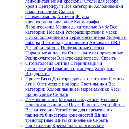
лейкоцитарные
Микроскопы
Столы для забора
крови
Центрифуги
Все категории
Холодильники
и морозильники
Скрыть
Скорая помощь
Аптечки
Жгуты
кровоостанавливающие
Капнографы
Ларингоскопы
Мешки дыхательные Амбу
Все
категории
Носилки
Роторасширители и маски
Сумки-холодильники
Термоконтейнеры
Укладки и
наборы
Штативы для вливаний
Аппараты ИВЛ
Дефибрилляторы
Инфузионные насосы
Наркозные аппараты
Отсасыватели портативные
Рециркуляторы
Электрокардиографы
Скрыть
Стоматология
Оптика
Стерилизация и
дезинфекция
Терапия и ортопедия
Хирургия
Эндодонтия
Прочее
Весы
Дозаторы для антисептиков
Лампы-
лупы
Оптические приборы
Светильники
Все
категории
Холодильники и морозильники
Часы
процедурные
Скрыть
Иммобилизация
Матрасы вакуумные
Носилки
Повязки косыночные
Пояса
Ременные устройства
Все категории
Устройства для перемещения
пациента
Фиксаторы конечностей
Шины
транспортные
Щиты спинальные
Скрыть
Проктология
Кресла проктологические