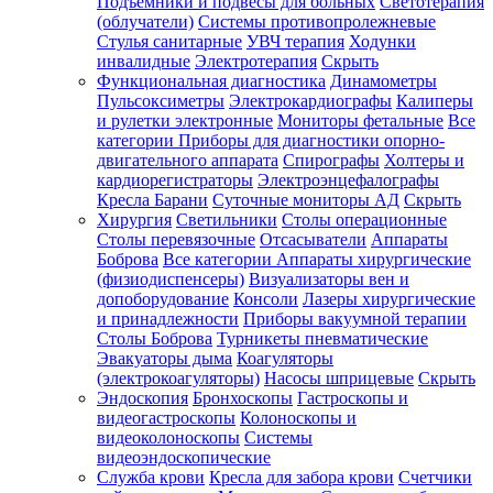
Подъемники и подвесы для больных
Светотерапия
(облучатели)
Системы противопролежневые
Стулья санитарные
УВЧ терапия
Ходунки
инвалидные
Электротерапия
Скрыть
Функциональная диагностика
Динамометры
Пульсоксиметры
Электрокардиографы
Калиперы
и рулетки электронные
Мониторы фетальные
Все
категории
Приборы для диагностики опорно-
двигательного аппарата
Спирографы
Холтеры и
кардиорегистраторы
Электроэнцефалографы
Кресла Барани
Суточные мониторы АД
Скрыть
Хирургия
Светильники
Столы операционные
Столы перевязочные
Отсасыватели
Аппараты
Боброва
Все категории
Аппараты хирургические
(физиодиспенсеры)
Визуализаторы вен и
допоборудование
Консоли
Лазеры хирургические
и принадлежности
Приборы вакуумной терапии
Столы Боброва
Турникеты пневматические
Эвакуаторы дыма
Коагуляторы
(электрокоагуляторы)
Насосы шприцевые
Скрыть
Эндоскопия
Бронхоскопы
Гастроскопы и
видеогастроскопы
Колоноскопы и
видеоколоноскопы
Системы
видеоэндоскопические
Служба крови
Кресла для забора крови
Счетчики