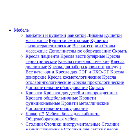
Мебель
Банкетки и кушетки
Банкетки
Диваны
Кушетки
массажные
Кушетки смотровые
Кушетки
физиотерапевтические
Все категории
Столы
массажные
Дополнительное оборудование
Скрыть
Кресла пациента
Кресла вестибулярные
Кресла
гериатрические
Кресла гинекологические
Кресла
диализные
Кресла для забора крови и процедур
Все категории
Кресла для ЭЭГ и ЭХО-ЭГ
Кресла
донорские
Кресла косметологические
Кресла
отоларингологические
Кресла проктологические
Дополнительное оборудование
Скрыть
Кровати
Кровати для детей и новорожденных
Кровати общебольничные
Кровати
функциональные
Кровати металлические
Дополнительное оборудование
Лавкор™
Мебель Белая для кабинета
Общелабораторная мебель
Столики
Столики инструментальные
Столики
манипуляционные
Столики для детских весов