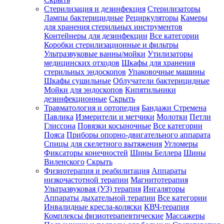
Стерилизация и дезинфекция
Стерилизаторы
Лампы бактерицидные
Рециркуляторы
Камеры
для хранения стерильных инструментов
Контейнеры для дезинфекции
Все категории
Коробки стерилизационные и фильтры
Ультразвуковые ванны/мойки
Утилизаторы
медицинских отходов
Шкафы для хранения
стерильных эндоскопов
Упаковочные машины
Шкафы сушильные
Облучатели бактерицидные
Мойки для эндоскопов
Кипятильники
дезинфекционные
Скрыть
Травматология и ортопедия
Бандажи Стремена
Павлика
Измерители и метчики
Молотки
Петли
Глиссона
Повязки косыночные
Все категории
Пояса
Приборы опорно-двигательного аппарата
Спицы для скелетного вытяжения
Угломеры
Фиксаторы конечностей
Шины Беллера
Шины
Виленского
Скрыть
Физиотерапия и реабилитация
Аппараты
низкочастотной терапии
Магнитотерапия
Ультразвуковая (УЗ) терапия
Ингаляторы
Аппараты дыхательной терапии
Все категории
Инвалидные кресла-коляски
КВЧ-терапия
Комплексы физиотерапевтические
Массажеры