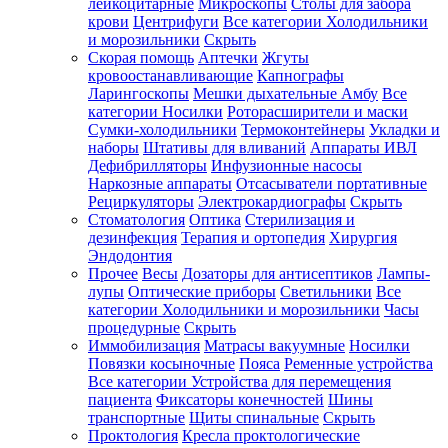
лейкоцитарные
Микроскопы
Столы для забора
крови
Центрифуги
Все категории
Холодильники
и морозильники
Скрыть
Скорая помощь
Аптечки
Жгуты
кровоостанавливающие
Капнографы
Ларингоскопы
Мешки дыхательные Амбу
Все
категории
Носилки
Роторасширители и маски
Сумки-холодильники
Термоконтейнеры
Укладки и
наборы
Штативы для вливаний
Аппараты ИВЛ
Дефибрилляторы
Инфузионные насосы
Наркозные аппараты
Отсасыватели портативные
Рециркуляторы
Электрокардиографы
Скрыть
Стоматология
Оптика
Стерилизация и
дезинфекция
Терапия и ортопедия
Хирургия
Эндодонтия
Прочее
Весы
Дозаторы для антисептиков
Лампы-
лупы
Оптические приборы
Светильники
Все
категории
Холодильники и морозильники
Часы
процедурные
Скрыть
Иммобилизация
Матрасы вакуумные
Носилки
Повязки косыночные
Пояса
Ременные устройства
Все категории
Устройства для перемещения
пациента
Фиксаторы конечностей
Шины
транспортные
Щиты спинальные
Скрыть
Проктология
Кресла проктологические