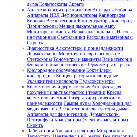
дыма
Кольпоскопы
Скрыть
Анестезиология и реанимация
Аппараты Боброва
Аппараты ИВЛ
Дефибрилляторы
Капнографы
Консоли
Все категории
Концентраторы кислорода
Ларингоскопы
Мешки дыхательные Амбу
Мониторы пациента
Наркозные аппараты
Насосы
инфузионные
Светильники
Расходные материалы
Скрыть
Диагностика
Алкотестеры и принадлежности
Дерматоскопы
Молоточки неврологические
Стетоскопы
Тонометры и манжеты
Все категории
Фонарики диагностические
Термометры
Скрыть
Кислородное оборудование
Коктейлеры
кислородные
Концентраторы кислородные
Увлажнители кислорода
Пульсоксиметры
Косметология и дерматология
Аппараты для
похудения и антивозрастной терапии
Кресла
косметологические
Лазеры хирургические и
принадлежности
Лампы-лупы
Холодильники для
медикаментов
Все категории
Эвакуаторы дыма
Аппараты для физиотерапии
Дерматоскопы
Центрифуги
Коагуляторы (электрокоагуляторы)
Скрыть
Лаборатория
Аквадистилляторы
Микроскопы
Термостаты
Центрифуги
PH-метры
Все категории