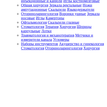
инъекционные и канюли
Иглы костномозговые
Общая хирургия
Зеркала ректальные
Ножи
ампутационные
Скальпели
Языкодержатели
Оториноларингология
Воронки ушные
Зеркала
носовые
Иглы
Камертоны
Офтальмология
Скальпели глазные
Стоматология
Терапия
Хирургия
Шприцы
карпульные
Лотки
Травматология и механотерапия
Метчики и
измерители канала
Угломеры
Наборы инструментов
Акушерство и гинекология
Стоматология
Оториноларингология
Хирургия