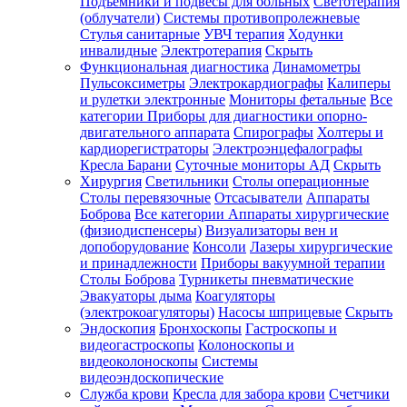
Подъемники и подвесы для больных
Светотерапия
(облучатели)
Системы противопролежневые
Стулья санитарные
УВЧ терапия
Ходунки
инвалидные
Электротерапия
Скрыть
Функциональная диагностика
Динамометры
Пульсоксиметры
Электрокардиографы
Калиперы
и рулетки электронные
Мониторы фетальные
Все
категории
Приборы для диагностики опорно-
двигательного аппарата
Спирографы
Холтеры и
кардиорегистраторы
Электроэнцефалографы
Кресла Барани
Суточные мониторы АД
Скрыть
Хирургия
Светильники
Столы операционные
Столы перевязочные
Отсасыватели
Аппараты
Боброва
Все категории
Аппараты хирургические
(физиодиспенсеры)
Визуализаторы вен и
допоборудование
Консоли
Лазеры хирургические
и принадлежности
Приборы вакуумной терапии
Столы Боброва
Турникеты пневматические
Эвакуаторы дыма
Коагуляторы
(электрокоагуляторы)
Насосы шприцевые
Скрыть
Эндоскопия
Бронхоскопы
Гастроскопы и
видеогастроскопы
Колоноскопы и
видеоколоноскопы
Системы
видеоэндоскопические
Служба крови
Кресла для забора крови
Счетчики