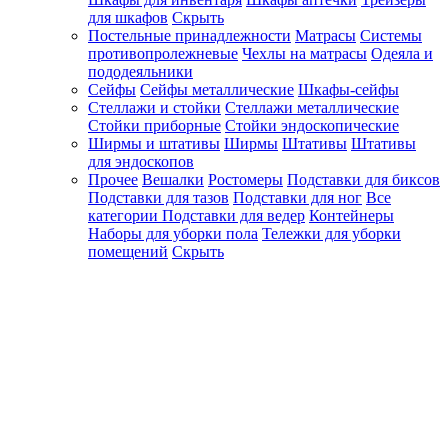
для шкафов
Скрыть
Постельные принадлежности
Матрасы
Системы
противопролежневые
Чехлы на матрасы
Одеяла и
пододеяльники
Сейфы
Сейфы металлические
Шкафы-сейфы
Стеллажи и стойки
Стеллажи металлические
Стойки приборные
Стойки эндоскопические
Ширмы и штативы
Ширмы
Штативы
Штативы
для эндоскопов
Прочее
Вешалки
Ростомеры
Подставки для биксов
Подставки для тазов
Подставки для ног
Все
категории
Подставки для ведер
Контейнеры
Наборы для уборки пола
Тележки для уборки
помещений
Скрыть