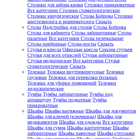
Столики для забора крови
Столики прикроватные
Все категории
Столики стоматологические
Столики хирургические
Столы Боброва
Столики
анестезиолога и реаниматолога
Скрыть
Столы
Надстройки для столов
Столы Боброва
Столы для кабинета
Столы лабораторные
Столы
палатные
Все категории
Столы пеленальные
Столы приборные
Столы-посты
Скрыть
Стулья и кресла
Офисные кресла
Секции стульев
Стулья для всех отраслей
Стулья лабораторные
Стулья медицинские
Все категории
Стулья
стоматологические
Скрыть
Тележки
Тележки внутрикорпусные
Тележки
грузовые
Тележки для перевозки больных
Тележки для уборки помещений
Тележки
эндоскопические
Тумбы
Тумбы лабораторные
Тумбы под
аппаратуру
Тумбы подкатные
Тумбы
прикроватные
Шкафы
Шкафы вытяжные
Шкафы для документов
Шкафы для ключей (ключницы)
Шкафы для
медикаментов
Шкафы для одежды
Все категории
Шкафы для сумок
Шкафы картотечные
Шкафы
лабораторные
Шкафы навесные
Шкафы-стеллажи
Шкафы для инвентаря
Шкафы аптечки
Трейзеры