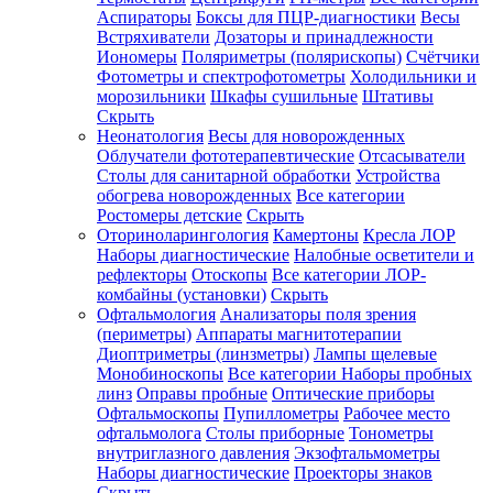
Аспираторы
Боксы для ПЦР-диагностики
Весы
Встряхиватели
Дозаторы и принадлежности
Иономеры
Поляриметры (полярископы)
Счётчики
Фотометры и спектрофотометры
Холодильники и
морозильники
Шкафы сушильные
Штативы
Скрыть
Неонатология
Весы для новорожденных
Облучатели фототерапевтические
Отсасыватели
Столы для санитарной обработки
Устройства
обогрева новорожденных
Все категории
Ростомеры детские
Скрыть
Оториноларингология
Камертоны
Кресла ЛОР
Наборы диагностические
Налобные осветители и
рефлекторы
Отоскопы
Все категории
ЛОР-
комбайны (установки)
Скрыть
Офтальмология
Анализаторы поля зрения
(периметры)
Аппараты магнитотерапии
Диоптриметры (линзметры)
Лампы щелевые
Монобиноскопы
Все категории
Наборы пробных
линз
Оправы пробные
Оптические приборы
Офтальмоскопы
Пупиллометры
Рабочее место
офтальмолога
Столы приборные
Тонометры
внутриглазного давления
Экзофтальмометры
Наборы диагностические
Проекторы знаков
Скрыть