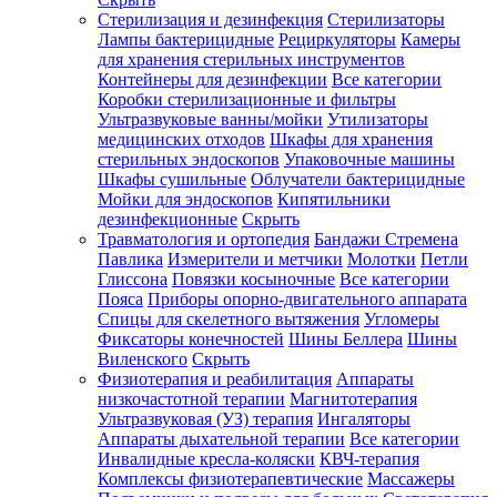
Стерилизация и дезинфекция
Стерилизаторы
Лампы бактерицидные
Рециркуляторы
Камеры
для хранения стерильных инструментов
Контейнеры для дезинфекции
Все категории
Коробки стерилизационные и фильтры
Ультразвуковые ванны/мойки
Утилизаторы
медицинских отходов
Шкафы для хранения
стерильных эндоскопов
Упаковочные машины
Шкафы сушильные
Облучатели бактерицидные
Мойки для эндоскопов
Кипятильники
дезинфекционные
Скрыть
Травматология и ортопедия
Бандажи Стремена
Павлика
Измерители и метчики
Молотки
Петли
Глиссона
Повязки косыночные
Все категории
Пояса
Приборы опорно-двигательного аппарата
Спицы для скелетного вытяжения
Угломеры
Фиксаторы конечностей
Шины Беллера
Шины
Виленского
Скрыть
Физиотерапия и реабилитация
Аппараты
низкочастотной терапии
Магнитотерапия
Ультразвуковая (УЗ) терапия
Ингаляторы
Аппараты дыхательной терапии
Все категории
Инвалидные кресла-коляски
КВЧ-терапия
Комплексы физиотерапевтические
Массажеры