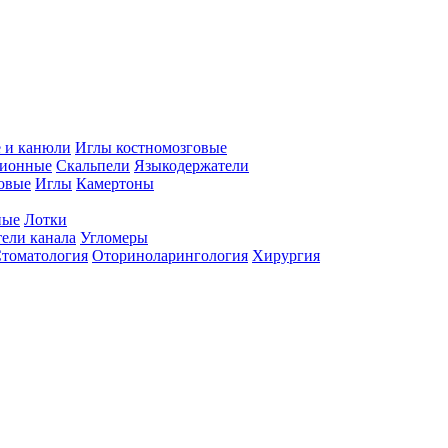
 и канюли
Иглы костномозговые
ционные
Скальпели
Языкодержатели
совые
Иглы
Камертоны
ные
Лотки
ели канала
Угломеры
томатология
Оториноларингология
Хирургия