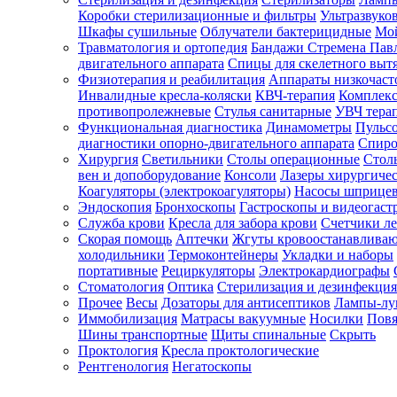
Коробки стерилизационные и фильтры
Ультразвуко
Шкафы сушильные
Облучатели бактерицидные
Мой
Травматология и ортопедия
Бандажи Стремена Пав
Зарегистрироваться
двигательного аппарата
Спицы для скелетного выт
Физиотерапия и реабилитация
Аппараты низкочаст
Инвалидные кресла-коляски
КВЧ-терапия
Комплекс
противопролежневые
Стулья санитарные
УВЧ тера
Функциональная диагностика
Динамометры
Пульс
Зачем
диагностики опорно-двигательного аппарата
Спиро
регистрироваться?
Хирургия
Светильники
Столы операционные
Стол
вен и допоборудование
Консоли
Лазеры хирургиче
Все
Коагуляторы (электрокоагуляторы)
Насосы шприце
покупки
Эндоскопия
Бронхоскопы
Гастроскопы и видеогаст
в
одном
Служба крови
Кресла для забора крови
Счетчики л
месте
Скорая помощь
Аптечки
Жгуты кровоостанавлива
Личный
холодильники
Термоконтейнеры
Укладки и наборы
менеджер
портативные
Рециркуляторы
Электрокардиографы
Стоматология
Оптика
Стерилизация и дезинфекция
Отслеживание
статуса
Прочее
Весы
Дозаторы для антисептиков
Лампы-л
заказа
Иммобилизация
Матрасы вакуумные
Носилки
Повя
Шины транспортные
Щиты спинальные
Скрыть
Проктология
Кресла проктологические
Рентгенология
Негатоскопы