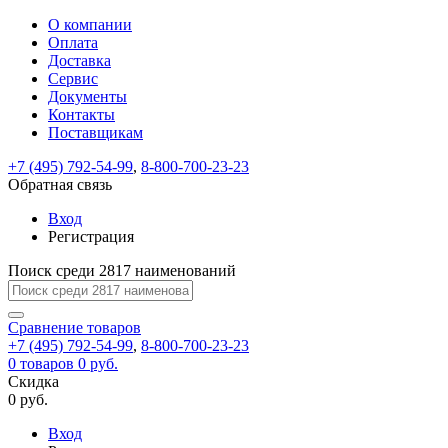
О компании
Восстановление
Обратная
Вход
Регистрация
Оплата
пароля
связь
На
Доставка
вашу
Сервис
почту
Только
Только
Документы
test@example.com
для
для
Ваше
Введите
Заполните
отправлена
Контакты
ИП
ИП
новый
Пароль
На
сообщение
ссылка.
форму.
и
и
Поставщикам
пароль
успешно
вашу
успешно
юр.
юр.
Перейдите
лиц
лиц
отправлено.
восстановлен
почту
+7 (495) 792-54-99
,
8-800-700-23-23
Мы
по
test@test.ru
ней
Обратная связь
отправим
для
отправлена
вам
завершения
Вход
ссылка.
регистрации.
ссылку
Регистрация
Войти
на
указанный
Поиск среди 2817 наименований
Перейдите
Сообщение
Ок
электронный
по
адрес,
ней
Сравнение
товаров
перейдя
для
+7 (495) 792-54-99
,
8-800-700-23-23
по
смены
Запомнить
Забыли
0
товаров
0 руб.
которой
пароля.
меня
пароль?
Скидка
Сменить
вы
0 руб.
сможете
пароль
Войти
Я принимаю условия
задать
Вход
пользовательского