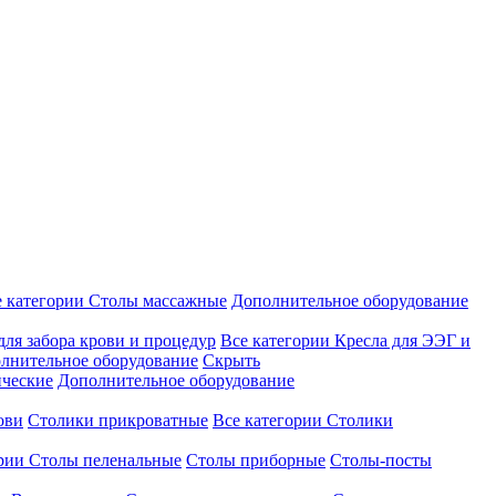
е категории
Столы массажные
Дополнительное оборудование
для забора крови и процедур
Все категории
Кресла для ЭЭГ и
лнительное оборудование
Скрыть
ические
Дополнительное оборудование
ови
Столики прикроватные
Все категории
Столики
ории
Столы пеленальные
Столы приборные
Столы-посты