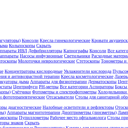
агуляторы)
Консоли
Кресла гинекологические
Кровати акушерск
дыма
Кольпоскопы
Скрыть
ппараты ИВЛ
Дефибрилляторы
Капнографы
Консоли
Все катег
 аппараты
Насосы инфузионные
Светильники
Расходные матери
атоскопы
Молоточки неврологические
Стетоскопы
Тонометры и
ые
Концентраторы кислородные
Увлажнители кислорода
Пульсо
ния и антивозрастной терапии
Кресла косметологические
Лазер
акуаторы дыма
Аппараты для физиотерапии
Дерматоскопы
Цент
остаты
Центрифуги
PH-метры
Все категории
Аспираторы
Боксы
копы)
Счётчики
Фотометры и спектрофотометры
Холодильники 
и фототерапевтические
Отсасыватели
Столы для санитарной обр
оры диагностические
Налобные осветители и рефлекторы
Отоск
ры)
Аппараты магнитотерапии
Диоптриметры (линзметры)
Ламп
ьмоскопы
Пупиллометры
Рабочее место офтальмолога
Столы пр
торы знаков
Скрыть
 бактерицидные
Рециркуляторы
Камеры для хранения стериль