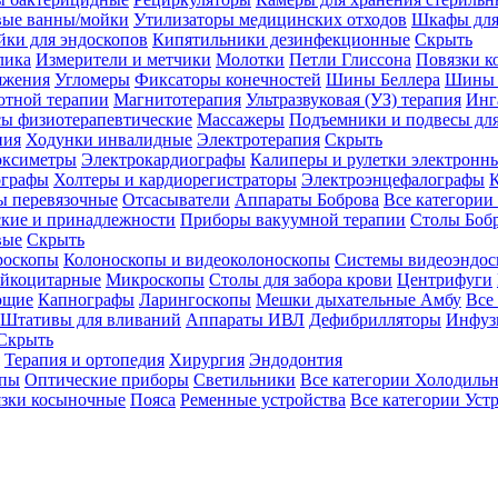
вые ванны/мойки
Утилизаторы медицинских отходов
Шкафы для
ки для эндоскопов
Кипятильники дезинфекционные
Скрыть
лика
Измерители и метчики
Молотки
Петли Глиссона
Повязки к
яжения
Угломеры
Фиксаторы конечностей
Шины Беллера
Шины 
отной терапии
Магнитотерапия
Ультразвуковая (УЗ) терапия
Инг
ы физиотерапевтические
Массажеры
Подъемники и подвесы дл
пия
Ходунки инвалидные
Электротерапия
Скрыть
оксиметры
Электрокардиографы
Калиперы и рулетки электронн
графы
Холтеры и кардиорегистраторы
Электроэнцефалографы
К
ы перевязочные
Отсасыватели
Аппараты Боброва
Все категории
ские и принадлежности
Приборы вакуумной терапии
Столы Боб
вые
Скрыть
роскопы
Колоноскопы и видеоколоноскопы
Системы видеоэндос
ейкоцитарные
Микроскопы
Столы для забора крови
Центрифуги
ющие
Капнографы
Ларингоскопы
Мешки дыхательные Амбу
Все
Штативы для вливаний
Аппараты ИВЛ
Дефибрилляторы
Инфуз
Скрыть
Терапия и ортопедия
Хирургия
Эндодонтия
упы
Оптические приборы
Светильники
Все категории
Холодильн
зки косыночные
Пояса
Ременные устройства
Все категории
Уст