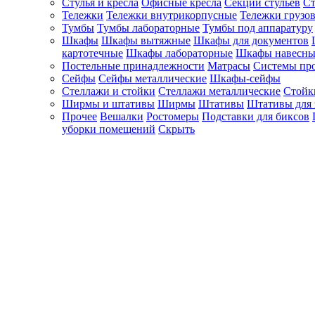
Стулья и кресла
Офисные кресла
Секции стульев
Ст
Тележки
Тележки внутрикорпусные
Тележки грузо
Тумбы
Тумбы лабораторные
Тумбы под аппаратуру
Шкафы
Шкафы вытяжные
Шкафы для документов
картотечные
Шкафы лабораторные
Шкафы навесны
Постельные принадлежности
Матрасы
Системы пр
Сейфы
Сейфы металлические
Шкафы-сейфы
Стеллажи и стойки
Стеллажи металлические
Стойк
Ширмы и штативы
Ширмы
Штативы
Штативы для 
Прочее
Вешалки
Ростомеры
Подставки для биксов
уборки помещений
Скрыть