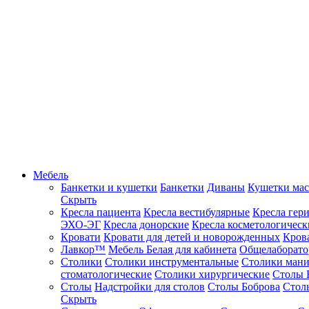
Мебель
Банкетки и кушетки
Банкетки
Диваны
Кушетки ма
Скрыть
Кресла пациента
Кресла вестибулярные
Кресла гер
ЭХО-ЭГ
Кресла донорские
Кресла косметологическ
Кровати
Кровати для детей и новорожденных
Кров
Лавкор™
Мебель Белая для кабинета
Общелаборато
Столики
Столики инструментальные
Столики ман
стоматологические
Столики хирургические
Столы 
Столы
Надстройки для столов
Столы Боброва
Стол
Скрыть