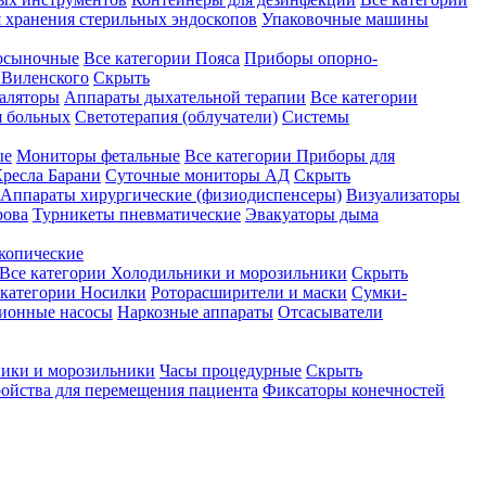
 хранения стерильных эндоскопов
Упаковочные машины
осыночные
Все категории
Пояса
Приборы опорно-
Виленского
Скрыть
аляторы
Аппараты дыхательной терапии
Все категории
я больных
Светотерапия (облучатели)
Системы
ые
Мониторы фетальные
Все категории
Приборы для
ресла Барани
Суточные мониторы АД
Скрыть
Аппараты хирургические (физиодиспенсеры)
Визуализаторы
рова
Турникеты пневматические
Эвакуаторы дыма
копические
Все категории
Холодильники и морозильники
Скрыть
 категории
Носилки
Роторасширители и маски
Сумки-
ионные насосы
Наркозные аппараты
Отсасыватели
ики и морозильники
Часы процедурные
Скрыть
ройства для перемещения пациента
Фиксаторы конечностей