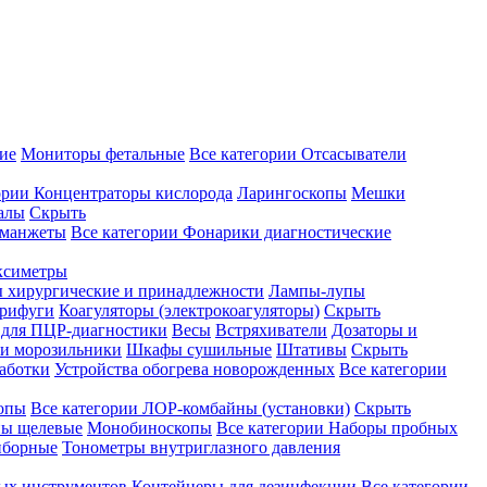
ие
Мониторы фетальные
Все категории
Отсасыватели
ории
Концентраторы кислорода
Ларингоскопы
Мешки
алы
Скрыть
 манжеты
Все категории
Фонарики диагностические
ксиметры
ы хирургические и принадлежности
Лампы-лупы
рифуги
Коагуляторы (электрокоагуляторы)
Скрыть
 для ПЦР-диагностики
Весы
Встряхиватели
Дозаторы и
и морозильники
Шкафы сушильные
Штативы
Скрыть
аботки
Устройства обогрева новорожденных
Все категории
опы
Все категории
ЛОР-комбайны (установки)
Скрыть
ы щелевые
Монобиноскопы
Все категории
Наборы пробных
иборные
Тонометры внутриглазного давления
ных инструментов
Контейнеры для дезинфекции
Все категории