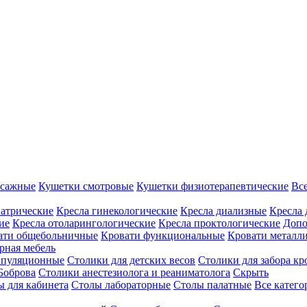
ссажные
Кушетки смотровые
Кушетки физиотерапевтические
Вс
иатрические
Кресла гинекологические
Кресла диализные
Кресла 
ие
Кресла отоларингологические
Кресла проктологические
Допо
ати общебольничные
Кровати функциональные
Кровати металл
рная мебель
ипуляционные
Столики для детских весов
Столики для забора кр
Боброва
Столики анестезиолога и реаниматолога
Скрыть
ы для кабинета
Столы лабораторные
Столы палатные
Все катег