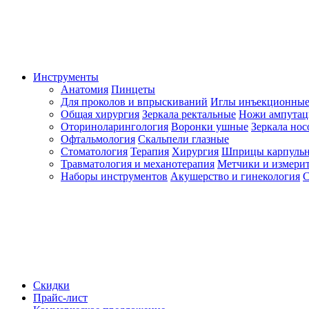
Инструменты
Анатомия
Пинцеты
Для проколов и впрыскиваний
Иглы инъекционные
Общая хирургия
Зеркала ректальные
Ножи ампута
Оториноларингология
Воронки ушные
Зеркала но
Офтальмология
Скальпели глазные
Стоматология
Терапия
Хирургия
Шприцы карпуль
Травматология и механотерапия
Метчики и измерит
Наборы инструментов
Акушерство и гинекология
С
Скидки
Прайс-лист