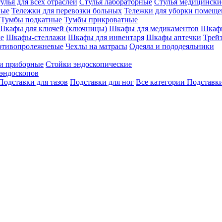
улья для всех отраслей
Стулья лабораторные
Стулья медицински
вые
Тележки для перевозки больных
Тележки для уборки помещ
Тумбы подкатные
Тумбы прикроватные
Шкафы для ключей (ключницы)
Шкафы для медикаментов
Шкафы
е
Шкафы-стеллажи
Шкафы для инвентаря
Шкафы аптечки
Трей
отивопролежневые
Чехлы на матрасы
Одеяла и пододеяльники
и приборные
Стойки эндоскопические
эндоскопов
Подставки для тазов
Подставки для ног
Все категории
Подставки