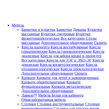
Мебель
Банкетки и кушетки
Банкетки
Диваны
Кушетки
массажные
Кушетки смотровые
Кушетки
физиотерапевтические
Все категории
Столы
массажные
Дополнительное оборудование
Скрыть
Кресла пациента
Кресла вестибулярные
Кресла
гериатрические
Кресла гинекологические
Кресла
диализные
Кресла для забора крови и процедур
Все категории
Кресла для ЭЭГ и ЭХО-ЭГ
Кресла
донорские
Кресла косметологические
Кресла
отоларингологические
Кресла проктологические
Дополнительное оборудование
Скрыть
Кровати
Кровати для детей и новорожденных
Кровати общебольничные
Кровати
функциональные
Кровати металлические
Дополнительное оборудование
Лавкор™
Мебель Белая для кабинета
Общелабораторная мебель
Столики
Столики инструментальные
Столики
манипуляционные
Столики для детских весов