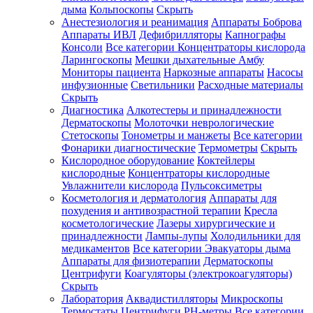
дыма
Кольпоскопы
Скрыть
Анестезиология и реанимация
Аппараты Боброва
Аппараты ИВЛ
Дефибрилляторы
Капнографы
Консоли
Все категории
Концентраторы кислорода
Ларингоскопы
Мешки дыхательные Амбу
Мониторы пациента
Наркозные аппараты
Насосы
инфузионные
Светильники
Расходные материалы
Скрыть
Диагностика
Алкотестеры и принадлежности
Дерматоскопы
Молоточки неврологические
Стетоскопы
Тонометры и манжеты
Все категории
Фонарики диагностические
Термометры
Скрыть
Кислородное оборудование
Коктейлеры
кислородные
Концентраторы кислородные
Увлажнители кислорода
Пульсоксиметры
Косметология и дерматология
Аппараты для
похудения и антивозрастной терапии
Кресла
косметологические
Лазеры хирургические и
принадлежности
Лампы-лупы
Холодильники для
медикаментов
Все категории
Эвакуаторы дыма
Аппараты для физиотерапии
Дерматоскопы
Центрифуги
Коагуляторы (электрокоагуляторы)
Скрыть
Лаборатория
Аквадистилляторы
Микроскопы
Термостаты
Центрифуги
PH-метры
Все категории