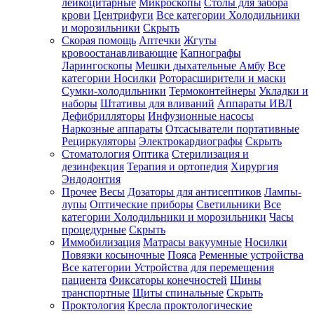
лейкоцитарные
Микроскопы
Столы для забора
крови
Центрифуги
Все категории
Холодильники
и морозильники
Скрыть
Скорая помощь
Аптечки
Жгуты
кровоостанавливающие
Капнографы
Ларингоскопы
Мешки дыхательные Амбу
Все
категории
Носилки
Роторасширители и маски
Сумки-холодильники
Термоконтейнеры
Укладки и
наборы
Штативы для вливаний
Аппараты ИВЛ
Дефибрилляторы
Инфузионные насосы
Наркозные аппараты
Отсасыватели портативные
Рециркуляторы
Электрокардиографы
Скрыть
Стоматология
Оптика
Стерилизация и
дезинфекция
Терапия и ортопедия
Хирургия
Эндодонтия
Прочее
Весы
Дозаторы для антисептиков
Лампы-
лупы
Оптические приборы
Светильники
Все
категории
Холодильники и морозильники
Часы
процедурные
Скрыть
Иммобилизация
Матрасы вакуумные
Носилки
Повязки косыночные
Пояса
Ременные устройства
Все категории
Устройства для перемещения
пациента
Фиксаторы конечностей
Шины
транспортные
Щиты спинальные
Скрыть
Проктология
Кресла проктологические