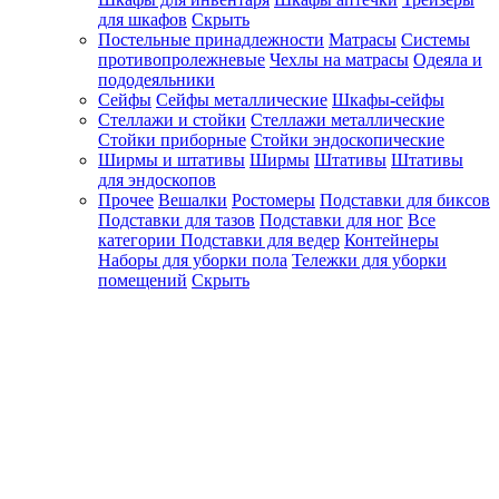
для шкафов
Скрыть
Постельные принадлежности
Матрасы
Системы
противопролежневые
Чехлы на матрасы
Одеяла и
пододеяльники
Сейфы
Сейфы металлические
Шкафы-сейфы
Стеллажи и стойки
Стеллажи металлические
Стойки приборные
Стойки эндоскопические
Ширмы и штативы
Ширмы
Штативы
Штативы
для эндоскопов
Прочее
Вешалки
Ростомеры
Подставки для биксов
Подставки для тазов
Подставки для ног
Все
категории
Подставки для ведер
Контейнеры
Наборы для уборки пола
Тележки для уборки
помещений
Скрыть