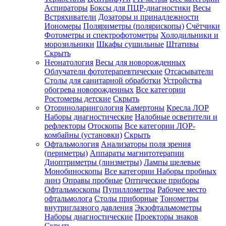
Аспираторы
Боксы для ПЦР-диагностики
Весы
Встряхиватели
Дозаторы и принадлежности
Иономеры
Поляриметры (полярископы)
Счётчики
Фотометры и спектрофотометры
Холодильники и
морозильники
Шкафы сушильные
Штативы
Скрыть
Неонатология
Весы для новорожденных
Облучатели фототерапевтические
Отсасыватели
Столы для санитарной обработки
Устройства
обогрева новорожденных
Все категории
Ростомеры детские
Скрыть
Оториноларингология
Камертоны
Кресла ЛОР
Наборы диагностические
Налобные осветители и
рефлекторы
Отоскопы
Все категории
ЛОР-
комбайны (установки)
Скрыть
Офтальмология
Анализаторы поля зрения
(периметры)
Аппараты магнитотерапии
Диоптриметры (линзметры)
Лампы щелевые
Монобиноскопы
Все категории
Наборы пробных
линз
Оправы пробные
Оптические приборы
Офтальмоскопы
Пупиллометры
Рабочее место
офтальмолога
Столы приборные
Тонометры
внутриглазного давления
Экзофтальмометры
Наборы диагностические
Проекторы знаков
Скрыть