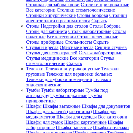
Столики для забора крови
Столики прикроватные
Все категории
Столики стоматологические
Столики хирургические
Столы Боброва
Столики
анестезиолога и реаниматолога
Скрыть
Столы
Надстройки для столов
Столы Боброва
Столы для кабинета
Столы лабораторные
Столы
палатные
Все категории
Столы пеленальные
Столы приборные
Столы-посты
Скрыть
Стулья и кресла
Офисные кресла
Секции стульев
Стулья для всех отраслей
Стулья лабораторные
Стулья медицинские
Все категории
Стулья
стоматологические
Скрыть
Тележки
Тележки внутрикорпусные
Тележки
грузовые
Тележки для перевозки больных
Тележки для уборки помещений
Тележки
эндоскопические
Тумбы
Тумбы лабораторные
Тумбы под
аппаратуру
Тумбы подкатные
Тумбы
прикроватные
Шкафы
Шкафы вытяжные
Шкафы для документов
Шкафы для ключей (ключницы)
Шкафы для
медикаментов
Шкафы для одежды
Все категории
Шкафы для сумок
Шкафы картотечные
Шкафы
лабораторные
Шкафы навесные
Шкафы-стеллажи
Шкафы для инвентаря
Шкафы аптечки
Трейзеры