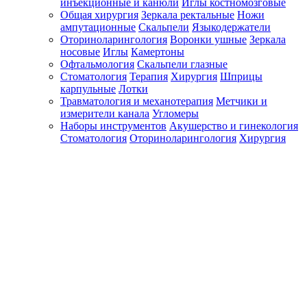
инъекционные и канюли
Иглы костномозговые
Общая хирургия
Зеркала ректальные
Ножи
ампутационные
Скальпели
Языкодержатели
Оториноларингология
Воронки ушные
Зеркала
носовые
Иглы
Камертоны
Офтальмология
Скальпели глазные
Стоматология
Терапия
Хирургия
Шприцы
карпульные
Лотки
Травматология и механотерапия
Метчики и
измерители канала
Угломеры
Наборы инструментов
Акушерство и гинекология
Стоматология
Оториноларингология
Хирургия