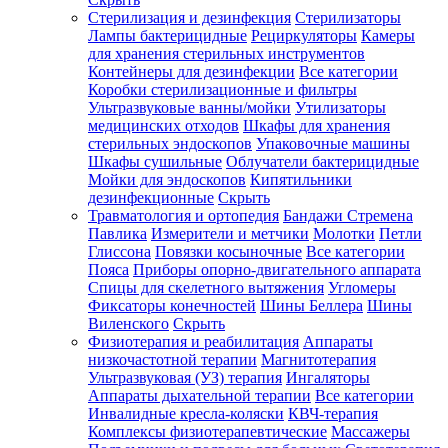
Стерилизация и дезинфекция
Стерилизаторы
Лампы бактерицидные
Рециркуляторы
Камеры
для хранения стерильных инструментов
Контейнеры для дезинфекции
Все категории
Коробки стерилизационные и фильтры
Ультразвуковые ванны/мойки
Утилизаторы
медицинских отходов
Шкафы для хранения
стерильных эндоскопов
Упаковочные машины
Шкафы сушильные
Облучатели бактерицидные
Мойки для эндоскопов
Кипятильники
дезинфекционные
Скрыть
Травматология и ортопедия
Бандажи Стремена
Павлика
Измерители и метчики
Молотки
Петли
Глиссона
Повязки косыночные
Все категории
Пояса
Приборы опорно-двигательного аппарата
Спицы для скелетного вытяжения
Угломеры
Фиксаторы конечностей
Шины Беллера
Шины
Виленского
Скрыть
Физиотерапия и реабилитация
Аппараты
низкочастотной терапии
Магнитотерапия
Ультразвуковая (УЗ) терапия
Ингаляторы
Аппараты дыхательной терапии
Все категории
Инвалидные кресла-коляски
КВЧ-терапия
Комплексы физиотерапевтические
Массажеры