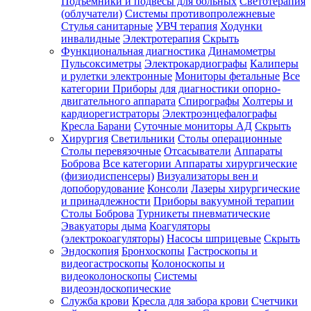
Подъемники и подвесы для больных
Светотерапия
(облучатели)
Системы противопролежневые
Стулья санитарные
УВЧ терапия
Ходунки
инвалидные
Электротерапия
Скрыть
Функциональная диагностика
Динамометры
Пульсоксиметры
Электрокардиографы
Калиперы
и рулетки электронные
Мониторы фетальные
Все
категории
Приборы для диагностики опорно-
двигательного аппарата
Спирографы
Холтеры и
кардиорегистраторы
Электроэнцефалографы
Кресла Барани
Суточные мониторы АД
Скрыть
Хирургия
Светильники
Столы операционные
Столы перевязочные
Отсасыватели
Аппараты
Боброва
Все категории
Аппараты хирургические
(физиодиспенсеры)
Визуализаторы вен и
допоборудование
Консоли
Лазеры хирургические
и принадлежности
Приборы вакуумной терапии
Столы Боброва
Турникеты пневматические
Эвакуаторы дыма
Коагуляторы
(электрокоагуляторы)
Насосы шприцевые
Скрыть
Эндоскопия
Бронхоскопы
Гастроскопы и
видеогастроскопы
Колоноскопы и
видеоколоноскопы
Системы
видеоэндоскопические
Служба крови
Кресла для забора крови
Счетчики