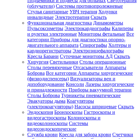
Подъемники и подвесы для больных
Светотерапия
(облучатели)
Системы противопролежневые
Стулья санитарные
УВЧ терапия
Ходунки
инвалидные
Электротерапия
Скрыть
Функциональная диагностика
Динамометры
Пульсоксиметры
Электрокардиографы
Калиперы
и рулетки электронные
Мониторы фетальные
Все
категории
Приборы для диагностики опорно-
двигательного аппарата
Спирографы
Холтеры и
кардиорегистраторы
Электроэнцефалографы
Кресла Барани
Суточные мониторы АД
Скрыть
Хирургия
Светильники
Столы операционные
Столы перевязочные
Отсасыватели
Аппараты
Боброва
Все категории
Аппараты хирургические
(физиодиспенсеры)
Визуализаторы вен и
допоборудование
Консоли
Лазеры хирургические
и принадлежности
Приборы вакуумной терапии
Столы Боброва
Турникеты пневматические
Эвакуаторы дыма
Коагуляторы
(электрокоагуляторы)
Насосы шприцевые
Скрыть
Эндоскопия
Бронхоскопы
Гастроскопы и
видеогастроскопы
Колоноскопы и
видеоколоноскопы
Системы
видеоэндоскопические
Служба крови
Кресла для забора крови
Счетчики