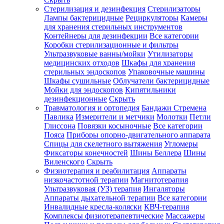
Стерилизация и дезинфекция
Стерилизаторы
Лампы бактерицидные
Рециркуляторы
Камеры
для хранения стерильных инструментов
Контейнеры для дезинфекции
Все категории
Коробки стерилизационные и фильтры
Ультразвуковые ванны/мойки
Утилизаторы
медицинских отходов
Шкафы для хранения
стерильных эндоскопов
Упаковочные машины
Шкафы сушильные
Облучатели бактерицидные
Мойки для эндоскопов
Кипятильники
дезинфекционные
Скрыть
Травматология и ортопедия
Бандажи Стремена
Павлика
Измерители и метчики
Молотки
Петли
Глиссона
Повязки косыночные
Все категории
Пояса
Приборы опорно-двигательного аппарата
Спицы для скелетного вытяжения
Угломеры
Фиксаторы конечностей
Шины Беллера
Шины
Виленского
Скрыть
Физиотерапия и реабилитация
Аппараты
низкочастотной терапии
Магнитотерапия
Ультразвуковая (УЗ) терапия
Ингаляторы
Аппараты дыхательной терапии
Все категории
Инвалидные кресла-коляски
КВЧ-терапия
Комплексы физиотерапевтические
Массажеры