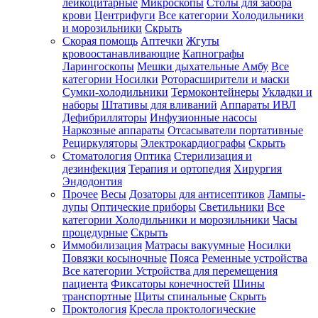
лейкоцитарные
Микроскопы
Столы для забора
крови
Центрифуги
Все категории
Холодильники
и морозильники
Скрыть
Скорая помощь
Аптечки
Жгуты
кровоостанавливающие
Капнографы
Ларингоскопы
Мешки дыхательные Амбу
Все
категории
Носилки
Роторасширители и маски
Сумки-холодильники
Термоконтейнеры
Укладки и
наборы
Штативы для вливаний
Аппараты ИВЛ
Дефибрилляторы
Инфузионные насосы
Наркозные аппараты
Отсасыватели портативные
Рециркуляторы
Электрокардиографы
Скрыть
Стоматология
Оптика
Стерилизация и
дезинфекция
Терапия и ортопедия
Хирургия
Эндодонтия
Прочее
Весы
Дозаторы для антисептиков
Лампы-
лупы
Оптические приборы
Светильники
Все
категории
Холодильники и морозильники
Часы
процедурные
Скрыть
Иммобилизация
Матрасы вакуумные
Носилки
Повязки косыночные
Пояса
Ременные устройства
Все категории
Устройства для перемещения
пациента
Фиксаторы конечностей
Шины
транспортные
Щиты спинальные
Скрыть
Проктология
Кресла проктологические