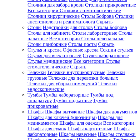
Столики для забора крови
Столики прикроватные
Все категории
Столики стоматологические
Столики хирургические
Столы Боброва
Столики
анестезиолога и реаниматолога
Скрыть
Столы
Надстройки для столов
Столы Боброва
Столы для кабинета
Столы лабораторные
Столы
палатные
Все категории
Столы пеленальные
Столы приборные
Столы-посты
Скрыть
Стулья и кресла
Офисные кресла
Секции стульев
Стулья для всех отраслей
Стулья лабораторные
Стулья медицинские
Все категории
Стулья
стоматологические
Скрыть
Тележки
Тележки внутрикорпусные
Тележки
грузовые
Тележки для перевозки больных
Тележки для уборки помещений
Тележки
эндоскопические
Тумбы
Тумбы лабораторные
Тумбы под
аппаратуру
Тумбы подкатные
Тумбы
прикроватные
Шкафы
Шкафы вытяжные
Шкафы для документов
Шкафы для ключей (ключницы)
Шкафы для
медикаментов
Шкафы для одежды
Все категории
Шкафы для сумок
Шкафы картотечные
Шкафы
лабораторные
Шкафы навесные
Шкафы-стеллажи
Шкафы для инвентаря
Шкафы аптечки
Трейзеры