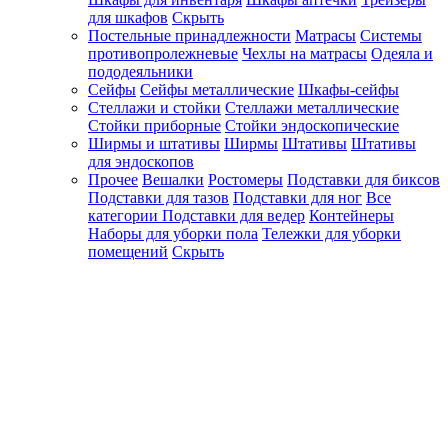
для шкафов
Скрыть
Постельные принадлежности
Матрасы
Системы
противопролежневые
Чехлы на матрасы
Одеяла и
пододеяльники
Сейфы
Сейфы металлические
Шкафы-сейфы
Стеллажи и стойки
Стеллажи металлические
Стойки приборные
Стойки эндоскопические
Ширмы и штативы
Ширмы
Штативы
Штативы
для эндоскопов
Прочее
Вешалки
Ростомеры
Подставки для биксов
Подставки для тазов
Подставки для ног
Все
категории
Подставки для ведер
Контейнеры
Наборы для уборки пола
Тележки для уборки
помещений
Скрыть