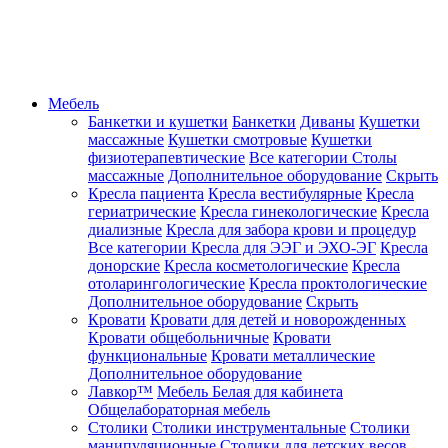
Мебель
Банкетки и кушетки
Банкетки
Диваны
Кушетки
массажные
Кушетки смотровые
Кушетки
физиотерапевтические
Все категории
Столы
массажные
Дополнительное оборудование
Скрыть
Кресла пациента
Кресла вестибулярные
Кресла
гериатрические
Кресла гинекологические
Кресла
диализные
Кресла для забора крови и процедур
Все категории
Кресла для ЭЭГ и ЭХО-ЭГ
Кресла
донорские
Кресла косметологические
Кресла
отоларингологические
Кресла проктологические
Дополнительное оборудование
Скрыть
Кровати
Кровати для детей и новорожденных
Кровати общебольничные
Кровати
функциональные
Кровати металлические
Дополнительное оборудование
Лавкор™
Мебель Белая для кабинета
Общелабораторная мебель
Столики
Столики инструментальные
Столики
манипуляционные
Столики для детских весов