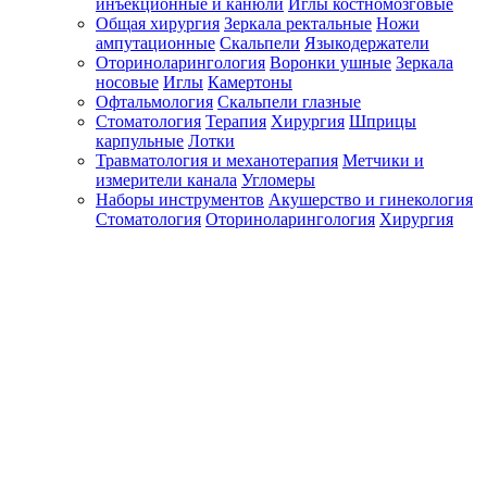
инъекционные и канюли
Иглы костномозговые
Общая хирургия
Зеркала ректальные
Ножи
ампутационные
Скальпели
Языкодержатели
Оториноларингология
Воронки ушные
Зеркала
носовые
Иглы
Камертоны
Офтальмология
Скальпели глазные
Стоматология
Терапия
Хирургия
Шприцы
карпульные
Лотки
Травматология и механотерапия
Метчики и
измерители канала
Угломеры
Наборы инструментов
Акушерство и гинекология
Стоматология
Оториноларингология
Хирургия