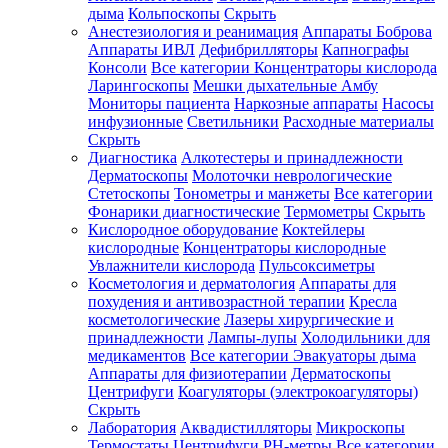
дыма
Кольпоскопы
Скрыть
Анестезиология и реанимация
Аппараты Боброва
Аппараты ИВЛ
Дефибрилляторы
Капнографы
Консоли
Все категории
Концентраторы кислорода
Ларингоскопы
Мешки дыхательные Амбу
Мониторы пациента
Наркозные аппараты
Насосы
инфузионные
Светильники
Расходные материалы
Скрыть
Диагностика
Алкотестеры и принадлежности
Дерматоскопы
Молоточки неврологические
Стетоскопы
Тонометры и манжеты
Все категории
Фонарики диагностические
Термометры
Скрыть
Кислородное оборудование
Коктейлеры
кислородные
Концентраторы кислородные
Увлажнители кислорода
Пульсоксиметры
Косметология и дерматология
Аппараты для
похудения и антивозрастной терапии
Кресла
косметологические
Лазеры хирургические и
принадлежности
Лампы-лупы
Холодильники для
медикаментов
Все категории
Эвакуаторы дыма
Аппараты для физиотерапии
Дерматоскопы
Центрифуги
Коагуляторы (электрокоагуляторы)
Скрыть
Лаборатория
Аквадистилляторы
Микроскопы
Термостаты
Центрифуги
PH-метры
Все категории