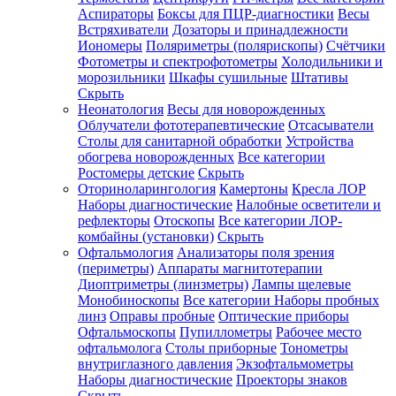
Аспираторы
Боксы для ПЦР-диагностики
Весы
Встряхиватели
Дозаторы и принадлежности
Иономеры
Поляриметры (полярископы)
Счётчики
Фотометры и спектрофотометры
Холодильники и
морозильники
Шкафы сушильные
Штативы
Скрыть
Неонатология
Весы для новорожденных
Облучатели фототерапевтические
Отсасыватели
Столы для санитарной обработки
Устройства
обогрева новорожденных
Все категории
Ростомеры детские
Скрыть
Оториноларингология
Камертоны
Кресла ЛОР
Наборы диагностические
Налобные осветители и
рефлекторы
Отоскопы
Все категории
ЛОР-
комбайны (установки)
Скрыть
Офтальмология
Анализаторы поля зрения
(периметры)
Аппараты магнитотерапии
Диоптриметры (линзметры)
Лампы щелевые
Монобиноскопы
Все категории
Наборы пробных
линз
Оправы пробные
Оптические приборы
Офтальмоскопы
Пупиллометры
Рабочее место
офтальмолога
Столы приборные
Тонометры
внутриглазного давления
Экзофтальмометры
Наборы диагностические
Проекторы знаков
Скрыть