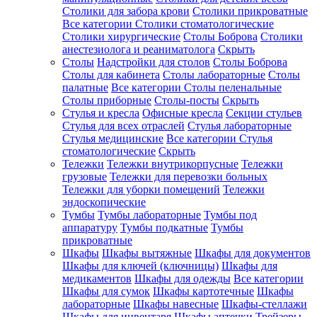
Столики для забора крови
Столики прикроватные
Все категории
Столики стоматологические
Столики хирургические
Столы Боброва
Столики
анестезиолога и реаниматолога
Скрыть
Столы
Надстройки для столов
Столы Боброва
Столы для кабинета
Столы лабораторные
Столы
палатные
Все категории
Столы пеленальные
Столы приборные
Столы-посты
Скрыть
Стулья и кресла
Офисные кресла
Секции стульев
Стулья для всех отраслей
Стулья лабораторные
Стулья медицинские
Все категории
Стулья
стоматологические
Скрыть
Тележки
Тележки внутрикорпусные
Тележки
грузовые
Тележки для перевозки больных
Тележки для уборки помещений
Тележки
эндоскопические
Тумбы
Тумбы лабораторные
Тумбы под
аппаратуру
Тумбы подкатные
Тумбы
прикроватные
Шкафы
Шкафы вытяжные
Шкафы для документов
Шкафы для ключей (ключницы)
Шкафы для
медикаментов
Шкафы для одежды
Все категории
Шкафы для сумок
Шкафы картотечные
Шкафы
лабораторные
Шкафы навесные
Шкафы-стеллажи
Шкафы для инвентаря
Шкафы аптечки
Трейзеры