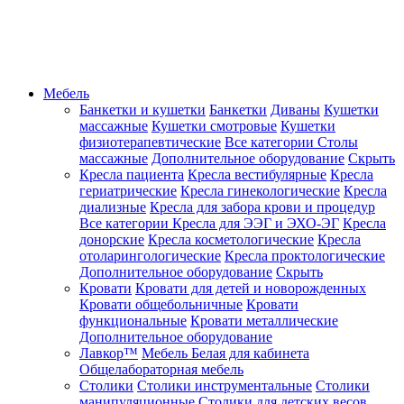
Мебель
Банкетки и кушетки
Банкетки
Диваны
Кушетки
массажные
Кушетки смотровые
Кушетки
физиотерапевтические
Все категории
Столы
массажные
Дополнительное оборудование
Скрыть
Кресла пациента
Кресла вестибулярные
Кресла
гериатрические
Кресла гинекологические
Кресла
диализные
Кресла для забора крови и процедур
Все категории
Кресла для ЭЭГ и ЭХО-ЭГ
Кресла
донорские
Кресла косметологические
Кресла
отоларингологические
Кресла проктологические
Дополнительное оборудование
Скрыть
Кровати
Кровати для детей и новорожденных
Кровати общебольничные
Кровати
функциональные
Кровати металлические
Дополнительное оборудование
Лавкор™
Мебель Белая для кабинета
Общелабораторная мебель
Столики
Столики инструментальные
Столики
манипуляционные
Столики для детских весов