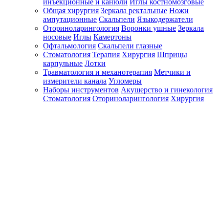
инъекционные и канюли
Иглы костномозговые
Общая хирургия
Зеркала ректальные
Ножи
ампутационные
Скальпели
Языкодержатели
Оториноларингология
Воронки ушные
Зеркала
носовые
Иглы
Камертоны
Офтальмология
Скальпели глазные
Стоматология
Терапия
Хирургия
Шприцы
карпульные
Лотки
Травматология и механотерапия
Метчики и
измерители канала
Угломеры
Наборы инструментов
Акушерство и гинекология
Стоматология
Оториноларингология
Хирургия