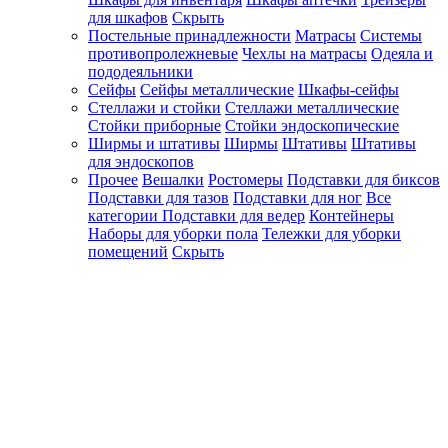
для шкафов
Скрыть
Постельные принадлежности
Матрасы
Системы
противопролежневые
Чехлы на матрасы
Одеяла и
пододеяльники
Сейфы
Сейфы металлические
Шкафы-сейфы
Стеллажи и стойки
Стеллажи металлические
Стойки приборные
Стойки эндоскопические
Ширмы и штативы
Ширмы
Штативы
Штативы
для эндоскопов
Прочее
Вешалки
Ростомеры
Подставки для биксов
Подставки для тазов
Подставки для ног
Все
категории
Подставки для ведер
Контейнеры
Наборы для уборки пола
Тележки для уборки
помещений
Скрыть