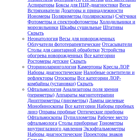
Аспираторы
Боксы для ПЦР-диагностики
Весы
Встряхиватели
Дозаторы и принадлежности
Иономеры
Поляриметры (полярископы)
Счётчики
Фотометры и спектрофотометры
Холодильники и
морозильники
Шкафы сушильные
Штативы
Скрыть
Неонатология
Весы для новорожденных
Облучатели фототерапевтические
Отсасыватели
Столы для санитарной обработки
Устройства
обогрева новорожденных
Все категории
Ростомеры детские
Скрыть
Оториноларингология
Камертоны
Кресла ЛОР
Наборы диагностические
Налобные осветители и
рефлекторы
Отоскопы
Все категории
ЛОР-
комбайны (установки)
Скрыть
Офтальмология
Анализаторы поля зрения
(периметры)
Аппараты магнитотерапии
Диоптриметры (линзметры)
Лампы щелевые
Монобиноскопы
Все категории
Наборы пробных
линз
Оправы пробные
Оптические приборы
Офтальмоскопы
Пупиллометры
Рабочее место
офтальмолога
Столы приборные
Тонометры
внутриглазного давления
Экзофтальмометры
Наборы диагностические
Проекторы знаков
Скрыть