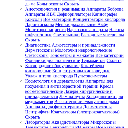
дыма
Кольпоскопы
Скрыть
Анестезиология и реанимация
Аппараты Боброва
Аппараты ИВЛ
Дефибрилляторы
Капнографы
Консоли
Все категории
Концентраторы кислорода
Ларингоскопы
Мешки дыхательные Амбу
Мониторы пациента
Наркозные аппараты
Насосы
инфузионные
Светильники
Расходные материалы
Скрыть
Диагностика
Алкотестеры и принадлежности
Дерматоскопы
Молоточки неврологические
Стетоскопы
Тонометры и манжеты
Все категории
Фонарики диагностические
Термометры
Скрыть
Кислородное оборудование
Коктейлеры
кислородные
Концентраторы кислородные
Увлажнители кислорода
Пульсоксиметры
Косметология и дерматология
Аппараты для
похудения и антивозрастной терапии
Кресла
косметологические
Лазеры хирургические и
принадлежности
Лампы-лупы
Холодильники для
медикаментов
Все категории
Эвакуаторы дыма
Аппараты для физиотерапии
Дерматоскопы
Центрифуги
Коагуляторы (электрокоагуляторы)
Скрыть
Лаборатория
Аквадистилляторы
Микроскопы
Термостаты
Центрифуги
PH-метры
Все категории