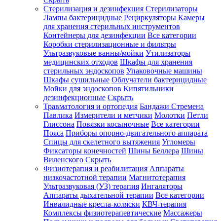
Стерилизация и дезинфекция
Стерилизаторы
Лампы бактерицидные
Рециркуляторы
Камеры
для хранения стерильных инструментов
Контейнеры для дезинфекции
Все категории
Коробки стерилизационные и фильтры
Ультразвуковые ванны/мойки
Утилизаторы
медицинских отходов
Шкафы для хранения
стерильных эндоскопов
Упаковочные машины
Шкафы сушильные
Облучатели бактерицидные
Мойки для эндоскопов
Кипятильники
дезинфекционные
Скрыть
Травматология и ортопедия
Бандажи Стремена
Павлика
Измерители и метчики
Молотки
Петли
Глиссона
Повязки косыночные
Все категории
Пояса
Приборы опорно-двигательного аппарата
Спицы для скелетного вытяжения
Угломеры
Фиксаторы конечностей
Шины Беллера
Шины
Виленского
Скрыть
Физиотерапия и реабилитация
Аппараты
низкочастотной терапии
Магнитотерапия
Ультразвуковая (УЗ) терапия
Ингаляторы
Аппараты дыхательной терапии
Все категории
Инвалидные кресла-коляски
КВЧ-терапия
Комплексы физиотерапевтические
Массажеры