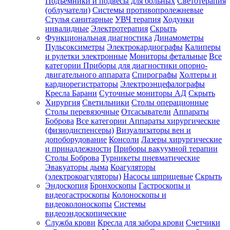
Подъемники и подвесы для больных
Светотерапия
(облучатели)
Системы противопролежневые
Стулья санитарные
УВЧ терапия
Ходунки
инвалидные
Электротерапия
Скрыть
Функциональная диагностика
Динамометры
Пульсоксиметры
Электрокардиографы
Калиперы
и рулетки электронные
Мониторы фетальные
Все
категории
Приборы для диагностики опорно-
двигательного аппарата
Спирографы
Холтеры и
кардиорегистраторы
Электроэнцефалографы
Кресла Барани
Суточные мониторы АД
Скрыть
Хирургия
Светильники
Столы операционные
Столы перевязочные
Отсасыватели
Аппараты
Боброва
Все категории
Аппараты хирургические
(физиодиспенсеры)
Визуализаторы вен и
допоборудование
Консоли
Лазеры хирургические
и принадлежности
Приборы вакуумной терапии
Столы Боброва
Турникеты пневматические
Эвакуаторы дыма
Коагуляторы
(электрокоагуляторы)
Насосы шприцевые
Скрыть
Эндоскопия
Бронхоскопы
Гастроскопы и
видеогастроскопы
Колоноскопы и
видеоколоноскопы
Системы
видеоэндоскопические
Служба крови
Кресла для забора крови
Счетчики