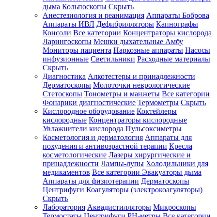
дыма
Кольпоскопы
Скрыть
Анестезиология и реанимация
Аппараты Боброва
Аппараты ИВЛ
Дефибрилляторы
Капнографы
Консоли
Все категории
Концентраторы кислорода
Ларингоскопы
Мешки дыхательные Амбу
Мониторы пациента
Наркозные аппараты
Насосы
инфузионные
Светильники
Расходные материалы
Скрыть
Диагностика
Алкотестеры и принадлежности
Дерматоскопы
Молоточки неврологические
Стетоскопы
Тонометры и манжеты
Все категории
Фонарики диагностические
Термометры
Скрыть
Кислородное оборудование
Коктейлеры
кислородные
Концентраторы кислородные
Увлажнители кислорода
Пульсоксиметры
Косметология и дерматология
Аппараты для
похудения и антивозрастной терапии
Кресла
косметологические
Лазеры хирургические и
принадлежности
Лампы-лупы
Холодильники для
медикаментов
Все категории
Эвакуаторы дыма
Аппараты для физиотерапии
Дерматоскопы
Центрифуги
Коагуляторы (электрокоагуляторы)
Скрыть
Лаборатория
Аквадистилляторы
Микроскопы
Термостаты
Центрифуги
PH-метры
Все категории