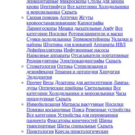
лейкоцитарные
Микроскопы
Столы для забора
крови
Центрифуги
Все категории
Холодильники
и морозильники
Скрыть
Скорая помощь
Аптечки
Жгуты
кровоостанавливающие
Капнографы
Ларингоскопы
Мешки дыхательные Амбу
Все
категории
Носилки
Роторасширители и маски
Сумки-холодильники
Термоконтейнеры
Укладки и
наборы
Штативы для вливаний
Аппараты ИВЛ
Дефибрилляторы
Инфузионные насосы
Наркозные аппараты
Отсасыватели портативные
Рециркуляторы
Электрокардиографы
Скрыть
Стоматология
Оптика
Стерилизация и
дезинфекция
Терапия и ортопедия
Хирургия
Эндодонтия
Прочее
Весы
Дозаторы для антисептиков
Лампы-
лупы
Оптические приборы
Светильники
Все
категории
Холодильники и морозильники
Часы
процедурные
Скрыть
Иммобилизация
Матрасы вакуумные
Носилки
Повязки косыночные
Пояса
Ременные устройства
Все категории
Устройства для перемещения
пациента
Фиксаторы конечностей
Шины
транспортные
Щиты спинальные
Скрыть
Проктология
Кресла проктологические