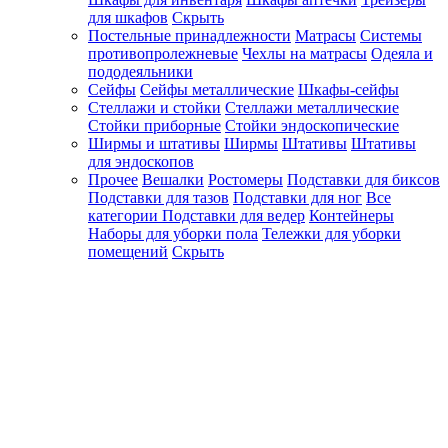
для шкафов
Скрыть
Постельные принадлежности
Матрасы
Системы
противопролежневые
Чехлы на матрасы
Одеяла и
пододеяльники
Сейфы
Сейфы металлические
Шкафы-сейфы
Стеллажи и стойки
Стеллажи металлические
Стойки приборные
Стойки эндоскопические
Ширмы и штативы
Ширмы
Штативы
Штативы
для эндоскопов
Прочее
Вешалки
Ростомеры
Подставки для биксов
Подставки для тазов
Подставки для ног
Все
категории
Подставки для ведер
Контейнеры
Наборы для уборки пола
Тележки для уборки
помещений
Скрыть