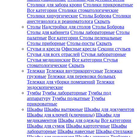
Столики для забора крови
Столики прикроватные
Все категории
Столики стоматологические
Столики хирургические
Столы Боброва
Столики
анестезиолога и реаниматолога
Скрыть
Столы
Надстройки для столов
Столы Боброва
Столы для кабинета
Столы лабораторные
Столы
палатные
Все категории
Столы пеленальные
Столы приборные
Столы-посты
Скрыть
Стулья и кресла
Офисные кресла
Секции стульев
Стулья для всех отраслей
Стулья лабораторные
Стулья медицинские
Все категории
Стулья
стоматологические
Скрыть
Тележки
Тележки внутрикорпусные
Тележки
грузовые
Тележки для перевозки больных
Тележки для уборки помещений
Тележки
эндоскопические
Тумбы
Тумбы лабораторные
Тумбы под
аппаратуру
Тумбы подкатные
Тумбы
прикроватные
Шкафы
Шкафы вытяжные
Шкафы для документов
Шкафы для ключей (ключницы)
Шкафы для
медикаментов
Шкафы для одежды
Все категории
Шкафы для сумок
Шкафы картотечные
Шкафы
лабораторные
Шкафы навесные
Шкафы-стеллажи
Шкафы для инвентаря
Шкафы аптечки
Трейзеры