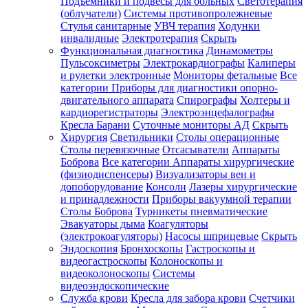
Подъемники и подвесы для больных
Светотерапия
(облучатели)
Системы противопролежневые
Стулья санитарные
УВЧ терапия
Ходунки
инвалидные
Электротерапия
Скрыть
Функциональная диагностика
Динамометры
Пульсоксиметры
Электрокардиографы
Калиперы
и рулетки электронные
Мониторы фетальные
Все
категории
Приборы для диагностики опорно-
двигательного аппарата
Спирографы
Холтеры и
кардиорегистраторы
Электроэнцефалографы
Кресла Барани
Суточные мониторы АД
Скрыть
Хирургия
Светильники
Столы операционные
Столы перевязочные
Отсасыватели
Аппараты
Боброва
Все категории
Аппараты хирургические
(физиодиспенсеры)
Визуализаторы вен и
допоборудование
Консоли
Лазеры хирургические
и принадлежности
Приборы вакуумной терапии
Столы Боброва
Турникеты пневматические
Эвакуаторы дыма
Коагуляторы
(электрокоагуляторы)
Насосы шприцевые
Скрыть
Эндоскопия
Бронхоскопы
Гастроскопы и
видеогастроскопы
Колоноскопы и
видеоколоноскопы
Системы
видеоэндоскопические
Служба крови
Кресла для забора крови
Счетчики