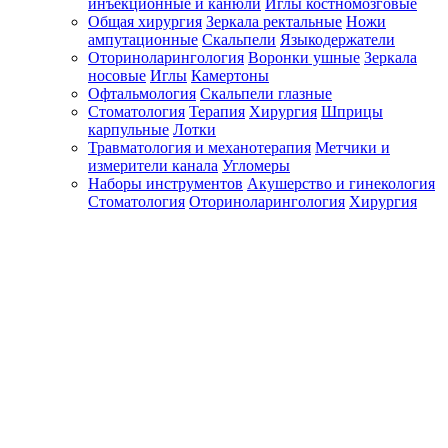
инъекционные и канюли
Иглы костномозговые
Общая хирургия
Зеркала ректальные
Ножи
ампутационные
Скальпели
Языкодержатели
Оториноларингология
Воронки ушные
Зеркала
носовые
Иглы
Камертоны
Офтальмология
Скальпели глазные
Стоматология
Терапия
Хирургия
Шприцы
карпульные
Лотки
Травматология и механотерапия
Метчики и
измерители канала
Угломеры
Наборы инструментов
Акушерство и гинекология
Стоматология
Оториноларингология
Хирургия