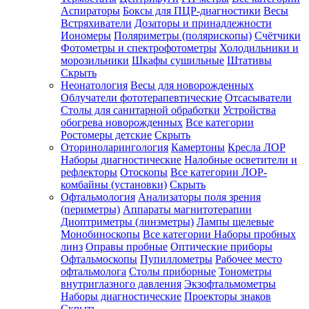
Аспираторы
Боксы для ПЦР-диагностики
Весы
Встряхиватели
Дозаторы и принадлежности
Иономеры
Поляриметры (полярископы)
Счётчики
Фотометры и спектрофотометры
Холодильники и
морозильники
Шкафы сушильные
Штативы
Скрыть
Неонатология
Весы для новорожденных
Облучатели фототерапевтические
Отсасыватели
Столы для санитарной обработки
Устройства
обогрева новорожденных
Все категории
Ростомеры детские
Скрыть
Оториноларингология
Камертоны
Кресла ЛОР
Наборы диагностические
Налобные осветители и
рефлекторы
Отоскопы
Все категории
ЛОР-
комбайны (установки)
Скрыть
Офтальмология
Анализаторы поля зрения
(периметры)
Аппараты магнитотерапии
Диоптриметры (линзметры)
Лампы щелевые
Монобиноскопы
Все категории
Наборы пробных
линз
Оправы пробные
Оптические приборы
Офтальмоскопы
Пупиллометры
Рабочее место
офтальмолога
Столы приборные
Тонометры
внутриглазного давления
Экзофтальмометры
Наборы диагностические
Проекторы знаков
Скрыть