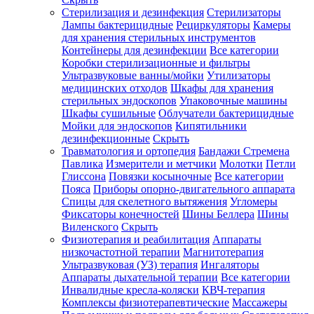
Стерилизация и дезинфекция
Стерилизаторы
Лампы бактерицидные
Рециркуляторы
Камеры
для хранения стерильных инструментов
Контейнеры для дезинфекции
Все категории
Коробки стерилизационные и фильтры
Ультразвуковые ванны/мойки
Утилизаторы
медицинских отходов
Шкафы для хранения
стерильных эндоскопов
Упаковочные машины
Шкафы сушильные
Облучатели бактерицидные
Мойки для эндоскопов
Кипятильники
дезинфекционные
Скрыть
Травматология и ортопедия
Бандажи Стремена
Павлика
Измерители и метчики
Молотки
Петли
Глиссона
Повязки косыночные
Все категории
Пояса
Приборы опорно-двигательного аппарата
Спицы для скелетного вытяжения
Угломеры
Фиксаторы конечностей
Шины Беллера
Шины
Виленского
Скрыть
Физиотерапия и реабилитация
Аппараты
низкочастотной терапии
Магнитотерапия
Ультразвуковая (УЗ) терапия
Ингаляторы
Аппараты дыхательной терапии
Все категории
Инвалидные кресла-коляски
КВЧ-терапия
Комплексы физиотерапевтические
Массажеры