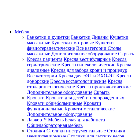
Мебель
Банкетки и кушетки
Банкетки
Диваны
Кушетки
массажные
Кушетки смотровые
Кушетки
физиотерапевтические
Все категории
Столы
массажные
Дополнительное оборудование
Скрыть
Кресла пациента
Кресла вестибулярные
Кресла
гериатрические
Кресла гинекологические
Кресла
диализные
Кресла для забора крови и процедур
Все категории
Кресла для ЭЭГ и ЭХО-ЭГ
Кресла
донорские
Кресла косметологические
Кресла
отоларингологические
Кресла проктологические
Дополнительное оборудование
Скрыть
Кровати
Кровати для детей и новорожденных
Кровати общебольничные
Кровати
функциональные
Кровати металлические
Дополнительное оборудование
Лавкор™
Мебель Белая для кабинета
Общелабораторная мебель
Столики
Столики инструментальные
Столики
манипуляционные
Столики для детских весов