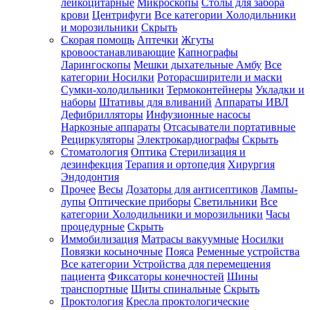
лейкоцитарные
Микроскопы
Столы для забора
крови
Центрифуги
Все категории
Холодильники
и морозильники
Скрыть
Скорая помощь
Аптечки
Жгуты
кровоостанавливающие
Капнографы
Ларингоскопы
Мешки дыхательные Амбу
Все
категории
Носилки
Роторасширители и маски
Сумки-холодильники
Термоконтейнеры
Укладки и
наборы
Штативы для вливаний
Аппараты ИВЛ
Дефибрилляторы
Инфузионные насосы
Наркозные аппараты
Отсасыватели портативные
Рециркуляторы
Электрокардиографы
Скрыть
Стоматология
Оптика
Стерилизация и
дезинфекция
Терапия и ортопедия
Хирургия
Эндодонтия
Прочее
Весы
Дозаторы для антисептиков
Лампы-
лупы
Оптические приборы
Светильники
Все
категории
Холодильники и морозильники
Часы
процедурные
Скрыть
Иммобилизация
Матрасы вакуумные
Носилки
Повязки косыночные
Пояса
Ременные устройства
Все категории
Устройства для перемещения
пациента
Фиксаторы конечностей
Шины
транспортные
Щиты спинальные
Скрыть
Проктология
Кресла проктологические