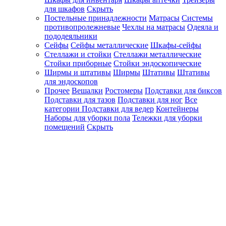
для шкафов
Скрыть
Постельные принадлежности
Матрасы
Системы
противопролежневые
Чехлы на матрасы
Одеяла и
пододеяльники
Сейфы
Сейфы металлические
Шкафы-сейфы
Стеллажи и стойки
Стеллажи металлические
Стойки приборные
Стойки эндоскопические
Ширмы и штативы
Ширмы
Штативы
Штативы
для эндоскопов
Прочее
Вешалки
Ростомеры
Подставки для биксов
Подставки для тазов
Подставки для ног
Все
категории
Подставки для ведер
Контейнеры
Наборы для уборки пола
Тележки для уборки
помещений
Скрыть