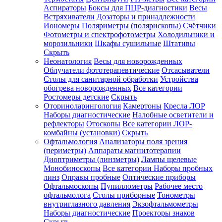
Аспираторы
Боксы для ПЦР-диагностики
Весы
Встряхиватели
Дозаторы и принадлежности
Иономеры
Поляриметры (полярископы)
Счётчики
Фотометры и спектрофотометры
Холодильники и
морозильники
Шкафы сушильные
Штативы
Скрыть
Неонатология
Весы для новорожденных
Облучатели фототерапевтические
Отсасыватели
Столы для санитарной обработки
Устройства
обогрева новорожденных
Все категории
Ростомеры детские
Скрыть
Оториноларингология
Камертоны
Кресла ЛОР
Наборы диагностические
Налобные осветители и
рефлекторы
Отоскопы
Все категории
ЛОР-
комбайны (установки)
Скрыть
Офтальмология
Анализаторы поля зрения
(периметры)
Аппараты магнитотерапии
Диоптриметры (линзметры)
Лампы щелевые
Монобиноскопы
Все категории
Наборы пробных
линз
Оправы пробные
Оптические приборы
Офтальмоскопы
Пупиллометры
Рабочее место
офтальмолога
Столы приборные
Тонометры
внутриглазного давления
Экзофтальмометры
Наборы диагностические
Проекторы знаков
Скрыть