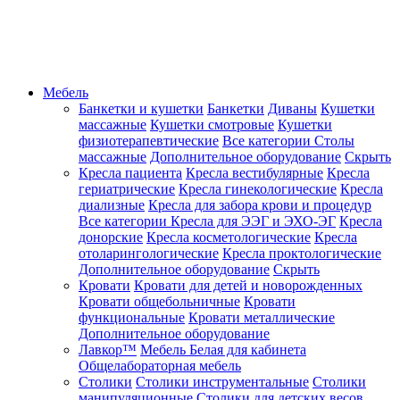
Мебель
Банкетки и кушетки
Банкетки
Диваны
Кушетки
массажные
Кушетки смотровые
Кушетки
физиотерапевтические
Все категории
Столы
массажные
Дополнительное оборудование
Скрыть
Кресла пациента
Кресла вестибулярные
Кресла
гериатрические
Кресла гинекологические
Кресла
диализные
Кресла для забора крови и процедур
Все категории
Кресла для ЭЭГ и ЭХО-ЭГ
Кресла
донорские
Кресла косметологические
Кресла
отоларингологические
Кресла проктологические
Дополнительное оборудование
Скрыть
Кровати
Кровати для детей и новорожденных
Кровати общебольничные
Кровати
функциональные
Кровати металлические
Дополнительное оборудование
Лавкор™
Мебель Белая для кабинета
Общелабораторная мебель
Столики
Столики инструментальные
Столики
манипуляционные
Столики для детских весов