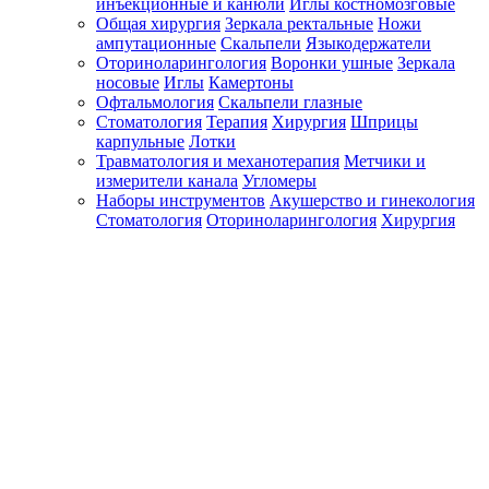
инъекционные и канюли
Иглы костномозговые
Общая хирургия
Зеркала ректальные
Ножи
ампутационные
Скальпели
Языкодержатели
Оториноларингология
Воронки ушные
Зеркала
носовые
Иглы
Камертоны
Офтальмология
Скальпели глазные
Стоматология
Терапия
Хирургия
Шприцы
карпульные
Лотки
Травматология и механотерапия
Метчики и
измерители канала
Угломеры
Наборы инструментов
Акушерство и гинекология
Стоматология
Оториноларингология
Хирургия