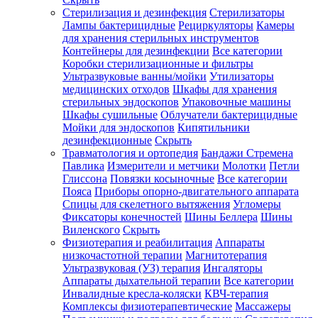
Стерилизация и дезинфекция
Стерилизаторы
Лампы бактерицидные
Рециркуляторы
Камеры
для хранения стерильных инструментов
Контейнеры для дезинфекции
Все категории
Коробки стерилизационные и фильтры
Ультразвуковые ванны/мойки
Утилизаторы
медицинских отходов
Шкафы для хранения
стерильных эндоскопов
Упаковочные машины
Шкафы сушильные
Облучатели бактерицидные
Мойки для эндоскопов
Кипятильники
дезинфекционные
Скрыть
Травматология и ортопедия
Бандажи Стремена
Павлика
Измерители и метчики
Молотки
Петли
Глиссона
Повязки косыночные
Все категории
Пояса
Приборы опорно-двигательного аппарата
Спицы для скелетного вытяжения
Угломеры
Фиксаторы конечностей
Шины Беллера
Шины
Виленского
Скрыть
Физиотерапия и реабилитация
Аппараты
низкочастотной терапии
Магнитотерапия
Ультразвуковая (УЗ) терапия
Ингаляторы
Аппараты дыхательной терапии
Все категории
Инвалидные кресла-коляски
КВЧ-терапия
Комплексы физиотерапевтические
Массажеры