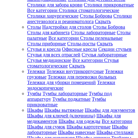
Столики для забора крови
Столики прикроватные
Все категории
Столики стоматологические
Столики хирургические
Столы Боброва
Столики
анестезиолога и реаниматолога
Скрыть
Столы
Надстройки для столов
Столы Боброва
Столы для кабинета
Столы лабораторные
Столы
палатные
Все категории
Столы пеленальные
Столы приборные
Столы-посты
Скрыть
Стулья и кресла
Офисные кресла
Секции стульев
Стулья для всех отраслей
Стулья лабораторные
Стулья медицинские
Все категории
Стулья
стоматологические
Скрыть
Тележки
Тележки внутрикорпусные
Тележки
грузовые
Тележки для перевозки больных
Тележки для уборки помещений
Тележки
эндоскопические
Тумбы
Тумбы лабораторные
Тумбы под
аппаратуру
Тумбы подкатные
Тумбы
прикроватные
Шкафы
Шкафы вытяжные
Шкафы для документов
Шкафы для ключей (ключницы)
Шкафы для
медикаментов
Шкафы для одежды
Все категории
Шкафы для сумок
Шкафы картотечные
Шкафы
лабораторные
Шкафы навесные
Шкафы-стеллажи
Шкафы для инвентаря
Шкафы аптечки
Трейзеры