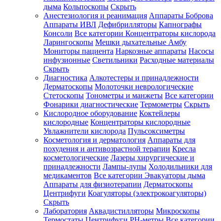
дыма
Кольпоскопы
Скрыть
Анестезиология и реанимация
Аппараты Боброва
Аппараты ИВЛ
Дефибрилляторы
Капнографы
Консоли
Все категории
Концентраторы кислорода
Ларингоскопы
Мешки дыхательные Амбу
Мониторы пациента
Наркозные аппараты
Насосы
инфузионные
Светильники
Расходные материалы
Скрыть
Диагностика
Алкотестеры и принадлежности
Дерматоскопы
Молоточки неврологические
Стетоскопы
Тонометры и манжеты
Все категории
Фонарики диагностические
Термометры
Скрыть
Кислородное оборудование
Коктейлеры
кислородные
Концентраторы кислородные
Увлажнители кислорода
Пульсоксиметры
Косметология и дерматология
Аппараты для
похудения и антивозрастной терапии
Кресла
косметологические
Лазеры хирургические и
принадлежности
Лампы-лупы
Холодильники для
медикаментов
Все категории
Эвакуаторы дыма
Аппараты для физиотерапии
Дерматоскопы
Центрифуги
Коагуляторы (электрокоагуляторы)
Скрыть
Лаборатория
Аквадистилляторы
Микроскопы
Термостаты
Центрифуги
PH-метры
Все категории