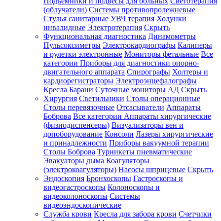
Подъемники и подвесы для больных
Светотерапия
(облучатели)
Системы противопролежневые
Стулья санитарные
УВЧ терапия
Ходунки
инвалидные
Электротерапия
Скрыть
Функциональная диагностика
Динамометры
Пульсоксиметры
Электрокардиографы
Калиперы
и рулетки электронные
Мониторы фетальные
Все
категории
Приборы для диагностики опорно-
двигательного аппарата
Спирографы
Холтеры и
кардиорегистраторы
Электроэнцефалографы
Кресла Барани
Суточные мониторы АД
Скрыть
Хирургия
Светильники
Столы операционные
Столы перевязочные
Отсасыватели
Аппараты
Боброва
Все категории
Аппараты хирургические
(физиодиспенсеры)
Визуализаторы вен и
допоборудование
Консоли
Лазеры хирургические
и принадлежности
Приборы вакуумной терапии
Столы Боброва
Турникеты пневматические
Эвакуаторы дыма
Коагуляторы
(электрокоагуляторы)
Насосы шприцевые
Скрыть
Эндоскопия
Бронхоскопы
Гастроскопы и
видеогастроскопы
Колоноскопы и
видеоколоноскопы
Системы
видеоэндоскопические
Служба крови
Кресла для забора крови
Счетчики