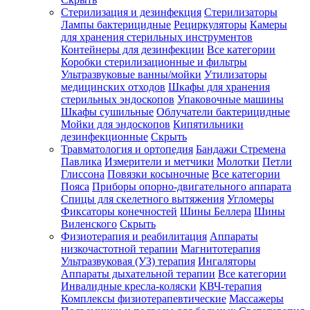
Стерилизация и дезинфекция
Стерилизаторы
Лампы бактерицидные
Рециркуляторы
Камеры
для хранения стерильных инструментов
Контейнеры для дезинфекции
Все категории
Коробки стерилизационные и фильтры
Ультразвуковые ванны/мойки
Утилизаторы
медицинских отходов
Шкафы для хранения
стерильных эндоскопов
Упаковочные машины
Шкафы сушильные
Облучатели бактерицидные
Мойки для эндоскопов
Кипятильники
дезинфекционные
Скрыть
Травматология и ортопедия
Бандажи Стремена
Павлика
Измерители и метчики
Молотки
Петли
Глиссона
Повязки косыночные
Все категории
Пояса
Приборы опорно-двигательного аппарата
Спицы для скелетного вытяжения
Угломеры
Фиксаторы конечностей
Шины Беллера
Шины
Виленского
Скрыть
Физиотерапия и реабилитация
Аппараты
низкочастотной терапии
Магнитотерапия
Ультразвуковая (УЗ) терапия
Ингаляторы
Аппараты дыхательной терапии
Все категории
Инвалидные кресла-коляски
КВЧ-терапия
Комплексы физиотерапевтические
Массажеры