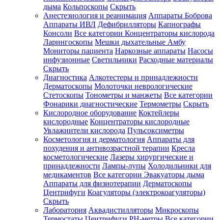
дыма
Кольпоскопы
Скрыть
Анестезиология и реанимация
Аппараты Боброва
Аппараты ИВЛ
Дефибрилляторы
Капнографы
Консоли
Все категории
Концентраторы кислорода
Ларингоскопы
Мешки дыхательные Амбу
Мониторы пациента
Наркозные аппараты
Насосы
инфузионные
Светильники
Расходные материалы
Скрыть
Диагностика
Алкотестеры и принадлежности
Дерматоскопы
Молоточки неврологические
Стетоскопы
Тонометры и манжеты
Все категории
Фонарики диагностические
Термометры
Скрыть
Кислородное оборудование
Коктейлеры
кислородные
Концентраторы кислородные
Увлажнители кислорода
Пульсоксиметры
Косметология и дерматология
Аппараты для
похудения и антивозрастной терапии
Кресла
косметологические
Лазеры хирургические и
принадлежности
Лампы-лупы
Холодильники для
медикаментов
Все категории
Эвакуаторы дыма
Аппараты для физиотерапии
Дерматоскопы
Центрифуги
Коагуляторы (электрокоагуляторы)
Скрыть
Лаборатория
Аквадистилляторы
Микроскопы
Термостаты
Центрифуги
PH-метры
Все категории