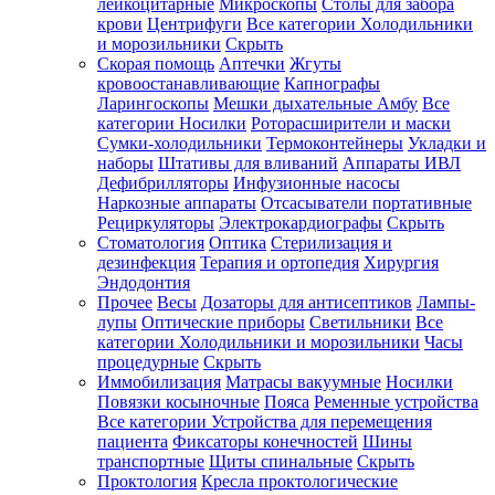
лейкоцитарные
Микроскопы
Столы для забора
крови
Центрифуги
Все категории
Холодильники
и морозильники
Скрыть
Скорая помощь
Аптечки
Жгуты
кровоостанавливающие
Капнографы
Ларингоскопы
Мешки дыхательные Амбу
Все
категории
Носилки
Роторасширители и маски
Сумки-холодильники
Термоконтейнеры
Укладки и
наборы
Штативы для вливаний
Аппараты ИВЛ
Дефибрилляторы
Инфузионные насосы
Наркозные аппараты
Отсасыватели портативные
Рециркуляторы
Электрокардиографы
Скрыть
Стоматология
Оптика
Стерилизация и
дезинфекция
Терапия и ортопедия
Хирургия
Эндодонтия
Прочее
Весы
Дозаторы для антисептиков
Лампы-
лупы
Оптические приборы
Светильники
Все
категории
Холодильники и морозильники
Часы
процедурные
Скрыть
Иммобилизация
Матрасы вакуумные
Носилки
Повязки косыночные
Пояса
Ременные устройства
Все категории
Устройства для перемещения
пациента
Фиксаторы конечностей
Шины
транспортные
Щиты спинальные
Скрыть
Проктология
Кресла проктологические