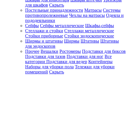
для шкафов
Скрыть
Постельные принадлежности
Матрасы
Системы
противопролежневые
Чехлы на матрасы
Одеяла и
пододеяльники
Сейфы
Сейфы металлические
Шкафы-сейфы
Стеллажи и стойки
Стеллажи металлические
Стойки приборные
Стойки эндоскопические
Ширмы и штативы
Ширмы
Штативы
Штативы
для эндоскопов
Прочее
Вешалки
Ростомеры
Подставки для биксов
Подставки для тазов
Подставки для ног
Все
категории
Подставки для ведер
Контейнеры
Наборы для уборки пола
Тележки для уборки
помещений
Скрыть