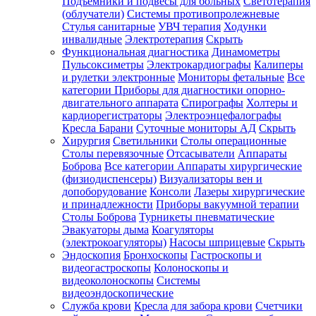
Подъемники и подвесы для больных
Светотерапия
(облучатели)
Системы противопролежневые
Стулья санитарные
УВЧ терапия
Ходунки
инвалидные
Электротерапия
Скрыть
Функциональная диагностика
Динамометры
Пульсоксиметры
Электрокардиографы
Калиперы
и рулетки электронные
Мониторы фетальные
Все
категории
Приборы для диагностики опорно-
двигательного аппарата
Спирографы
Холтеры и
кардиорегистраторы
Электроэнцефалографы
Кресла Барани
Суточные мониторы АД
Скрыть
Хирургия
Светильники
Столы операционные
Столы перевязочные
Отсасыватели
Аппараты
Боброва
Все категории
Аппараты хирургические
(физиодиспенсеры)
Визуализаторы вен и
допоборудование
Консоли
Лазеры хирургические
и принадлежности
Приборы вакуумной терапии
Столы Боброва
Турникеты пневматические
Эвакуаторы дыма
Коагуляторы
(электрокоагуляторы)
Насосы шприцевые
Скрыть
Эндоскопия
Бронхоскопы
Гастроскопы и
видеогастроскопы
Колоноскопы и
видеоколоноскопы
Системы
видеоэндоскопические
Служба крови
Кресла для забора крови
Счетчики