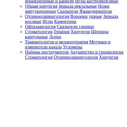
инъекционные и канюли
Иглы костномозговые
Общая хирургия
Зеркала ректальные
Ножи
ампутационные
Скальпели
Языкодержатели
Оториноларингология
Воронки ушные
Зеркала
носовые
Иглы
Камертоны
Офтальмология
Скальпели глазные
Стоматология
Терапия
Хирургия
Шприцы
карпульные
Лотки
Травматология и механотерапия
Метчики и
измерители канала
Угломеры
Наборы инструментов
Акушерство и гинекология
Стоматология
Оториноларингология
Хирургия