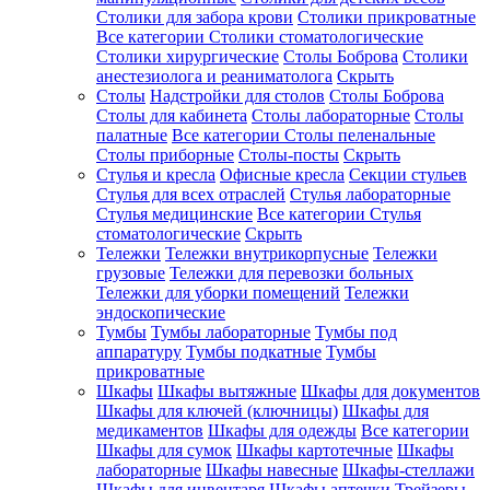
Столики для забора крови
Столики прикроватные
Все категории
Столики стоматологические
Столики хирургические
Столы Боброва
Столики
анестезиолога и реаниматолога
Скрыть
Столы
Надстройки для столов
Столы Боброва
Столы для кабинета
Столы лабораторные
Столы
палатные
Все категории
Столы пеленальные
Столы приборные
Столы-посты
Скрыть
Стулья и кресла
Офисные кресла
Секции стульев
Стулья для всех отраслей
Стулья лабораторные
Стулья медицинские
Все категории
Стулья
стоматологические
Скрыть
Тележки
Тележки внутрикорпусные
Тележки
грузовые
Тележки для перевозки больных
Тележки для уборки помещений
Тележки
эндоскопические
Тумбы
Тумбы лабораторные
Тумбы под
аппаратуру
Тумбы подкатные
Тумбы
прикроватные
Шкафы
Шкафы вытяжные
Шкафы для документов
Шкафы для ключей (ключницы)
Шкафы для
медикаментов
Шкафы для одежды
Все категории
Шкафы для сумок
Шкафы картотечные
Шкафы
лабораторные
Шкафы навесные
Шкафы-стеллажи
Шкафы для инвентаря
Шкафы аптечки
Трейзеры