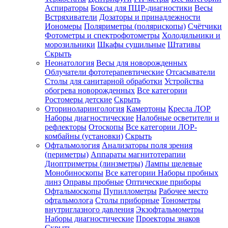
Аспираторы
Боксы для ПЦР-диагностики
Весы
Встряхиватели
Дозаторы и принадлежности
Иономеры
Поляриметры (полярископы)
Счётчики
Фотометры и спектрофотометры
Холодильники и
морозильники
Шкафы сушильные
Штативы
Скрыть
Неонатология
Весы для новорожденных
Облучатели фототерапевтические
Отсасыватели
Столы для санитарной обработки
Устройства
обогрева новорожденных
Все категории
Ростомеры детские
Скрыть
Оториноларингология
Камертоны
Кресла ЛОР
Наборы диагностические
Налобные осветители и
рефлекторы
Отоскопы
Все категории
ЛОР-
комбайны (установки)
Скрыть
Офтальмология
Анализаторы поля зрения
(периметры)
Аппараты магнитотерапии
Диоптриметры (линзметры)
Лампы щелевые
Монобиноскопы
Все категории
Наборы пробных
линз
Оправы пробные
Оптические приборы
Офтальмоскопы
Пупиллометры
Рабочее место
офтальмолога
Столы приборные
Тонометры
внутриглазного давления
Экзофтальмометры
Наборы диагностические
Проекторы знаков
Скрыть