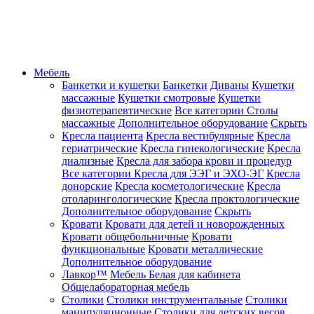
Мебель
Банкетки и кушетки
Банкетки
Диваны
Кушетки
массажные
Кушетки смотровые
Кушетки
физиотерапевтические
Все категории
Столы
массажные
Дополнительное оборудование
Скрыть
Кресла пациента
Кресла вестибулярные
Кресла
гериатрические
Кресла гинекологические
Кресла
диализные
Кресла для забора крови и процедур
Все категории
Кресла для ЭЭГ и ЭХО-ЭГ
Кресла
донорские
Кресла косметологические
Кресла
отоларингологические
Кресла проктологические
Дополнительное оборудование
Скрыть
Кровати
Кровати для детей и новорожденных
Кровати общебольничные
Кровати
функциональные
Кровати металлические
Дополнительное оборудование
Лавкор™
Мебель Белая для кабинета
Общелабораторная мебель
Столики
Столики инструментальные
Столики
манипуляционные
Столики для детских весов