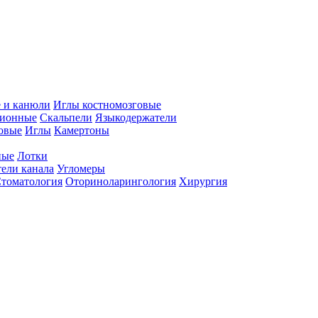
 и канюли
Иглы костномозговые
ционные
Скальпели
Языкодержатели
совые
Иглы
Камертоны
ные
Лотки
ели канала
Угломеры
томатология
Оториноларингология
Хирургия