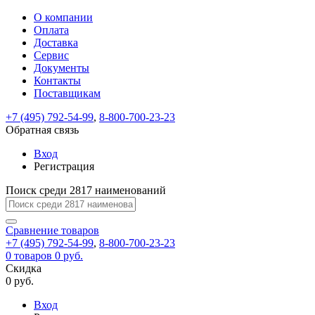
О компании
Восстановление
Обратная
Вход
Регистрация
Оплата
пароля
связь
На
Доставка
вашу
Сервис
почту
Только
Только
Документы
test@example.com
для
для
Ваше
Введите
Заполните
отправлена
Контакты
ИП
ИП
новый
Пароль
На
сообщение
ссылка.
форму.
и
и
Поставщикам
пароль
успешно
вашу
успешно
юр.
юр.
Перейдите
лиц
лиц
отправлено.
восстановлен
почту
+7 (495) 792-54-99
,
8-800-700-23-23
Мы
по
test@test.ru
ней
Обратная связь
отправим
для
отправлена
вам
завершения
Вход
ссылка.
регистрации.
ссылку
Регистрация
Войти
на
указанный
Поиск среди 2817 наименований
Перейдите
Сообщение
Ок
электронный
по
адрес,
ней
Сравнение
товаров
перейдя
для
+7 (495) 792-54-99
,
8-800-700-23-23
по
смены
Запомнить
Забыли
0
товаров
0 руб.
которой
пароля.
меня
пароль?
Скидка
Сменить
вы
0 руб.
сможете
пароль
Войти
Я принимаю условия
задать
Вход
пользовательского