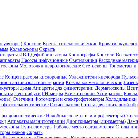
агуляторы)
Консоли
Кресла гинекологические
Кровати акушерск
дыма
Кольпоскопы
Скрыть
ппараты ИВЛ
Дефибрилляторы
Капнографы
Консоли
Все катег
 аппараты
Насосы инфузионные
Светильники
Расходные матери
атоскопы
Молоточки неврологические
Стетоскопы
Тонометры и
ые
Концентраторы кислородные
Увлажнители кислорода
Пульсо
ния и антивозрастной терапии
Кресла косметологические
Лазер
акуаторы дыма
Аппараты для физиотерапии
Дерматоскопы
Цент
остаты
Центрифуги
PH-метры
Все категории
Аспираторы
Боксы
копы)
Счётчики
Фотометры и спектрофотометры
Холодильники 
и фототерапевтические
Отсасыватели
Столы для санитарной обр
оры диагностические
Налобные осветители и рефлекторы
Отоск
ры)
Аппараты магнитотерапии
Диоптриметры (линзметры)
Ламп
ьмоскопы
Пупиллометры
Рабочее место офтальмолога
Столы пр
торы знаков
Скрыть
 бактерицидные
Рециркуляторы
Камеры для хранения стериль