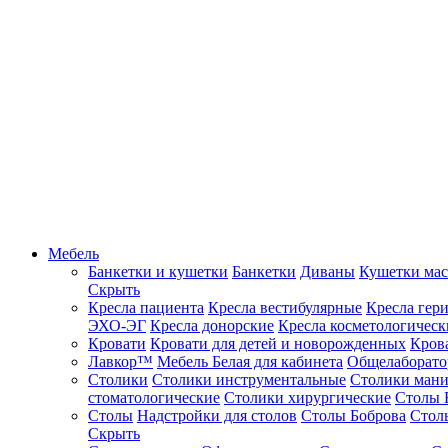
Мебель
Банкетки и кушетки
Банкетки
Диваны
Кушетки ма
Скрыть
Кресла пациента
Кресла вестибулярные
Кресла гер
ЭХО-ЭГ
Кресла донорские
Кресла косметологическ
Кровати
Кровати для детей и новорожденных
Кров
Лавкор™
Мебель Белая для кабинета
Общелаборато
Столики
Столики инструментальные
Столики ман
стоматологические
Столики хирургические
Столы 
Столы
Надстройки для столов
Столы Боброва
Стол
Скрыть