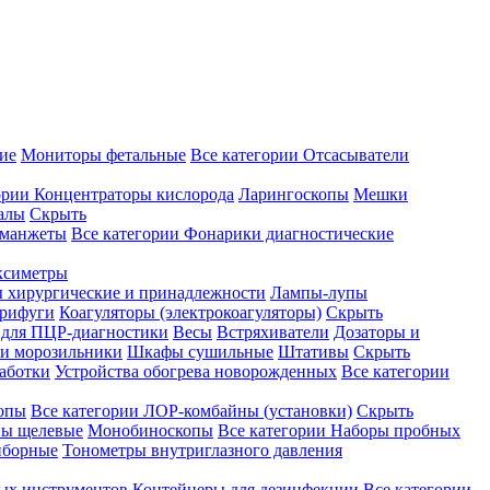
ие
Мониторы фетальные
Все категории
Отсасыватели
ории
Концентраторы кислорода
Ларингоскопы
Мешки
алы
Скрыть
 манжеты
Все категории
Фонарики диагностические
ксиметры
ы хирургические и принадлежности
Лампы-лупы
рифуги
Коагуляторы (электрокоагуляторы)
Скрыть
 для ПЦР-диагностики
Весы
Встряхиватели
Дозаторы и
и морозильники
Шкафы сушильные
Штативы
Скрыть
аботки
Устройства обогрева новорожденных
Все категории
опы
Все категории
ЛОР-комбайны (установки)
Скрыть
ы щелевые
Монобиноскопы
Все категории
Наборы пробных
иборные
Тонометры внутриглазного давления
ных инструментов
Контейнеры для дезинфекции
Все категории