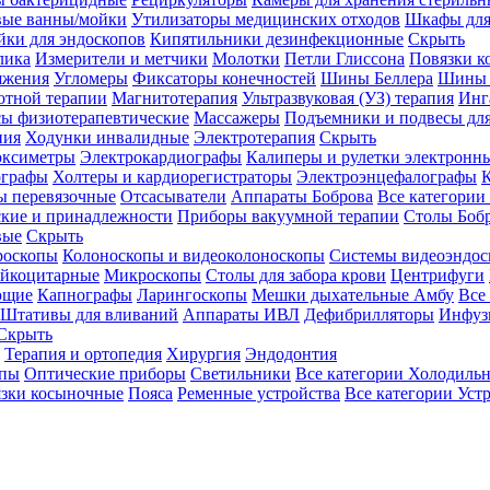
вые ванны/мойки
Утилизаторы медицинских отходов
Шкафы для
ки для эндоскопов
Кипятильники дезинфекционные
Скрыть
лика
Измерители и метчики
Молотки
Петли Глиссона
Повязки к
яжения
Угломеры
Фиксаторы конечностей
Шины Беллера
Шины 
отной терапии
Магнитотерапия
Ультразвуковая (УЗ) терапия
Инг
ы физиотерапевтические
Массажеры
Подъемники и подвесы дл
пия
Ходунки инвалидные
Электротерапия
Скрыть
оксиметры
Электрокардиографы
Калиперы и рулетки электронн
графы
Холтеры и кардиорегистраторы
Электроэнцефалографы
К
ы перевязочные
Отсасыватели
Аппараты Боброва
Все категории
ские и принадлежности
Приборы вакуумной терапии
Столы Боб
вые
Скрыть
роскопы
Колоноскопы и видеоколоноскопы
Системы видеоэндос
ейкоцитарные
Микроскопы
Столы для забора крови
Центрифуги
ющие
Капнографы
Ларингоскопы
Мешки дыхательные Амбу
Все
Штативы для вливаний
Аппараты ИВЛ
Дефибрилляторы
Инфуз
Скрыть
Терапия и ортопедия
Хирургия
Эндодонтия
упы
Оптические приборы
Светильники
Все категории
Холодильн
зки косыночные
Пояса
Ременные устройства
Все категории
Уст