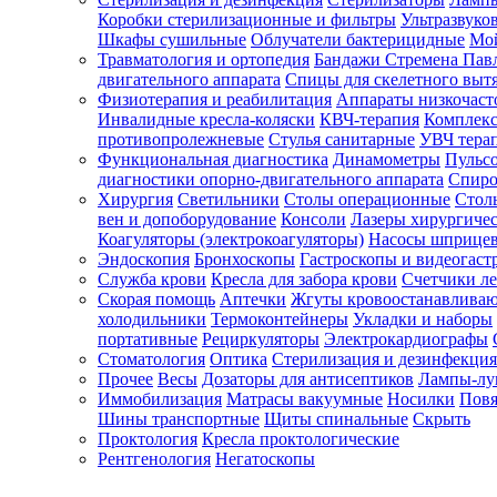
Коробки стерилизационные и фильтры
Ультразвуко
Шкафы сушильные
Облучатели бактерицидные
Мой
Травматология и ортопедия
Бандажи Стремена Пав
Зарегистрироваться
двигательного аппарата
Спицы для скелетного выт
Физиотерапия и реабилитация
Аппараты низкочаст
Инвалидные кресла-коляски
КВЧ-терапия
Комплекс
противопролежневые
Стулья санитарные
УВЧ тера
Функциональная диагностика
Динамометры
Пульс
Зачем
диагностики опорно-двигательного аппарата
Спиро
регистрироваться?
Хирургия
Светильники
Столы операционные
Стол
вен и допоборудование
Консоли
Лазеры хирургиче
Все
Коагуляторы (электрокоагуляторы)
Насосы шприце
покупки
Эндоскопия
Бронхоскопы
Гастроскопы и видеогаст
в
одном
Служба крови
Кресла для забора крови
Счетчики л
месте
Скорая помощь
Аптечки
Жгуты кровоостанавлива
Личный
холодильники
Термоконтейнеры
Укладки и наборы
менеджер
портативные
Рециркуляторы
Электрокардиографы
Стоматология
Оптика
Стерилизация и дезинфекция
Отслеживание
статуса
Прочее
Весы
Дозаторы для антисептиков
Лампы-л
заказа
Иммобилизация
Матрасы вакуумные
Носилки
Повя
Шины транспортные
Щиты спинальные
Скрыть
Проктология
Кресла проктологические
Рентгенология
Негатоскопы