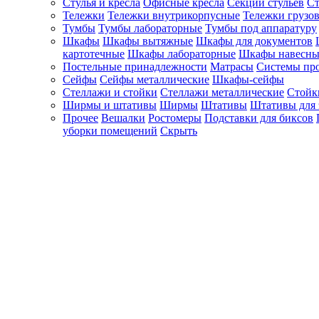
Стулья и кресла
Офисные кресла
Секции стульев
Ст
Тележки
Тележки внутрикорпусные
Тележки грузо
Тумбы
Тумбы лабораторные
Тумбы под аппаратуру
Шкафы
Шкафы вытяжные
Шкафы для документов
картотечные
Шкафы лабораторные
Шкафы навесны
Постельные принадлежности
Матрасы
Системы пр
Сейфы
Сейфы металлические
Шкафы-сейфы
Стеллажи и стойки
Стеллажи металлические
Стойк
Ширмы и штативы
Ширмы
Штативы
Штативы для 
Прочее
Вешалки
Ростомеры
Подставки для биксов
уборки помещений
Скрыть