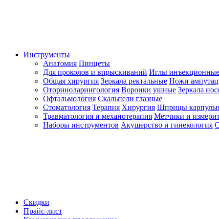
Инструменты
Анатомия
Пинцеты
Для проколов и впрыскиваний
Иглы инъекционные
Общая хирургия
Зеркала ректальные
Ножи ампута
Оториноларингология
Воронки ушные
Зеркала но
Офтальмология
Скальпели глазные
Стоматология
Терапия
Хирургия
Шприцы карпуль
Травматология и механотерапия
Метчики и измерит
Наборы инструментов
Акушерство и гинекология
С
Скидки
Прайс-лист