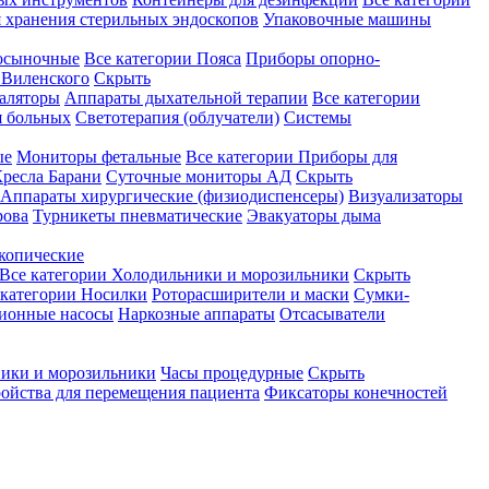
 хранения стерильных эндоскопов
Упаковочные машины
осыночные
Все категории
Пояса
Приборы опорно-
Виленского
Скрыть
аляторы
Аппараты дыхательной терапии
Все категории
я больных
Светотерапия (облучатели)
Системы
ые
Мониторы фетальные
Все категории
Приборы для
ресла Барани
Суточные мониторы АД
Скрыть
Аппараты хирургические (физиодиспенсеры)
Визуализаторы
рова
Турникеты пневматические
Эвакуаторы дыма
копические
Все категории
Холодильники и морозильники
Скрыть
 категории
Носилки
Роторасширители и маски
Сумки-
ионные насосы
Наркозные аппараты
Отсасыватели
ики и морозильники
Часы процедурные
Скрыть
ройства для перемещения пациента
Фиксаторы конечностей