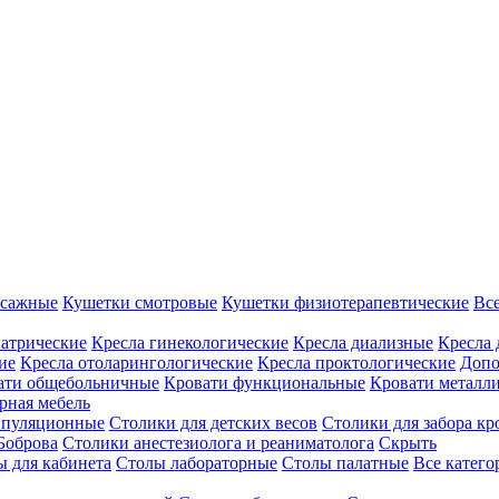
ссажные
Кушетки смотровые
Кушетки физиотерапевтические
Вс
иатрические
Кресла гинекологические
Кресла диализные
Кресла 
ие
Кресла отоларингологические
Кресла проктологические
Допо
ати общебольничные
Кровати функциональные
Кровати металл
рная мебель
ипуляционные
Столики для детских весов
Столики для забора кр
Боброва
Столики анестезиолога и реаниматолога
Скрыть
ы для кабинета
Столы лабораторные
Столы палатные
Все катег