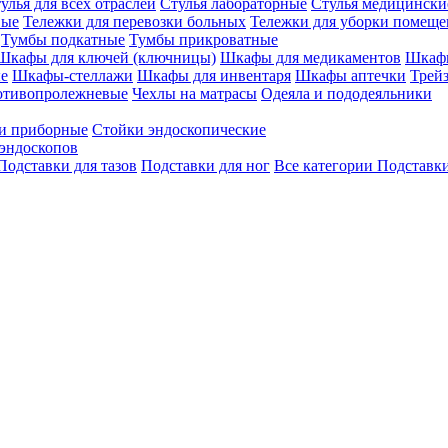
улья для всех отраслей
Стулья лабораторные
Стулья медицински
вые
Тележки для перевозки больных
Тележки для уборки помещ
Тумбы подкатные
Тумбы прикроватные
Шкафы для ключей (ключницы)
Шкафы для медикаментов
Шкафы
е
Шкафы-стеллажи
Шкафы для инвентаря
Шкафы аптечки
Трей
отивопролежневые
Чехлы на матрасы
Одеяла и пододеяльники
и приборные
Стойки эндоскопические
эндоскопов
Подставки для тазов
Подставки для ног
Все категории
Подставки