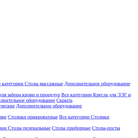
е категории
Столы массажные
Дополнительное оборудование
для забора крови и процедур
Все категории
Кресла для ЭЭГ и
лнительное оборудование
Скрыть
ические
Дополнительное оборудование
ови
Столики прикроватные
Все категории
Столики
ории
Столы пеленальные
Столы приборные
Столы-посты