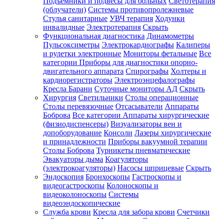
Подъемники и подвесы для больных
Светотерапия
(облучатели)
Системы противопролежневые
Стулья санитарные
УВЧ терапия
Ходунки
инвалидные
Электротерапия
Скрыть
Функциональная диагностика
Динамометры
Пульсоксиметры
Электрокардиографы
Калиперы
и рулетки электронные
Мониторы фетальные
Все
категории
Приборы для диагностики опорно-
двигательного аппарата
Спирографы
Холтеры и
кардиорегистраторы
Электроэнцефалографы
Кресла Барани
Суточные мониторы АД
Скрыть
Хирургия
Светильники
Столы операционные
Столы перевязочные
Отсасыватели
Аппараты
Боброва
Все категории
Аппараты хирургические
(физиодиспенсеры)
Визуализаторы вен и
допоборудование
Консоли
Лазеры хирургические
и принадлежности
Приборы вакуумной терапии
Столы Боброва
Турникеты пневматические
Эвакуаторы дыма
Коагуляторы
(электрокоагуляторы)
Насосы шприцевые
Скрыть
Эндоскопия
Бронхоскопы
Гастроскопы и
видеогастроскопы
Колоноскопы и
видеоколоноскопы
Системы
видеоэндоскопические
Служба крови
Кресла для забора крови
Счетчики