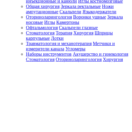
инъекционные и канюли
Иглы костномозговые
Общая хирургия
Зеркала ректальные
Ножи
ампутационные
Скальпели
Языкодержатели
Оториноларингология
Воронки ушные
Зеркала
носовые
Иглы
Камертоны
Офтальмология
Скальпели глазные
Стоматология
Терапия
Хирургия
Шприцы
карпульные
Лотки
Травматология и механотерапия
Метчики и
измерители канала
Угломеры
Наборы инструментов
Акушерство и гинекология
Стоматология
Оториноларингология
Хирургия