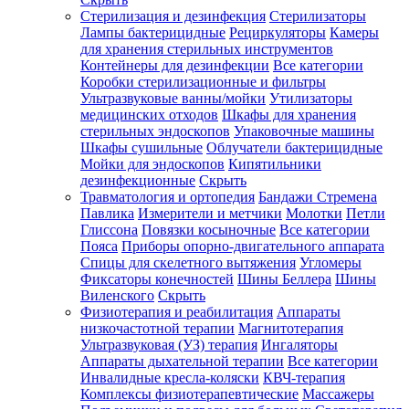
Стерилизация и дезинфекция
Стерилизаторы
Лампы бактерицидные
Рециркуляторы
Камеры
для хранения стерильных инструментов
Контейнеры для дезинфекции
Все категории
Коробки стерилизационные и фильтры
Ультразвуковые ванны/мойки
Утилизаторы
медицинских отходов
Шкафы для хранения
стерильных эндоскопов
Упаковочные машины
Шкафы сушильные
Облучатели бактерицидные
Мойки для эндоскопов
Кипятильники
дезинфекционные
Скрыть
Травматология и ортопедия
Бандажи Стремена
Павлика
Измерители и метчики
Молотки
Петли
Глиссона
Повязки косыночные
Все категории
Пояса
Приборы опорно-двигательного аппарата
Спицы для скелетного вытяжения
Угломеры
Фиксаторы конечностей
Шины Беллера
Шины
Виленского
Скрыть
Физиотерапия и реабилитация
Аппараты
низкочастотной терапии
Магнитотерапия
Ультразвуковая (УЗ) терапия
Ингаляторы
Аппараты дыхательной терапии
Все категории
Инвалидные кресла-коляски
КВЧ-терапия
Комплексы физиотерапевтические
Массажеры