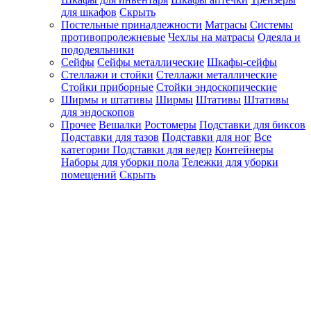
для шкафов
Скрыть
Постельные принадлежности
Матрасы
Системы
противопролежневые
Чехлы на матрасы
Одеяла и
пододеяльники
Сейфы
Сейфы металлические
Шкафы-сейфы
Стеллажи и стойки
Стеллажи металлические
Стойки приборные
Стойки эндоскопические
Ширмы и штативы
Ширмы
Штативы
Штативы
для эндоскопов
Прочее
Вешалки
Ростомеры
Подставки для биксов
Подставки для тазов
Подставки для ног
Все
категории
Подставки для ведер
Контейнеры
Наборы для уборки пола
Тележки для уборки
помещений
Скрыть