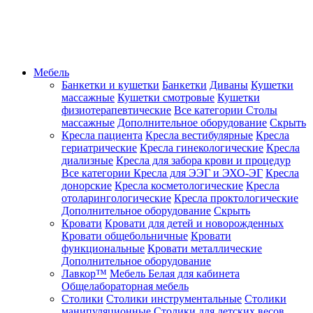
Мебель
Банкетки и кушетки
Банкетки
Диваны
Кушетки
массажные
Кушетки смотровые
Кушетки
физиотерапевтические
Все категории
Столы
массажные
Дополнительное оборудование
Скрыть
Кресла пациента
Кресла вестибулярные
Кресла
гериатрические
Кресла гинекологические
Кресла
диализные
Кресла для забора крови и процедур
Все категории
Кресла для ЭЭГ и ЭХО-ЭГ
Кресла
донорские
Кресла косметологические
Кресла
отоларингологические
Кресла проктологические
Дополнительное оборудование
Скрыть
Кровати
Кровати для детей и новорожденных
Кровати общебольничные
Кровати
функциональные
Кровати металлические
Дополнительное оборудование
Лавкор™
Мебель Белая для кабинета
Общелабораторная мебель
Столики
Столики инструментальные
Столики
манипуляционные
Столики для детских весов