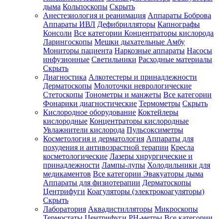
дыма
Кольпоскопы
Скрыть
Анестезиология и реанимация
Аппараты Боброва
Аппараты ИВЛ
Дефибрилляторы
Капнографы
Консоли
Все категории
Концентраторы кислорода
Ларингоскопы
Мешки дыхательные Амбу
Мониторы пациента
Наркозные аппараты
Насосы
инфузионные
Светильники
Расходные материалы
Скрыть
Диагностика
Алкотестеры и принадлежности
Дерматоскопы
Молоточки неврологические
Стетоскопы
Тонометры и манжеты
Все категории
Фонарики диагностические
Термометры
Скрыть
Кислородное оборудование
Коктейлеры
кислородные
Концентраторы кислородные
Увлажнители кислорода
Пульсоксиметры
Косметология и дерматология
Аппараты для
похудения и антивозрастной терапии
Кресла
косметологические
Лазеры хирургические и
принадлежности
Лампы-лупы
Холодильники для
медикаментов
Все категории
Эвакуаторы дыма
Аппараты для физиотерапии
Дерматоскопы
Центрифуги
Коагуляторы (электрокоагуляторы)
Скрыть
Лаборатория
Аквадистилляторы
Микроскопы
Термостаты
Центрифуги
PH-метры
Все категории