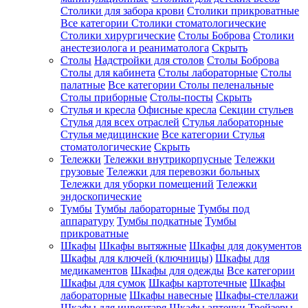
Столики для забора крови
Столики прикроватные
Все категории
Столики стоматологические
Столики хирургические
Столы Боброва
Столики
анестезиолога и реаниматолога
Скрыть
Столы
Надстройки для столов
Столы Боброва
Столы для кабинета
Столы лабораторные
Столы
палатные
Все категории
Столы пеленальные
Столы приборные
Столы-посты
Скрыть
Стулья и кресла
Офисные кресла
Секции стульев
Стулья для всех отраслей
Стулья лабораторные
Стулья медицинские
Все категории
Стулья
стоматологические
Скрыть
Тележки
Тележки внутрикорпусные
Тележки
грузовые
Тележки для перевозки больных
Тележки для уборки помещений
Тележки
эндоскопические
Тумбы
Тумбы лабораторные
Тумбы под
аппаратуру
Тумбы подкатные
Тумбы
прикроватные
Шкафы
Шкафы вытяжные
Шкафы для документов
Шкафы для ключей (ключницы)
Шкафы для
медикаментов
Шкафы для одежды
Все категории
Шкафы для сумок
Шкафы картотечные
Шкафы
лабораторные
Шкафы навесные
Шкафы-стеллажи
Шкафы для инвентаря
Шкафы аптечки
Трейзеры