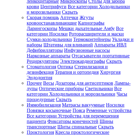
лейкоцитарные
Микроскопы
Столы для забора
крови
Центрифуги
Все категории
Холодильники
и морозильники
Скрыть
Скорая помощь
Аптечки
Жгуты
кровоостанавливающие
Капнографы
Ларингоскопы
Мешки дыхательные Амбу
Все
категории
Носилки
Роторасширители и маски
Сумки-холодильники
Термоконтейнеры
Укладки и
наборы
Штативы для вливаний
Аппараты ИВЛ
Дефибрилляторы
Инфузионные насосы
Наркозные аппараты
Отсасыватели портативные
Рециркуляторы
Электрокардиографы
Скрыть
Стоматология
Оптика
Стерилизация и
дезинфекция
Терапия и ортопедия
Хирургия
Эндодонтия
Прочее
Весы
Дозаторы для антисептиков
Лампы-
лупы
Оптические приборы
Светильники
Все
категории
Холодильники и морозильники
Часы
процедурные
Скрыть
Иммобилизация
Матрасы вакуумные
Носилки
Повязки косыночные
Пояса
Ременные устройства
Все категории
Устройства для перемещения
пациента
Фиксаторы конечностей
Шины
транспортные
Щиты спинальные
Скрыть
Проктология
Кресла проктологические