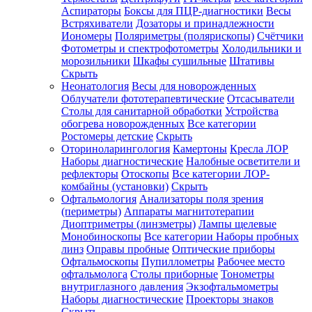
Аспираторы
Боксы для ПЦР-диагностики
Весы
Встряхиватели
Дозаторы и принадлежности
Иономеры
Поляриметры (полярископы)
Счётчики
Фотометры и спектрофотометры
Холодильники и
морозильники
Шкафы сушильные
Штативы
Скрыть
Неонатология
Весы для новорожденных
Облучатели фототерапевтические
Отсасыватели
Столы для санитарной обработки
Устройства
обогрева новорожденных
Все категории
Ростомеры детские
Скрыть
Оториноларингология
Камертоны
Кресла ЛОР
Наборы диагностические
Налобные осветители и
рефлекторы
Отоскопы
Все категории
ЛОР-
комбайны (установки)
Скрыть
Офтальмология
Анализаторы поля зрения
(периметры)
Аппараты магнитотерапии
Диоптриметры (линзметры)
Лампы щелевые
Монобиноскопы
Все категории
Наборы пробных
линз
Оправы пробные
Оптические приборы
Офтальмоскопы
Пупиллометры
Рабочее место
офтальмолога
Столы приборные
Тонометры
внутриглазного давления
Экзофтальмометры
Наборы диагностические
Проекторы знаков
Скрыть