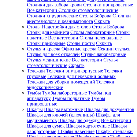
Столики для забора крови
Столики прикроватные
Все категории
Столики стоматологические
Столики хирургические
Столы Боброва
Столики
анестезиолога и реаниматолога
Скрыть
Столы
Надстройки для столов
Столы Боброва
Столы для кабинета
Столы лабораторные
Столы
палатные
Все категории
Столы пеленальные
Столы приборные
Столы-посты
Скрыть
Стулья и кресла
Офисные кресла
Секции стульев
Стулья для всех отраслей
Стулья лабораторные
Стулья медицинские
Все категории
Стулья
стоматологические
Скрыть
Тележки
Тележки внутрикорпусные
Тележки
грузовые
Тележки для перевозки больных
Тележки для уборки помещений
Тележки
эндоскопические
Тумбы
Тумбы лабораторные
Тумбы под
аппаратуру
Тумбы подкатные
Тумбы
прикроватные
Шкафы
Шкафы вытяжные
Шкафы для документов
Шкафы для ключей (ключницы)
Шкафы для
медикаментов
Шкафы для одежды
Все категории
Шкафы для сумок
Шкафы картотечные
Шкафы
лабораторные
Шкафы навесные
Шкафы-стеллажи
Шкафы для инвентаря
Шкафы аптечки
Трейзеры