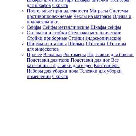
для шкафов
Скрыть
Постельные принадлежности
Матрасы
Системы
противопролежневые
Чехлы на матрасы
Одеяла и
пододеяльники
Сейфы
Сейфы металлические
Шкафы-сейфы
Стеллажи и стойки
Стеллажи металлические
Стойки приборные
Стойки эндоскопические
Ширмы и штативы
Ширмы
Штативы
Штативы
для эндоскопов
Прочее
Вешалки
Ростомеры
Подставки для биксов
Подставки для тазов
Подставки для ног
Все
категории
Подставки для ведер
Контейнеры
Наборы для уборки пола
Тележки для уборки
помещений
Скрыть