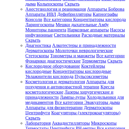
дыма
Кольпоскопы
Скрыть
Анестезиология и реанимация
Аппараты Боброва
Аппараты ИВЛ
Дефибрилляторы
Капнографы
Консоли
Все категории
Концентраторы кислорода
Ларингоскопы
Мешки дыхательные Амбу
Мониторы пациента
Наркозные аппараты
Насосы
инфузионные
Светильники
Расходные материалы
Скрыть
Диагностика
Алкотестеры и принадлежности
Дерматоскопы
Молоточки неврологические
Стетоскопы
Тонометры и манжеты
Все категории
Фонарики диагностические
Термометры
Скрыть
Кислородное оборудование
Коктейлеры
кислородные
Концентраторы кислородные
Увлажнители кислорода
Пульсоксиметры
Косметология и дерматология
Аппараты для
похудения и антивозрастной терапии
Кресла
косметологические
Лазеры хирургические и
принадлежности
Лампы-лупы
Холодильники для
медикаментов
Все категории
Эвакуаторы дыма
Аппараты для физиотерапии
Дерматоскопы
Центрифуги
Коагуляторы (электрокоагуляторы)
Скрыть
Лаборатория
Аквадистилляторы
Микроскопы
Термостаты
Центрифуги
PH-метры
Все категории