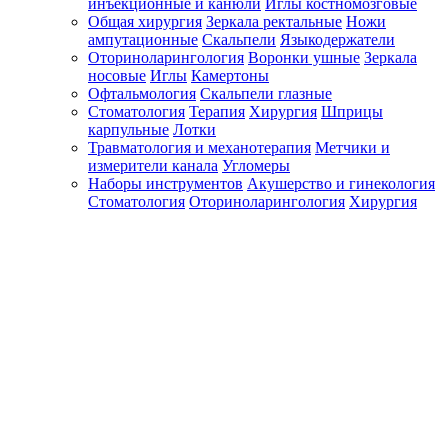
инъекционные и канюли
Иглы костномозговые
Общая хирургия
Зеркала ректальные
Ножи
ампутационные
Скальпели
Языкодержатели
Оториноларингология
Воронки ушные
Зеркала
носовые
Иглы
Камертоны
Офтальмология
Скальпели глазные
Стоматология
Терапия
Хирургия
Шприцы
карпульные
Лотки
Травматология и механотерапия
Метчики и
измерители канала
Угломеры
Наборы инструментов
Акушерство и гинекология
Стоматология
Оториноларингология
Хирургия