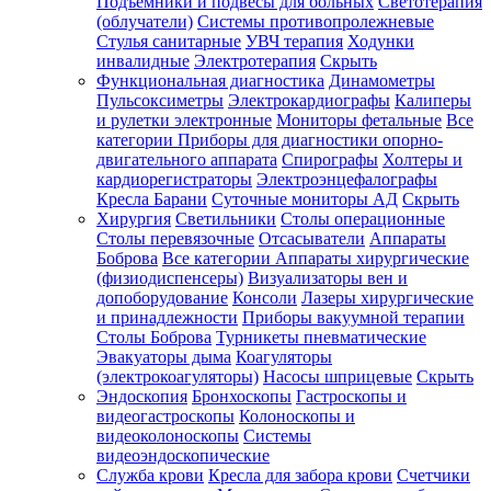
Подъемники и подвесы для больных
Светотерапия
(облучатели)
Системы противопролежневые
Стулья санитарные
УВЧ терапия
Ходунки
инвалидные
Электротерапия
Скрыть
Функциональная диагностика
Динамометры
Пульсоксиметры
Электрокардиографы
Калиперы
и рулетки электронные
Мониторы фетальные
Все
категории
Приборы для диагностики опорно-
двигательного аппарата
Спирографы
Холтеры и
кардиорегистраторы
Электроэнцефалографы
Кресла Барани
Суточные мониторы АД
Скрыть
Хирургия
Светильники
Столы операционные
Столы перевязочные
Отсасыватели
Аппараты
Боброва
Все категории
Аппараты хирургические
(физиодиспенсеры)
Визуализаторы вен и
допоборудование
Консоли
Лазеры хирургические
и принадлежности
Приборы вакуумной терапии
Столы Боброва
Турникеты пневматические
Эвакуаторы дыма
Коагуляторы
(электрокоагуляторы)
Насосы шприцевые
Скрыть
Эндоскопия
Бронхоскопы
Гастроскопы и
видеогастроскопы
Колоноскопы и
видеоколоноскопы
Системы
видеоэндоскопические
Служба крови
Кресла для забора крови
Счетчики