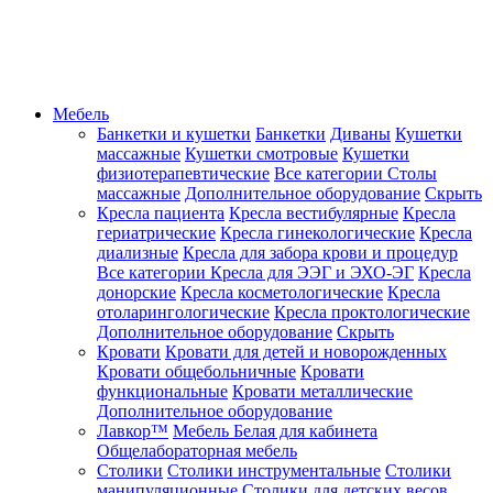
Мебель
Банкетки и кушетки
Банкетки
Диваны
Кушетки
массажные
Кушетки смотровые
Кушетки
физиотерапевтические
Все категории
Столы
массажные
Дополнительное оборудование
Скрыть
Кресла пациента
Кресла вестибулярные
Кресла
гериатрические
Кресла гинекологические
Кресла
диализные
Кресла для забора крови и процедур
Все категории
Кресла для ЭЭГ и ЭХО-ЭГ
Кресла
донорские
Кресла косметологические
Кресла
отоларингологические
Кресла проктологические
Дополнительное оборудование
Скрыть
Кровати
Кровати для детей и новорожденных
Кровати общебольничные
Кровати
функциональные
Кровати металлические
Дополнительное оборудование
Лавкор™
Мебель Белая для кабинета
Общелабораторная мебель
Столики
Столики инструментальные
Столики
манипуляционные
Столики для детских весов