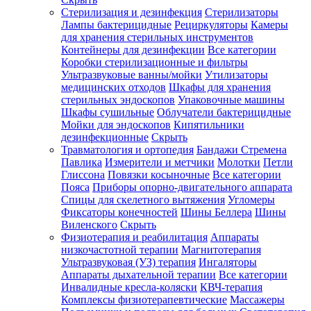
Стерилизация и дезинфекция
Стерилизаторы
Лампы бактерицидные
Рециркуляторы
Камеры
для хранения стерильных инструментов
Контейнеры для дезинфекции
Все категории
Коробки стерилизационные и фильтры
Ультразвуковые ванны/мойки
Утилизаторы
медицинских отходов
Шкафы для хранения
стерильных эндоскопов
Упаковочные машины
Шкафы сушильные
Облучатели бактерицидные
Мойки для эндоскопов
Кипятильники
дезинфекционные
Скрыть
Травматология и ортопедия
Бандажи Стремена
Павлика
Измерители и метчики
Молотки
Петли
Глиссона
Повязки косыночные
Все категории
Пояса
Приборы опорно-двигательного аппарата
Спицы для скелетного вытяжения
Угломеры
Фиксаторы конечностей
Шины Беллера
Шины
Виленского
Скрыть
Физиотерапия и реабилитация
Аппараты
низкочастотной терапии
Магнитотерапия
Ультразвуковая (УЗ) терапия
Ингаляторы
Аппараты дыхательной терапии
Все категории
Инвалидные кресла-коляски
КВЧ-терапия
Комплексы физиотерапевтические
Массажеры