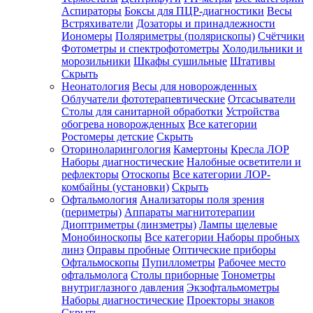
Аспираторы
Боксы для ПЦР-диагностики
Весы
Встряхиватели
Дозаторы и принадлежности
Иономеры
Поляриметры (полярископы)
Счётчики
Фотометры и спектрофотометры
Холодильники и
морозильники
Шкафы сушильные
Штативы
Скрыть
Неонатология
Весы для новорожденных
Облучатели фототерапевтические
Отсасыватели
Столы для санитарной обработки
Устройства
обогрева новорожденных
Все категории
Ростомеры детские
Скрыть
Оториноларингология
Камертоны
Кресла ЛОР
Наборы диагностические
Налобные осветители и
рефлекторы
Отоскопы
Все категории
ЛОР-
комбайны (установки)
Скрыть
Офтальмология
Анализаторы поля зрения
(периметры)
Аппараты магнитотерапии
Диоптриметры (линзметры)
Лампы щелевые
Монобиноскопы
Все категории
Наборы пробных
линз
Оправы пробные
Оптические приборы
Офтальмоскопы
Пупиллометры
Рабочее место
офтальмолога
Столы приборные
Тонометры
внутриглазного давления
Экзофтальмометры
Наборы диагностические
Проекторы знаков
Скрыть