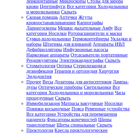
лейкоцитарные
Микроскопы
Столы для забора
крови
Центрифуги
Все категории
Холодильники
и морозильники
Скрыть
Скорая помощь
Аптечки
Жгуты
кровоостанавливающие
Капнографы
Ларингоскопы
Мешки дыхательные Амбу
Все
категории
Носилки
Роторасширители и маски
Сумки-холодильники
Термоконтейнеры
Укладки и
наборы
Штативы для вливаний
Аппараты ИВЛ
Дефибрилляторы
Инфузионные насосы
Наркозные аппараты
Отсасыватели портативные
Рециркуляторы
Электрокардиографы
Скрыть
Стоматология
Оптика
Стерилизация и
дезинфекция
Терапия и ортопедия
Хирургия
Эндодонтия
Прочее
Весы
Дозаторы для антисептиков
Лампы-
лупы
Оптические приборы
Светильники
Все
категории
Холодильники и морозильники
Часы
процедурные
Скрыть
Иммобилизация
Матрасы вакуумные
Носилки
Повязки косыночные
Пояса
Ременные устройства
Все категории
Устройства для перемещения
пациента
Фиксаторы конечностей
Шины
транспортные
Щиты спинальные
Скрыть
Проктология
Кресла проктологические