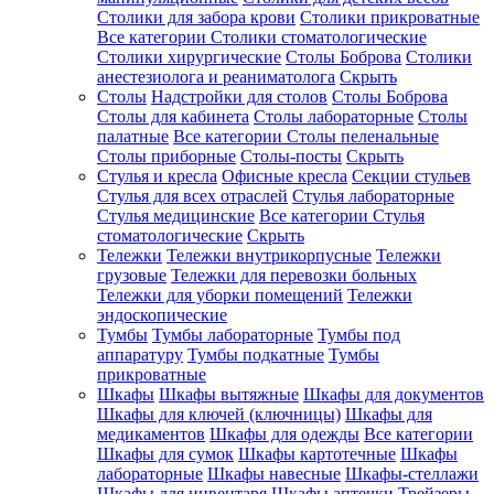
Столики для забора крови
Столики прикроватные
Все категории
Столики стоматологические
Столики хирургические
Столы Боброва
Столики
анестезиолога и реаниматолога
Скрыть
Столы
Надстройки для столов
Столы Боброва
Столы для кабинета
Столы лабораторные
Столы
палатные
Все категории
Столы пеленальные
Столы приборные
Столы-посты
Скрыть
Стулья и кресла
Офисные кресла
Секции стульев
Стулья для всех отраслей
Стулья лабораторные
Стулья медицинские
Все категории
Стулья
стоматологические
Скрыть
Тележки
Тележки внутрикорпусные
Тележки
грузовые
Тележки для перевозки больных
Тележки для уборки помещений
Тележки
эндоскопические
Тумбы
Тумбы лабораторные
Тумбы под
аппаратуру
Тумбы подкатные
Тумбы
прикроватные
Шкафы
Шкафы вытяжные
Шкафы для документов
Шкафы для ключей (ключницы)
Шкафы для
медикаментов
Шкафы для одежды
Все категории
Шкафы для сумок
Шкафы картотечные
Шкафы
лабораторные
Шкафы навесные
Шкафы-стеллажи
Шкафы для инвентаря
Шкафы аптечки
Трейзеры