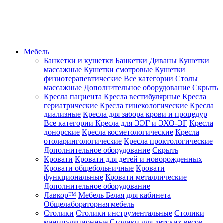
Мебель
Банкетки и кушетки
Банкетки
Диваны
Кушетки
массажные
Кушетки смотровые
Кушетки
физиотерапевтические
Все категории
Столы
массажные
Дополнительное оборудование
Скрыть
Кресла пациента
Кресла вестибулярные
Кресла
гериатрические
Кресла гинекологические
Кресла
диализные
Кресла для забора крови и процедур
Все категории
Кресла для ЭЭГ и ЭХО-ЭГ
Кресла
донорские
Кресла косметологические
Кресла
отоларингологические
Кресла проктологические
Дополнительное оборудование
Скрыть
Кровати
Кровати для детей и новорожденных
Кровати общебольничные
Кровати
функциональные
Кровати металлические
Дополнительное оборудование
Лавкор™
Мебель Белая для кабинета
Общелабораторная мебель
Столики
Столики инструментальные
Столики
манипуляционные
Столики для детских весов