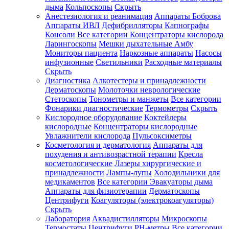
дыма
Кольпоскопы
Скрыть
Анестезиология и реанимация
Аппараты Боброва
Аппараты ИВЛ
Дефибрилляторы
Капнографы
Консоли
Все категории
Концентраторы кислорода
Ларингоскопы
Мешки дыхательные Амбу
Мониторы пациента
Наркозные аппараты
Насосы
инфузионные
Светильники
Расходные материалы
Скрыть
Диагностика
Алкотестеры и принадлежности
Дерматоскопы
Молоточки неврологические
Стетоскопы
Тонометры и манжеты
Все категории
Фонарики диагностические
Термометры
Скрыть
Кислородное оборудование
Коктейлеры
кислородные
Концентраторы кислородные
Увлажнители кислорода
Пульсоксиметры
Косметология и дерматология
Аппараты для
похудения и антивозрастной терапии
Кресла
косметологические
Лазеры хирургические и
принадлежности
Лампы-лупы
Холодильники для
медикаментов
Все категории
Эвакуаторы дыма
Аппараты для физиотерапии
Дерматоскопы
Центрифуги
Коагуляторы (электрокоагуляторы)
Скрыть
Лаборатория
Аквадистилляторы
Микроскопы
Термостаты
Центрифуги
PH-метры
Все категории