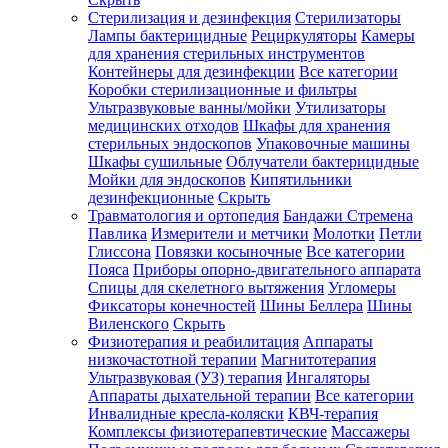
Стерилизация и дезинфекция
Стерилизаторы
Лампы бактерицидные
Рециркуляторы
Камеры
для хранения стерильных инструментов
Контейнеры для дезинфекции
Все категории
Коробки стерилизационные и фильтры
Ультразвуковые ванны/мойки
Утилизаторы
медицинских отходов
Шкафы для хранения
стерильных эндоскопов
Упаковочные машины
Шкафы сушильные
Облучатели бактерицидные
Мойки для эндоскопов
Кипятильники
дезинфекционные
Скрыть
Травматология и ортопедия
Бандажи Стремена
Павлика
Измерители и метчики
Молотки
Петли
Глиссона
Повязки косыночные
Все категории
Пояса
Приборы опорно-двигательного аппарата
Спицы для скелетного вытяжения
Угломеры
Фиксаторы конечностей
Шины Беллера
Шины
Виленского
Скрыть
Физиотерапия и реабилитация
Аппараты
низкочастотной терапии
Магнитотерапия
Ультразвуковая (УЗ) терапия
Ингаляторы
Аппараты дыхательной терапии
Все категории
Инвалидные кресла-коляски
КВЧ-терапия
Комплексы физиотерапевтические
Массажеры