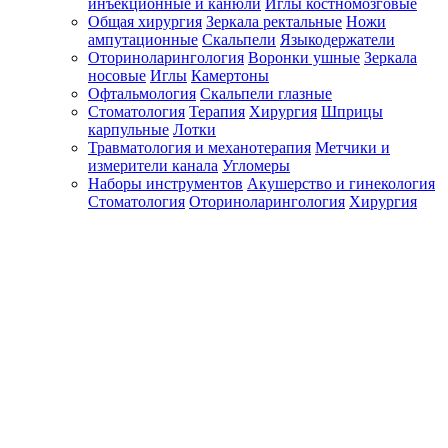
инъекционные и канюли
Иглы костномозговые
Общая хирургия
Зеркала ректальные
Ножи
ампутационные
Скальпели
Языкодержатели
Оториноларингология
Воронки ушные
Зеркала
носовые
Иглы
Камертоны
Офтальмология
Скальпели глазные
Стоматология
Терапия
Хирургия
Шприцы
карпульные
Лотки
Травматология и механотерапия
Метчики и
измерители канала
Угломеры
Наборы инструментов
Акушерство и гинекология
Стоматология
Оториноларингология
Хирургия