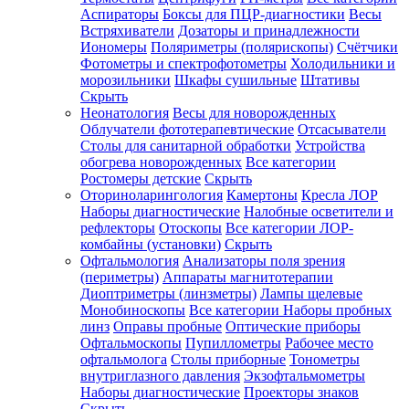
Аспираторы
Боксы для ПЦР-диагностики
Весы
Встряхиватели
Дозаторы и принадлежности
Иономеры
Поляриметры (полярископы)
Счётчики
Фотометры и спектрофотометры
Холодильники и
морозильники
Шкафы сушильные
Штативы
Скрыть
Неонатология
Весы для новорожденных
Облучатели фототерапевтические
Отсасыватели
Столы для санитарной обработки
Устройства
обогрева новорожденных
Все категории
Ростомеры детские
Скрыть
Оториноларингология
Камертоны
Кресла ЛОР
Наборы диагностические
Налобные осветители и
рефлекторы
Отоскопы
Все категории
ЛОР-
комбайны (установки)
Скрыть
Офтальмология
Анализаторы поля зрения
(периметры)
Аппараты магнитотерапии
Диоптриметры (линзметры)
Лампы щелевые
Монобиноскопы
Все категории
Наборы пробных
линз
Оправы пробные
Оптические приборы
Офтальмоскопы
Пупиллометры
Рабочее место
офтальмолога
Столы приборные
Тонометры
внутриглазного давления
Экзофтальмометры
Наборы диагностические
Проекторы знаков
Скрыть