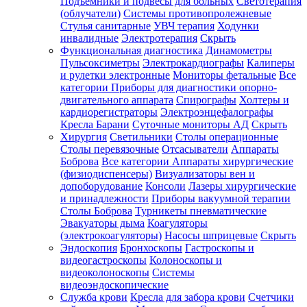
Подъемники и подвесы для больных
Светотерапия
(облучатели)
Системы противопролежневые
Стулья санитарные
УВЧ терапия
Ходунки
инвалидные
Электротерапия
Скрыть
Функциональная диагностика
Динамометры
Пульсоксиметры
Электрокардиографы
Калиперы
и рулетки электронные
Мониторы фетальные
Все
категории
Приборы для диагностики опорно-
двигательного аппарата
Спирографы
Холтеры и
кардиорегистраторы
Электроэнцефалографы
Кресла Барани
Суточные мониторы АД
Скрыть
Хирургия
Светильники
Столы операционные
Столы перевязочные
Отсасыватели
Аппараты
Боброва
Все категории
Аппараты хирургические
(физиодиспенсеры)
Визуализаторы вен и
допоборудование
Консоли
Лазеры хирургические
и принадлежности
Приборы вакуумной терапии
Столы Боброва
Турникеты пневматические
Эвакуаторы дыма
Коагуляторы
(электрокоагуляторы)
Насосы шприцевые
Скрыть
Эндоскопия
Бронхоскопы
Гастроскопы и
видеогастроскопы
Колоноскопы и
видеоколоноскопы
Системы
видеоэндоскопические
Служба крови
Кресла для забора крови
Счетчики