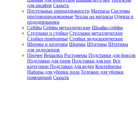
для шкафов
Скрыть
Постельные принадлежности
Матрасы
Системы
противопролежневые
Чехлы на матрасы
Одеяла и
пододеяльники
Сейфы
Сейфы металлические
Шкафы-сейфы
Стеллажи и стойки
Стеллажи металлические
Стойки приборные
Стойки эндоскопические
Ширмы и штативы
Ширмы
Штативы
Штативы
для эндоскопов
Прочее
Вешалки
Ростомеры
Подставки для биксов
Подставки для тазов
Подставки для ног
Все
категории
Подставки для ведер
Контейнеры
Наборы для уборки пола
Тележки для уборки
помещений
Скрыть