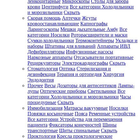
лейкоцитарные
Микроскопы
Столы для забора
крови
Центрифуги
Все категории
Холодильники
и морозильники
Скрыть
Скорая помощь
Аптечки
Жгуты
кровоостанавливающие
Капнографы
Ларингоскопы
Мешки дыхательные Амбу
Все
категории
Носилки
Роторасширители и маски
Сумки-холодильники
Термоконтейнеры
Укладки и
наборы
Штативы для вливаний
Аппараты ИВЛ
Дефибрилляторы
Инфузионные насосы
Наркозные аппараты
Отсасыватели портативные
Рециркуляторы
Электрокардиографы
Скрыть
Стоматология
Оптика
Стерилизация и
дезинфекция
Терапия и ортопедия
Хирургия
Эндодонтия
Прочее
Весы
Дозаторы для антисептиков
Лампы-
лупы
Оптические приборы
Светильники
Все
категории
Холодильники и морозильники
Часы
процедурные
Скрыть
Иммобилизация
Матрасы вакуумные
Носилки
Повязки косыночные
Пояса
Ременные устройства
Все категории
Устройства для перемещения
пациента
Фиксаторы конечностей
Шины
транспортные
Щиты спинальные
Скрыть
Проктология
Кресла проктологические