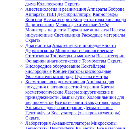
дыма
Кольпоскопы
Скрыть
Анестезиология и реанимация
Аппараты Боброва
Аппараты ИВЛ
Дефибрилляторы
Капнографы
Консоли
Все категории
Концентраторы кислорода
Ларингоскопы
Мешки дыхательные Амбу
Мониторы пациента
Наркозные аппараты
Насосы
инфузионные
Светильники
Расходные материалы
Скрыть
Диагностика
Алкотестеры и принадлежности
Дерматоскопы
Молоточки неврологические
Стетоскопы
Тонометры и манжеты
Все категории
Фонарики диагностические
Термометры
Скрыть
Кислородное оборудование
Коктейлеры
кислородные
Концентраторы кислородные
Увлажнители кислорода
Пульсоксиметры
Косметология и дерматология
Аппараты для
похудения и антивозрастной терапии
Кресла
косметологические
Лазеры хирургические и
принадлежности
Лампы-лупы
Холодильники для
медикаментов
Все категории
Эвакуаторы дыма
Аппараты для физиотерапии
Дерматоскопы
Центрифуги
Коагуляторы (электрокоагуляторы)
Скрыть
Лаборатория
Аквадистилляторы
Микроскопы
Термостаты
Центрифуги
PH-метры
Все категории