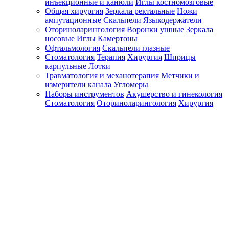
инъекционные и канюли
Иглы костномозговые
Общая хирургия
Зеркала ректальные
Ножи
ампутационные
Скальпели
Языкодержатели
Оториноларингология
Воронки ушные
Зеркала
носовые
Иглы
Камертоны
Офтальмология
Скальпели глазные
Стоматология
Терапия
Хирургия
Шприцы
карпульные
Лотки
Травматология и механотерапия
Метчики и
измерители канала
Угломеры
Наборы инструментов
Акушерство и гинекология
Стоматология
Оториноларингология
Хирургия