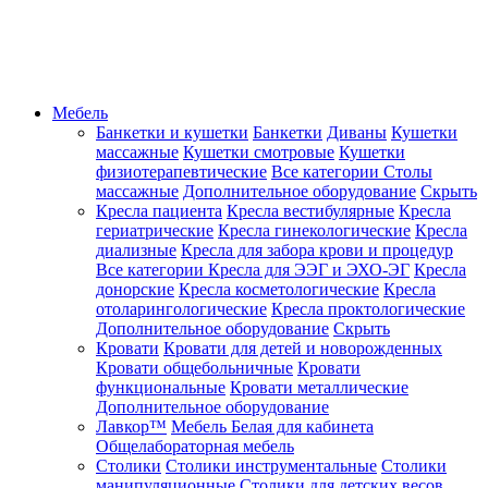
Мебель
Банкетки и кушетки
Банкетки
Диваны
Кушетки
массажные
Кушетки смотровые
Кушетки
физиотерапевтические
Все категории
Столы
массажные
Дополнительное оборудование
Скрыть
Кресла пациента
Кресла вестибулярные
Кресла
гериатрические
Кресла гинекологические
Кресла
диализные
Кресла для забора крови и процедур
Все категории
Кресла для ЭЭГ и ЭХО-ЭГ
Кресла
донорские
Кресла косметологические
Кресла
отоларингологические
Кресла проктологические
Дополнительное оборудование
Скрыть
Кровати
Кровати для детей и новорожденных
Кровати общебольничные
Кровати
функциональные
Кровати металлические
Дополнительное оборудование
Лавкор™
Мебель Белая для кабинета
Общелабораторная мебель
Столики
Столики инструментальные
Столики
манипуляционные
Столики для детских весов