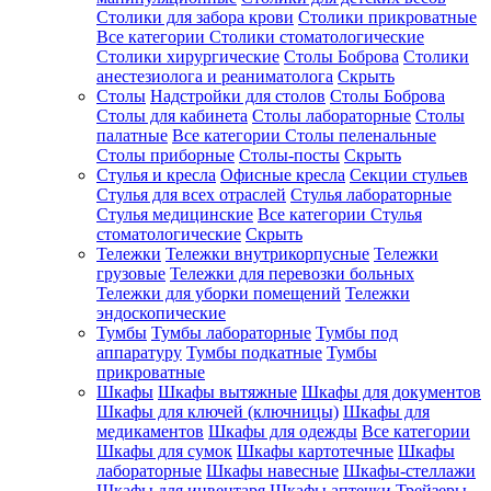
Столики для забора крови
Столики прикроватные
Все категории
Столики стоматологические
Столики хирургические
Столы Боброва
Столики
анестезиолога и реаниматолога
Скрыть
Столы
Надстройки для столов
Столы Боброва
Столы для кабинета
Столы лабораторные
Столы
палатные
Все категории
Столы пеленальные
Столы приборные
Столы-посты
Скрыть
Стулья и кресла
Офисные кресла
Секции стульев
Стулья для всех отраслей
Стулья лабораторные
Стулья медицинские
Все категории
Стулья
стоматологические
Скрыть
Тележки
Тележки внутрикорпусные
Тележки
грузовые
Тележки для перевозки больных
Тележки для уборки помещений
Тележки
эндоскопические
Тумбы
Тумбы лабораторные
Тумбы под
аппаратуру
Тумбы подкатные
Тумбы
прикроватные
Шкафы
Шкафы вытяжные
Шкафы для документов
Шкафы для ключей (ключницы)
Шкафы для
медикаментов
Шкафы для одежды
Все категории
Шкафы для сумок
Шкафы картотечные
Шкафы
лабораторные
Шкафы навесные
Шкафы-стеллажи
Шкафы для инвентаря
Шкафы аптечки
Трейзеры