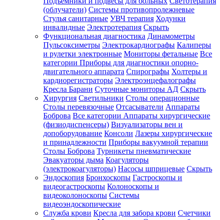
Подъемники и подвесы для больных
Светотерапия
(облучатели)
Системы противопролежневые
Стулья санитарные
УВЧ терапия
Ходунки
инвалидные
Электротерапия
Скрыть
Функциональная диагностика
Динамометры
Пульсоксиметры
Электрокардиографы
Калиперы
и рулетки электронные
Мониторы фетальные
Все
категории
Приборы для диагностики опорно-
двигательного аппарата
Спирографы
Холтеры и
кардиорегистраторы
Электроэнцефалографы
Кресла Барани
Суточные мониторы АД
Скрыть
Хирургия
Светильники
Столы операционные
Столы перевязочные
Отсасыватели
Аппараты
Боброва
Все категории
Аппараты хирургические
(физиодиспенсеры)
Визуализаторы вен и
допоборудование
Консоли
Лазеры хирургические
и принадлежности
Приборы вакуумной терапии
Столы Боброва
Турникеты пневматические
Эвакуаторы дыма
Коагуляторы
(электрокоагуляторы)
Насосы шприцевые
Скрыть
Эндоскопия
Бронхоскопы
Гастроскопы и
видеогастроскопы
Колоноскопы и
видеоколоноскопы
Системы
видеоэндоскопические
Служба крови
Кресла для забора крови
Счетчики