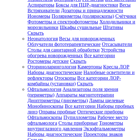
Аспираторы
Боксы для ПЦР-диагностики
Весы
Встряхиватели
Дозаторы и принадлежности
Иономеры
Поляриметры (полярископы)
Счётчики
Фотометры и спектрофотометры
Холодильники и
морозильники
Шкафы сушильные
Штативы
Скрыть
Неонатология
Весы для новорожденных
Облучатели фототерапевтические
Отсасыватели
Столы для санитарной обработки
Устройства
обогрева новорожденных
Все категории
Ростомеры детские
Скрыть
Оториноларингология
Камертоны
Кресла ЛОР
Наборы диагностические
Налобные осветители и
рефлекторы
Отоскопы
Все категории
ЛОР-
комбайны (установки)
Скрыть
Офтальмология
Анализаторы поля зрения
(периметры)
Аппараты магнитотерапии
Диоптриметры (линзметры)
Лампы щелевые
Монобиноскопы
Все категории
Наборы пробных
линз
Оправы пробные
Оптические приборы
Офтальмоскопы
Пупиллометры
Рабочее место
офтальмолога
Столы приборные
Тонометры
внутриглазного давления
Экзофтальмометры
Наборы диагностические
Проекторы знаков
Скрыть