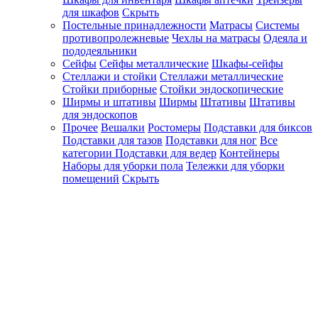
для шкафов
Скрыть
Постельные принадлежности
Матрасы
Системы
противопролежневые
Чехлы на матрасы
Одеяла и
пододеяльники
Сейфы
Сейфы металлические
Шкафы-сейфы
Стеллажи и стойки
Стеллажи металлические
Стойки приборные
Стойки эндоскопические
Ширмы и штативы
Ширмы
Штативы
Штативы
для эндоскопов
Прочее
Вешалки
Ростомеры
Подставки для биксов
Подставки для тазов
Подставки для ног
Все
категории
Подставки для ведер
Контейнеры
Наборы для уборки пола
Тележки для уборки
помещений
Скрыть