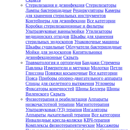
Стерилизация и дезинфекция
Стерилизаторы
Лампы бактерицидные
Рециркуляторы
Камеры
для хранения стерильных инструментов
Контейнеры для дезинфекции
Все категории
Коробки стерилизационные и фильтры
Ультразвуковые ванны/мойки
Утилизаторы
медицинских отходов
Шкафы для хранения
стерильных эндоскопов
Упаковочные машины
Шкафы сушильные
Облучатели бактерицидные
Мойки для эндоскопов
Кипятильники
дезинфекционные
Скрыть
Травматология и ортопедия
Бандажи Стремена
Павлика
Измерители и метчики
Молотки
Петли
Глиссона
Повязки косыночные
Все категории
Пояса
Приборы опорно-двигательного аппарата
Спицы для скелетного вытяжения
Угломеры
Фиксаторы конечностей
Шины Беллера
Шины
Виленского
Скрыть
Физиотерапия и реабилитация
Аппараты
низкочастотной терапии
Магнитотерапия
Ультразвуковая (УЗ) терапия
Ингаляторы
Аппараты дыхательной терапии
Все категории
Инвалидные кресла-коляски
КВЧ-терапия
Комплексы физиотерапевтические
Массажеры