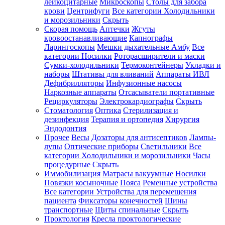
лейкоцитарные
Микроскопы
Столы для забора
крови
Центрифуги
Все категории
Холодильники
и морозильники
Скрыть
Скорая помощь
Аптечки
Жгуты
кровоостанавливающие
Капнографы
Ларингоскопы
Мешки дыхательные Амбу
Все
категории
Носилки
Роторасширители и маски
Сумки-холодильники
Термоконтейнеры
Укладки и
наборы
Штативы для вливаний
Аппараты ИВЛ
Дефибрилляторы
Инфузионные насосы
Наркозные аппараты
Отсасыватели портативные
Рециркуляторы
Электрокардиографы
Скрыть
Стоматология
Оптика
Стерилизация и
дезинфекция
Терапия и ортопедия
Хирургия
Эндодонтия
Прочее
Весы
Дозаторы для антисептиков
Лампы-
лупы
Оптические приборы
Светильники
Все
категории
Холодильники и морозильники
Часы
процедурные
Скрыть
Иммобилизация
Матрасы вакуумные
Носилки
Повязки косыночные
Пояса
Ременные устройства
Все категории
Устройства для перемещения
пациента
Фиксаторы конечностей
Шины
транспортные
Щиты спинальные
Скрыть
Проктология
Кресла проктологические