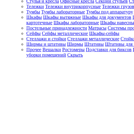
Стулья и кресла
Офисные кресла
Секции стульев
Ст
Тележки
Тележки внутрикорпусные
Тележки грузо
Тумбы
Тумбы лабораторные
Тумбы под аппаратуру
Шкафы
Шкафы вытяжные
Шкафы для документов
картотечные
Шкафы лабораторные
Шкафы навесны
Постельные принадлежности
Матрасы
Системы пр
Сейфы
Сейфы металлические
Шкафы-сейфы
Стеллажи и стойки
Стеллажи металлические
Стойк
Ширмы и штативы
Ширмы
Штативы
Штативы для 
Прочее
Вешалки
Ростомеры
Подставки для биксов
уборки помещений
Скрыть