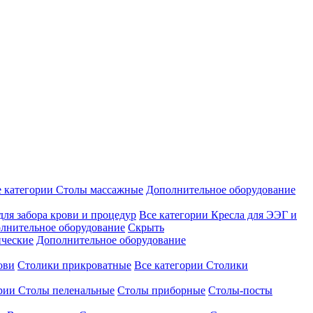
е категории
Столы массажные
Дополнительное оборудование
для забора крови и процедур
Все категории
Кресла для ЭЭГ и
лнительное оборудование
Скрыть
ические
Дополнительное оборудование
ови
Столики прикроватные
Все категории
Столики
ории
Столы пеленальные
Столы приборные
Столы-посты