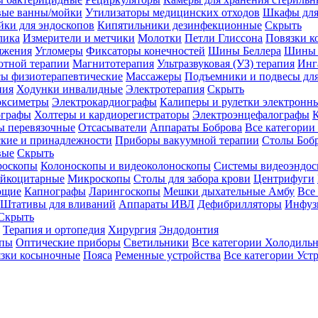
вые ванны/мойки
Утилизаторы медицинских отходов
Шкафы для
ки для эндоскопов
Кипятильники дезинфекционные
Скрыть
лика
Измерители и метчики
Молотки
Петли Глиссона
Повязки к
яжения
Угломеры
Фиксаторы конечностей
Шины Беллера
Шины 
отной терапии
Магнитотерапия
Ультразвуковая (УЗ) терапия
Инг
ы физиотерапевтические
Массажеры
Подъемники и подвесы дл
пия
Ходунки инвалидные
Электротерапия
Скрыть
оксиметры
Электрокардиографы
Калиперы и рулетки электронн
графы
Холтеры и кардиорегистраторы
Электроэнцефалографы
К
ы перевязочные
Отсасыватели
Аппараты Боброва
Все категории
ские и принадлежности
Приборы вакуумной терапии
Столы Боб
вые
Скрыть
роскопы
Колоноскопы и видеоколоноскопы
Системы видеоэндос
ейкоцитарные
Микроскопы
Столы для забора крови
Центрифуги
ющие
Капнографы
Ларингоскопы
Мешки дыхательные Амбу
Все
Штативы для вливаний
Аппараты ИВЛ
Дефибрилляторы
Инфуз
Скрыть
Терапия и ортопедия
Хирургия
Эндодонтия
упы
Оптические приборы
Светильники
Все категории
Холодильн
зки косыночные
Пояса
Ременные устройства
Все категории
Уст