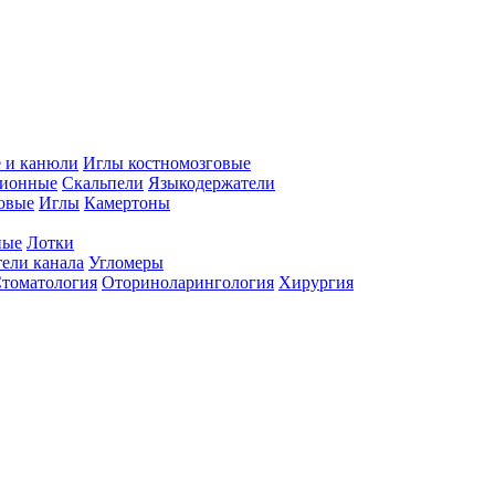
 и канюли
Иглы костномозговые
ционные
Скальпели
Языкодержатели
совые
Иглы
Камертоны
ные
Лотки
ели канала
Угломеры
томатология
Оториноларингология
Хирургия