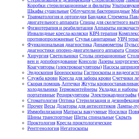
Коробки стерилизационные и фильтры
Ультразвуко
Шкафы сушильные
Облучатели бактерицидные
Мой
Травматология и ортопедия
Бандажи Стремена Пав
Зарегистрироваться
двигательного аппарата
Спицы для скелетного выт
Физиотерапия и реабилитация
Аппараты низкочаст
Инвалидные кресла-коляски
КВЧ-терапия
Комплекс
противопролежневые
Стулья санитарные
УВЧ тера
Функциональная диагностика
Динамометры
Пульс
Зачем
диагностики опорно-двигательного аппарата
Спиро
регистрироваться?
Хирургия
Светильники
Столы операционные
Стол
вен и допоборудование
Консоли
Лазеры хирургиче
Все
Коагуляторы (электрокоагуляторы)
Насосы шприце
покупки
Эндоскопия
Бронхоскопы
Гастроскопы и видеогаст
в
одном
Служба крови
Кресла для забора крови
Счетчики л
месте
Скорая помощь
Аптечки
Жгуты кровоостанавлива
Личный
холодильники
Термоконтейнеры
Укладки и наборы
менеджер
портативные
Рециркуляторы
Электрокардиографы
Стоматология
Оптика
Стерилизация и дезинфекция
Отслеживание
статуса
Прочее
Весы
Дозаторы для антисептиков
Лампы-л
заказа
Иммобилизация
Матрасы вакуумные
Носилки
Повя
Шины транспортные
Щиты спинальные
Скрыть
Проктология
Кресла проктологические
Рентгенология
Негатоскопы