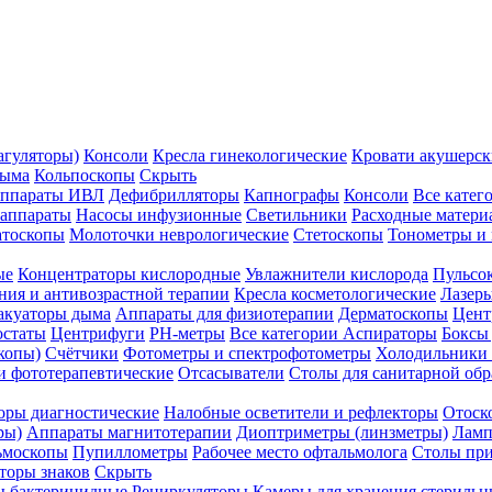
агуляторы)
Консоли
Кресла гинекологические
Кровати акушерск
дыма
Кольпоскопы
Скрыть
ппараты ИВЛ
Дефибрилляторы
Капнографы
Консоли
Все катег
 аппараты
Насосы инфузионные
Светильники
Расходные матери
атоскопы
Молоточки неврологические
Стетоскопы
Тонометры и
ые
Концентраторы кислородные
Увлажнители кислорода
Пульсо
ния и антивозрастной терапии
Кресла косметологические
Лазер
акуаторы дыма
Аппараты для физиотерапии
Дерматоскопы
Цент
остаты
Центрифуги
PH-метры
Все категории
Аспираторы
Боксы
копы)
Счётчики
Фотометры и спектрофотометры
Холодильники 
и фототерапевтические
Отсасыватели
Столы для санитарной обр
оры диагностические
Налобные осветители и рефлекторы
Отоск
ры)
Аппараты магнитотерапии
Диоптриметры (линзметры)
Ламп
ьмоскопы
Пупиллометры
Рабочее место офтальмолога
Столы пр
торы знаков
Скрыть
 бактерицидные
Рециркуляторы
Камеры для хранения стериль