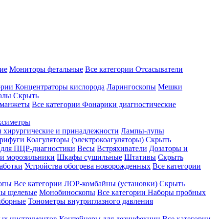
ие
Мониторы фетальные
Все категории
Отсасыватели
ории
Концентраторы кислорода
Ларингоскопы
Мешки
алы
Скрыть
 манжеты
Все категории
Фонарики диагностические
ксиметры
ы хирургические и принадлежности
Лампы-лупы
рифуги
Коагуляторы (электрокоагуляторы)
Скрыть
 для ПЦР-диагностики
Весы
Встряхиватели
Дозаторы и
и морозильники
Шкафы сушильные
Штативы
Скрыть
аботки
Устройства обогрева новорожденных
Все категории
опы
Все категории
ЛОР-комбайны (установки)
Скрыть
ы щелевые
Монобиноскопы
Все категории
Наборы пробных
иборные
Тонометры внутриглазного давления
ных инструментов
Контейнеры для дезинфекции
Все категории