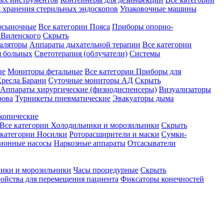
 хранения стерильных эндоскопов
Упаковочные машины
осыночные
Все категории
Пояса
Приборы опорно-
Виленского
Скрыть
аляторы
Аппараты дыхательной терапии
Все категории
я больных
Светотерапия (облучатели)
Системы
ые
Мониторы фетальные
Все категории
Приборы для
ресла Барани
Суточные мониторы АД
Скрыть
Аппараты хирургические (физиодиспенсеры)
Визуализаторы
рова
Турникеты пневматические
Эвакуаторы дыма
копические
Все категории
Холодильники и морозильники
Скрыть
 категории
Носилки
Роторасширители и маски
Сумки-
ионные насосы
Наркозные аппараты
Отсасыватели
ики и морозильники
Часы процедурные
Скрыть
ройства для перемещения пациента
Фиксаторы конечностей