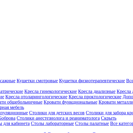
ссажные
Кушетки смотровые
Кушетки физиотерапевтические
Вс
иатрические
Кресла гинекологические
Кресла диализные
Кресла 
ие
Кресла отоларингологические
Кресла проктологические
Допо
ати общебольничные
Кровати функциональные
Кровати металл
рная мебель
ипуляционные
Столики для детских весов
Столики для забора кр
Боброва
Столики анестезиолога и реаниматолога
Скрыть
ы для кабинета
Столы лабораторные
Столы палатные
Все катег