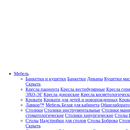
Мебель
Банкетки и кушетки
Банкетки
Диваны
Кушетки ма
Скрыть
Кресла пациента
Кресла вестибулярные
Кресла гер
ЭХО-ЭГ
Кресла донорские
Кресла косметологическ
Кровати
Кровати для детей и новорожденных
Кров
Лавкор™
Мебель Белая для кабинета
Общелаборато
Столики
Столики инструментальные
Столики ман
стоматологические
Столики хирургические
Столы 
Столы
Надстройки для столов
Столы Боброва
Стол
Скрыть