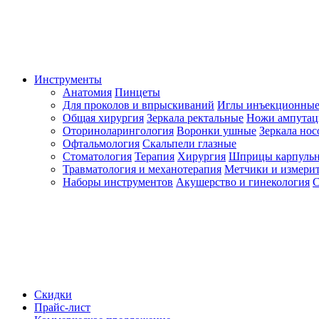
Инструменты
Анатомия
Пинцеты
Для проколов и впрыскиваний
Иглы инъекционные
Общая хирургия
Зеркала ректальные
Ножи ампута
Оториноларингология
Воронки ушные
Зеркала но
Офтальмология
Скальпели глазные
Стоматология
Терапия
Хирургия
Шприцы карпуль
Травматология и механотерапия
Метчики и измерит
Наборы инструментов
Акушерство и гинекология
С
Скидки
Прайс-лист