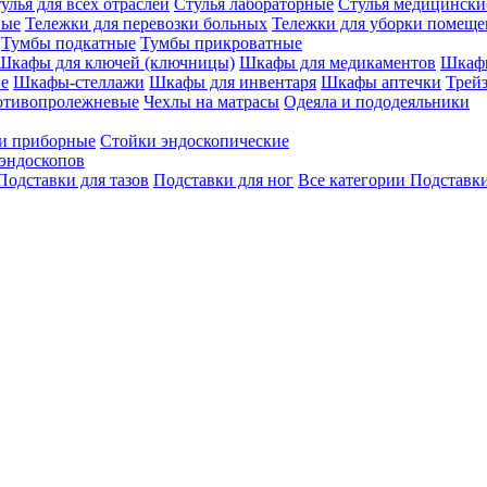
улья для всех отраслей
Стулья лабораторные
Стулья медицински
вые
Тележки для перевозки больных
Тележки для уборки помещ
Тумбы подкатные
Тумбы прикроватные
Шкафы для ключей (ключницы)
Шкафы для медикаментов
Шкафы
е
Шкафы-стеллажи
Шкафы для инвентаря
Шкафы аптечки
Трей
отивопролежневые
Чехлы на матрасы
Одеяла и пододеяльники
и приборные
Стойки эндоскопические
эндоскопов
Подставки для тазов
Подставки для ног
Все категории
Подставки