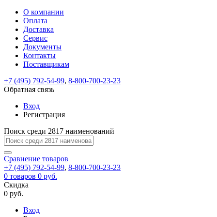
О компании
Восстановление
Обратная
Вход
Регистрация
Оплата
пароля
связь
На
Доставка
вашу
Сервис
почту
Только
Только
Документы
test@example.com
для
для
Ваше
Введите
Заполните
отправлена
Контакты
ИП
ИП
новый
Пароль
На
сообщение
ссылка.
форму.
и
и
Поставщикам
пароль
успешно
вашу
успешно
юр.
юр.
Перейдите
лиц
лиц
отправлено.
восстановлен
почту
+7 (495) 792-54-99
,
8-800-700-23-23
Мы
по
test@test.ru
ней
Обратная связь
отправим
для
отправлена
вам
завершения
Вход
ссылка.
регистрации.
ссылку
Регистрация
Войти
на
указанный
Поиск среди 2817 наименований
Перейдите
Сообщение
Ок
электронный
по
адрес,
ней
Сравнение
товаров
перейдя
для
+7 (495) 792-54-99
,
8-800-700-23-23
по
смены
Запомнить
Забыли
0
товаров
0 руб.
которой
пароля.
меня
пароль?
Скидка
Сменить
вы
0 руб.
сможете
пароль
Войти
Я принимаю условия
задать
Вход
пользовательского