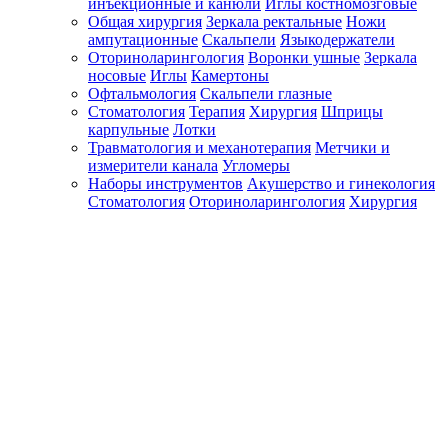
инъекционные и канюли
Иглы костномозговые
Общая хирургия
Зеркала ректальные
Ножи
ампутационные
Скальпели
Языкодержатели
Оториноларингология
Воронки ушные
Зеркала
носовые
Иглы
Камертоны
Офтальмология
Скальпели глазные
Стоматология
Терапия
Хирургия
Шприцы
карпульные
Лотки
Травматология и механотерапия
Метчики и
измерители канала
Угломеры
Наборы инструментов
Акушерство и гинекология
Стоматология
Оториноларингология
Хирургия