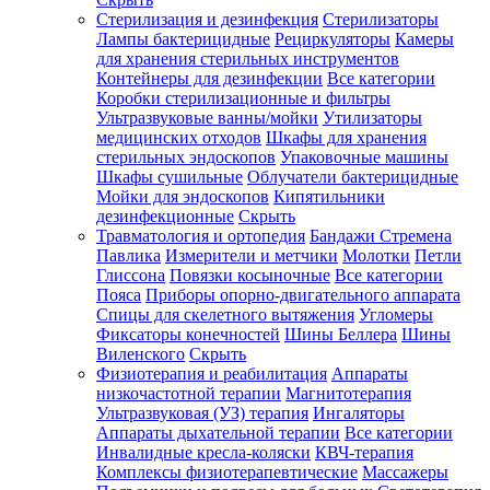
Стерилизация и дезинфекция
Стерилизаторы
Лампы бактерицидные
Рециркуляторы
Камеры
для хранения стерильных инструментов
Контейнеры для дезинфекции
Все категории
Коробки стерилизационные и фильтры
Ультразвуковые ванны/мойки
Утилизаторы
медицинских отходов
Шкафы для хранения
стерильных эндоскопов
Упаковочные машины
Шкафы сушильные
Облучатели бактерицидные
Мойки для эндоскопов
Кипятильники
дезинфекционные
Скрыть
Травматология и ортопедия
Бандажи Стремена
Павлика
Измерители и метчики
Молотки
Петли
Глиссона
Повязки косыночные
Все категории
Пояса
Приборы опорно-двигательного аппарата
Спицы для скелетного вытяжения
Угломеры
Фиксаторы конечностей
Шины Беллера
Шины
Виленского
Скрыть
Физиотерапия и реабилитация
Аппараты
низкочастотной терапии
Магнитотерапия
Ультразвуковая (УЗ) терапия
Ингаляторы
Аппараты дыхательной терапии
Все категории
Инвалидные кресла-коляски
КВЧ-терапия
Комплексы физиотерапевтические
Массажеры