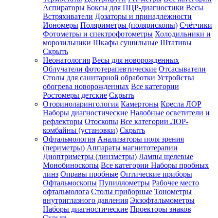
Аспираторы
Боксы для ПЦР-диагностики
Весы
Встряхиватели
Дозаторы и принадлежности
Иономеры
Поляриметры (полярископы)
Счётчики
Фотометры и спектрофотометры
Холодильники и
морозильники
Шкафы сушильные
Штативы
Скрыть
Неонатология
Весы для новорожденных
Облучатели фототерапевтические
Отсасыватели
Столы для санитарной обработки
Устройства
обогрева новорожденных
Все категории
Ростомеры детские
Скрыть
Оториноларингология
Камертоны
Кресла ЛОР
Наборы диагностические
Налобные осветители и
рефлекторы
Отоскопы
Все категории
ЛОР-
комбайны (установки)
Скрыть
Офтальмология
Анализаторы поля зрения
(периметры)
Аппараты магнитотерапии
Диоптриметры (линзметры)
Лампы щелевые
Монобиноскопы
Все категории
Наборы пробных
линз
Оправы пробные
Оптические приборы
Офтальмоскопы
Пупиллометры
Рабочее место
офтальмолога
Столы приборные
Тонометры
внутриглазного давления
Экзофтальмометры
Наборы диагностические
Проекторы знаков
Скрыть