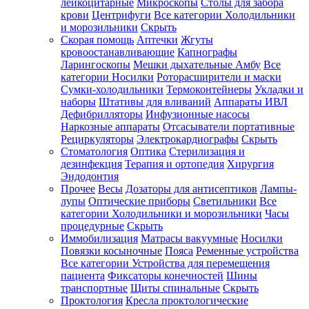
лейкоцитарные
Микроскопы
Столы для забора
крови
Центрифуги
Все категории
Холодильники
и морозильники
Скрыть
Скорая помощь
Аптечки
Жгуты
кровоостанавливающие
Капнографы
Ларингоскопы
Мешки дыхательные Амбу
Все
категории
Носилки
Роторасширители и маски
Сумки-холодильники
Термоконтейнеры
Укладки и
наборы
Штативы для вливаний
Аппараты ИВЛ
Дефибрилляторы
Инфузионные насосы
Наркозные аппараты
Отсасыватели портативные
Рециркуляторы
Электрокардиографы
Скрыть
Стоматология
Оптика
Стерилизация и
дезинфекция
Терапия и ортопедия
Хирургия
Эндодонтия
Прочее
Весы
Дозаторы для антисептиков
Лампы-
лупы
Оптические приборы
Светильники
Все
категории
Холодильники и морозильники
Часы
процедурные
Скрыть
Иммобилизация
Матрасы вакуумные
Носилки
Повязки косыночные
Пояса
Ременные устройства
Все категории
Устройства для перемещения
пациента
Фиксаторы конечностей
Шины
транспортные
Щиты спинальные
Скрыть
Проктология
Кресла проктологические