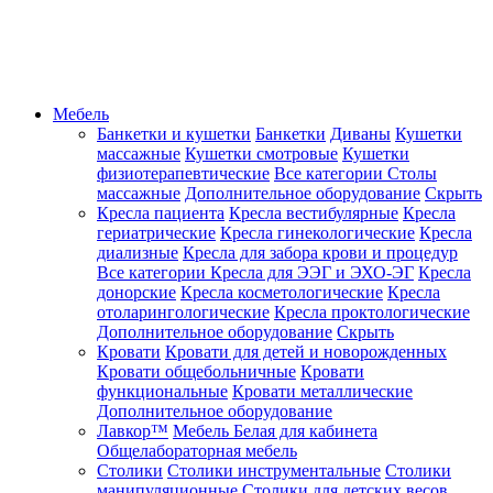
Мебель
Банкетки и кушетки
Банкетки
Диваны
Кушетки
массажные
Кушетки смотровые
Кушетки
физиотерапевтические
Все категории
Столы
массажные
Дополнительное оборудование
Скрыть
Кресла пациента
Кресла вестибулярные
Кресла
гериатрические
Кресла гинекологические
Кресла
диализные
Кресла для забора крови и процедур
Все категории
Кресла для ЭЭГ и ЭХО-ЭГ
Кресла
донорские
Кресла косметологические
Кресла
отоларингологические
Кресла проктологические
Дополнительное оборудование
Скрыть
Кровати
Кровати для детей и новорожденных
Кровати общебольничные
Кровати
функциональные
Кровати металлические
Дополнительное оборудование
Лавкор™
Мебель Белая для кабинета
Общелабораторная мебель
Столики
Столики инструментальные
Столики
манипуляционные
Столики для детских весов