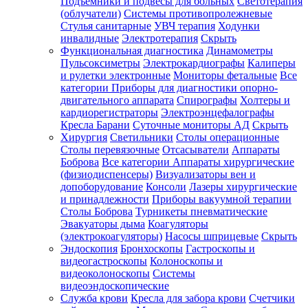
Подъемники и подвесы для больных
Светотерапия
(облучатели)
Системы противопролежневые
Стулья санитарные
УВЧ терапия
Ходунки
инвалидные
Электротерапия
Скрыть
Функциональная диагностика
Динамометры
Пульсоксиметры
Электрокардиографы
Калиперы
и рулетки электронные
Мониторы фетальные
Все
категории
Приборы для диагностики опорно-
двигательного аппарата
Спирографы
Холтеры и
кардиорегистраторы
Электроэнцефалографы
Кресла Барани
Суточные мониторы АД
Скрыть
Хирургия
Светильники
Столы операционные
Столы перевязочные
Отсасыватели
Аппараты
Боброва
Все категории
Аппараты хирургические
(физиодиспенсеры)
Визуализаторы вен и
допоборудование
Консоли
Лазеры хирургические
и принадлежности
Приборы вакуумной терапии
Столы Боброва
Турникеты пневматические
Эвакуаторы дыма
Коагуляторы
(электрокоагуляторы)
Насосы шприцевые
Скрыть
Эндоскопия
Бронхоскопы
Гастроскопы и
видеогастроскопы
Колоноскопы и
видеоколоноскопы
Системы
видеоэндоскопические
Служба крови
Кресла для забора крови
Счетчики