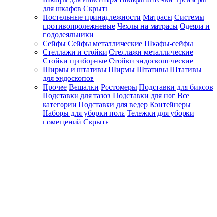
для шкафов
Скрыть
Постельные принадлежности
Матрасы
Системы
противопролежневые
Чехлы на матрасы
Одеяла и
пододеяльники
Сейфы
Сейфы металлические
Шкафы-сейфы
Стеллажи и стойки
Стеллажи металлические
Стойки приборные
Стойки эндоскопические
Ширмы и штативы
Ширмы
Штативы
Штативы
для эндоскопов
Прочее
Вешалки
Ростомеры
Подставки для биксов
Подставки для тазов
Подставки для ног
Все
категории
Подставки для ведер
Контейнеры
Наборы для уборки пола
Тележки для уборки
помещений
Скрыть