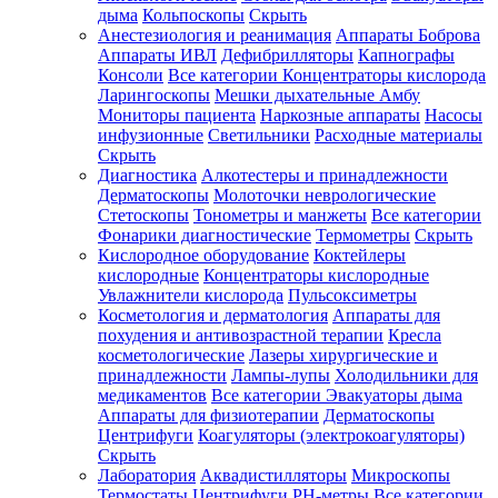
дыма
Кольпоскопы
Скрыть
Анестезиология и реанимация
Аппараты Боброва
Аппараты ИВЛ
Дефибрилляторы
Капнографы
Консоли
Все категории
Концентраторы кислорода
Ларингоскопы
Мешки дыхательные Амбу
Мониторы пациента
Наркозные аппараты
Насосы
инфузионные
Светильники
Расходные материалы
Скрыть
Диагностика
Алкотестеры и принадлежности
Дерматоскопы
Молоточки неврологические
Стетоскопы
Тонометры и манжеты
Все категории
Фонарики диагностические
Термометры
Скрыть
Кислородное оборудование
Коктейлеры
кислородные
Концентраторы кислородные
Увлажнители кислорода
Пульсоксиметры
Косметология и дерматология
Аппараты для
похудения и антивозрастной терапии
Кресла
косметологические
Лазеры хирургические и
принадлежности
Лампы-лупы
Холодильники для
медикаментов
Все категории
Эвакуаторы дыма
Аппараты для физиотерапии
Дерматоскопы
Центрифуги
Коагуляторы (электрокоагуляторы)
Скрыть
Лаборатория
Аквадистилляторы
Микроскопы
Термостаты
Центрифуги
PH-метры
Все категории