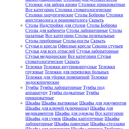
Столики для забора крови
Столики прикроватные
Все категории
Столики стоматологические
Столики хирургические
Столы Боброва
Столики
анестезиолога и реаниматолога
Скрыть
Столы
Надстройки для столов
Столы Боброва
Столы для кабинета
Столы лабораторные
Столы
палатные
Все категории
Столы пеленальные
Столы приборные
Столы-посты
Скрыть
Стулья и кресла
Офисные кресла
Секции стульев
Стулья для всех отраслей
Стулья лабораторные
Стулья медицинские
Все категории
Стулья
стоматологические
Скрыть
Тележки
Тележки внутрикорпусные
Тележки
грузовые
Тележки для перевозки больных
Тележки для уборки помещений
Тележки
эндоскопические
Тумбы
Тумбы лабораторные
Тумбы под
аппаратуру
Тумбы подкатные
Тумбы
прикроватные
Шкафы
Шкафы вытяжные
Шкафы для документов
Шкафы для ключей (ключницы)
Шкафы для
медикаментов
Шкафы для одежды
Все категории
Шкафы для сумок
Шкафы картотечные
Шкафы
лабораторные
Шкафы навесные
Шкафы-стеллажи
Шкафы для инвентаря
Шкафы аптечки
Трейзеры