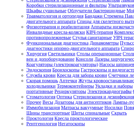
Коробки стерилизационные и фильтры
Ультразвуко
Шкафы сушильные
Облучатели бактерицидные
Мой
Травматология и ортопедия
Бандажи Стремена Пав
Зарегистрироваться
двигательного аппарата
Спицы для скелетного выт
Физиотерапия и реабилитация
Аппараты низкочаст
Инвалидные кресла-коляски
КВЧ-терапия
Комплекс
противопролежневые
Стулья санитарные
УВЧ тера
Функциональная диагностика
Динамометры
Пульс
Зачем
диагностики опорно-двигательного аппарата
Спиро
регистрироваться?
Хирургия
Светильники
Столы операционные
Стол
вен и допоборудование
Консоли
Лазеры хирургиче
Все
Коагуляторы (электрокоагуляторы)
Насосы шприце
покупки
Эндоскопия
Бронхоскопы
Гастроскопы и видеогаст
в
одном
Служба крови
Кресла для забора крови
Счетчики л
месте
Скорая помощь
Аптечки
Жгуты кровоостанавлива
Личный
холодильники
Термоконтейнеры
Укладки и наборы
менеджер
портативные
Рециркуляторы
Электрокардиографы
Стоматология
Оптика
Стерилизация и дезинфекция
Отслеживание
статуса
Прочее
Весы
Дозаторы для антисептиков
Лампы-л
заказа
Иммобилизация
Матрасы вакуумные
Носилки
Повя
Шины транспортные
Щиты спинальные
Скрыть
Проктология
Кресла проктологические
Рентгенология
Негатоскопы