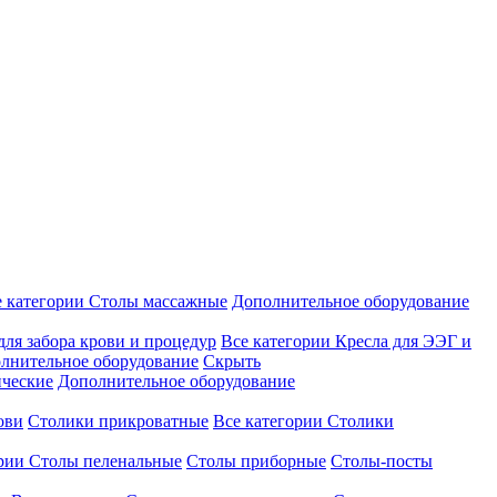
е категории
Столы массажные
Дополнительное оборудование
для забора крови и процедур
Все категории
Кресла для ЭЭГ и
лнительное оборудование
Скрыть
ические
Дополнительное оборудование
ови
Столики прикроватные
Все категории
Столики
ории
Столы пеленальные
Столы приборные
Столы-посты