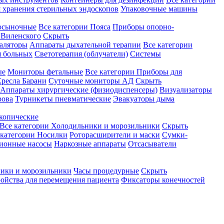
 хранения стерильных эндоскопов
Упаковочные машины
осыночные
Все категории
Пояса
Приборы опорно-
Виленского
Скрыть
аляторы
Аппараты дыхательной терапии
Все категории
я больных
Светотерапия (облучатели)
Системы
ые
Мониторы фетальные
Все категории
Приборы для
ресла Барани
Суточные мониторы АД
Скрыть
Аппараты хирургические (физиодиспенсеры)
Визуализаторы
рова
Турникеты пневматические
Эвакуаторы дыма
копические
Все категории
Холодильники и морозильники
Скрыть
 категории
Носилки
Роторасширители и маски
Сумки-
ионные насосы
Наркозные аппараты
Отсасыватели
ики и морозильники
Часы процедурные
Скрыть
ройства для перемещения пациента
Фиксаторы конечностей