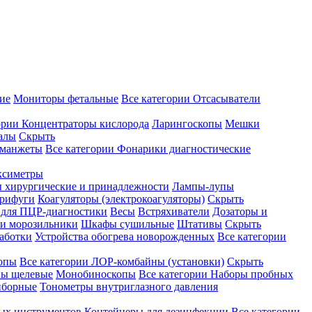
ие
Мониторы фетальные
Все категории
Отсасыватели
ории
Концентраторы кислорода
Ларингоскопы
Мешки
алы
Скрыть
 манжеты
Все категории
Фонарики диагностические
ксиметры
ы хирургические и принадлежности
Лампы-лупы
рифуги
Коагуляторы (электрокоагуляторы)
Скрыть
 для ПЦР-диагностики
Весы
Встряхиватели
Дозаторы и
и морозильники
Шкафы сушильные
Штативы
Скрыть
аботки
Устройства обогрева новорожденных
Все категории
опы
Все категории
ЛОР-комбайны (установки)
Скрыть
ы щелевые
Монобиноскопы
Все категории
Наборы пробных
иборные
Тонометры внутриглазного давления
ных инструментов
Контейнеры для дезинфекции
Все категории