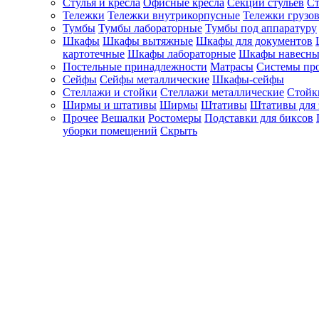
Стулья и кресла
Офисные кресла
Секции стульев
Ст
Тележки
Тележки внутрикорпусные
Тележки грузо
Тумбы
Тумбы лабораторные
Тумбы под аппаратуру
Шкафы
Шкафы вытяжные
Шкафы для документов
картотечные
Шкафы лабораторные
Шкафы навесны
Постельные принадлежности
Матрасы
Системы пр
Сейфы
Сейфы металлические
Шкафы-сейфы
Стеллажи и стойки
Стеллажи металлические
Стойк
Ширмы и штативы
Ширмы
Штативы
Штативы для 
Прочее
Вешалки
Ростомеры
Подставки для биксов
уборки помещений
Скрыть