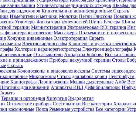
вые ванны/мойки
Утилизаторы медицинских отходов
Шкафы для
ки для эндоскопов
Кипятильники дезинфекционные
Скрыть
лика
Измерители и метчики
Молотки
Петли Глиссона
Повязки к
яжения
Угломеры
Фиксаторы конечностей
Шины Беллера
Шины 
отной терапии
Магнитотерапия
Ультразвуковая (УЗ) терапия
Инг
ы физиотерапевтические
Массажеры
Подъемники и подвесы дл
пия
Ходунки инвалидные
Электротерапия
Скрыть
оксиметры
Электрокардиографы
Калиперы и рулетки электронн
графы
Холтеры и кардиорегистраторы
Электроэнцефалографы
К
ы перевязочные
Отсасыватели
Аппараты Боброва
Все категории
ские и принадлежности
Приборы вакуумной терапии
Столы Боб
вые
Скрыть
роскопы
Колоноскопы и видеоколоноскопы
Системы видеоэндос
ейкоцитарные
Микроскопы
Столы для забора крови
Центрифуги
ющие
Капнографы
Ларингоскопы
Мешки дыхательные Амбу
Все
Штативы для вливаний
Аппараты ИВЛ
Дефибрилляторы
Инфуз
Скрыть
Терапия и ортопедия
Хирургия
Эндодонтия
упы
Оптические приборы
Светильники
Все категории
Холодильн
зки косыночные
Пояса
Ременные устройства
Все категории
Уст