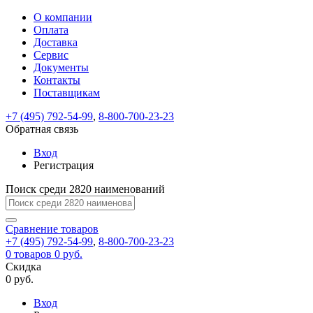
О компании
Восстановление
Обратная
Вход
Регистрация
Оплата
пароля
связь
На
Доставка
вашу
Сервис
почту
Только
Только
Документы
test@example.com
для
для
Ваше
Введите
Заполните
отправлена
Контакты
ИП
ИП
новый
Пароль
На
сообщение
ссылка.
форму.
и
и
Поставщикам
пароль
успешно
вашу
успешно
юр.
юр.
Перейдите
лиц
лиц
отправлено.
восстановлен
почту
+7 (495) 792-54-99
,
8-800-700-23-23
Мы
по
test@test.ru
ней
Обратная связь
отправим
для
отправлена
вам
завершения
Вход
ссылка.
регистрации.
ссылку
Регистрация
Войти
на
указанный
Поиск среди 2820 наименований
Перейдите
Сообщение
Ок
электронный
по
адрес,
ней
Сравнение
товаров
перейдя
для
+7 (495) 792-54-99
,
8-800-700-23-23
по
смены
Запомнить
Забыли
0
товаров
0 руб.
которой
пароля.
меня
пароль?
Скидка
Сменить
вы
0 руб.
сможете
пароль
Войти
Я принимаю условия
задать
Вход
пользовательского