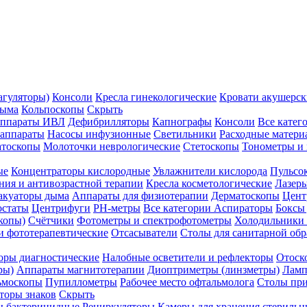
агуляторы)
Консоли
Кресла гинекологические
Кровати акушерск
дыма
Кольпоскопы
Скрыть
ппараты ИВЛ
Дефибрилляторы
Капнографы
Консоли
Все катег
 аппараты
Насосы инфузионные
Светильники
Расходные матери
атоскопы
Молоточки неврологические
Стетоскопы
Тонометры и
ые
Концентраторы кислородные
Увлажнители кислорода
Пульсо
ния и антивозрастной терапии
Кресла косметологические
Лазер
акуаторы дыма
Аппараты для физиотерапии
Дерматоскопы
Цент
остаты
Центрифуги
PH-метры
Все категории
Аспираторы
Боксы
копы)
Счётчики
Фотометры и спектрофотометры
Холодильники 
и фототерапевтические
Отсасыватели
Столы для санитарной обр
оры диагностические
Налобные осветители и рефлекторы
Отоск
ры)
Аппараты магнитотерапии
Диоптриметры (линзметры)
Ламп
ьмоскопы
Пупиллометры
Рабочее место офтальмолога
Столы пр
торы знаков
Скрыть
 бактерицидные
Рециркуляторы
Камеры для хранения стериль