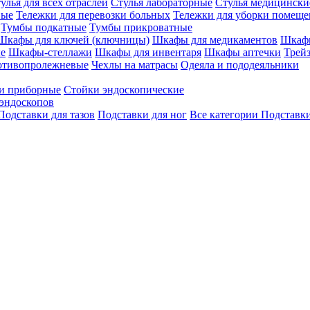
улья для всех отраслей
Стулья лабораторные
Стулья медицински
вые
Тележки для перевозки больных
Тележки для уборки помещ
Тумбы подкатные
Тумбы прикроватные
Шкафы для ключей (ключницы)
Шкафы для медикаментов
Шкафы
е
Шкафы-стеллажи
Шкафы для инвентаря
Шкафы аптечки
Трей
отивопролежневые
Чехлы на матрасы
Одеяла и пододеяльники
и приборные
Стойки эндоскопические
эндоскопов
Подставки для тазов
Подставки для ног
Все категории
Подставки