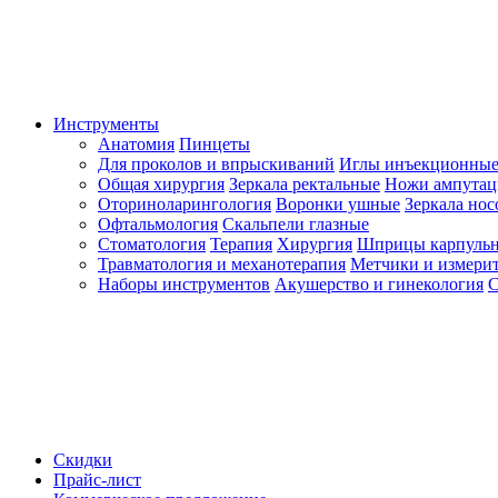
Инструменты
Анатомия
Пинцеты
Для проколов и впрыскиваний
Иглы инъекционные
Общая хирургия
Зеркала ректальные
Ножи ампута
Оториноларингология
Воронки ушные
Зеркала но
Офтальмология
Скальпели глазные
Стоматология
Терапия
Хирургия
Шприцы карпуль
Травматология и механотерапия
Метчики и измерит
Наборы инструментов
Акушерство и гинекология
С
Скидки
Прайс-лист