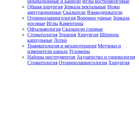
инъекционные и канюли
Иглы костномозговые
Общая хирургия
Зеркала ректальные
Ножи
ампутационные
Скальпели
Языкодержатели
Оториноларингология
Воронки ушные
Зеркала
носовые
Иглы
Камертоны
Офтальмология
Скальпели глазные
Стоматология
Терапия
Хирургия
Шприцы
карпульные
Лотки
Травматология и механотерапия
Метчики и
измерители канала
Угломеры
Наборы инструментов
Акушерство и гинекология
Стоматология
Оториноларингология
Хирургия