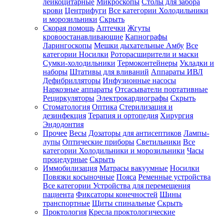
лейкоцитарные
Микроскопы
Столы для забора
крови
Центрифуги
Все категории
Холодильники
и морозильники
Скрыть
Скорая помощь
Аптечки
Жгуты
кровоостанавливающие
Капнографы
Ларингоскопы
Мешки дыхательные Амбу
Все
категории
Носилки
Роторасширители и маски
Сумки-холодильники
Термоконтейнеры
Укладки и
наборы
Штативы для вливаний
Аппараты ИВЛ
Дефибрилляторы
Инфузионные насосы
Наркозные аппараты
Отсасыватели портативные
Рециркуляторы
Электрокардиографы
Скрыть
Стоматология
Оптика
Стерилизация и
дезинфекция
Терапия и ортопедия
Хирургия
Эндодонтия
Прочее
Весы
Дозаторы для антисептиков
Лампы-
лупы
Оптические приборы
Светильники
Все
категории
Холодильники и морозильники
Часы
процедурные
Скрыть
Иммобилизация
Матрасы вакуумные
Носилки
Повязки косыночные
Пояса
Ременные устройства
Все категории
Устройства для перемещения
пациента
Фиксаторы конечностей
Шины
транспортные
Щиты спинальные
Скрыть
Проктология
Кресла проктологические