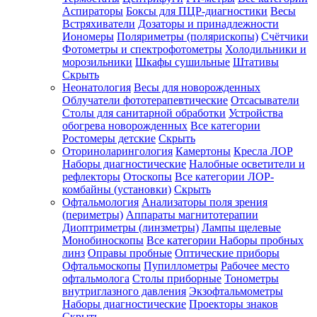
Аспираторы
Боксы для ПЦР-диагностики
Весы
Встряхиватели
Дозаторы и принадлежности
Иономеры
Поляриметры (полярископы)
Счётчики
Фотометры и спектрофотометры
Холодильники и
морозильники
Шкафы сушильные
Штативы
Скрыть
Неонатология
Весы для новорожденных
Облучатели фототерапевтические
Отсасыватели
Столы для санитарной обработки
Устройства
обогрева новорожденных
Все категории
Ростомеры детские
Скрыть
Оториноларингология
Камертоны
Кресла ЛОР
Наборы диагностические
Налобные осветители и
рефлекторы
Отоскопы
Все категории
ЛОР-
комбайны (установки)
Скрыть
Офтальмология
Анализаторы поля зрения
(периметры)
Аппараты магнитотерапии
Диоптриметры (линзметры)
Лампы щелевые
Монобиноскопы
Все категории
Наборы пробных
линз
Оправы пробные
Оптические приборы
Офтальмоскопы
Пупиллометры
Рабочее место
офтальмолога
Столы приборные
Тонометры
внутриглазного давления
Экзофтальмометры
Наборы диагностические
Проекторы знаков
Скрыть