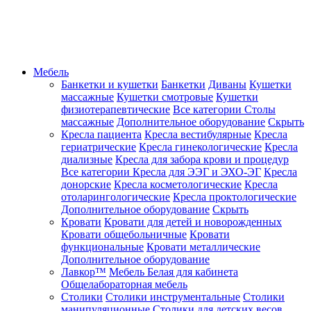
Мебель
Банкетки и кушетки
Банкетки
Диваны
Кушетки
массажные
Кушетки смотровые
Кушетки
физиотерапевтические
Все категории
Столы
массажные
Дополнительное оборудование
Скрыть
Кресла пациента
Кресла вестибулярные
Кресла
гериатрические
Кресла гинекологические
Кресла
диализные
Кресла для забора крови и процедур
Все категории
Кресла для ЭЭГ и ЭХО-ЭГ
Кресла
донорские
Кресла косметологические
Кресла
отоларингологические
Кресла проктологические
Дополнительное оборудование
Скрыть
Кровати
Кровати для детей и новорожденных
Кровати общебольничные
Кровати
функциональные
Кровати металлические
Дополнительное оборудование
Лавкор™
Мебель Белая для кабинета
Общелабораторная мебель
Столики
Столики инструментальные
Столики
манипуляционные
Столики для детских весов