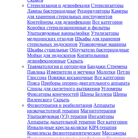
Стерилизация и дезинфекция
Стерилизаторы
Лампы бактерицидные
Рециркуляторы
Камеры
для хранения стерильных инструментов
Контейнеры для дезинфекции
Все категории
Коробки стерилизационные и фильтры
Ультразвуковые ванны/мойки
Утилизаторы
медицинских отходов
Шкафы для хранения
стерильных эндоскопов
Упаковочные машины
Шкафы сушильные
Облучатели бактерицидные
Мойки для эндоскопов
Кипятильники
дезинфекционные
Скрыть
Травматология и ортопедия
Бандажи Стремена
Павлика
Измерители и метчики
Молотки
Петли
Глиссона
Повязки косыночные
Все категории
Пояса
Приборы опорно-двигательного аппарата
Спицы для скелетного вытяжения
Угломеры
Фиксаторы конечностей
Шины Беллера
Шины
Виленского
Скрыть
Физиотерапия и реабилитация
Аппараты
низкочастотной терапии
Магнитотерапия
Ультразвуковая (УЗ) терапия
Ингаляторы
Аппараты дыхательной терапии
Все категории
Инвалидные кресла-коляски
КВЧ-терапия
Комплексы физиотерапевтические
Массажеры