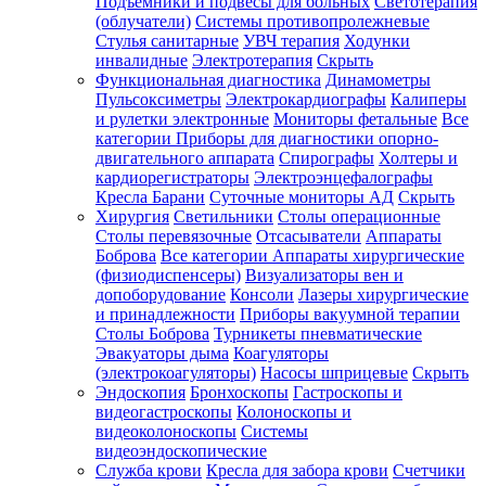
Подъемники и подвесы для больных
Светотерапия
(облучатели)
Системы противопролежневые
Стулья санитарные
УВЧ терапия
Ходунки
инвалидные
Электротерапия
Скрыть
Функциональная диагностика
Динамометры
Пульсоксиметры
Электрокардиографы
Калиперы
и рулетки электронные
Мониторы фетальные
Все
категории
Приборы для диагностики опорно-
двигательного аппарата
Спирографы
Холтеры и
кардиорегистраторы
Электроэнцефалографы
Кресла Барани
Суточные мониторы АД
Скрыть
Хирургия
Светильники
Столы операционные
Столы перевязочные
Отсасыватели
Аппараты
Боброва
Все категории
Аппараты хирургические
(физиодиспенсеры)
Визуализаторы вен и
допоборудование
Консоли
Лазеры хирургические
и принадлежности
Приборы вакуумной терапии
Столы Боброва
Турникеты пневматические
Эвакуаторы дыма
Коагуляторы
(электрокоагуляторы)
Насосы шприцевые
Скрыть
Эндоскопия
Бронхоскопы
Гастроскопы и
видеогастроскопы
Колоноскопы и
видеоколоноскопы
Системы
видеоэндоскопические
Служба крови
Кресла для забора крови
Счетчики