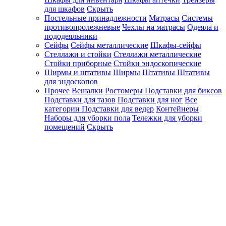
для шкафов
Скрыть
Постельные принадлежности
Матрасы
Системы
противопролежневые
Чехлы на матрасы
Одеяла и
пододеяльники
Сейфы
Сейфы металлические
Шкафы-сейфы
Стеллажи и стойки
Стеллажи металлические
Стойки приборные
Стойки эндоскопические
Ширмы и штативы
Ширмы
Штативы
Штативы
для эндоскопов
Прочее
Вешалки
Ростомеры
Подставки для биксов
Подставки для тазов
Подставки для ног
Все
категории
Подставки для ведер
Контейнеры
Наборы для уборки пола
Тележки для уборки
помещений
Скрыть