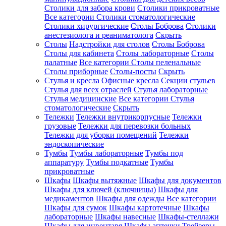
Столики для забора крови
Столики прикроватные
Все категории
Столики стоматологические
Столики хирургические
Столы Боброва
Столики
анестезиолога и реаниматолога
Скрыть
Столы
Надстройки для столов
Столы Боброва
Столы для кабинета
Столы лабораторные
Столы
палатные
Все категории
Столы пеленальные
Столы приборные
Столы-посты
Скрыть
Стулья и кресла
Офисные кресла
Секции стульев
Стулья для всех отраслей
Стулья лабораторные
Стулья медицинские
Все категории
Стулья
стоматологические
Скрыть
Тележки
Тележки внутрикорпусные
Тележки
грузовые
Тележки для перевозки больных
Тележки для уборки помещений
Тележки
эндоскопические
Тумбы
Тумбы лабораторные
Тумбы под
аппаратуру
Тумбы подкатные
Тумбы
прикроватные
Шкафы
Шкафы вытяжные
Шкафы для документов
Шкафы для ключей (ключницы)
Шкафы для
медикаментов
Шкафы для одежды
Все категории
Шкафы для сумок
Шкафы картотечные
Шкафы
лабораторные
Шкафы навесные
Шкафы-стеллажи
Шкафы для инвентаря
Шкафы аптечки
Трейзеры