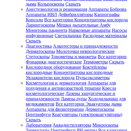
дыма
Кольпоскопы
Скрыть
Анестезиология и реанимация
Аппараты Боброва
Аппараты ИВЛ
Дефибрилляторы
Капнографы
Консоли
Все категории
Концентраторы кислорода
Ларингоскопы
Мешки дыхательные Амбу
Мониторы пациента
Наркозные аппараты
Насосы
инфузионные
Светильники
Расходные материалы
Скрыть
Диагностика
Алкотестеры и принадлежности
Дерматоскопы
Молоточки неврологические
Стетоскопы
Тонометры и манжеты
Все категории
Фонарики диагностические
Термометры
Скрыть
Кислородное оборудование
Коктейлеры
кислородные
Концентраторы кислородные
Увлажнители кислорода
Пульсоксиметры
Косметология и дерматология
Аппараты для
похудения и антивозрастной терапии
Кресла
косметологические
Лазеры хирургические и
принадлежности
Лампы-лупы
Холодильники для
медикаментов
Все категории
Эвакуаторы дыма
Аппараты для физиотерапии
Дерматоскопы
Центрифуги
Коагуляторы (электрокоагуляторы)
Скрыть
Лаборатория
Аквадистилляторы
Микроскопы
Термостаты
Центрифуги
PH-метры
Все категории