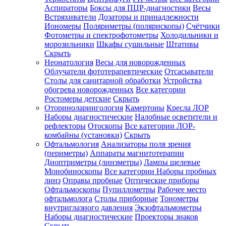
Аспираторы
Боксы для ПЦР-диагностики
Весы
Встряхиватели
Дозаторы и принадлежности
Иономеры
Поляриметры (полярископы)
Счётчики
Фотометры и спектрофотометры
Холодильники и
морозильники
Шкафы сушильные
Штативы
Скрыть
Неонатология
Весы для новорожденных
Облучатели фототерапевтические
Отсасыватели
Столы для санитарной обработки
Устройства
обогрева новорожденных
Все категории
Ростомеры детские
Скрыть
Оториноларингология
Камертоны
Кресла ЛОР
Наборы диагностические
Налобные осветители и
рефлекторы
Отоскопы
Все категории
ЛОР-
комбайны (установки)
Скрыть
Офтальмология
Анализаторы поля зрения
(периметры)
Аппараты магнитотерапии
Диоптриметры (линзметры)
Лампы щелевые
Монобиноскопы
Все категории
Наборы пробных
линз
Оправы пробные
Оптические приборы
Офтальмоскопы
Пупиллометры
Рабочее место
офтальмолога
Столы приборные
Тонометры
внутриглазного давления
Экзофтальмометры
Наборы диагностические
Проекторы знаков
Скрыть