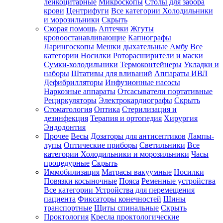
лейкоцитарные
Микроскопы
Столы для забора
крови
Центрифуги
Все категории
Холодильники
и морозильники
Скрыть
Скорая помощь
Аптечки
Жгуты
кровоостанавливающие
Капнографы
Ларингоскопы
Мешки дыхательные Амбу
Все
категории
Носилки
Роторасширители и маски
Сумки-холодильники
Термоконтейнеры
Укладки и
наборы
Штативы для вливаний
Аппараты ИВЛ
Дефибрилляторы
Инфузионные насосы
Наркозные аппараты
Отсасыватели портативные
Рециркуляторы
Электрокардиографы
Скрыть
Стоматология
Оптика
Стерилизация и
дезинфекция
Терапия и ортопедия
Хирургия
Эндодонтия
Прочее
Весы
Дозаторы для антисептиков
Лампы-
лупы
Оптические приборы
Светильники
Все
категории
Холодильники и морозильники
Часы
процедурные
Скрыть
Иммобилизация
Матрасы вакуумные
Носилки
Повязки косыночные
Пояса
Ременные устройства
Все категории
Устройства для перемещения
пациента
Фиксаторы конечностей
Шины
транспортные
Щиты спинальные
Скрыть
Проктология
Кресла проктологические