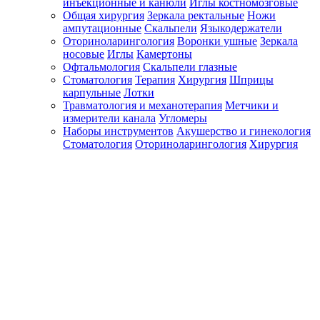
инъекционные и канюли
Иглы костномозговые
Общая хирургия
Зеркала ректальные
Ножи
ампутационные
Скальпели
Языкодержатели
Оториноларингология
Воронки ушные
Зеркала
носовые
Иглы
Камертоны
Офтальмология
Скальпели глазные
Стоматология
Терапия
Хирургия
Шприцы
карпульные
Лотки
Травматология и механотерапия
Метчики и
измерители канала
Угломеры
Наборы инструментов
Акушерство и гинекология
Стоматология
Оториноларингология
Хирургия