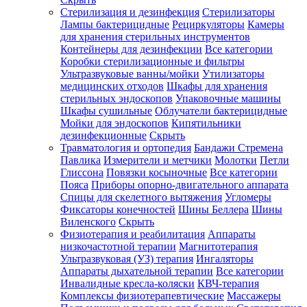
Стерилизация и дезинфекция
Стерилизаторы
Лампы бактерицидные
Рециркуляторы
Камеры
для хранения стерильных инструментов
Контейнеры для дезинфекции
Все категории
Коробки стерилизационные и фильтры
Ультразвуковые ванны/мойки
Утилизаторы
медицинских отходов
Шкафы для хранения
стерильных эндоскопов
Упаковочные машины
Шкафы сушильные
Облучатели бактерицидные
Мойки для эндоскопов
Кипятильники
дезинфекционные
Скрыть
Травматология и ортопедия
Бандажи Стремена
Павлика
Измерители и метчики
Молотки
Петли
Глиссона
Повязки косыночные
Все категории
Пояса
Приборы опорно-двигательного аппарата
Спицы для скелетного вытяжения
Угломеры
Фиксаторы конечностей
Шины Беллера
Шины
Виленского
Скрыть
Физиотерапия и реабилитация
Аппараты
низкочастотной терапии
Магнитотерапия
Ультразвуковая (УЗ) терапия
Ингаляторы
Аппараты дыхательной терапии
Все категории
Инвалидные кресла-коляски
КВЧ-терапия
Комплексы физиотерапевтические
Массажеры