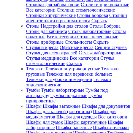
Столики для забора крови
Столики прикроватные
Все категории
Столики стоматологические
Столики хирургические
Столы Боброва
Столики
анестезиолога и реаниматолога
Скрыть
Столы
Надстройки для столов
Столы Боброва
Столы для кабинета
Столы лабораторные
Столы
палатные
Все категории
Столы пеленальные
Столы приборные
Столы-посты
Скрыть
Стулья и кресла
Офисные кресла
Секции стульев
Стулья для всех отраслей
Стулья лабораторные
Стулья медицинские
Все категории
Стулья
стоматологические
Скрыть
Тележки
Тележки внутрикорпусные
Тележки
грузовые
Тележки для перевозки больных
Тележки для уборки помещений
Тележки
эндоскопические
Тумбы
Тумбы лабораторные
Тумбы под
аппаратуру
Тумбы подкатные
Тумбы
прикроватные
Шкафы
Шкафы вытяжные
Шкафы для документов
Шкафы для ключей (ключницы)
Шкафы для
медикаментов
Шкафы для одежды
Все категории
Шкафы для сумок
Шкафы картотечные
Шкафы
лабораторные
Шкафы навесные
Шкафы-стеллажи
Шкафы для инвентаря
Шкафы аптечки
Трейзеры