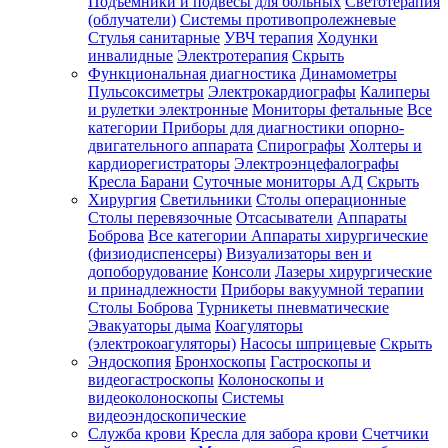
Подъемники и подвесы для больных
Светотерапия
(облучатели)
Системы противопролежневые
Стулья санитарные
УВЧ терапия
Ходунки
инвалидные
Электротерапия
Скрыть
Функциональная диагностика
Динамометры
Пульсоксиметры
Электрокардиографы
Калиперы
и рулетки электронные
Мониторы фетальные
Все
категории
Приборы для диагностики опорно-
двигательного аппарата
Спирографы
Холтеры и
кардиорегистраторы
Электроэнцефалографы
Кресла Барани
Суточные мониторы АД
Скрыть
Хирургия
Светильники
Столы операционные
Столы перевязочные
Отсасыватели
Аппараты
Боброва
Все категории
Аппараты хирургические
(физиодиспенсеры)
Визуализаторы вен и
допоборудование
Консоли
Лазеры хирургические
и принадлежности
Приборы вакуумной терапии
Столы Боброва
Турникеты пневматические
Эвакуаторы дыма
Коагуляторы
(электрокоагуляторы)
Насосы шприцевые
Скрыть
Эндоскопия
Бронхоскопы
Гастроскопы и
видеогастроскопы
Колоноскопы и
видеоколоноскопы
Системы
видеоэндоскопические
Служба крови
Кресла для забора крови
Счетчики