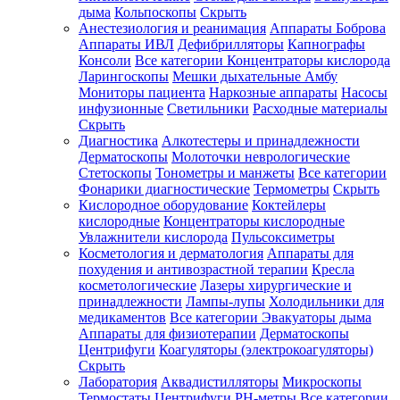
дыма
Кольпоскопы
Скрыть
Анестезиология и реанимация
Аппараты Боброва
Аппараты ИВЛ
Дефибрилляторы
Капнографы
Консоли
Все категории
Концентраторы кислорода
Ларингоскопы
Мешки дыхательные Амбу
Мониторы пациента
Наркозные аппараты
Насосы
инфузионные
Светильники
Расходные материалы
Скрыть
Диагностика
Алкотестеры и принадлежности
Дерматоскопы
Молоточки неврологические
Стетоскопы
Тонометры и манжеты
Все категории
Фонарики диагностические
Термометры
Скрыть
Кислородное оборудование
Коктейлеры
кислородные
Концентраторы кислородные
Увлажнители кислорода
Пульсоксиметры
Косметология и дерматология
Аппараты для
похудения и антивозрастной терапии
Кресла
косметологические
Лазеры хирургические и
принадлежности
Лампы-лупы
Холодильники для
медикаментов
Все категории
Эвакуаторы дыма
Аппараты для физиотерапии
Дерматоскопы
Центрифуги
Коагуляторы (электрокоагуляторы)
Скрыть
Лаборатория
Аквадистилляторы
Микроскопы
Термостаты
Центрифуги
PH-метры
Все категории