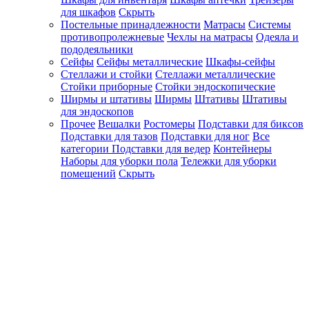
для шкафов
Скрыть
Постельные принадлежности
Матрасы
Системы
противопролежневые
Чехлы на матрасы
Одеяла и
пододеяльники
Сейфы
Сейфы металлические
Шкафы-сейфы
Стеллажи и стойки
Стеллажи металлические
Стойки приборные
Стойки эндоскопические
Ширмы и штативы
Ширмы
Штативы
Штативы
для эндоскопов
Прочее
Вешалки
Ростомеры
Подставки для биксов
Подставки для тазов
Подставки для ног
Все
категории
Подставки для ведер
Контейнеры
Наборы для уборки пола
Тележки для уборки
помещений
Скрыть