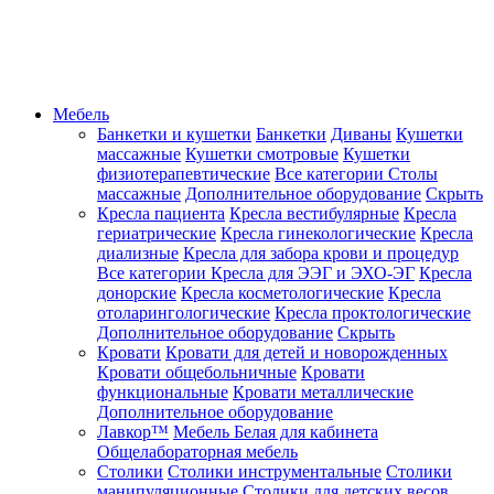
Мебель
Банкетки и кушетки
Банкетки
Диваны
Кушетки
массажные
Кушетки смотровые
Кушетки
физиотерапевтические
Все категории
Столы
массажные
Дополнительное оборудование
Скрыть
Кресла пациента
Кресла вестибулярные
Кресла
гериатрические
Кресла гинекологические
Кресла
диализные
Кресла для забора крови и процедур
Все категории
Кресла для ЭЭГ и ЭХО-ЭГ
Кресла
донорские
Кресла косметологические
Кресла
отоларингологические
Кресла проктологические
Дополнительное оборудование
Скрыть
Кровати
Кровати для детей и новорожденных
Кровати общебольничные
Кровати
функциональные
Кровати металлические
Дополнительное оборудование
Лавкор™
Мебель Белая для кабинета
Общелабораторная мебель
Столики
Столики инструментальные
Столики
манипуляционные
Столики для детских весов