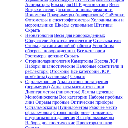
Аспираторы
Боксы для ПЦР-диагностики
Весы
Встряхиватели
Дозаторы и принадлежности
Иономеры
Поляриметры (полярископы)
Счётчики
Фотометры и спектрофотометры
Холодильники и
морозильники
Шкафы сушильные
Штативы
Скрыть
Неонатология
Весы для новорожденных
Облучатели фототерапевтические
Отсасыватели
Столы для санитарной обработки
Устройства
обогрева новорожденных
Все категории
Ростомеры детские
Скрыть
Оториноларингология
Камертоны
Кресла ЛОР
Наборы диагностические
Налобные осветители и
рефлекторы
Отоскопы
Все категории
ЛОР-
комбайны (установки)
Скрыть
Офтальмология
Анализаторы поля зрения
(периметры)
Аппараты магнитотерапии
Диоптриметры (линзметры)
Лампы щелевые
Монобиноскопы
Все категории
Наборы пробных
линз
Оправы пробные
Оптические приборы
Офтальмоскопы
Пупиллометры
Рабочее место
офтальмолога
Столы приборные
Тонометры
внутриглазного давления
Экзофтальмометры
Наборы диагностические
Проекторы знаков
Скрыть