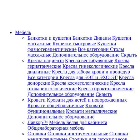
Мебель
Банкетки и кушетки
Банкетки
Диваны
Кушетки
массажные
Кушетки смотровые
Кушетки
физиотерапевтические
Все категории
Столы
массажные
Дополнительное оборудование
Скрыть
Кресла пациента
Кресла вестибулярные
Кресла
гериатрические
Кресла гинекологические
Кресла
диализные
Кресла для забора крови и процедур
Все категории
Кресла для ЭЭГ и ЭХО-ЭГ
Кресла
донорские
Кресла косметологические
Кресла
отоларингологические
Кресла проктологические
Дополнительное оборудование
Скрыть
Кровати
Кровати для детей и новорожденных
Кровати общебольничные
Кровати
функциональные
Кровати металлические
Дополнительное оборудование
Лавкор™
Мебель Белая для кабинета
Общелабораторная мебель
Столики
Столики инструментальные
Столики
манипуляционные
Столики для детских весов