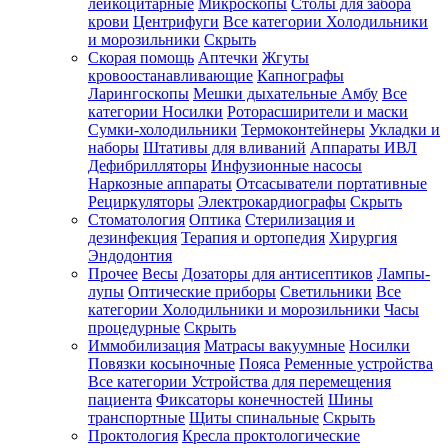
лейкоцитарные
Микроскопы
Столы для забора
крови
Центрифуги
Все категории
Холодильники
и морозильники
Скрыть
Скорая помощь
Аптечки
Жгуты
кровоостанавливающие
Капнографы
Ларингоскопы
Мешки дыхательные Амбу
Все
категории
Носилки
Роторасширители и маски
Сумки-холодильники
Термоконтейнеры
Укладки и
наборы
Штативы для вливаний
Аппараты ИВЛ
Дефибрилляторы
Инфузионные насосы
Наркозные аппараты
Отсасыватели портативные
Рециркуляторы
Электрокардиографы
Скрыть
Стоматология
Оптика
Стерилизация и
дезинфекция
Терапия и ортопедия
Хирургия
Эндодонтия
Прочее
Весы
Дозаторы для антисептиков
Лампы-
лупы
Оптические приборы
Светильники
Все
категории
Холодильники и морозильники
Часы
процедурные
Скрыть
Иммобилизация
Матрасы вакуумные
Носилки
Повязки косыночные
Пояса
Ременные устройства
Все категории
Устройства для перемещения
пациента
Фиксаторы конечностей
Шины
транспортные
Щиты спинальные
Скрыть
Проктология
Кресла проктологические