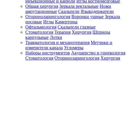
инъекционные и канюли
Иглы костномозговые
Общая хирургия
Зеркала ректальные
Ножи
ампутационные
Скальпели
Языкодержатели
Оториноларингология
Воронки ушные
Зеркала
носовые
Иглы
Камертоны
Офтальмология
Скальпели глазные
Стоматология
Терапия
Хирургия
Шприцы
карпульные
Лотки
Травматология и механотерапия
Метчики и
измерители канала
Угломеры
Наборы инструментов
Акушерство и гинекология
Стоматология
Оториноларингология
Хирургия