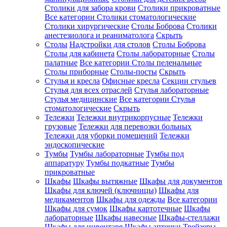
Столики для забора крови
Столики прикроватные
Все категории
Столики стоматологические
Столики хирургические
Столы Боброва
Столики
анестезиолога и реаниматолога
Скрыть
Столы
Надстройки для столов
Столы Боброва
Столы для кабинета
Столы лабораторные
Столы
палатные
Все категории
Столы пеленальные
Столы приборные
Столы-посты
Скрыть
Стулья и кресла
Офисные кресла
Секции стульев
Стулья для всех отраслей
Стулья лабораторные
Стулья медицинские
Все категории
Стулья
стоматологические
Скрыть
Тележки
Тележки внутрикорпусные
Тележки
грузовые
Тележки для перевозки больных
Тележки для уборки помещений
Тележки
эндоскопические
Тумбы
Тумбы лабораторные
Тумбы под
аппаратуру
Тумбы подкатные
Тумбы
прикроватные
Шкафы
Шкафы вытяжные
Шкафы для документов
Шкафы для ключей (ключницы)
Шкафы для
медикаментов
Шкафы для одежды
Все категории
Шкафы для сумок
Шкафы картотечные
Шкафы
лабораторные
Шкафы навесные
Шкафы-стеллажи
Шкафы для инвентаря
Шкафы аптечки
Трейзеры