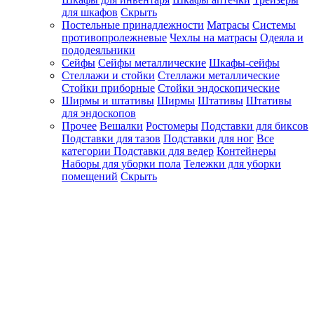
для шкафов
Скрыть
Постельные принадлежности
Матрасы
Системы
противопролежневые
Чехлы на матрасы
Одеяла и
пододеяльники
Сейфы
Сейфы металлические
Шкафы-сейфы
Стеллажи и стойки
Стеллажи металлические
Стойки приборные
Стойки эндоскопические
Ширмы и штативы
Ширмы
Штативы
Штативы
для эндоскопов
Прочее
Вешалки
Ростомеры
Подставки для биксов
Подставки для тазов
Подставки для ног
Все
категории
Подставки для ведер
Контейнеры
Наборы для уборки пола
Тележки для уборки
помещений
Скрыть