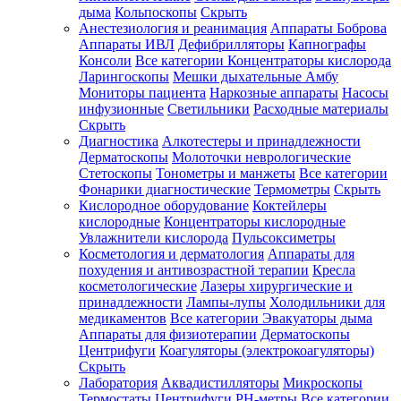
дыма
Кольпоскопы
Скрыть
Анестезиология и реанимация
Аппараты Боброва
Аппараты ИВЛ
Дефибрилляторы
Капнографы
Консоли
Все категории
Концентраторы кислорода
Ларингоскопы
Мешки дыхательные Амбу
Мониторы пациента
Наркозные аппараты
Насосы
инфузионные
Светильники
Расходные материалы
Скрыть
Диагностика
Алкотестеры и принадлежности
Дерматоскопы
Молоточки неврологические
Стетоскопы
Тонометры и манжеты
Все категории
Фонарики диагностические
Термометры
Скрыть
Кислородное оборудование
Коктейлеры
кислородные
Концентраторы кислородные
Увлажнители кислорода
Пульсоксиметры
Косметология и дерматология
Аппараты для
похудения и антивозрастной терапии
Кресла
косметологические
Лазеры хирургические и
принадлежности
Лампы-лупы
Холодильники для
медикаментов
Все категории
Эвакуаторы дыма
Аппараты для физиотерапии
Дерматоскопы
Центрифуги
Коагуляторы (электрокоагуляторы)
Скрыть
Лаборатория
Аквадистилляторы
Микроскопы
Термостаты
Центрифуги
PH-метры
Все категории