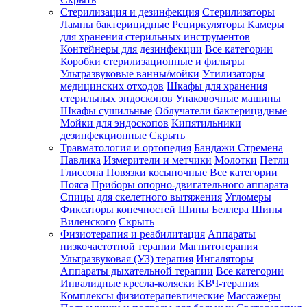
Стерилизация и дезинфекция
Стерилизаторы
Лампы бактерицидные
Рециркуляторы
Камеры
для хранения стерильных инструментов
Контейнеры для дезинфекции
Все категории
Коробки стерилизационные и фильтры
Ультразвуковые ванны/мойки
Утилизаторы
медицинских отходов
Шкафы для хранения
стерильных эндоскопов
Упаковочные машины
Шкафы сушильные
Облучатели бактерицидные
Мойки для эндоскопов
Кипятильники
дезинфекционные
Скрыть
Травматология и ортопедия
Бандажи Стремена
Павлика
Измерители и метчики
Молотки
Петли
Глиссона
Повязки косыночные
Все категории
Пояса
Приборы опорно-двигательного аппарата
Спицы для скелетного вытяжения
Угломеры
Фиксаторы конечностей
Шины Беллера
Шины
Виленского
Скрыть
Физиотерапия и реабилитация
Аппараты
низкочастотной терапии
Магнитотерапия
Ультразвуковая (УЗ) терапия
Ингаляторы
Аппараты дыхательной терапии
Все категории
Инвалидные кресла-коляски
КВЧ-терапия
Комплексы физиотерапевтические
Массажеры