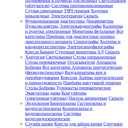
Подъемники и подвесы для больных
Светотерапия
(облучатели)
Системы противопролежневые
Стулья санитарные
УВЧ терапия
Ходунки
инвалидные
Электротерапия
Скрыть
Функциональная диагностика
Динамометры
Пульсоксиметры
Электрокардиографы
Калиперы
и рулетки электронные
Мониторы фетальные
Все
категории
Приборы для диагностики опорно-
двигательного аппарата
Спирографы
Холтеры и
кардиорегистраторы
Электроэнцефалографы
Кресла Барани
Суточные мониторы АД
Скрыть
Хирургия
Светильники
Столы операционные
Столы перевязочные
Отсасыватели
Аппараты
Боброва
Все категории
Аппараты хирургические
(физиодиспенсеры)
Визуализаторы вен и
допоборудование
Консоли
Лазеры хирургические
и принадлежности
Приборы вакуумной терапии
Столы Боброва
Турникеты пневматические
Эвакуаторы дыма
Коагуляторы
(электрокоагуляторы)
Насосы шприцевые
Скрыть
Эндоскопия
Бронхоскопы
Гастроскопы и
видеогастроскопы
Колоноскопы и
видеоколоноскопы
Системы
видеоэндоскопические
Служба крови
Кресла для забора крови
Счетчики