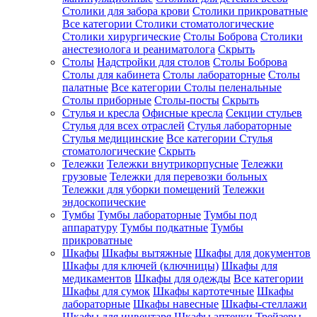
Столики для забора крови
Столики прикроватные
Все категории
Столики стоматологические
Столики хирургические
Столы Боброва
Столики
анестезиолога и реаниматолога
Скрыть
Столы
Надстройки для столов
Столы Боброва
Столы для кабинета
Столы лабораторные
Столы
палатные
Все категории
Столы пеленальные
Столы приборные
Столы-посты
Скрыть
Стулья и кресла
Офисные кресла
Секции стульев
Стулья для всех отраслей
Стулья лабораторные
Стулья медицинские
Все категории
Стулья
стоматологические
Скрыть
Тележки
Тележки внутрикорпусные
Тележки
грузовые
Тележки для перевозки больных
Тележки для уборки помещений
Тележки
эндоскопические
Тумбы
Тумбы лабораторные
Тумбы под
аппаратуру
Тумбы подкатные
Тумбы
прикроватные
Шкафы
Шкафы вытяжные
Шкафы для документов
Шкафы для ключей (ключницы)
Шкафы для
медикаментов
Шкафы для одежды
Все категории
Шкафы для сумок
Шкафы картотечные
Шкафы
лабораторные
Шкафы навесные
Шкафы-стеллажи
Шкафы для инвентаря
Шкафы аптечки
Трейзеры