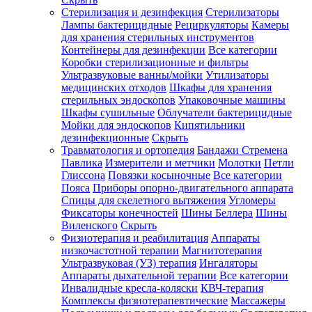
Стерилизация и дезинфекция
Стерилизаторы
Лампы бактерицидные
Рециркуляторы
Камеры
для хранения стерильных инструментов
Контейнеры для дезинфекции
Все категории
Коробки стерилизационные и фильтры
Ультразвуковые ванны/мойки
Утилизаторы
медицинских отходов
Шкафы для хранения
стерильных эндоскопов
Упаковочные машины
Шкафы сушильные
Облучатели бактерицидные
Мойки для эндоскопов
Кипятильники
дезинфекционные
Скрыть
Травматология и ортопедия
Бандажи Стремена
Павлика
Измерители и метчики
Молотки
Петли
Глиссона
Повязки косыночные
Все категории
Пояса
Приборы опорно-двигательного аппарата
Спицы для скелетного вытяжения
Угломеры
Фиксаторы конечностей
Шины Беллера
Шины
Виленского
Скрыть
Физиотерапия и реабилитация
Аппараты
низкочастотной терапии
Магнитотерапия
Ультразвуковая (УЗ) терапия
Ингаляторы
Аппараты дыхательной терапии
Все категории
Инвалидные кресла-коляски
КВЧ-терапия
Комплексы физиотерапевтические
Массажеры