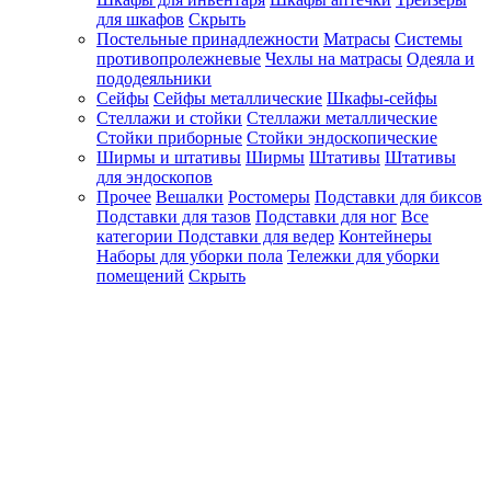
для шкафов
Скрыть
Постельные принадлежности
Матрасы
Системы
противопролежневые
Чехлы на матрасы
Одеяла и
пододеяльники
Сейфы
Сейфы металлические
Шкафы-сейфы
Стеллажи и стойки
Стеллажи металлические
Стойки приборные
Стойки эндоскопические
Ширмы и штативы
Ширмы
Штативы
Штативы
для эндоскопов
Прочее
Вешалки
Ростомеры
Подставки для биксов
Подставки для тазов
Подставки для ног
Все
категории
Подставки для ведер
Контейнеры
Наборы для уборки пола
Тележки для уборки
помещений
Скрыть