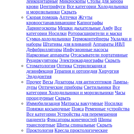
лейкоцитарные
Микроскопы
Столы для забора
крови
Центрифуги
Все категории
Холодильники
и морозильники
Скрыть
Скорая помощь
Аптечки
Жгуты
кровоостанавливающие
Капнографы
Ларингоскопы
Мешки дыхательные Амбу
Все
категории
Носилки
Роторасширители и маски
Сумки-холодильники
Термоконтейнеры
Укладки и
наборы
Штативы для вливаний
Аппараты ИВЛ
Дефибрилляторы
Инфузионные насосы
Наркозные аппараты
Отсасыватели портативные
Рециркуляторы
Электрокардиографы
Скрыть
Стоматология
Оптика
Стерилизация и
дезинфекция
Терапия и ортопедия
Хирургия
Эндодонтия
Прочее
Весы
Дозаторы для антисептиков
Лампы-
лупы
Оптические приборы
Светильники
Все
категории
Холодильники и морозильники
Часы
процедурные
Скрыть
Иммобилизация
Матрасы вакуумные
Носилки
Повязки косыночные
Пояса
Ременные устройства
Все категории
Устройства для перемещения
пациента
Фиксаторы конечностей
Шины
транспортные
Щиты спинальные
Скрыть
Проктология
Кресла проктологические