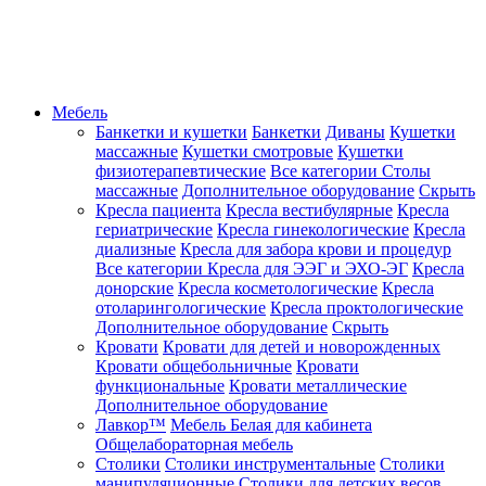
Мебель
Банкетки и кушетки
Банкетки
Диваны
Кушетки
массажные
Кушетки смотровые
Кушетки
физиотерапевтические
Все категории
Столы
массажные
Дополнительное оборудование
Скрыть
Кресла пациента
Кресла вестибулярные
Кресла
гериатрические
Кресла гинекологические
Кресла
диализные
Кресла для забора крови и процедур
Все категории
Кресла для ЭЭГ и ЭХО-ЭГ
Кресла
донорские
Кресла косметологические
Кресла
отоларингологические
Кресла проктологические
Дополнительное оборудование
Скрыть
Кровати
Кровати для детей и новорожденных
Кровати общебольничные
Кровати
функциональные
Кровати металлические
Дополнительное оборудование
Лавкор™
Мебель Белая для кабинета
Общелабораторная мебель
Столики
Столики инструментальные
Столики
манипуляционные
Столики для детских весов