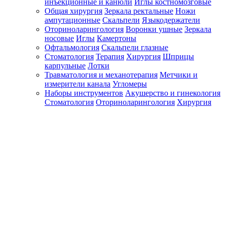
инъекционные и канюли
Иглы костномозговые
Общая хирургия
Зеркала ректальные
Ножи
ампутационные
Скальпели
Языкодержатели
Оториноларингология
Воронки ушные
Зеркала
носовые
Иглы
Камертоны
Офтальмология
Скальпели глазные
Стоматология
Терапия
Хирургия
Шприцы
карпульные
Лотки
Травматология и механотерапия
Метчики и
измерители канала
Угломеры
Наборы инструментов
Акушерство и гинекология
Стоматология
Оториноларингология
Хирургия