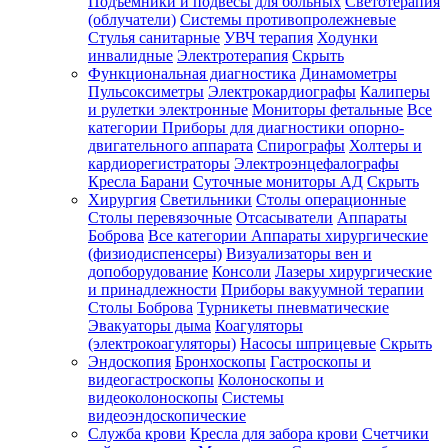
Подъемники и подвесы для больных
Светотерапия
(облучатели)
Системы противопролежневые
Стулья санитарные
УВЧ терапия
Ходунки
инвалидные
Электротерапия
Скрыть
Функциональная диагностика
Динамометры
Пульсоксиметры
Электрокардиографы
Калиперы
и рулетки электронные
Мониторы фетальные
Все
категории
Приборы для диагностики опорно-
двигательного аппарата
Спирографы
Холтеры и
кардиорегистраторы
Электроэнцефалографы
Кресла Барани
Суточные мониторы АД
Скрыть
Хирургия
Светильники
Столы операционные
Столы перевязочные
Отсасыватели
Аппараты
Боброва
Все категории
Аппараты хирургические
(физиодиспенсеры)
Визуализаторы вен и
допоборудование
Консоли
Лазеры хирургические
и принадлежности
Приборы вакуумной терапии
Столы Боброва
Турникеты пневматические
Эвакуаторы дыма
Коагуляторы
(электрокоагуляторы)
Насосы шприцевые
Скрыть
Эндоскопия
Бронхоскопы
Гастроскопы и
видеогастроскопы
Колоноскопы и
видеоколоноскопы
Системы
видеоэндоскопические
Служба крови
Кресла для забора крови
Счетчики