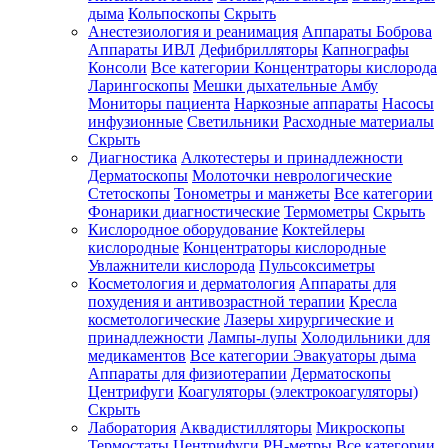
дыма
Кольпоскопы
Скрыть
Анестезиология и реанимация
Аппараты Боброва
Аппараты ИВЛ
Дефибрилляторы
Капнографы
Консоли
Все категории
Концентраторы кислорода
Ларингоскопы
Мешки дыхательные Амбу
Мониторы пациента
Наркозные аппараты
Насосы
инфузионные
Светильники
Расходные материалы
Скрыть
Диагностика
Алкотестеры и принадлежности
Дерматоскопы
Молоточки неврологические
Стетоскопы
Тонометры и манжеты
Все категории
Фонарики диагностические
Термометры
Скрыть
Кислородное оборудование
Коктейлеры
кислородные
Концентраторы кислородные
Увлажнители кислорода
Пульсоксиметры
Косметология и дерматология
Аппараты для
похудения и антивозрастной терапии
Кресла
косметологические
Лазеры хирургические и
принадлежности
Лампы-лупы
Холодильники для
медикаментов
Все категории
Эвакуаторы дыма
Аппараты для физиотерапии
Дерматоскопы
Центрифуги
Коагуляторы (электрокоагуляторы)
Скрыть
Лаборатория
Аквадистилляторы
Микроскопы
Термостаты
Центрифуги
PH-метры
Все категории