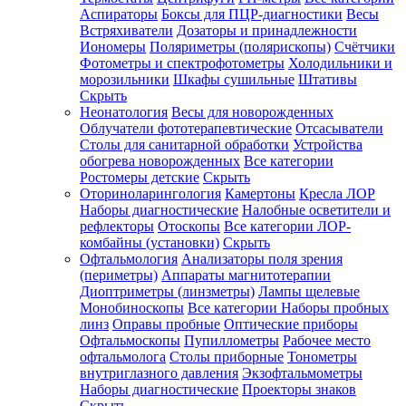
Аспираторы
Боксы для ПЦР-диагностики
Весы
Встряхиватели
Дозаторы и принадлежности
Иономеры
Поляриметры (полярископы)
Счётчики
Фотометры и спектрофотометры
Холодильники и
морозильники
Шкафы сушильные
Штативы
Скрыть
Неонатология
Весы для новорожденных
Облучатели фототерапевтические
Отсасыватели
Столы для санитарной обработки
Устройства
обогрева новорожденных
Все категории
Ростомеры детские
Скрыть
Оториноларингология
Камертоны
Кресла ЛОР
Наборы диагностические
Налобные осветители и
рефлекторы
Отоскопы
Все категории
ЛОР-
комбайны (установки)
Скрыть
Офтальмология
Анализаторы поля зрения
(периметры)
Аппараты магнитотерапии
Диоптриметры (линзметры)
Лампы щелевые
Монобиноскопы
Все категории
Наборы пробных
линз
Оправы пробные
Оптические приборы
Офтальмоскопы
Пупиллометры
Рабочее место
офтальмолога
Столы приборные
Тонометры
внутриглазного давления
Экзофтальмометры
Наборы диагностические
Проекторы знаков
Скрыть