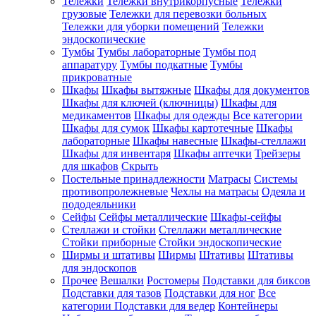
Тележки
Тележки внутрикорпусные
Тележки
грузовые
Тележки для перевозки больных
Тележки для уборки помещений
Тележки
эндоскопические
Тумбы
Тумбы лабораторные
Тумбы под
аппаратуру
Тумбы подкатные
Тумбы
прикроватные
Шкафы
Шкафы вытяжные
Шкафы для документов
Шкафы для ключей (ключницы)
Шкафы для
медикаментов
Шкафы для одежды
Все категории
Шкафы для сумок
Шкафы картотечные
Шкафы
лабораторные
Шкафы навесные
Шкафы-стеллажи
Шкафы для инвентаря
Шкафы аптечки
Трейзеры
для шкафов
Скрыть
Постельные принадлежности
Матрасы
Системы
противопролежневые
Чехлы на матрасы
Одеяла и
пододеяльники
Сейфы
Сейфы металлические
Шкафы-сейфы
Стеллажи и стойки
Стеллажи металлические
Стойки приборные
Стойки эндоскопические
Ширмы и штативы
Ширмы
Штативы
Штативы
для эндоскопов
Прочее
Вешалки
Ростомеры
Подставки для биксов
Подставки для тазов
Подставки для ног
Все
категории
Подставки для ведер
Контейнеры