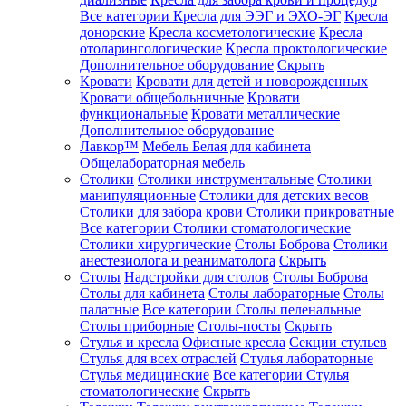
Все категории
Кресла для ЭЭГ и ЭХО-ЭГ
Кресла
донорские
Кресла косметологические
Кресла
отоларингологические
Кресла проктологические
Дополнительное оборудование
Скрыть
Кровати
Кровати для детей и новорожденных
Кровати общебольничные
Кровати
функциональные
Кровати металлические
Дополнительное оборудование
Лавкор™
Мебель Белая для кабинета
Общелабораторная мебель
Столики
Столики инструментальные
Столики
манипуляционные
Столики для детских весов
Столики для забора крови
Столики прикроватные
Все категории
Столики стоматологические
Столики хирургические
Столы Боброва
Столики
анестезиолога и реаниматолога
Скрыть
Столы
Надстройки для столов
Столы Боброва
Столы для кабинета
Столы лабораторные
Столы
палатные
Все категории
Столы пеленальные
Столы приборные
Столы-посты
Скрыть
Стулья и кресла
Офисные кресла
Секции стульев
Стулья для всех отраслей
Стулья лабораторные
Стулья медицинские
Все категории
Стулья
стоматологические
Скрыть