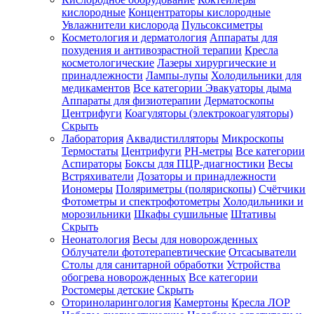
кислородные
Концентраторы кислородные
Увлажнители кислорода
Пульсоксиметры
Косметология и дерматология
Аппараты для
Зарегистрироваться
похудения и антивозрастной терапии
Кресла
косметологические
Лазеры хирургические и
принадлежности
Лампы-лупы
Холодильники для
медикаментов
Все категории
Эвакуаторы дыма
Аппараты для физиотерапии
Дерматоскопы
Зачем
Центрифуги
Коагуляторы (электрокоагуляторы)
регистрироваться?
Скрыть
Лаборатория
Аквадистилляторы
Микроскопы
Все
Термостаты
Центрифуги
PH-метры
Все категории
покупки
в
Аспираторы
Боксы для ПЦР-диагностики
Весы
одном
Встряхиватели
Дозаторы и принадлежности
месте
Иономеры
Поляриметры (полярископы)
Счётчики
Личный
Фотометры и спектрофотометры
Холодильники и
менеджер
морозильники
Шкафы сушильные
Штативы
Отслеживание
Скрыть
статуса
Неонатология
Весы для новорожденных
заказа
Облучатели фототерапевтические
Отсасыватели
Столы для санитарной обработки
Устройства
обогрева новорожденных
Все категории
Ростомеры детские
Скрыть
Оториноларингология
Камертоны
Кресла ЛОР