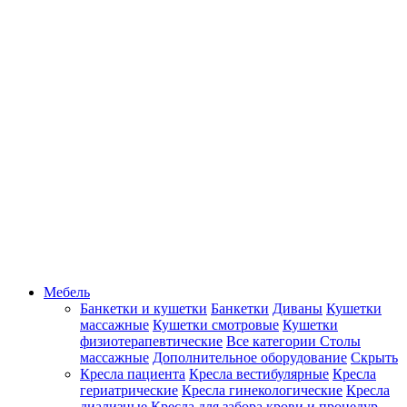
Мебель
Банкетки и кушетки
Банкетки
Диваны
Кушетки
массажные
Кушетки смотровые
Кушетки
физиотерапевтические
Все категории
Столы
массажные
Дополнительное оборудование
Скрыть
Кресла пациента
Кресла вестибулярные
Кресла
гериатрические
Кресла гинекологические
Кресла
диализные
Кресла для забора крови и процедур