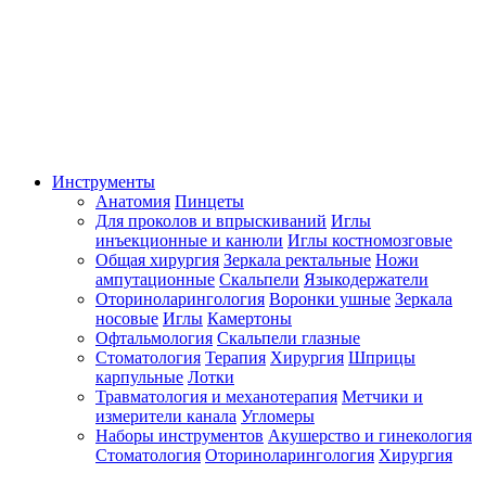
Инструменты
Анатомия
Пинцеты
Для проколов и впрыскиваний
Иглы
инъекционные и канюли
Иглы костномозговые
Общая хирургия
Зеркала ректальные
Ножи
ампутационные
Скальпели
Языкодержатели
Оториноларингология
Воронки ушные
Зеркала
носовые
Иглы
Камертоны
Офтальмология
Скальпели глазные
Стоматология
Терапия
Хирургия
Шприцы
карпульные
Лотки
Травматология и механотерапия
Метчики и
измерители канала
Угломеры
Наборы инструментов
Акушерство и гинекология
Стоматология
Оториноларингология
Хирургия