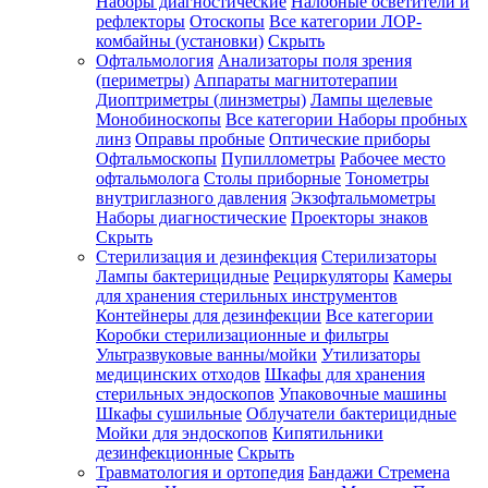
Наборы диагностические
Налобные осветители и
рефлекторы
Отоскопы
Все категории
ЛОР-
комбайны (установки)
Скрыть
Офтальмология
Анализаторы поля зрения
(периметры)
Аппараты магнитотерапии
Диоптриметры (линзметры)
Лампы щелевые
Монобиноскопы
Все категории
Наборы пробных
линз
Оправы пробные
Оптические приборы
Офтальмоскопы
Пупиллометры
Рабочее место
офтальмолога
Столы приборные
Тонометры
внутриглазного давления
Экзофтальмометры
Наборы диагностические
Проекторы знаков
Скрыть
Стерилизация и дезинфекция
Стерилизаторы
Лампы бактерицидные
Рециркуляторы
Камеры
для хранения стерильных инструментов
Контейнеры для дезинфекции
Все категории
Коробки стерилизационные и фильтры
Ультразвуковые ванны/мойки
Утилизаторы
медицинских отходов
Шкафы для хранения
стерильных эндоскопов
Упаковочные машины
Шкафы сушильные
Облучатели бактерицидные
Мойки для эндоскопов
Кипятильники
дезинфекционные
Скрыть
Травматология и ортопедия
Бандажи Стремена