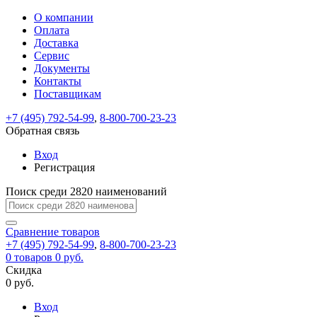
О компании
Восстановление
Обратная
Вход
Регистрация
Оплата
пароля
связь
На
Доставка
вашу
Сервис
почту
Только
Только
Документы
test@example.com
для
для
Ваше
Введите
Заполните
отправлена
ИП
ИП
Контакты
новый
Пароль
На
сообщение
форму.
ссылка.
и
и
пароль
Поставщикам
успешно
вашу
успешно
юр.
юр.
Перейдите
отправлено.
лиц
лиц
восстановлен
почту
Мы
+7 (495) 792-54-99
,
8-800-700-23-23
по
test@test.ru
ней
отправим
Обратная связь
для
отправлена
вам
завершения
ссылка.
Вход
регистрации.
ссылку
Регистрация
Войти
на
указанный
Перейдите
Сообщение
Поиск среди 2820 наименований
Ок
электронный
по
адрес,
ней
перейдя
Сравнение
для
товаров
по
+7 (495) 792-54-99
,
8-800-700-23-23
смены
Запомнить
Забыли
0
товаров
которой
0 руб.
пароля.
меня
пароль?
Сменить
Скидка
вы
0 руб.
сможете
пароль
Я принимаю условия
Войти
задать
пользовательского
Вход
новый
соглашения
и