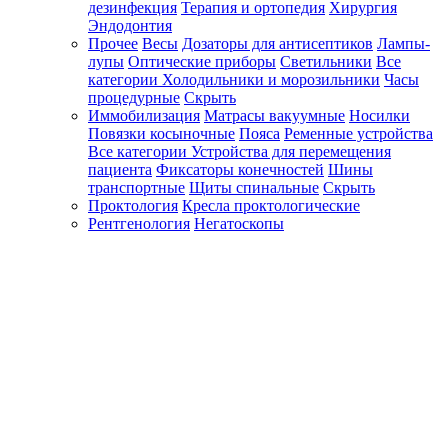
дезинфекция
Терапия и ортопедия
Хирургия
Эндодонтия
Прочее
Весы
Дозаторы для антисептиков
Лампы-
лупы
Оптические приборы
Светильники
Все
категории
Холодильники и морозильники
Часы
процедурные
Скрыть
Иммобилизация
Матрасы вакуумные
Носилки
Повязки косыночные
Пояса
Ременные устройства
Все категории
Устройства для перемещения
пациента
Фиксаторы конечностей
Шины
транспортные
Щиты спинальные
Скрыть
Проктология
Кресла проктологические
Рентгенология
Негатоскопы