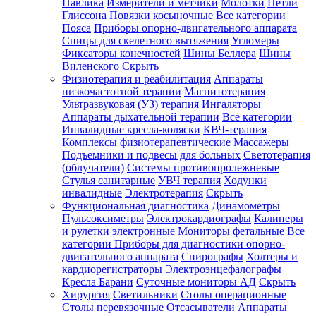
Павлика
Измерители и метчики
Молотки
Петли
Глиссона
Повязки косыночные
Все категории
Пояса
Приборы опорно-двигательного аппарата
Спицы для скелетного вытяжения
Угломеры
Фиксаторы конечностей
Шины Беллера
Шины
Виленского
Скрыть
Физиотерапия и реабилитация
Аппараты
низкочастотной терапии
Магнитотерапия
Ультразвуковая (УЗ) терапия
Ингаляторы
Аппараты дыхательной терапии
Все категории
Инвалидные кресла-коляски
КВЧ-терапия
Комплексы физиотерапевтические
Массажеры
Подъемники и подвесы для больных
Светотерапия
(облучатели)
Системы противопролежневые
Стулья санитарные
УВЧ терапия
Ходунки
инвалидные
Электротерапия
Скрыть
Функциональная диагностика
Динамометры
Пульсоксиметры
Электрокардиографы
Калиперы
и рулетки электронные
Мониторы фетальные
Все
категории
Приборы для диагностики опорно-
двигательного аппарата
Спирографы
Холтеры и
кардиорегистраторы
Электроэнцефалографы
Кресла Барани
Суточные мониторы АД
Скрыть
Хирургия
Светильники
Столы операционные
Столы перевязочные
Отсасыватели
Аппараты