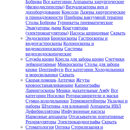
Боброва
Все категории
Аппараты хирургические
(физиодиспенсеры)
Визуализаторы вен и
допоборудование
Консоли
Лазеры хирургические
и принадлежности
Приборы вакуумной терапии
Столы Боброва
Турникеты пневматические
Эвакуаторы дыма
Коагуляторы
(электрокоагуляторы)
Насосы шприцевые
Скрыть
Эндоскопия
Бронхоскопы
Гастроскопы и
видеогастроскопы
Колоноскопы и
видеоколоноскопы
Системы
видеоэндоскопические
Служба крови
Кресла для забора крови
Счетчики
лейкоцитарные
Микроскопы
Столы для забора
крови
Центрифуги
Все категории
Холодильники
и морозильники
Скрыть
Скорая помощь
Аптечки
Жгуты
кровоостанавливающие
Капнографы
Ларингоскопы
Мешки дыхательные Амбу
Все
категории
Носилки
Роторасширители и маски
Сумки-холодильники
Термоконтейнеры
Укладки и
наборы
Штативы для вливаний
Аппараты ИВЛ
Дефибрилляторы
Инфузионные насосы
Наркозные аппараты
Отсасыватели портативные
Рециркуляторы
Электрокардиографы
Скрыть
Стоматология
Оптика
Стерилизация и