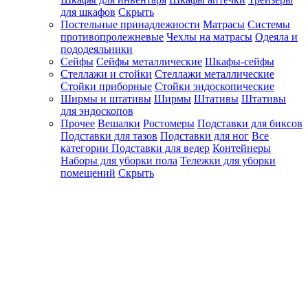
для шкафов
Скрыть
Постельные принадлежности
Матрасы
Системы
противопролежневые
Чехлы на матрасы
Одеяла и
пододеяльники
Сейфы
Сейфы металлические
Шкафы-сейфы
Стеллажи и стойки
Стеллажи металлические
Стойки приборные
Стойки эндоскопические
Ширмы и штативы
Ширмы
Штативы
Штативы
для эндоскопов
Прочее
Вешалки
Ростомеры
Подставки для биксов
Подставки для тазов
Подставки для ног
Все
категории
Подставки для ведер
Контейнеры
Наборы для уборки пола
Тележки для уборки
помещений
Скрыть