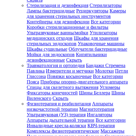
Стерилизация и дезинфекция
Стерилизаторы
Лампы бактерицидные
Рециркуляторы
Камеры
для хранения стерильных инструментов
Контейнеры для дезинфекции
Все категории
Коробки стерилизационные и фильтры
Ультразвуковые ванны/мойки
Утилизаторы
медицинских отходов
Шкафы для хранения
стерильных эндоскопов
Упаковочные машины
Шкафы сушильные
Облучатели бактерицидные
Мойки для эндоскопов
Кипятильники
дезинфекционные
Скрыть
Травматология и ортопедия
Бандажи Стремена
Павлика
Измерители и метчики
Молотки
Петли
Глиссона
Повязки косыночные
Все категории
Пояса
Приборы опорно-двигательного аппарата
Спицы для скелетного вытяжения
Угломеры
Фиксаторы конечностей
Шины Беллера
Шины
Виленского
Скрыть
Физиотерапия и реабилитация
Аппараты
низкочастотной терапии
Магнитотерапия
Ультразвуковая (УЗ) терапия
Ингаляторы
Аппараты дыхательной терапии
Все категории
Инвалидные кресла-коляски
КВЧ-терапия
Комплексы физиотерапевтические
Массажеры