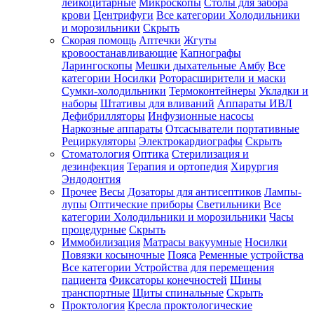
лейкоцитарные
Микроскопы
Столы для забора
крови
Центрифуги
Все категории
Холодильники
и морозильники
Скрыть
Скорая помощь
Аптечки
Жгуты
кровоостанавливающие
Капнографы
Ларингоскопы
Мешки дыхательные Амбу
Все
категории
Носилки
Роторасширители и маски
Сумки-холодильники
Термоконтейнеры
Укладки и
наборы
Штативы для вливаний
Аппараты ИВЛ
Дефибрилляторы
Инфузионные насосы
Наркозные аппараты
Отсасыватели портативные
Рециркуляторы
Электрокардиографы
Скрыть
Стоматология
Оптика
Стерилизация и
дезинфекция
Терапия и ортопедия
Хирургия
Эндодонтия
Прочее
Весы
Дозаторы для антисептиков
Лампы-
лупы
Оптические приборы
Светильники
Все
категории
Холодильники и морозильники
Часы
процедурные
Скрыть
Иммобилизация
Матрасы вакуумные
Носилки
Повязки косыночные
Пояса
Ременные устройства
Все категории
Устройства для перемещения
пациента
Фиксаторы конечностей
Шины
транспортные
Щиты спинальные
Скрыть
Проктология
Кресла проктологические