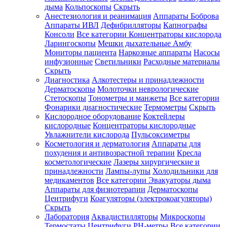
дыма
Кольпоскопы
Скрыть
Анестезиология и реанимация
Аппараты Боброва
Аппараты ИВЛ
Дефибрилляторы
Капнографы
Консоли
Все категории
Концентраторы кислорода
Ларингоскопы
Мешки дыхательные Амбу
Мониторы пациента
Наркозные аппараты
Насосы
инфузионные
Светильники
Расходные материалы
Скрыть
Диагностика
Алкотестеры и принадлежности
Дерматоскопы
Молоточки неврологические
Стетоскопы
Тонометры и манжеты
Все категории
Фонарики диагностические
Термометры
Скрыть
Кислородное оборудование
Коктейлеры
кислородные
Концентраторы кислородные
Увлажнители кислорода
Пульсоксиметры
Косметология и дерматология
Аппараты для
похудения и антивозрастной терапии
Кресла
косметологические
Лазеры хирургические и
принадлежности
Лампы-лупы
Холодильники для
медикаментов
Все категории
Эвакуаторы дыма
Аппараты для физиотерапии
Дерматоскопы
Центрифуги
Коагуляторы (электрокоагуляторы)
Скрыть
Лаборатория
Аквадистилляторы
Микроскопы
Термостаты
Центрифуги
PH-метры
Все категории