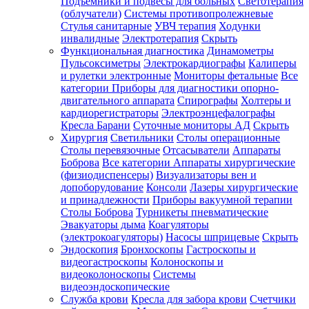
Подъемники и подвесы для больных
Светотерапия
(облучатели)
Системы противопролежневые
Стулья санитарные
УВЧ терапия
Ходунки
инвалидные
Электротерапия
Скрыть
Функциональная диагностика
Динамометры
Пульсоксиметры
Электрокардиографы
Калиперы
и рулетки электронные
Мониторы фетальные
Все
категории
Приборы для диагностики опорно-
двигательного аппарата
Спирографы
Холтеры и
кардиорегистраторы
Электроэнцефалографы
Кресла Барани
Суточные мониторы АД
Скрыть
Хирургия
Светильники
Столы операционные
Столы перевязочные
Отсасыватели
Аппараты
Боброва
Все категории
Аппараты хирургические
(физиодиспенсеры)
Визуализаторы вен и
допоборудование
Консоли
Лазеры хирургические
и принадлежности
Приборы вакуумной терапии
Столы Боброва
Турникеты пневматические
Эвакуаторы дыма
Коагуляторы
(электрокоагуляторы)
Насосы шприцевые
Скрыть
Эндоскопия
Бронхоскопы
Гастроскопы и
видеогастроскопы
Колоноскопы и
видеоколоноскопы
Системы
видеоэндоскопические
Служба крови
Кресла для забора крови
Счетчики