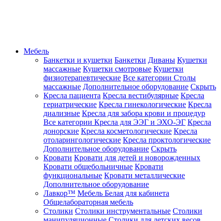
Мебель
Банкетки и кушетки
Банкетки
Диваны
Кушетки
массажные
Кушетки смотровые
Кушетки
физиотерапевтические
Все категории
Столы
массажные
Дополнительное оборудование
Скрыть
Кресла пациента
Кресла вестибулярные
Кресла
гериатрические
Кресла гинекологические
Кресла
диализные
Кресла для забора крови и процедур
Все категории
Кресла для ЭЭГ и ЭХО-ЭГ
Кресла
донорские
Кресла косметологические
Кресла
отоларингологические
Кресла проктологические
Дополнительное оборудование
Скрыть
Кровати
Кровати для детей и новорожденных
Кровати общебольничные
Кровати
функциональные
Кровати металлические
Дополнительное оборудование
Лавкор™
Мебель Белая для кабинета
Общелабораторная мебель
Столики
Столики инструментальные
Столики
манипуляционные
Столики для детских весов