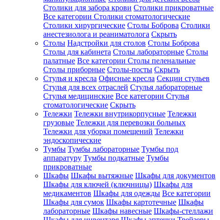
Столики для забора крови
Столики прикроватные
Все категории
Столики стоматологические
Столики хирургические
Столы Боброва
Столики
анестезиолога и реаниматолога
Скрыть
Столы
Надстройки для столов
Столы Боброва
Столы для кабинета
Столы лабораторные
Столы
палатные
Все категории
Столы пеленальные
Столы приборные
Столы-посты
Скрыть
Стулья и кресла
Офисные кресла
Секции стульев
Стулья для всех отраслей
Стулья лабораторные
Стулья медицинские
Все категории
Стулья
стоматологические
Скрыть
Тележки
Тележки внутрикорпусные
Тележки
грузовые
Тележки для перевозки больных
Тележки для уборки помещений
Тележки
эндоскопические
Тумбы
Тумбы лабораторные
Тумбы под
аппаратуру
Тумбы подкатные
Тумбы
прикроватные
Шкафы
Шкафы вытяжные
Шкафы для документов
Шкафы для ключей (ключницы)
Шкафы для
медикаментов
Шкафы для одежды
Все категории
Шкафы для сумок
Шкафы картотечные
Шкафы
лабораторные
Шкафы навесные
Шкафы-стеллажи
Шкафы для инвентаря
Шкафы аптечки
Трейзеры