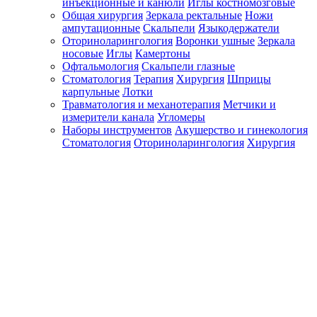
инъекционные и канюли
Иглы костномозговые
Общая хирургия
Зеркала ректальные
Ножи
ампутационные
Скальпели
Языкодержатели
Оториноларингология
Воронки ушные
Зеркала
носовые
Иглы
Камертоны
Офтальмология
Скальпели глазные
Стоматология
Терапия
Хирургия
Шприцы
карпульные
Лотки
Травматология и механотерапия
Метчики и
измерители канала
Угломеры
Наборы инструментов
Акушерство и гинекология
Стоматология
Оториноларингология
Хирургия