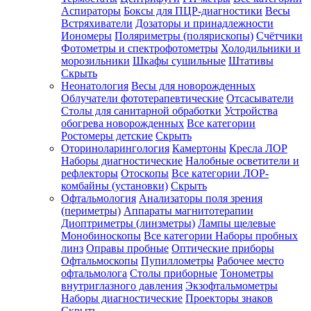
Аспираторы
Боксы для ПЦР-диагностики
Весы
Встряхиватели
Дозаторы и принадлежности
Иономеры
Поляриметры (полярископы)
Счётчики
Фотометры и спектрофотометры
Холодильники и
морозильники
Шкафы сушильные
Штативы
Скрыть
Неонатология
Весы для новорожденных
Облучатели фототерапевтические
Отсасыватели
Столы для санитарной обработки
Устройства
обогрева новорожденных
Все категории
Ростомеры детские
Скрыть
Оториноларингология
Камертоны
Кресла ЛОР
Наборы диагностические
Налобные осветители и
рефлекторы
Отоскопы
Все категории
ЛОР-
комбайны (установки)
Скрыть
Офтальмология
Анализаторы поля зрения
(периметры)
Аппараты магнитотерапии
Диоптриметры (линзметры)
Лампы щелевые
Монобиноскопы
Все категории
Наборы пробных
линз
Оправы пробные
Оптические приборы
Офтальмоскопы
Пупиллометры
Рабочее место
офтальмолога
Столы приборные
Тонометры
внутриглазного давления
Экзофтальмометры
Наборы диагностические
Проекторы знаков
Скрыть