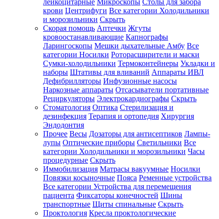
лейкоцитарные
Микроскопы
Столы для забора
крови
Центрифуги
Все категории
Холодильники
и морозильники
Скрыть
Скорая помощь
Аптечки
Жгуты
кровоостанавливающие
Капнографы
Ларингоскопы
Мешки дыхательные Амбу
Все
категории
Носилки
Роторасширители и маски
Сумки-холодильники
Термоконтейнеры
Укладки и
наборы
Штативы для вливаний
Аппараты ИВЛ
Дефибрилляторы
Инфузионные насосы
Наркозные аппараты
Отсасыватели портативные
Рециркуляторы
Электрокардиографы
Скрыть
Стоматология
Оптика
Стерилизация и
дезинфекция
Терапия и ортопедия
Хирургия
Эндодонтия
Прочее
Весы
Дозаторы для антисептиков
Лампы-
лупы
Оптические приборы
Светильники
Все
категории
Холодильники и морозильники
Часы
процедурные
Скрыть
Иммобилизация
Матрасы вакуумные
Носилки
Повязки косыночные
Пояса
Ременные устройства
Все категории
Устройства для перемещения
пациента
Фиксаторы конечностей
Шины
транспортные
Щиты спинальные
Скрыть
Проктология
Кресла проктологические