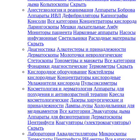
дыма
Кольпоскопы
Скрыть
Анестезиология и реанимация
Аппараты Боброва
Аппараты ИВЛ
Дефибрилляторы
Капнографы
Консоли
Все категории
Концентраторы кислорода
Ларингоскопы
Мешки дыхательные Амбу
Мониторы пациента
Наркозные аппараты
Насосы
инфузионные
Светильники
Расходные материалы
Скрыть
Диагностика
Алкотестеры и принадлежности
Дерматоскопы
Молоточки неврологические
Стетоскопы
Тонометры и манжеты
Все категории
Фонарики диагностические
Термометры
Скрыть
Кислородное оборудование
Коктейлеры
кислородные
Концентраторы кислородные
Увлажнители кислорода
Пульсоксиметры
Косметология и дерматология
Аппараты для
похудения и антивозрастной терапии
Кресла
косметологические
Лазеры хирургические и
принадлежности
Лампы-лупы
Холодильники для
медикаментов
Все категории
Эвакуаторы дыма
Аппараты для физиотерапии
Дерматоскопы
Центрифуги
Коагуляторы (электрокоагуляторы)
Скрыть
Лаборатория
Аквадистилляторы
Микроскопы
Термостаты
Центрифуги
PH-метры
Все категории