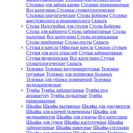
Столики для забора крови
Столики прикроватные
Все категории
Столики стоматологические
Столики хирургические
Столы Боброва
Столики
анестезиолога и реаниматолога
Скрыть
Столы
Надстройки для столов
Столы Боброва
Столы для кабинета
Столы лабораторные
Столы
палатные
Все категории
Столы пеленальные
Столы приборные
Столы-посты
Скрыть
Стулья и кресла
Офисные кресла
Секции стульев
Стулья для всех отраслей
Стулья лабораторные
Стулья медицинские
Все категории
Стулья
стоматологические
Скрыть
Тележки
Тележки внутрикорпусные
Тележки
грузовые
Тележки для перевозки больных
Тележки для уборки помещений
Тележки
эндоскопические
Тумбы
Тумбы лабораторные
Тумбы под
аппаратуру
Тумбы подкатные
Тумбы
прикроватные
Шкафы
Шкафы вытяжные
Шкафы для документов
Шкафы для ключей (ключницы)
Шкафы для
медикаментов
Шкафы для одежды
Все категории
Шкафы для сумок
Шкафы картотечные
Шкафы
лабораторные
Шкафы навесные
Шкафы-стеллажи
Шкафы для инвентаря
Шкафы аптечки
Трейзеры