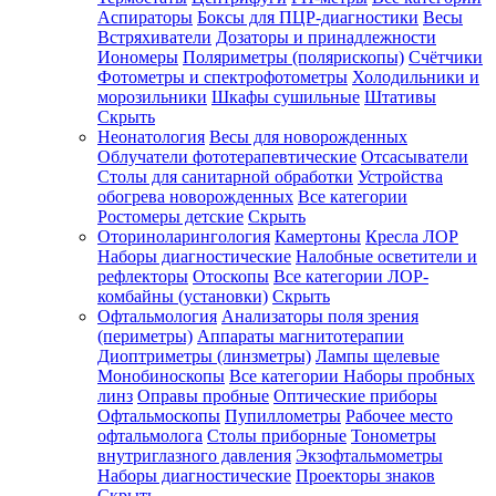
Аспираторы
Боксы для ПЦР-диагностики
Весы
Встряхиватели
Дозаторы и принадлежности
Иономеры
Поляриметры (полярископы)
Счётчики
Фотометры и спектрофотометры
Холодильники и
морозильники
Шкафы сушильные
Штативы
Скрыть
Неонатология
Весы для новорожденных
Облучатели фототерапевтические
Отсасыватели
Столы для санитарной обработки
Устройства
обогрева новорожденных
Все категории
Ростомеры детские
Скрыть
Оториноларингология
Камертоны
Кресла ЛОР
Наборы диагностические
Налобные осветители и
рефлекторы
Отоскопы
Все категории
ЛОР-
комбайны (установки)
Скрыть
Офтальмология
Анализаторы поля зрения
(периметры)
Аппараты магнитотерапии
Диоптриметры (линзметры)
Лампы щелевые
Монобиноскопы
Все категории
Наборы пробных
линз
Оправы пробные
Оптические приборы
Офтальмоскопы
Пупиллометры
Рабочее место
офтальмолога
Столы приборные
Тонометры
внутриглазного давления
Экзофтальмометры
Наборы диагностические
Проекторы знаков
Скрыть