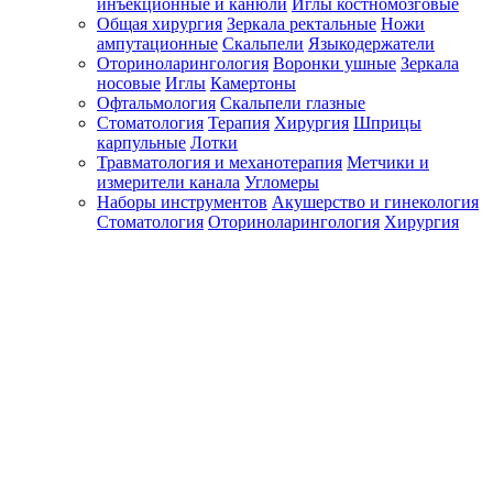
инъекционные и канюли
Иглы костномозговые
Общая хирургия
Зеркала ректальные
Ножи
ампутационные
Скальпели
Языкодержатели
Оториноларингология
Воронки ушные
Зеркала
носовые
Иглы
Камертоны
Офтальмология
Скальпели глазные
Стоматология
Терапия
Хирургия
Шприцы
карпульные
Лотки
Травматология и механотерапия
Метчики и
измерители канала
Угломеры
Наборы инструментов
Акушерство и гинекология
Стоматология
Оториноларингология
Хирургия