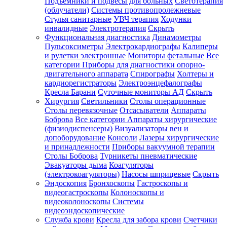
Подъемники и подвесы для больных
Светотерапия
(облучатели)
Системы противопролежневые
Стулья санитарные
УВЧ терапия
Ходунки
инвалидные
Электротерапия
Скрыть
Функциональная диагностика
Динамометры
Пульсоксиметры
Электрокардиографы
Калиперы
и рулетки электронные
Мониторы фетальные
Все
категории
Приборы для диагностики опорно-
двигательного аппарата
Спирографы
Холтеры и
кардиорегистраторы
Электроэнцефалографы
Кресла Барани
Суточные мониторы АД
Скрыть
Хирургия
Светильники
Столы операционные
Столы перевязочные
Отсасыватели
Аппараты
Боброва
Все категории
Аппараты хирургические
(физиодиспенсеры)
Визуализаторы вен и
допоборудование
Консоли
Лазеры хирургические
и принадлежности
Приборы вакуумной терапии
Столы Боброва
Турникеты пневматические
Эвакуаторы дыма
Коагуляторы
(электрокоагуляторы)
Насосы шприцевые
Скрыть
Эндоскопия
Бронхоскопы
Гастроскопы и
видеогастроскопы
Колоноскопы и
видеоколоноскопы
Системы
видеоэндоскопические
Служба крови
Кресла для забора крови
Счетчики