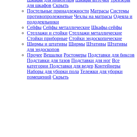
для шкафов
Скрыть
Постельные принадлежности
Матрасы
Системы
противопролежневые
Чехлы на матрасы
Одеяла и
пододеяльники
Сейфы
Сейфы металлические
Шкафы-сейфы
Стеллажи и стойки
Стеллажи металлические
Стойки приборные
Стойки эндоскопические
Ширмы и штативы
Ширмы
Штативы
Штативы
для эндоскопов
Прочее
Вешалки
Ростомеры
Подставки для биксов
Подставки для тазов
Подставки для ног
Все
категории
Подставки для ведер
Контейнеры
Наборы для уборки пола
Тележки для уборки
помещений
Скрыть