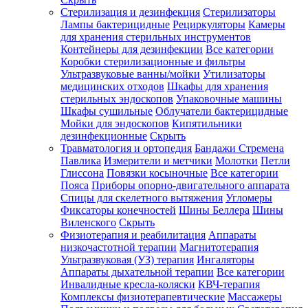
Стерилизация и дезинфекция
Стерилизаторы
Лампы бактерицидные
Рециркуляторы
Камеры
для хранения стерильных инструментов
Контейнеры для дезинфекции
Все категории
Коробки стерилизационные и фильтры
Ультразвуковые ванны/мойки
Утилизаторы
медицинских отходов
Шкафы для хранения
стерильных эндоскопов
Упаковочные машины
Шкафы сушильные
Облучатели бактерицидные
Мойки для эндоскопов
Кипятильники
дезинфекционные
Скрыть
Травматология и ортопедия
Бандажи Стремена
Павлика
Измерители и метчики
Молотки
Петли
Глиссона
Повязки косыночные
Все категории
Пояса
Приборы опорно-двигательного аппарата
Спицы для скелетного вытяжения
Угломеры
Фиксаторы конечностей
Шины Беллера
Шины
Виленского
Скрыть
Физиотерапия и реабилитация
Аппараты
низкочастотной терапии
Магнитотерапия
Ультразвуковая (УЗ) терапия
Ингаляторы
Аппараты дыхательной терапии
Все категории
Инвалидные кресла-коляски
КВЧ-терапия
Комплексы физиотерапевтические
Массажеры