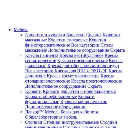
Мебель
Банкетки и кушетки
Банкетки
Диваны
Кушетки
массажные
Кушетки смотровые
Кушетки
физиотерапевтические
Все категории
Столы
массажные
Дополнительное оборудование
Скрыть
Кресла пациента
Кресла вестибулярные
Кресла
гериатрические
Кресла гинекологические
Кресла
диализные
Кресла для забора крови и процедур
Все категории
Кресла для ЭЭГ и ЭХО-ЭГ
Кресла
донорские
Кресла косметологические
Кресла
отоларингологические
Кресла проктологические
Дополнительное оборудование
Скрыть
Кровати
Кровати для детей и новорожденных
Кровати общебольничные
Кровати
функциональные
Кровати металлические
Дополнительное оборудование
Лавкор™
Мебель Белая для кабинета
Общелабораторная мебель
Столики
Столики инструментальные
Столики
манипуляционные
Столики для детских весов