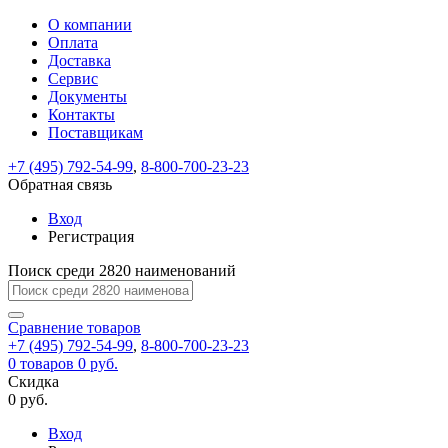
О компании
Восстановление
Обратная
Вход
Регистрация
Оплата
пароля
связь
На
Доставка
вашу
Сервис
почту
Только
Только
Документы
test@example.com
для
для
Ваше
Введите
Заполните
отправлена
ИП
ИП
Контакты
новый
Пароль
На
сообщение
форму.
ссылка.
и
и
пароль
Поставщикам
успешно
вашу
успешно
юр.
юр.
Перейдите
отправлено.
лиц
лиц
восстановлен
почту
Мы
+7 (495) 792-54-99
,
8-800-700-23-23
по
test@test.ru
ней
отправим
Обратная связь
для
отправлена
вам
завершения
ссылка.
Вход
регистрации.
ссылку
Регистрация
Войти
на
указанный
Перейдите
Сообщение
Поиск среди 2820 наименований
Ок
электронный
по
адрес,
ней
перейдя
Сравнение
для
товаров
по
+7 (495) 792-54-99
,
8-800-700-23-23
смены
Запомнить
Забыли
0
товаров
которой
0 руб.
пароля.
меня
пароль?
Сменить
Скидка
вы
0 руб.
сможете
пароль
Я принимаю условия
Войти
задать
пользовательского
Вход
новый
соглашения
и