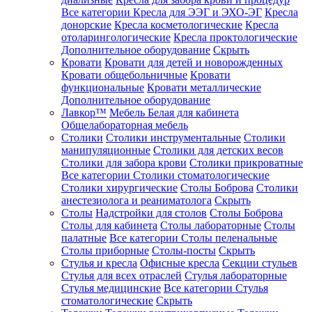
Все категории
Кресла для ЭЭГ и ЭХО-ЭГ
Кресла
донорские
Кресла косметологические
Кресла
отоларингологические
Кресла проктологические
Дополнительное оборудование
Скрыть
Кровати
Кровати для детей и новорожденных
Кровати общебольничные
Кровати
функциональные
Кровати металлические
Дополнительное оборудование
Лавкор™
Мебель Белая для кабинета
Общелабораторная мебель
Столики
Столики инструментальные
Столики
манипуляционные
Столики для детских весов
Столики для забора крови
Столики прикроватные
Все категории
Столики стоматологические
Столики хирургические
Столы Боброва
Столики
анестезиолога и реаниматолога
Скрыть
Столы
Надстройки для столов
Столы Боброва
Столы для кабинета
Столы лабораторные
Столы
палатные
Все категории
Столы пеленальные
Столы приборные
Столы-посты
Скрыть
Стулья и кресла
Офисные кресла
Секции стульев
Стулья для всех отраслей
Стулья лабораторные
Стулья медицинские
Все категории
Стулья
стоматологические
Скрыть