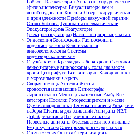
Боброва
Все категории
Аппараты хирургические
(физиодиспенсеры)
Визуализаторы вен и
допоборудование
Консоли
Лазеры хирургические
и принадлежности
Приборы вакуумной терапии
Столы Боброва
Турникеты пневматические
Эвакуаторы дыма
Коагуляторы
(электрокоагуляторы)
Насосы шприцевые
Скрыть
Эндоскопия
Бронхоскопы
Гастроскопы и
видеогастроскопы
Колоноскопы и
видеоколоноскопы
Системы
видеоэндоскопические
Служба крови
Кресла для забора крови
Счетчики
лейкоцитарные
Микроскопы
Столы для забора
крови
Центрифуги
Все категории
Холодильники
и морозильники
Скрыть
Скорая помощь
Аптечки
Жгуты
кровоостанавливающие
Капнографы
Ларингоскопы
Мешки дыхательные Амбу
Все
категории
Носилки
Роторасширители и маски
Сумки-холодильники
Термоконтейнеры
Укладки и
наборы
Штативы для вливаний
Аппараты ИВЛ
Дефибрилляторы
Инфузионные насосы
Наркозные аппараты
Отсасыватели портативные
Рециркуляторы
Электрокардиографы
Скрыть
Стоматология
Оптика
Стерилизация и