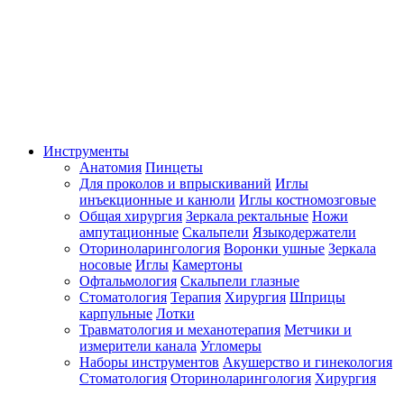
Инструменты
Анатомия
Пинцеты
Для проколов и впрыскиваний
Иглы
инъекционные и канюли
Иглы костномозговые
Общая хирургия
Зеркала ректальные
Ножи
ампутационные
Скальпели
Языкодержатели
Оториноларингология
Воронки ушные
Зеркала
носовые
Иглы
Камертоны
Офтальмология
Скальпели глазные
Стоматология
Терапия
Хирургия
Шприцы
карпульные
Лотки
Травматология и механотерапия
Метчики и
измерители канала
Угломеры
Наборы инструментов
Акушерство и гинекология
Стоматология
Оториноларингология
Хирургия