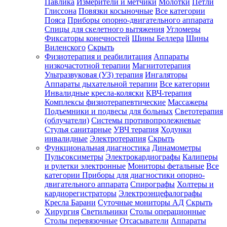
Павлика
Измерители и метчики
Молотки
Петли
Глиссона
Повязки косыночные
Все категории
Пояса
Приборы опорно-двигательного аппарата
Спицы для скелетного вытяжения
Угломеры
Фиксаторы конечностей
Шины Беллера
Шины
Виленского
Скрыть
Физиотерапия и реабилитация
Аппараты
низкочастотной терапии
Магнитотерапия
Ультразвуковая (УЗ) терапия
Ингаляторы
Аппараты дыхательной терапии
Все категории
Инвалидные кресла-коляски
КВЧ-терапия
Комплексы физиотерапевтические
Массажеры
Подъемники и подвесы для больных
Светотерапия
(облучатели)
Системы противопролежневые
Стулья санитарные
УВЧ терапия
Ходунки
инвалидные
Электротерапия
Скрыть
Функциональная диагностика
Динамометры
Пульсоксиметры
Электрокардиографы
Калиперы
и рулетки электронные
Мониторы фетальные
Все
категории
Приборы для диагностики опорно-
двигательного аппарата
Спирографы
Холтеры и
кардиорегистраторы
Электроэнцефалографы
Кресла Барани
Суточные мониторы АД
Скрыть
Хирургия
Светильники
Столы операционные
Столы перевязочные
Отсасыватели
Аппараты