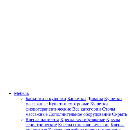
Мебель
Банкетки и кушетки
Банкетки
Диваны
Кушетки
массажные
Кушетки смотровые
Кушетки
физиотерапевтические
Все категории
Столы
массажные
Дополнительное оборудование
Скрыть
Кресла пациента
Кресла вестибулярные
Кресла
гериатрические
Кресла гинекологические
Кресла
диализные
Кресла для забора крови и процедур