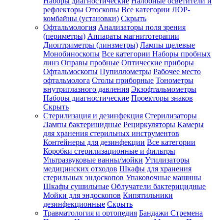
Наборы диагностические
Налобные осветители и
рефлекторы
Отоскопы
Все категории
ЛОР-
комбайны (установки)
Скрыть
Офтальмология
Анализаторы поля зрения
(периметры)
Аппараты магнитотерапии
Диоптриметры (линзметры)
Лампы щелевые
Монобиноскопы
Все категории
Наборы пробных
линз
Оправы пробные
Оптические приборы
Офтальмоскопы
Пупиллометры
Рабочее место
офтальмолога
Столы приборные
Тонометры
внутриглазного давления
Экзофтальмометры
Наборы диагностические
Проекторы знаков
Скрыть
Стерилизация и дезинфекция
Стерилизаторы
Лампы бактерицидные
Рециркуляторы
Камеры
для хранения стерильных инструментов
Контейнеры для дезинфекции
Все категории
Коробки стерилизационные и фильтры
Ультразвуковые ванны/мойки
Утилизаторы
медицинских отходов
Шкафы для хранения
стерильных эндоскопов
Упаковочные машины
Шкафы сушильные
Облучатели бактерицидные
Мойки для эндоскопов
Кипятильники
дезинфекционные
Скрыть
Травматология и ортопедия
Бандажи Стремена