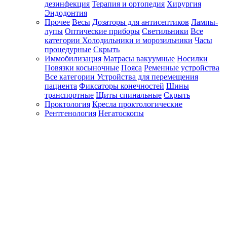
дезинфекция
Терапия и ортопедия
Хирургия
Эндодонтия
Прочее
Весы
Дозаторы для антисептиков
Лампы-
лупы
Оптические приборы
Светильники
Все
категории
Холодильники и морозильники
Часы
процедурные
Скрыть
Иммобилизация
Матрасы вакуумные
Носилки
Повязки косыночные
Пояса
Ременные устройства
Все категории
Устройства для перемещения
пациента
Фиксаторы конечностей
Шины
транспортные
Щиты спинальные
Скрыть
Проктология
Кресла проктологические
Рентгенология
Негатоскопы