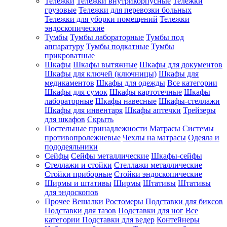
Тележки
Тележки внутрикорпусные
Тележки
грузовые
Тележки для перевозки больных
Тележки для уборки помещений
Тележки
эндоскопические
Тумбы
Тумбы лабораторные
Тумбы под
аппаратуру
Тумбы подкатные
Тумбы
прикроватные
Шкафы
Шкафы вытяжные
Шкафы для документов
Шкафы для ключей (ключницы)
Шкафы для
медикаментов
Шкафы для одежды
Все категории
Шкафы для сумок
Шкафы картотечные
Шкафы
лабораторные
Шкафы навесные
Шкафы-стеллажи
Шкафы для инвентаря
Шкафы аптечки
Трейзеры
для шкафов
Скрыть
Постельные принадлежности
Матрасы
Системы
противопролежневые
Чехлы на матрасы
Одеяла и
пододеяльники
Сейфы
Сейфы металлические
Шкафы-сейфы
Стеллажи и стойки
Стеллажи металлические
Стойки приборные
Стойки эндоскопические
Ширмы и штативы
Ширмы
Штативы
Штативы
для эндоскопов
Прочее
Вешалки
Ростомеры
Подставки для биксов
Подставки для тазов
Подставки для ног
Все
категории
Подставки для ведер
Контейнеры