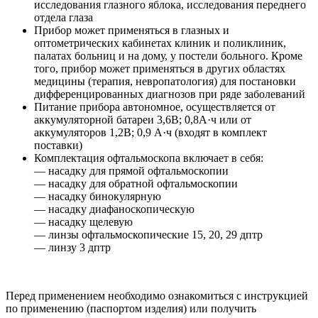
исследования глазного яблока, исследования переднего
отдела глаза
Прибор может применяться в глазных и
оптометрических кабинетах клиник и поликлиник,
палатах больниц и на дому, у постели больного. Кроме
того, прибор может применяться в других областях
медицины (терапия, невропатология) для постановки
дифференцированных диагнозов при ряде заболеваний
Питание прибора автономное, осуществляется от
аккумуляторной батареи 3,6В; 0,8А·ч или от
аккумуляторов 1,2В; 0,9 А·ч (входят в комплект
поставки)
Комплектация офтальмоскопа включает в себя:
— насадку для прямой офтальмоскопии
— насадку для обратной офтальмоскопии
— насадку бинокулярную
— насадку диафаноскопическую
— насадку щелевую
— линзы офтальмоскопические 15, 20, 29 дптр
— линзу 3 дптр
Перед применением необходимо ознакомиться с инструкцией
по применению (паспортом изделия) или получить