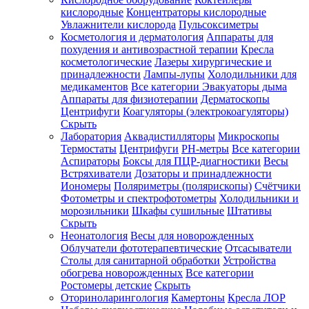
кислородные
Концентраторы кислородные
Увлажнители кислорода
Пульсоксиметры
Косметология и дерматология
Аппараты для
Зарегистрироваться
похудения и антивозрастной терапии
Кресла
косметологические
Лазеры хирургические и
принадлежности
Лампы-лупы
Холодильники для
медикаментов
Все категории
Эвакуаторы дыма
Аппараты для физиотерапии
Дерматоскопы
Зачем
Центрифуги
Коагуляторы (электрокоагуляторы)
регистрироваться?
Скрыть
Лаборатория
Аквадистилляторы
Микроскопы
Все
Термостаты
Центрифуги
PH-метры
Все категории
покупки
в
Аспираторы
Боксы для ПЦР-диагностики
Весы
одном
Встряхиватели
Дозаторы и принадлежности
месте
Иономеры
Поляриметры (полярископы)
Счётчики
Личный
Фотометры и спектрофотометры
Холодильники и
менеджер
морозильники
Шкафы сушильные
Штативы
Отслеживание
Скрыть
статуса
Неонатология
Весы для новорожденных
заказа
Облучатели фототерапевтические
Отсасыватели
Столы для санитарной обработки
Устройства
обогрева новорожденных
Все категории
Ростомеры детские
Скрыть
Оториноларингология
Камертоны
Кресла ЛОР