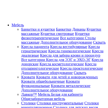
Мебель
Банкетки и кушетки
Банкетки
Диваны
Кушетки
массажные
Кушетки смотровые
Кушетки
физиотерапевтические
Все категории
Столы
массажные
Дополнительное оборудование
Скрыть
Кресла пациента
Кресла вестибулярные
Кресла
гериатрические
Кресла гинекологические
Кресла
диализные
Кресла для забора крови и процедур
Все категории
Кресла для ЭЭГ и ЭХО-ЭГ
Кресла
донорские
Кресла косметологические
Кресла
отоларингологические
Кресла проктологические
Дополнительное оборудование
Скрыть
Кровати
Кровати для детей и новорожденных
Кровати общебольничные
Кровати
функциональные
Кровати металлические
Дополнительное оборудование
Лавкор™
Мебель Белая для кабинета
Общелабораторная мебель
Столики
Столики инструментальные
Столики
манипуляционные
Столики для детских весов