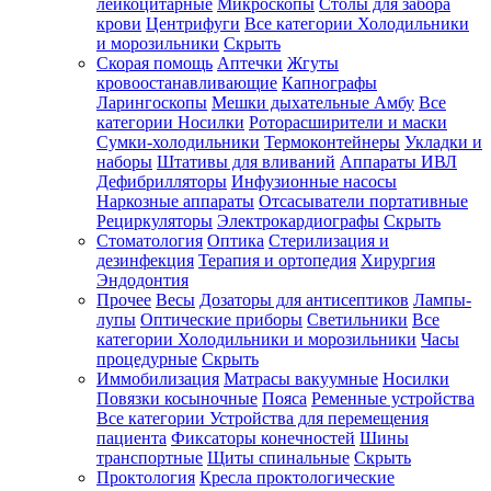
лейкоцитарные
Микроскопы
Столы для забора
крови
Центрифуги
Все категории
Холодильники
и морозильники
Скрыть
Скорая помощь
Аптечки
Жгуты
кровоостанавливающие
Капнографы
Ларингоскопы
Мешки дыхательные Амбу
Все
категории
Носилки
Роторасширители и маски
Сумки-холодильники
Термоконтейнеры
Укладки и
наборы
Штативы для вливаний
Аппараты ИВЛ
Дефибрилляторы
Инфузионные насосы
Наркозные аппараты
Отсасыватели портативные
Рециркуляторы
Электрокардиографы
Скрыть
Стоматология
Оптика
Стерилизация и
дезинфекция
Терапия и ортопедия
Хирургия
Эндодонтия
Прочее
Весы
Дозаторы для антисептиков
Лампы-
лупы
Оптические приборы
Светильники
Все
категории
Холодильники и морозильники
Часы
процедурные
Скрыть
Иммобилизация
Матрасы вакуумные
Носилки
Повязки косыночные
Пояса
Ременные устройства
Все категории
Устройства для перемещения
пациента
Фиксаторы конечностей
Шины
транспортные
Щиты спинальные
Скрыть
Проктология
Кресла проктологические