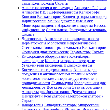
дыма
Кольпоскопы
Скрыть
Анестезиология и реанимация
Аппараты Боброва
Аппараты ИВЛ
Дефибрилляторы
Капнографы
Консоли
Все категории
Концентраторы кислорода
Ларингоскопы
Мешки дыхательные Амбу
Мониторы пациента
Наркозные аппараты
Насосы
инфузионные
Светильники
Расходные материалы
Скрыть
Диагностика
Алкотестеры и принадлежности
Дерматоскопы
Молоточки неврологические
Стетоскопы
Тонометры и манжеты
Все категории
Фонарики диагностические
Термометры
Скрыть
Кислородное оборудование
Коктейлеры
кислородные
Концентраторы кислородные
Увлажнители кислорода
Пульсоксиметры
Косметология и дерматология
Аппараты для
похудения и антивозрастной терапии
Кресла
косметологические
Лазеры хирургические и
принадлежности
Лампы-лупы
Холодильники для
медикаментов
Все категории
Эвакуаторы дыма
Аппараты для физиотерапии
Дерматоскопы
Центрифуги
Коагуляторы (электрокоагуляторы)
Скрыть
Лаборатория
Аквадистилляторы
Микроскопы
Термостаты
Центрифуги
PH-метры
Все категории