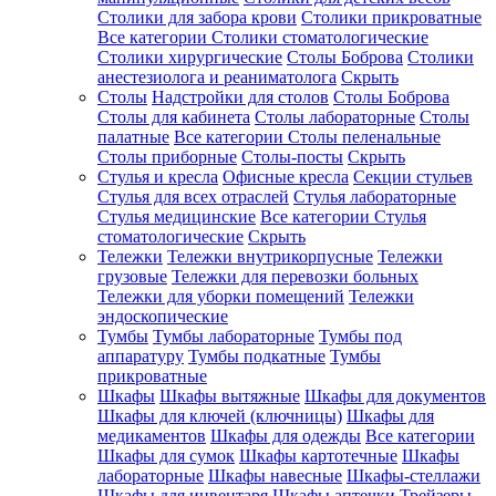
Столики для забора крови
Столики прикроватные
Все категории
Столики стоматологические
Столики хирургические
Столы Боброва
Столики
анестезиолога и реаниматолога
Скрыть
Столы
Надстройки для столов
Столы Боброва
Столы для кабинета
Столы лабораторные
Столы
палатные
Все категории
Столы пеленальные
Столы приборные
Столы-посты
Скрыть
Стулья и кресла
Офисные кресла
Секции стульев
Стулья для всех отраслей
Стулья лабораторные
Стулья медицинские
Все категории
Стулья
стоматологические
Скрыть
Тележки
Тележки внутрикорпусные
Тележки
грузовые
Тележки для перевозки больных
Тележки для уборки помещений
Тележки
эндоскопические
Тумбы
Тумбы лабораторные
Тумбы под
аппаратуру
Тумбы подкатные
Тумбы
прикроватные
Шкафы
Шкафы вытяжные
Шкафы для документов
Шкафы для ключей (ключницы)
Шкафы для
медикаментов
Шкафы для одежды
Все категории
Шкафы для сумок
Шкафы картотечные
Шкафы
лабораторные
Шкафы навесные
Шкафы-стеллажи
Шкафы для инвентаря
Шкафы аптечки
Трейзеры