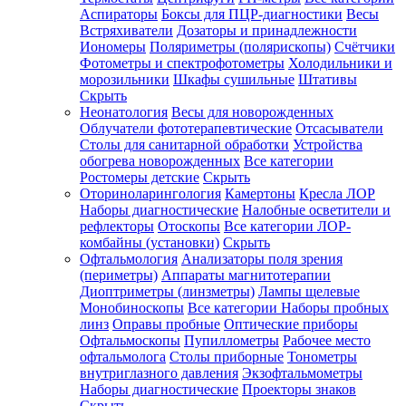
Аспираторы
Боксы для ПЦР-диагностики
Весы
Встряхиватели
Дозаторы и принадлежности
Иономеры
Поляриметры (полярископы)
Счётчики
Фотометры и спектрофотометры
Холодильники и
морозильники
Шкафы сушильные
Штативы
Скрыть
Неонатология
Весы для новорожденных
Облучатели фототерапевтические
Отсасыватели
Столы для санитарной обработки
Устройства
обогрева новорожденных
Все категории
Ростомеры детские
Скрыть
Оториноларингология
Камертоны
Кресла ЛОР
Наборы диагностические
Налобные осветители и
рефлекторы
Отоскопы
Все категории
ЛОР-
комбайны (установки)
Скрыть
Офтальмология
Анализаторы поля зрения
(периметры)
Аппараты магнитотерапии
Диоптриметры (линзметры)
Лампы щелевые
Монобиноскопы
Все категории
Наборы пробных
линз
Оправы пробные
Оптические приборы
Офтальмоскопы
Пупиллометры
Рабочее место
офтальмолога
Столы приборные
Тонометры
внутриглазного давления
Экзофтальмометры
Наборы диагностические
Проекторы знаков
Скрыть