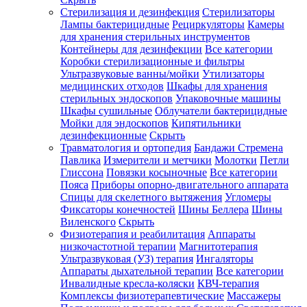
Стерилизация и дезинфекция
Стерилизаторы
Лампы бактерицидные
Рециркуляторы
Камеры
для хранения стерильных инструментов
Контейнеры для дезинфекции
Все категории
Коробки стерилизационные и фильтры
Ультразвуковые ванны/мойки
Утилизаторы
медицинских отходов
Шкафы для хранения
стерильных эндоскопов
Упаковочные машины
Шкафы сушильные
Облучатели бактерицидные
Мойки для эндоскопов
Кипятильники
дезинфекционные
Скрыть
Травматология и ортопедия
Бандажи Стремена
Павлика
Измерители и метчики
Молотки
Петли
Глиссона
Повязки косыночные
Все категории
Пояса
Приборы опорно-двигательного аппарата
Спицы для скелетного вытяжения
Угломеры
Фиксаторы конечностей
Шины Беллера
Шины
Виленского
Скрыть
Физиотерапия и реабилитация
Аппараты
низкочастотной терапии
Магнитотерапия
Ультразвуковая (УЗ) терапия
Ингаляторы
Аппараты дыхательной терапии
Все категории
Инвалидные кресла-коляски
КВЧ-терапия
Комплексы физиотерапевтические
Массажеры