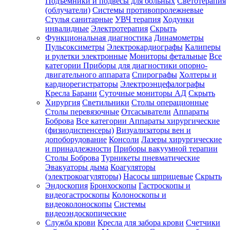
Подъемники и подвесы для больных
Светотерапия
(облучатели)
Системы противопролежневые
Стулья санитарные
УВЧ терапия
Ходунки
инвалидные
Электротерапия
Скрыть
Функциональная диагностика
Динамометры
Пульсоксиметры
Электрокардиографы
Калиперы
и рулетки электронные
Мониторы фетальные
Все
категории
Приборы для диагностики опорно-
двигательного аппарата
Спирографы
Холтеры и
кардиорегистраторы
Электроэнцефалографы
Кресла Барани
Суточные мониторы АД
Скрыть
Хирургия
Светильники
Столы операционные
Столы перевязочные
Отсасыватели
Аппараты
Боброва
Все категории
Аппараты хирургические
(физиодиспенсеры)
Визуализаторы вен и
допоборудование
Консоли
Лазеры хирургические
и принадлежности
Приборы вакуумной терапии
Столы Боброва
Турникеты пневматические
Эвакуаторы дыма
Коагуляторы
(электрокоагуляторы)
Насосы шприцевые
Скрыть
Эндоскопия
Бронхоскопы
Гастроскопы и
видеогастроскопы
Колоноскопы и
видеоколоноскопы
Системы
видеоэндоскопические
Служба крови
Кресла для забора крови
Счетчики