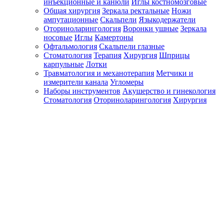
инъекционные и канюли
Иглы костномозговые
Общая хирургия
Зеркала ректальные
Ножи
ампутационные
Скальпели
Языкодержатели
Оториноларингология
Воронки ушные
Зеркала
носовые
Иглы
Камертоны
Офтальмология
Скальпели глазные
Стоматология
Терапия
Хирургия
Шприцы
карпульные
Лотки
Травматология и механотерапия
Метчики и
измерители канала
Угломеры
Наборы инструментов
Акушерство и гинекология
Стоматология
Оториноларингология
Хирургия