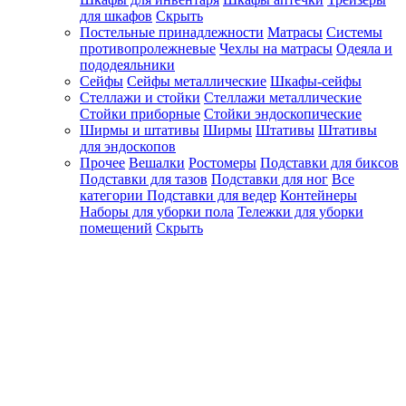
для шкафов
Скрыть
Постельные принадлежности
Матрасы
Системы
противопролежневые
Чехлы на матрасы
Одеяла и
пододеяльники
Сейфы
Сейфы металлические
Шкафы-сейфы
Стеллажи и стойки
Стеллажи металлические
Стойки приборные
Стойки эндоскопические
Ширмы и штативы
Ширмы
Штативы
Штативы
для эндоскопов
Прочее
Вешалки
Ростомеры
Подставки для биксов
Подставки для тазов
Подставки для ног
Все
категории
Подставки для ведер
Контейнеры
Наборы для уборки пола
Тележки для уборки
помещений
Скрыть