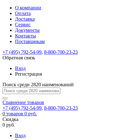
О компании
Восстановление
Обратная
Вход
Регистрация
Оплата
пароля
связь
На
Доставка
вашу
Сервис
почту
Только
Только
Документы
test@example.com
для
для
Ваше
Введите
Заполните
отправлена
ИП
ИП
Контакты
новый
Пароль
На
сообщение
форму.
ссылка.
и
и
пароль
Поставщикам
успешно
вашу
успешно
юр.
юр.
Перейдите
отправлено.
лиц
лиц
восстановлен
почту
Мы
+7 (495) 792-54-99
,
8-800-700-23-23
по
test@test.ru
ней
отправим
Обратная связь
для
отправлена
вам
завершения
ссылка.
Вход
регистрации.
ссылку
Регистрация
Войти
на
указанный
Перейдите
Сообщение
Поиск среди 2820 наименований
Ок
электронный
по
адрес,
ней
перейдя
Сравнение
для
товаров
по
+7 (495) 792-54-99
,
8-800-700-23-23
смены
Запомнить
Забыли
0
товаров
которой
0 руб.
пароля.
меня
пароль?
Сменить
Скидка
вы
0 руб.
сможете
пароль
Я принимаю условия
Войти
задать
пользовательского
Вход
новый
соглашения
и