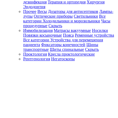
дезинфекция
Терапия и ортопедия
Хирургия
Эндодонтия
Прочее
Весы
Дозаторы для антисептиков
Лампы-
лупы
Оптические приборы
Светильники
Все
категории
Холодильники и морозильники
Часы
процедурные
Скрыть
Иммобилизация
Матрасы вакуумные
Носилки
Повязки косыночные
Пояса
Ременные устройства
Все категории
Устройства для перемещения
пациента
Фиксаторы конечностей
Шины
транспортные
Щиты спинальные
Скрыть
Проктология
Кресла проктологические
Рентгенология
Негатоскопы