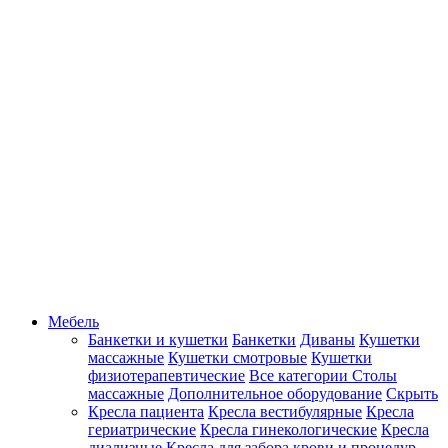
Мебель
Банкетки и кушетки
Банкетки
Диваны
Кушетки
массажные
Кушетки смотровые
Кушетки
физиотерапевтические
Все категории
Столы
массажные
Дополнительное оборудование
Скрыть
Кресла пациента
Кресла вестибулярные
Кресла
гериатрические
Кресла гинекологические
Кресла
диализные
Кресла для забора крови и процедур