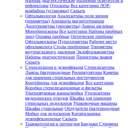
Наборы диагностические
Налобные осветители и
рефлекторы
Отоскопы
Все категории
ЛОР-
комбайны (установки)
Скрыть
Офтальмология
Анализаторы поля зрения
(периметры)
Аппараты магнитотерапии
Диоптриметры (линзметры)
Лампы щелевые
Монобиноскопы
Все категории
Наборы пробных
линз
Оправы пробные
Оптические приборы
Офтальмоскопы
Пупиллометры
Рабочее место
офтальмолога
Столы приборные
Тонометры
внутриглазного давления
Экзофтальмометры
Наборы диагностические
Проекторы знаков
Скрыть
Стерилизация и дезинфекция
Стерилизаторы
Лампы бактерицидные
Рециркуляторы
Камеры
для хранения стерильных инструментов
Контейнеры для дезинфекции
Все категории
Коробки стерилизационные и фильтры
Ультразвуковые ванны/мойки
Утилизаторы
медицинских отходов
Шкафы для хранения
стерильных эндоскопов
Упаковочные машины
Шкафы сушильные
Облучатели бактерицидные
Мойки для эндоскопов
Кипятильники
дезинфекционные
Скрыть
Травматология и ортопедия
Бандажи Стремена