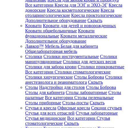
Все категории
Кресла для ЭЭГ и ЭХО-ЭГ
Кресла
донорские
Кресла косметологические
Кресла
отоларингологические
Кресла проктологические
Дополнительное оборудование
Скрыть
Кровати
Кровати для детей и новорожденных
Кровати общебольничные
Кровати
функциональные
Кровати металлические
Дополнительное оборудование
Лавкор™
Мебель Белая для кабинета
Общелабораторная мебель
Столики
Столики инструментальные
Столики
манипуляционные
Столики для детских весов
Столики для забора крови
Столики прикроватные
Все категории
Столики стоматологические
Столики хирургические
Столы Боброва
Столики
анестезиолога и реаниматолога
Скрыть
Столы
Надстройки для столов
Столы Боброва
Столы для кабинета
Столы лабораторные
Столы
палатные
Все категории
Столы пеленальные
Столы приборные
Столы-посты
Скрыть
Стулья и кресла
Офисные кресла
Секции стульев
Стулья для всех отраслей
Стулья лабораторные
Стулья медицинские
Все категории
Стулья
стоматологические
Скрыть