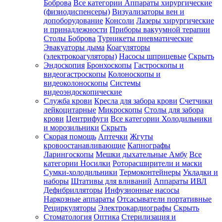
Боброва
Все категории
Аппараты хирургические
(физиодиспенсеры)
Визуализаторы вен и
допоборудование
Консоли
Лазеры хирургические
и принадлежности
Приборы вакуумной терапии
Столы Боброва
Турникеты пневматические
Эвакуаторы дыма
Коагуляторы
(электрокоагуляторы)
Насосы шприцевые
Скрыть
Эндоскопия
Бронхоскопы
Гастроскопы и
видеогастроскопы
Колоноскопы и
видеоколоноскопы
Системы
видеоэндоскопические
Служба крови
Кресла для забора крови
Счетчики
лейкоцитарные
Микроскопы
Столы для забора
крови
Центрифуги
Все категории
Холодильники
и морозильники
Скрыть
Скорая помощь
Аптечки
Жгуты
кровоостанавливающие
Капнографы
Ларингоскопы
Мешки дыхательные Амбу
Все
категории
Носилки
Роторасширители и маски
Сумки-холодильники
Термоконтейнеры
Укладки и
наборы
Штативы для вливаний
Аппараты ИВЛ
Дефибрилляторы
Инфузионные насосы
Наркозные аппараты
Отсасыватели портативные
Рециркуляторы
Электрокардиографы
Скрыть
Стоматология
Оптика
Стерилизация и