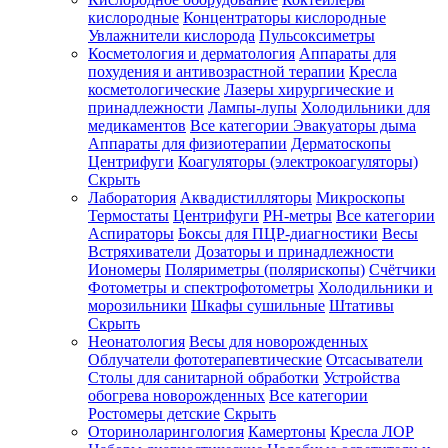
кислородные
Концентраторы кислородные
Увлажнители кислорода
Пульсоксиметры
Косметология и дерматология
Аппараты для
Зарегистрироваться
похудения и антивозрастной терапии
Кресла
косметологические
Лазеры хирургические и
принадлежности
Лампы-лупы
Холодильники для
медикаментов
Все категории
Эвакуаторы дыма
Аппараты для физиотерапии
Дерматоскопы
Зачем
Центрифуги
Коагуляторы (электрокоагуляторы)
регистрироваться?
Скрыть
Лаборатория
Аквадистилляторы
Микроскопы
Все
Термостаты
Центрифуги
PH-метры
Все категории
покупки
в
Аспираторы
Боксы для ПЦР-диагностики
Весы
одном
Встряхиватели
Дозаторы и принадлежности
месте
Иономеры
Поляриметры (полярископы)
Счётчики
Личный
Фотометры и спектрофотометры
Холодильники и
менеджер
морозильники
Шкафы сушильные
Штативы
Отслеживание
Скрыть
статуса
Неонатология
Весы для новорожденных
заказа
Облучатели фототерапевтические
Отсасыватели
Столы для санитарной обработки
Устройства
обогрева новорожденных
Все категории
Ростомеры детские
Скрыть
Оториноларингология
Камертоны
Кресла ЛОР