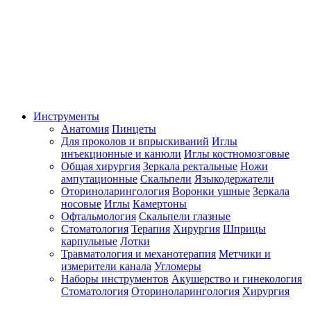
Инструменты
Анатомия
Пинцеты
Для проколов и впрыскиваний
Иглы
инъекционные и канюли
Иглы костномозговые
Общая хирургия
Зеркала ректальные
Ножи
ампутационные
Скальпели
Языкодержатели
Оториноларингология
Воронки ушные
Зеркала
носовые
Иглы
Камертоны
Офтальмология
Скальпели глазные
Стоматология
Терапия
Хирургия
Шприцы
карпульные
Лотки
Травматология и механотерапия
Метчики и
измерители канала
Угломеры
Наборы инструментов
Акушерство и гинекология
Стоматология
Оториноларингология
Хирургия