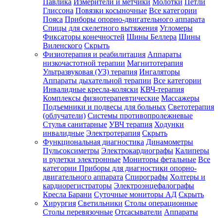
Павлика
Измерители и метчики
Молотки
Петли
Глиссона
Повязки косыночные
Все категории
Пояса
Приборы опорно-двигательного аппарата
Спицы для скелетного вытяжения
Угломеры
Фиксаторы конечностей
Шины Беллера
Шины
Виленского
Скрыть
Физиотерапия и реабилитация
Аппараты
низкочастотной терапии
Магнитотерапия
Ультразвуковая (УЗ) терапия
Ингаляторы
Аппараты дыхательной терапии
Все категории
Инвалидные кресла-коляски
КВЧ-терапия
Комплексы физиотерапевтические
Массажеры
Подъемники и подвесы для больных
Светотерапия
(облучатели)
Системы противопролежневые
Стулья санитарные
УВЧ терапия
Ходунки
инвалидные
Электротерапия
Скрыть
Функциональная диагностика
Динамометры
Пульсоксиметры
Электрокардиографы
Калиперы
и рулетки электронные
Мониторы фетальные
Все
категории
Приборы для диагностики опорно-
двигательного аппарата
Спирографы
Холтеры и
кардиорегистраторы
Электроэнцефалографы
Кресла Барани
Суточные мониторы АД
Скрыть
Хирургия
Светильники
Столы операционные
Столы перевязочные
Отсасыватели
Аппараты