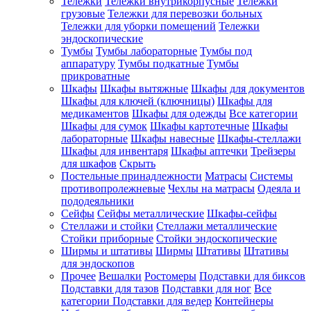
Тележки
Тележки внутрикорпусные
Тележки
грузовые
Тележки для перевозки больных
Тележки для уборки помещений
Тележки
эндоскопические
Тумбы
Тумбы лабораторные
Тумбы под
аппаратуру
Тумбы подкатные
Тумбы
прикроватные
Шкафы
Шкафы вытяжные
Шкафы для документов
Шкафы для ключей (ключницы)
Шкафы для
медикаментов
Шкафы для одежды
Все категории
Шкафы для сумок
Шкафы картотечные
Шкафы
лабораторные
Шкафы навесные
Шкафы-стеллажи
Шкафы для инвентаря
Шкафы аптечки
Трейзеры
для шкафов
Скрыть
Постельные принадлежности
Матрасы
Системы
противопролежневые
Чехлы на матрасы
Одеяла и
пододеяльники
Сейфы
Сейфы металлические
Шкафы-сейфы
Стеллажи и стойки
Стеллажи металлические
Стойки приборные
Стойки эндоскопические
Ширмы и штативы
Ширмы
Штативы
Штативы
для эндоскопов
Прочее
Вешалки
Ростомеры
Подставки для биксов
Подставки для тазов
Подставки для ног
Все
категории
Подставки для ведер
Контейнеры