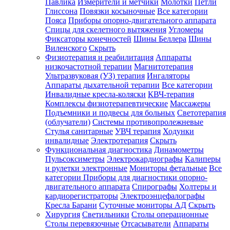
Павлика
Измерители и метчики
Молотки
Петли
Глиссона
Повязки косыночные
Все категории
Пояса
Приборы опорно-двигательного аппарата
Спицы для скелетного вытяжения
Угломеры
Фиксаторы конечностей
Шины Беллера
Шины
Виленского
Скрыть
Физиотерапия и реабилитация
Аппараты
низкочастотной терапии
Магнитотерапия
Ультразвуковая (УЗ) терапия
Ингаляторы
Аппараты дыхательной терапии
Все категории
Инвалидные кресла-коляски
КВЧ-терапия
Комплексы физиотерапевтические
Массажеры
Подъемники и подвесы для больных
Светотерапия
(облучатели)
Системы противопролежневые
Стулья санитарные
УВЧ терапия
Ходунки
инвалидные
Электротерапия
Скрыть
Функциональная диагностика
Динамометры
Пульсоксиметры
Электрокардиографы
Калиперы
и рулетки электронные
Мониторы фетальные
Все
категории
Приборы для диагностики опорно-
двигательного аппарата
Спирографы
Холтеры и
кардиорегистраторы
Электроэнцефалографы
Кресла Барани
Суточные мониторы АД
Скрыть
Хирургия
Светильники
Столы операционные
Столы перевязочные
Отсасыватели
Аппараты