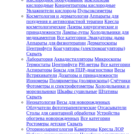
кислородные
Концентраторы кислородные
Увлажнители кислорода
Пульсоксиметры
Косметология и дерматология
Аппараты для
Зарегистрироваться
похудения и антивозрастной терапии
Кресла
косметологические
Лазеры хирургические и
принадлежности
Лампы-лупы
Холодильники для
медикаментов
Все категории
Эвакуаторы дыма
Аппараты для физиотерапии
Дерматоскопы
Зачем
Центрифуги
Коагуляторы (электрокоагуляторы)
регистрироваться?
Скрыть
Лаборатория
Аквадистилляторы
Микроскопы
Все
Термостаты
Центрифуги
PH-метры
Все категории
покупки
в
Аспираторы
Боксы для ПЦР-диагностики
Весы
одном
Встряхиватели
Дозаторы и принадлежности
месте
Иономеры
Поляриметры (полярископы)
Счётчики
Личный
Фотометры и спектрофотометры
Холодильники и
менеджер
морозильники
Шкафы сушильные
Штативы
Отслеживание
Скрыть
статуса
Неонатология
Весы для новорожденных
заказа
Облучатели фототерапевтические
Отсасыватели
Столы для санитарной обработки
Устройства
обогрева новорожденных
Все категории
Ростомеры детские
Скрыть
Оториноларингология
Камертоны
Кресла ЛОР