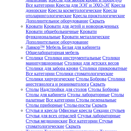
Все категории
Кресла для ЭЭГ и ЭХО-ЭГ
Кресла
донорские
Кресла косметологические
Кресла
отоларингологические
Кресла проктологические
Дополнительное оборудование
Скрыть
Кровати
Кровати для детей и новорожденных
Кровати общебольничные
Кровати
функциональные
Кровати металлические
Дополнительное оборудование
Лавкор™
Мебель Белая для кабинета
Общелабораторная мебель
Столики
Столики инструментальные
Столики
манипуляционные
Столики для детских весов
Столики для забора крови
Столики прикроватные
Все категории
Столики стоматологические
Столики хирургические
Столы Боброва
Столики
анестезиолога и реаниматолога
Скрыть
Столы
Надстройки для столов
Столы Боброва
Столы для кабинета
Столы лабораторные
Столы
палатные
Все категории
Столы пеленальные
Столы приборные
Столы-посты
Скрыть
Стулья и кресла
Офисные кресла
Секции стульев
Стулья для всех отраслей
Стулья лабораторные
Стулья медицинские
Все категории
Стулья
стоматологические
Скрыть