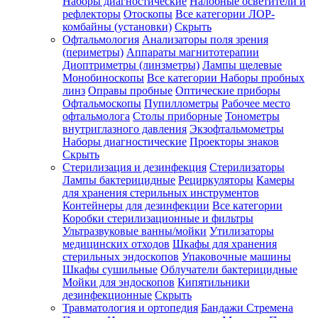
Наборы диагностические
Налобные осветители и
рефлекторы
Отоскопы
Все категории
ЛОР-
комбайны (установки)
Скрыть
Офтальмология
Анализаторы поля зрения
(периметры)
Аппараты магнитотерапии
Диоптриметры (линзметры)
Лампы щелевые
Монобиноскопы
Все категории
Наборы пробных
линз
Оправы пробные
Оптические приборы
Офтальмоскопы
Пупиллометры
Рабочее место
офтальмолога
Столы приборные
Тонометры
внутриглазного давления
Экзофтальмометры
Наборы диагностические
Проекторы знаков
Скрыть
Стерилизация и дезинфекция
Стерилизаторы
Лампы бактерицидные
Рециркуляторы
Камеры
для хранения стерильных инструментов
Контейнеры для дезинфекции
Все категории
Коробки стерилизационные и фильтры
Ультразвуковые ванны/мойки
Утилизаторы
медицинских отходов
Шкафы для хранения
стерильных эндоскопов
Упаковочные машины
Шкафы сушильные
Облучатели бактерицидные
Мойки для эндоскопов
Кипятильники
дезинфекционные
Скрыть
Травматология и ортопедия
Бандажи Стремена