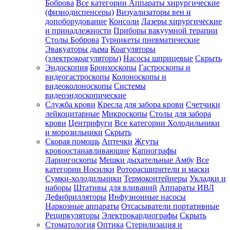
Боброва
Все категории
Аппараты хирургические
(физиодиспенсеры)
Визуализаторы вен и
допоборудование
Консоли
Лазеры хирургические
и принадлежности
Приборы вакуумной терапии
Столы Боброва
Турникеты пневматические
Эвакуаторы дыма
Коагуляторы
(электрокоагуляторы)
Насосы шприцевые
Скрыть
Эндоскопия
Бронхоскопы
Гастроскопы и
видеогастроскопы
Колоноскопы и
видеоколоноскопы
Системы
видеоэндоскопические
Служба крови
Кресла для забора крови
Счетчики
лейкоцитарные
Микроскопы
Столы для забора
крови
Центрифуги
Все категории
Холодильники
и морозильники
Скрыть
Скорая помощь
Аптечки
Жгуты
кровоостанавливающие
Капнографы
Ларингоскопы
Мешки дыхательные Амбу
Все
категории
Носилки
Роторасширители и маски
Сумки-холодильники
Термоконтейнеры
Укладки и
наборы
Штативы для вливаний
Аппараты ИВЛ
Дефибрилляторы
Инфузионные насосы
Наркозные аппараты
Отсасыватели портативные
Рециркуляторы
Электрокардиографы
Скрыть
Стоматология
Оптика
Стерилизация и