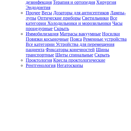
дезинфекция
Терапия и ортопедия
Хирургия
Эндодонтия
Прочее
Весы
Дозаторы для антисептиков
Лампы-
лупы
Оптические приборы
Светильники
Все
категории
Холодильники и морозильники
Часы
процедурные
Скрыть
Иммобилизация
Матрасы вакуумные
Носилки
Повязки косыночные
Пояса
Ременные устройства
Все категории
Устройства для перемещения
пациента
Фиксаторы конечностей
Шины
транспортные
Щиты спинальные
Скрыть
Проктология
Кресла проктологические
Рентгенология
Негатоскопы