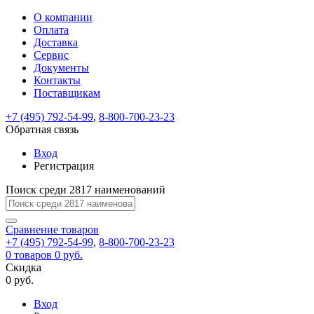
О компании
Восстановление
Обратная
Вход
Регистрация
Оплата
пароля
связь
На
Доставка
вашу
Сервис
почту
Только
Только
Документы
test@example.com
для
для
Ваше
Введите
Заполните
отправлена
ИП
ИП
Контакты
новый
Пароль
На
сообщение
форму.
ссылка.
и
и
пароль
Поставщикам
успешно
вашу
успешно
юр.
юр.
Перейдите
отправлено.
лиц
лиц
восстановлен
почту
Мы
+7 (495) 792-54-99
,
8-800-700-23-23
по
test@test.ru
ней
отправим
Обратная связь
для
отправлена
вам
завершения
ссылка.
Вход
регистрации.
ссылку
Регистрация
Войти
на
указанный
Перейдите
Сообщение
Поиск среди 2817 наименований
Ок
электронный
по
адрес,
ней
перейдя
Сравнение
для
товаров
по
+7 (495) 792-54-99
,
8-800-700-23-23
смены
Запомнить
Забыли
0
товаров
которой
0 руб.
пароля.
меня
пароль?
Сменить
Скидка
вы
0 руб.
сможете
пароль
Я принимаю условия
Войти
задать
пользовательского
Вход
новый
соглашения
и