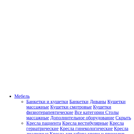
Мебель
Банкетки и кушетки
Банкетки
Диваны
Кушетки
массажные
Кушетки смотровые
Кушетки
физиотерапевтические
Все категории
Столы
массажные
Дополнительное оборудование
Скрыть
Кресла пациента
Кресла вестибулярные
Кресла
гериатрические
Кресла гинекологические
Кресла
диализные
Кресла для забора крови и процедур