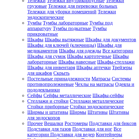
Тележки
Тележки внутрикорпусные
Тележки
грузовые
Тележки для перевозки больных
Тележки для уборки помещений
Тележки
эндоскопические
Тумбы
Тумбы лабораторные
Тумбы под
аппаратуру
Тумбы подкатные
Тумбы
прикроватные
Шкафы
Шкафы вытяжные
Шкафы для документов
Шкафы для ключей (ключницы)
Шкафы для
медикаментов
Шкафы для одежды
Все категории
Шкафы для сумок
Шкафы картотечные
Шкафы
лабораторные
Шкафы навесные
Шкафы-стеллажи
Шкафы для инвентаря
Шкафы аптечки
Трейзеры
для шкафов
Скрыть
Постельные принадлежности
Матрасы
Системы
противопролежневые
Чехлы на матрасы
Одеяла и
пододеяльники
Сейфы
Сейфы металлические
Шкафы-сейфы
Стеллажи и стойки
Стеллажи металлические
Стойки приборные
Стойки эндоскопические
Ширмы и штативы
Ширмы
Штативы
Штативы
для эндоскопов
Прочее
Вешалки
Ростомеры
Подставки для биксов
Подставки для тазов
Подставки для ног
Все
категории
Подставки для ведер
Контейнеры