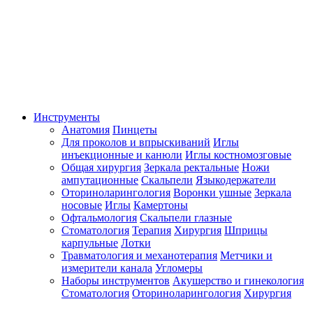
Инструменты
Анатомия
Пинцеты
Для проколов и впрыскиваний
Иглы
инъекционные и канюли
Иглы костномозговые
Общая хирургия
Зеркала ректальные
Ножи
ампутационные
Скальпели
Языкодержатели
Оториноларингология
Воронки ушные
Зеркала
носовые
Иглы
Камертоны
Офтальмология
Скальпели глазные
Стоматология
Терапия
Хирургия
Шприцы
карпульные
Лотки
Травматология и механотерапия
Метчики и
измерители канала
Угломеры
Наборы инструментов
Акушерство и гинекология
Стоматология
Оториноларингология
Хирургия